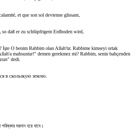
calamité, et que son sol devienne glissant,
, so daß er zu schlüpfrigem Erdboden wird,
n? İşte O benim Rabbim olan Allah'tır. Rabbime kimseyi ortak
 Allah'a mahsustur!" demen gerekmez mi? Rabbim, senin bahçenden
zsın" dedi.
тся в скользкую землю.
 পরিষ্কার ময়দান হয়ে যাবে।