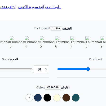
خي
جنة
إيتاء
|
لوحات قرآنية سورة الكهف
المزيد..
Background
الخلفية
1 / 110
Position Y
Scale
/
الحجم
%
Colors
الالوان
#C5A880