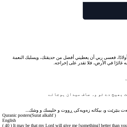
( 40 ) ادًا، فعسى ربي أن يعطيني أفضل من حديقتك، ويسلبك النعمة
ه غائرًا في الأرض، فلا تقدر على إخراجه
Quranic posters(Surat alkahf )
English
( 40 ) It may be that my Lord will give me [something] better than yo