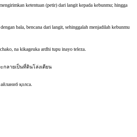
ngirimkan ketentuan (petir) dari langit kepada kebunmu; hingga
ngan bala, bencana dari langit, sehinggalah menjadilah kebunmu
chako, na kikageuka ardhi tupu inayo teleza.
กลายเป็นที่ดินโล่งเตียน
 айланиб қолса.