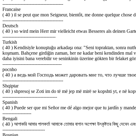
----------------------------------------
Francaise
( 40 ) il se peut que mon Seigneur, bientôt, me donne quelque chose de 
----------------------------------------
Deutsch
( 40 ) so wird mein Herr mir vielleicht etwas Besseres als deinen G
-----------------------------------
Turkish
( 40 ) Kendisiyle konuştuğu arkadaşı ona: "Seni topraktan, sonra nut
koşmam. Bahçene girdiğin zaman, her ne kadar beni kendinden mal 
daha iyisini bana verebilir ve seninkinin üzerine gökten bir felaket gö
---------------------------------------
pocnho
( 40 ) а ведь мой Господь может даровать мне то, что лучше твое
----------------------------------------
Shqiptar
( 40 ) shpresoj se Zoti im do të më jep më mirë se kopshti yt, e në kops
------------------------------------
Spanish
( 40 ) Puede ser que mi Señor me dé algo mejor que tu jardín y mande c
-------------------
Bengali
( 40 ) আশাকরি আমার পালকর্তা আমাকে তোমার বাগান অপেক্ষা উৎকৃষ্টতর কিছু দেবেন 
----------------------------
Bosnian