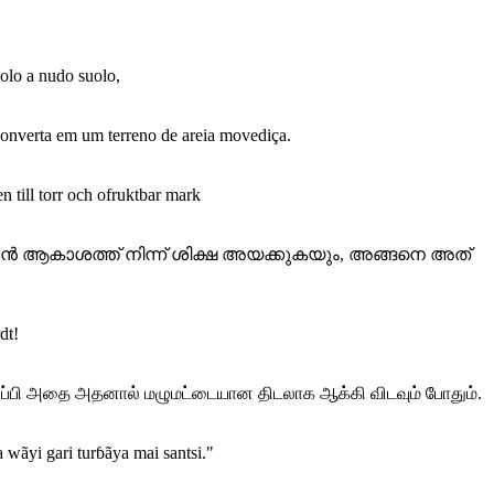
dolo a nudo suolo,
converta em um terreno de areia movediça.
 till torr och ofruktbar mark
രെ അവന്‍ ആകാശത്ത് നിന്ന് ശിക്ഷ അയക്കുകയും, അങ്ങനെ അത്
dt!
ுப்பி அதை அதனால் மழுமட்டையான திடலாக ஆக்கி விடவும் போதும்.
 wãyi gari turɓãya mai santsi."