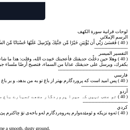
لوحات قرانية سورة الكهف
الرسم الإملائي
( 40 ) فَعَسَىٰ رَبِّي أَن يُؤْتِيَنِ خَيْرًا مِّن جَنَّتِكَ وَيُرْسِلَ عَلَيْهَا حُسْبَانًا مِّنَ السَّمَاءِ فَتُصْبِحَ صَعِيدًا زَلَقًا
-----------------------
التفسير الميسر
وهلا حين دخَلْتَ حديقتك فأعجبتك حَمِدت الله، وقلت: هذا ما شاء ال
بكفرك، ويرسل على حديقتك عذابا من السماء، فتصبح أرضًا ملساء جرداء .
------------------------------------------------
فارسي
( 40 ) پس امید است که پروردگارم بهتر از باغ تو به من بدهد، و بر باغ تو آفتی از آسمان فرو فرستد؛تا به زمینی بی گیاه لغزنده ای تبدیل گردد.
--------------------------------
أردو
( 40 ) تو عجب نہیں کہ میرا پروردگار مجھے تمہارے باغ سے بہتر عطا فرمائے اور اس (تمہارے باغ) پر آسمان سے آفت بھیج دے تو وہ صاف میدان ہوجائے
-------------------------------
كردي
( 40 ) ئه‌وه نزیکه و ئومێده‌وارم په‌روه‌ردگارم له‌و باخه‌ی تۆ چاکترم پێ ببه‌خشێت (له دنیادا یان له قیامه‌تدا) به‌ڵایه‌کیش له ئاسمانه‌وه بۆ باخه‌که‌ت بنێرێت و، بیکاته زه‌ویه‌کی ڕووت و خلیسك و وشك...
come a smooth, dusty ground,