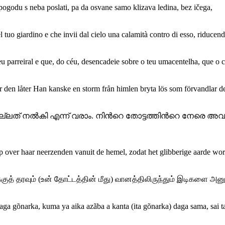
epogodu s neba poslati, pa da osvane samo klizava ledina, bez ičega,
l tuo giardino e che invii dal cielo una calamità contro di esso, riducen
u parreiral e que, do céu, desencadeie sobre o teu umacentelha, que o 
 den låter Han kanske en storm från himlen bryta lös som förvandlar den
ള്‍ നല്ലത് നല്‍കി എന്ന് വരാം. നിന്‍റെ തോട്ടത്തിന്‍റെ നേ
p over haar neerzenden vanuit de hemel, zodat het glibberige aarde wor
 தரவும் (உன் தோட்டத்தின் மீது) வானத்திலிருந்தும் இடிகளை அன
daga gõnarka, kuma ya aika azãba a kanta (ita gõnarka) daga sama, sai ta