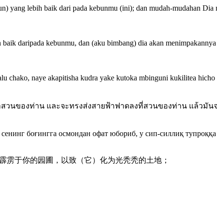
 yang lebih baik dari pada kebunmu (ini); dan mudah-mudahan Dia me
aik daripada kebunmu, dan (aku bimbang) dia akan menimpakannya de
lu chako, naye akapitisha kudra yake kutoka mbinguni kukilitea hicho 
กว่าสวนของท่าน และจะทรงส่งสายฟ้าฟาดลงที่สวนของท่าน แล้วมันจะ
 сенинг боғингга осмондан офат юбориб, у сип-силлиқ тупроққа
而降霹雳于你的园圃，以致（它）化为光秃秃的土地；