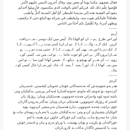
فقال بعضهم: مكثنا يوما أو بعض يوم، وقال آخرون التبس عليهم الأمر:
فَوِّضوا عِلْم ذلك لله، فربكم أعلم بالوقت الذي مكثتموه، فأرسِلوا أحدكم
بنقودكم الفضية هذه إلى مدينتنا فلينظر: أيَّ أهل المدينة أحلُّ وأطيب
طعامًا؟ فليأتكم بقوت منه، وليتلطف في شرائه مع البائع حتى لا ننكشف،
ويظهر أمرنا، ولا يُعْلِمَنَّ بكم أحدًا من الناس.
-------
آردو
اور اس طرح ہم نے ان کو اٹھایا تاکہ آپس میں ایک دوسرے سے دریافت
کریں۔ ایک کہنے والے نے کہا کہ تم (یہاں) کتنی مدت رہے؟ انہوں نے کہا
کہ ایک دن یا اس سے بھی کم۔ انہوں نے کہا کہ جتنی مدت تم رہے ہو
تمہارا پروردگار ہی اس کو خوب جانتا ہے۔ تو اپنے میں سے کسی کو یہ
روپیہ دے کر شہر کو بھیجو وہ دیکھے کہ نفیس کھانا کون سا ہے تو اس
میں سے کھانا لے آئے اور آہستہ آہستہ آئے جائے اور تمہارا حال کسی کو نہ
بتائے
-------
كردي
هه‌ر به‌و شێوه‌یه‌ش که به‌ده‌سه‌ڵاتی خۆمان خه‌ومان لێخستن، خه‌به‌رمان
کردنه‌وه‌، بۆ ئه‌وه‌ی (له ماوه‌ی خه‌وتنه‌که‌یان) له‌یه‌کتر بپرسن، یه‌کێکیان وتی:
باشه ئه‌وه ئێوه واده‌زانن چه‌نده خه‌وتوون، هه‌ندێکیان وتیان: ڕۆژێك یان
که‌متر له ڕۆژێك خه‌وتووین، هه‌ندێکی تریان وتیان: مه‌گه‌ر په‌روه‌ردگارتان
خۆی بزانێت چه‌نده خه‌وتوون، دیاره هه‌ستیان به‌برسێتی کردووه‌، بۆیه
لاوێکیان پێشنیاری کردو وتی: ده یه‌کێکتان بنێرن با ئه‌م پاره زیوه‌تان ببات بۆ
شار، جا سه‌رنج بدات، بزانێت کێ خۆراکی خاوێن تری هه‌یه‌، با له‌و
خۆراکه‌تان بۆ بکڕێت و بۆتان بهێنێت، با وریاو نه‌رم و نیان و له‌سه‌ر خۆش
بێت، با که‌سیش ئاگادار نه‌کات به کارو بارتان.