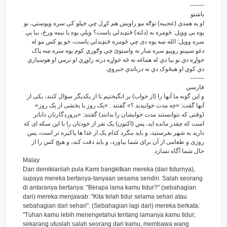
-------
باشتو
او په همدې (عجيبه) توګه مو راويښ هم كړل چې خپلو كې سره وپوښتي، نو
يوه يې وويل: څومره به (دلته) ځنډېدلي ياست؟ ويلې يوه يا نيمه ورځ، بيا يې
سره وويل: الله ښه پوه دى چې څومره ځنډېدلي ياست، خو يو كس مو له
دغو سپينو روپيو سره ښار ته واستوئ چې وګوري كوم يوه سره ښه پاک
خواړه دي نو بيا دې له هماغه نه څه خواړه درته راوړي او نرمي او هوښياري
دې كوي او هېڅوک دې نه درباندې خبروي.
-------
فارسي
و این گونه ما آنها را (از خواب) بر انگیختیم تا از یکدیگر سؤال کنند، یکی از
آنها گفت: «چه مدت خوابیدید ؟» گفتند : «یک روز یا بخشی از یک روز»
(وقتی که نتوانستند مدت خوابشان را بدانند) گفتند: «پروردگارتان داناتر
است که چقدر مانده اید، پس (اکنون) یک نفر از خودتان را با این سکه ای که
دارید به شهر بفرستید، و باید بنگرد کدام یک از غذا ها پاکیزه تر است، پس
روزی و طعامی از آن برای شما بیاورد، و باید دقت کند، و هیچ کس را از
حال شما آگاه نسازد.
Malay
Dan demikianlah pula Kami bangkitkan mereka (dari tidurnya),
supaya mereka bertanya-tanyaan sesama sendiri. Salah seorang
di antaranya bertanya: "Berapa lama kamu tidur?" (sebahagian
dari) mereka menjawab: "Kita telah tidur selama sehari atau
sebahagian dari sehari". (Sebahagian lagi dari) mereka berkata:
"Tuhan kamu lebih menengetahui tentang lamanya kamu tidur;
sekarang utuslah salah seorang dari kamu, membawa wang