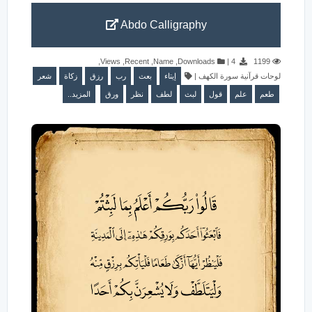
Abdo Calligraphy
,
Views
,
Recent
,
Name
,
Downloads
|
4
1199
شعر
زكاة
رزق
رب
بعث
إيتاء
|
لوحات قرآنية سورة الكهف
طعم
علم
قول
لبث
لطف
نظر
ورق
المزيد..