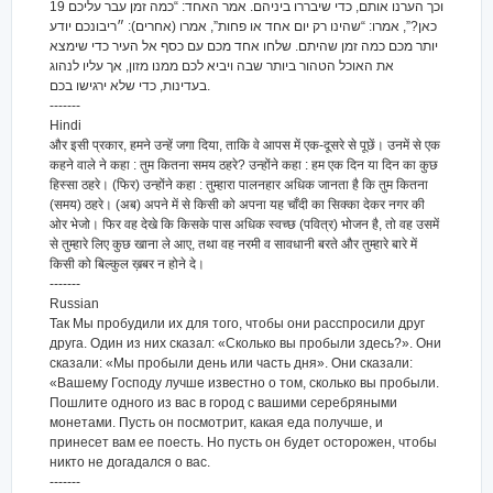
19 וכך הערנו אותם, כדי שיבררו ביניהם. אמר האחד: “כמה זמן עבר עליכם
כאן?”, אמרו: “שהינו רק יום אחד או פחות”, אמרו (אחרים): ״ריבונכם יודע
יותר מכם כמה זמן שהיתם. שלחו אחד מכם עם כסף אל העיר כדי שימצא
את האוכל הטהור ביותר שבה ויביא לכם ממנו מזון, אך עליו לנהוג
בעדינות, כדי שלא ירגישו בכם.
-------
Hindi
और इसी प्रकार, हमने उन्हें जगा दिया, ताकि वे आपस में एक-दूसरे से पूछें। उनमें से एक
कहने वाले ने कहा : तुम कितना समय ठहरे? उन्होंने कहा : हम एक दिन या दिन का कुछ
हिस्सा ठहरे। (फिर) उन्होंने कहा : तुम्हारा पालनहार अधिक जानता है कि तुम कितना
(समय) ठहरे। (अब) अपने में से किसी को अपना यह चाँदी का सिक्का देकर नगर की
ओर भेजो। फिर वह देखे कि किसके पास अधिक स्वच्छ (पवित्र) भोजन है, तो वह उसमें
से तुम्हारे लिए कुछ खाना ले आए, तथा वह नरमी व सावधानी बरते और तुम्हारे बारे में
किसी को बिल्कुल ख़बर न होने दे।
-------
Russian
Так Мы пробудили их для того, чтобы они расспросили друг
друга. Один из них сказал: «Сколько вы пробыли здесь?». Они
сказали: «Мы пробыли день или часть дня». Они сказали:
«Вашему Господу лучше известно о том, сколько вы пробыли.
Пошлите одного из вас в город с вашими серебряными
монетами. Пусть он посмотрит, какая еда получше, и
принесет вам ее поесть. Но пусть он будет осторожен, чтобы
никто не догадался о вас.
-------