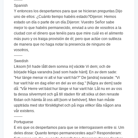
-------
Spanish
Y entonces los despertamos para que se hicieran preguntas.Dijo
uno de ellos: ¿Cuánto tiempo habéis estado?Dijeron: Hemos
estado un día o parte de un día.Dijeron: Vuestro Señor sabe
mejor lo que habéis permanecido, enviad a uno de vosotros a la
ciudad con el dinero que tenéis para que mire cuál es el alimento
más puro y os traiga provisión de él; pero que actúe con sutileza
de manera que no haga notar la presencia de ninguno de
vosotros,
-------
Swedish
Liksom [Vi hade låtit dem somna in] väckte Vi dem; och de
började fråga varandra [vad som hade hänt]. En av dem sade:
"Hur länge menar ni att vi har varit här?" De [andra] svarade: "Vi
har varit här en dag eller en del av en dag." [Några av dem] sade
då: "Vår Herre vet bäst hur länge vi har varit här. Låt nu en av oss
ta dessa silvermynt och gå till staden för att söka ut den renaste
födan och hämta åt oss allt [som vi behöver]. Men han måste
uppträda med stor försiktighet och på inga villkor låta någon ana
vår existens.
-------
Portuguese
E eis que os despertamos para que se interrogassem entre si. Um
deles disse: Quanto tempo permanecestes aqui? Responderam: