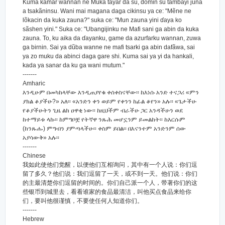
Kuma kamar wannan ne Muka tãyar da su, dõmin su tambayi jũna
a tsakãninsu. Wani mai magana daga cikinsu ya ce: "Mẽne ne
lõkacin da kuka zauna?" suka ce: "Mun zauna yini ɗaya ko
sãshen yini." Suka ce: "Ubangijinku ne Mafi sani ga abin da kuka
zauna. To, ku aika da ɗayanku, game da azurfarku wannan, zuwa
ga birnin. Sai ya dũba wanne ne mafi tsarki ga abin dafãwa, sai
ya zo muku da abinci daga gare shi. Kuma sai ya yi da hankali,
kada ya sanar da ku ga wani mutum."
-------
Amharic
እንዲሁም በመካከላቸው እንዲጠያየቁ ቀሰቀስናቸው፡፡ ከእነሱ አንድ ተናጋሪ «ምን
ያክል ቆያችሁ?» አለ፡፡ «አንድን ቀን ወይም የቀንን ከፊል ቆየን» አሉ፡፡ «ጌታችሁ
የቆያችሁትን ጊዜ ልክ ዐዋቂ ነው፡፡ ከዚህችም ብራችሁ ጋር አንዳችሁን ወደ
ከተማይቱ ላኩ፡፡ ከምግቦቿ የትኛዋ ንጹሕ መሆኗንም ይመልከት፡፡ ከእርሱም
(ከንጹሑ) ምግብን ያምጣላችሁ፡፡ ቀስም ይበል፡፡ በእናንተም አንድንም ሰው
አያሳውቅ» አሉ፡፡
-------
Chinese
我如此使他们觉醒，以便他们互相询问，其中有一个人说：你们逗
留了多久？他们说：我们逗留了一天，或不到一天。他们说：你们
的主最清楚你们逗留的时间的。你们自己派一个人，带著你们的这
些银币到城里去，看看谁家的食品最清洁，叫他买点食品来给你
们，要叫他很谨慎，不要使任何人知道你们。
-------
Hebrew