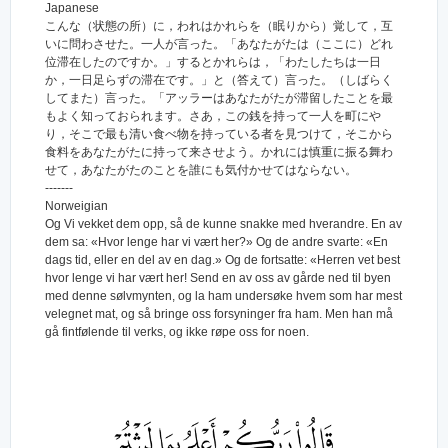
Japanese
こんな（状態の所）に，われはかれらを（眠りから）覚して，互
いに問わさせた。一人が言った。「あなたがたは（ここに）どれ
位滞在したのですか。」するとかれらは，「わたしたちは一日
か，一日足らずの滞在です。」と（答えて）言った。（しばらく
してまた）言った。「アッラーはあなたがたが滞留したことを最
もよく知っておられます。さあ，この銭を持って一人を町にや
り，そこで最も清い食べ物を持っている者を見つけて，そこから
食料をあなたがたに持って来させよう。かれには慎重に振る舞わ
せて，あなたがたのことを誰にも気付かせてはならない。
-------
Norweigian
Og Vi vekket dem opp, så de kunne snakke med hverandre. En av
dem sa: «Hvor lenge har vi vært her?» Og de andre svarte: «En
dags tid, eller en del av en dag.» Og de fortsatte: «Herren vet best
hvor lenge vi har vært her! Send en av oss av gårde ned til byen
med denne sølvmynten, og la ham undersøke hvem som har mest
velegnet mat, og så bringe oss forsyninger fra ham. Men han må
gå fintfølende til verks, og ikke røpe oss for noen.