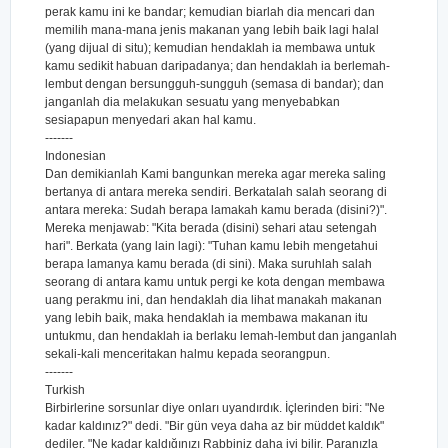
perak kamu ini ke bandar; kemudian biarlah dia mencari dan
memilih mana-mana jenis makanan yang lebih baik lagi halal
(yang dijual di situ); kemudian hendaklah ia membawa untuk
kamu sedikit habuan daripadanya; dan hendaklah ia berlemah-
lembut dengan bersungguh-sungguh (semasa di bandar); dan
janganlah dia melakukan sesuatu yang menyebabkan
sesiapapun menyedari akan hal kamu.
-------
Indonesian
Dan demikianlah Kami bangunkan mereka agar mereka saling
bertanya di antara mereka sendiri. Berkatalah salah seorang di
antara mereka: Sudah berapa lamakah kamu berada (disini?)".
Mereka menjawab: "Kita berada (disini) sehari atau setengah
hari". Berkata (yang lain lagi): "Tuhan kamu lebih mengetahui
berapa lamanya kamu berada (di sini). Maka suruhlah salah
seorang di antara kamu untuk pergi ke kota dengan membawa
uang perakmu ini, dan hendaklah dia lihat manakah makanan
yang lebih baik, maka hendaklah ia membawa makanan itu
untukmu, dan hendaklah ia berlaku lemah-lembut dan janganlah
sekali-kali menceritakan halmu kepada seorangpun.
-------
Turkish
Birbirlerine sorsunlar diye onları uyandırdık. İçlerinden biri: "Ne
kadar kaldınız?" dedi. "Bir gün veya daha az bir müddet kaldık"
dediler. "Ne kadar kaldığınızı Rabbiniz daha iyi bilir. Paranızla