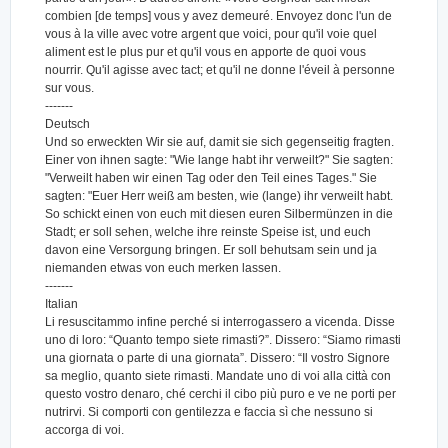
combien [de temps] vous y avez demeuré. Envoyez donc l'un de
vous à la ville avec votre argent que voici, pour qu'il voie quel
aliment est le plus pur et qu'il vous en apporte de quoi vous
nourrir. Qu'il agisse avec tact; et qu'il ne donne l'éveil à personne
sur vous.
-------
Deutsch
Und so erweckten Wir sie auf, damit sie sich gegenseitig fragten.
Einer von ihnen sagte: "Wie lange habt ihr verweilt?" Sie sagten:
"Verweilt haben wir einen Tag oder den Teil eines Tages." Sie
sagten: "Euer Herr weiß am besten, wie (lange) ihr verweilt habt.
So schickt einen von euch mit diesen euren Silbermünzen in die
Stadt; er soll sehen, welche ihre reinste Speise ist, und euch
davon eine Versorgung bringen. Er soll behutsam sein und ja
niemanden etwas von euch merken lassen.
-------
Italian
Li resuscitammo infine perché si interrogassero a vicenda. Disse
uno di loro: “Quanto tempo siete rimasti?”. Dissero: “Siamo rimasti
una giornata o parte di una giornata”. Dissero: “Il vostro Signore
sa meglio, quanto siete rimasti. Mandate uno di voi alla città con
questo vostro denaro, ché cerchi il cibo più puro e ve ne porti per
nutrirvi. Si comporti con gentilezza e faccia sì che nessuno si
accorga di voi.