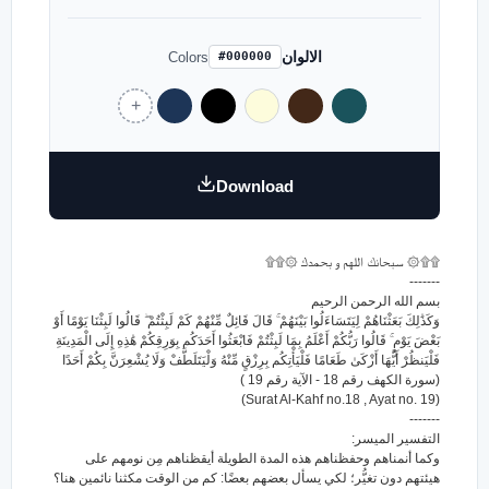
الالوان
Colors
#000000
Download
۩۩۞ سبحانك اللهم و بحمدك ۞۩۩
-------
بسم الله الرحمن الرحيم
وَكَذَٰلِكَ بَعَثْنَاهُمْ لِيَتَسَاءَلُوا بَيْنَهُمْ ۚ قَالَ قَائِلٌ مِّنْهُمْ كَمْ لَبِثْتُمْ ۖ قَالُوا لَبِثْنَا يَوْمًا أَوْ
بَعْضَ يَوْمٍ ۚ قَالُوا رَبُّكُمْ أَعْلَمُ بِمَا لَبِثْتُمْ فَابْعَثُوا أَحَدَكُم بِوَرِقِكُمْ هَٰذِهِ إِلَى الْمَدِينَةِ
فَلْيَنظُرْ أَيُّهَا أَزْكَىٰ طَعَامًا فَلْيَأْتِكُم بِرِزْقٍ مِّنْهُ وَلْيَتَلَطَّفْ وَلَا يُشْعِرَنَّ بِكُمْ أَحَدًا
(سورة الكهف رقم 18 - الآية رقم 19 )
(Surat Al-Kahf no.18 , Ayat no. 19)
-------
التفسير الميسر:
وكما أنمناهم وحفظناهم هذه المدة الطويلة أيقظناهم مِن نومهم على
هيئتهم دون تغيُّر؛ لكي يسأل بعضهم بعضًا: كم من الوقت مكثنا نائمين هنا؟