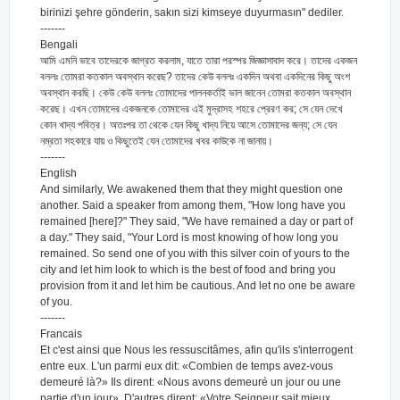
birinizi şehre gönderin, sakın sizi kimseye duyurmasın" dediler.
-------
Bengali
আমি এমনি ভাবে তাদেরকে জাগ্রত করলাম, যাতে তারা পরস্পর জিজ্ঞাসাবাদ করে। তাদের একজন
বললঃ তোমরা কতকাল অবস্থান করেছ? তাদের কেউ বললঃ একদিন অথবা একদিনের কিছু অংশ
অবস্থান করছি। কেউ কেউ বললঃ তোমাদের পালনকর্তাই ভাল জানেন তোমরা কতকাল অবস্থান
করেছ। এখন তোমাদের একজনকে তোমাদের এই মুদ্রাসহ শহরে প্রেরণ কর; সে যেন দেখে
কোন খাদ্য পবিত্র। অতঃপর তা থেকে যেন কিছু খাদ্য নিয়ে আসে তোমাদের জন্য; সে যেন
নম্রতা সহকারে যায় ও কিছুতেই যেন তোমাদের খবর কাউকে না জানায়।
-------
English
And similarly, We awakened them that they might question one
another. Said a speaker from among them, "How long have you
remained [here]?" They said, "We have remained a day or part of
a day." They said, "Your Lord is most knowing of how long you
remained. So send one of you with this silver coin of yours to the
city and let him look to which is the best of food and bring you
provision from it and let him be cautious. And let no one be aware
of you.
-------
Francais
Et c'est ainsi que Nous les ressuscitâmes, afin qu'ils s'interrogent
entre eux. L'un parmi eux dit: «Combien de temps avez-vous
demeuré là?» Ils dirent: «Nous avons demeuré un jour ou une
partie d'un jour». D'autres dirent: «Votre Seigneur sait mieux