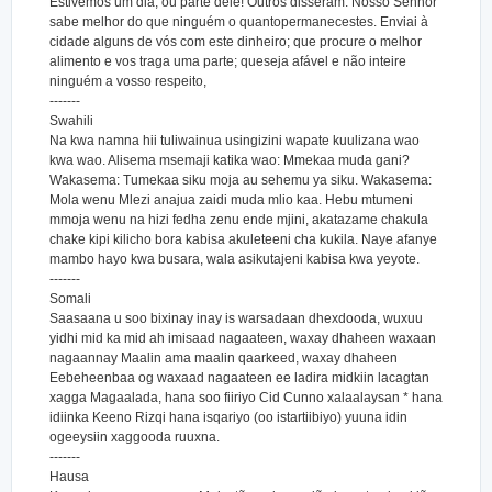
Estivemos um dia, ou parte dele! Outros disseram: Nosso Senhor
sabe melhor do que ninguém o quantopermanecestes. Enviai à
cidade alguns de vós com este dinheiro; que procure o melhor
alimento e vos traga uma parte; queseja afável e não inteire
ninguém a vosso respeito,
-------
Swahili
Na kwa namna hii tuliwainua usingizini wapate kuulizana wao
kwa wao. Alisema msemaji katika wao: Mmekaa muda gani?
Wakasema: Tumekaa siku moja au sehemu ya siku. Wakasema:
Mola wenu Mlezi anajua zaidi muda mlio kaa. Hebu mtumeni
mmoja wenu na hizi fedha zenu ende mjini, akatazame chakula
chake kipi kilicho bora kabisa akuleteeni cha kukila. Naye afanye
mambo hayo kwa busara, wala asikutajeni kabisa kwa yeyote.
-------
Somali
Saasaana u soo bixinay inay is warsadaan dhexdooda, wuxuu
yidhi mid ka mid ah imisaad nagaateen, waxay dhaheen waxaan
nagaannay Maalin ama maalin qaarkeed, waxay dhaheen
Eebeheenbaa og waxaad nagaateen ee ladira midkiin lacagtan
xagga Magaalada, hana soo fiiriyo Cid Cunno xalaalaysan * hana
idiinka Keeno Rizqi hana isqariyo (oo istartiibiyo) yuuna idin
ogeeysiin xaggooda ruuxna.
-------
Hausa