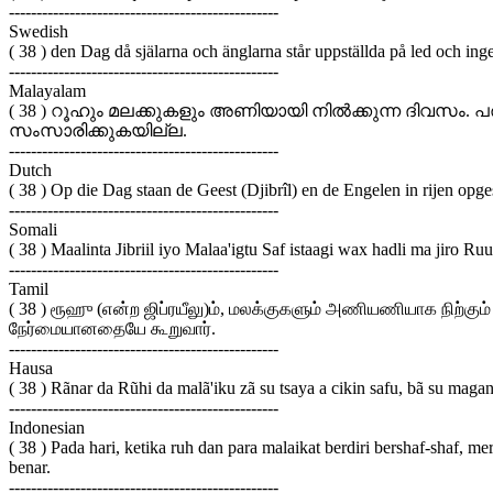
-------------------------------------------------
Swedish
( 38 ) den Dag då själarna och änglarna står uppställda på led och ingen
-------------------------------------------------
Malayalam
( 38 ) റൂഹും മലക്കുകളും അണിയായി നില്‍ക്കുന്ന ദിവസ
സംസാരിക്കുകയില്ല.
-------------------------------------------------
Dutch
( 38 ) Op die Dag staan de Geest (Djibrîl) en de Engelen in rijen opge
-------------------------------------------------
Somali
( 38 ) Maalinta Jibriil iyo Malaa'igtu Saf istaagi wax hadli ma jiro
-------------------------------------------------
Tamil
( 38 ) ரூஹு (என்ற ஜிப்ரயீலு)ம், மலக்குகளும் அணியணியாக நிற்க
நேர்மையானதையே கூறுவார்.
-------------------------------------------------
Hausa
( 38 ) Rãnar da Rũhi da malã'iku zã su tsaya a cikin safu, bã su magan
-------------------------------------------------
Indonesian
( 38 ) Pada hari, ketika ruh dan para malaikat berdiri bershaf-shaf,
benar.
-------------------------------------------------