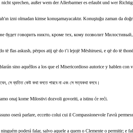
n nicht sprechen, außer wem der Allerbarmer es erlaubt und wer Richtig
Allah'ın izni olmadan kimse konuşamayacaktır. Konuştuğu zaman da doğr
, не будет говорить никто, кроме тех, кому позволит Милостивый,
o të flas askush, përpos atij që do t’i lejojë Mëshiruesi, e që do të thonë
hablarán sino aquéllos a los que el Misericordioso autorice y hablen con 
দিবেন, সে ব্যতিত কেউ কথা বলতে পারবে না এবং সে সত্যকথা বলবে।
mo onaj kome Milostivi dozvoli govoriti, a istinu će reći.
 nessuno oserà parlare, eccetto colui cui il Compassionevole l'avrà permes
 ninguém poderá falar, salvo aquele a quem o Clemente o permitir; e fal