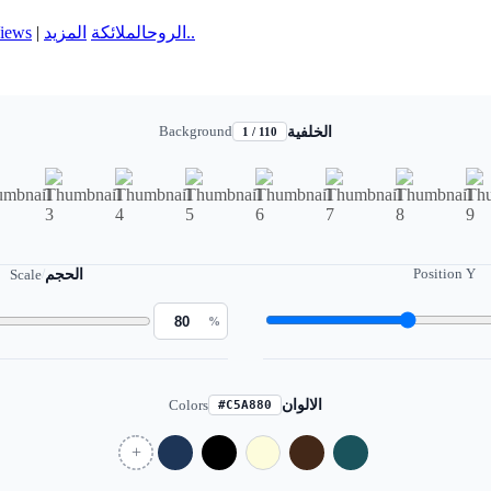
iews
|
الملائكة
الروح
المزيد..
Background
الخلفية
1 / 110
Position Y
Scale
/
الحجم
%
Colors
الالوان
#C5A880