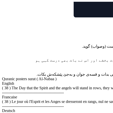
Quranic posters surat ( Al-Nabaa )
English
( 38 ) The Day that the Spirit and the angels will stand in rows, they
-------------------------------------------------
Francaise
( 38 ) Le jour où l'Esprit et les Anges se dresseront en rangs, nul ne sa
-------------------------------------------------
Deutsch