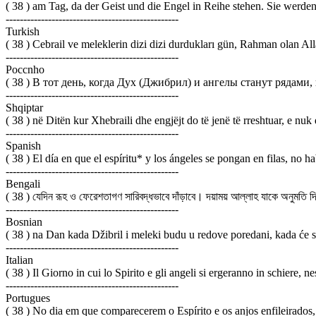
( 38 ) am Tag, da der Geist und die Engel in Reihe stehen. Sie werde
-------------------------------------------------
Turkish
( 38 ) Cebrail ve meleklerin dizi dizi durdukları gün, Rahman olan 
-------------------------------------------------
Poccnho
( 38 ) В тот день, когда Дух (Джибрил) и ангелы станут рядами
-------------------------------------------------
Shqiptar
( 38 ) në Ditën kur Xhebraili dhe engjëjt do të jenë të rreshtuar, e nuk d
-------------------------------------------------
Spanish
( 38 ) El día en que el espíritu* y los ángeles se pongan en filas, no 
-------------------------------------------------
Bengali
( 38 ) যেদিন রূহ ও ফেরেশতাগণ সারিবদ্ধভাবে দাঁড়াবে। দয়াময় আল্লাহ যাকে অনুমতি 
-------------------------------------------------
Bosnian
( 38 ) na Dan kada Džibril i meleki budu u redove poredani, kada će sa
-------------------------------------------------
Italian
( 38 ) Il Giorno in cui lo Spirito e gli angeli si ergeranno in schiere,
-------------------------------------------------
Portugues
( 38 ) No dia em que comparecerem o Espírito e os anjos enfileirados,