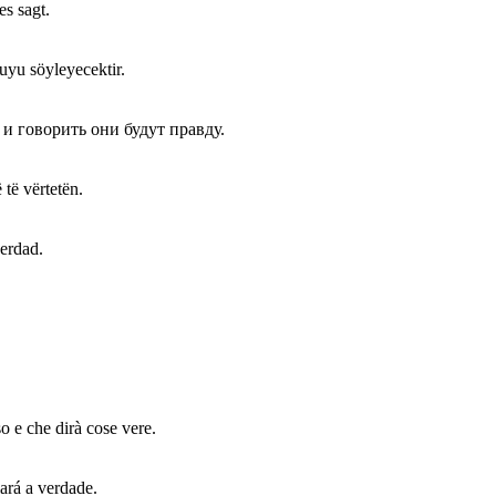
es sagt.
uyu söyleyecektir.
 и говорить они будут правду.
 të vërtetën.
verdad.
so e che dirà cose vere.
ará a verdade.