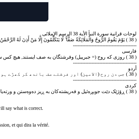
لوحات قرانية سورة النبأ الأية 38 الرسم الإملائى
( 38 ) يَوْمَ يَقُومُ الرُّوحُ وَالْمَلَائِكَةُ صَفًّا ۖ لَّا يَتَكَلَّمُونَ إِلَّا مَنْ أَذِنَ لَهُ الرَّحْمَٰنُ وَقَالَ صَوَابًا
-----------------------------------------
فارسى
( 38 ) روزی که روح (= جبرییل) وفرشتگان به صف ایستند, هیچ کس سخن نگویید, جز کسی که خدای رحمان به او اجازه داده, و(او) سخن درست (وصواب) گوید.
-----------------------------------------
أردو
( 38 ) جس دن روح (الامین) اور فرشتے صف باندھ کر کھڑے ہوں گے تو کوئی بول نہ سکے گا مگر جس کو (خدائے رحمٰن) اجازت بخشے اور اس نے بات بھی درست کہی ہو
-----------------------------------------
كردى
( 38 ) ڕۆژێک دێت جوبڕه‌ئیل و فه‌ریشته‌کان به ڕیز ده‌وه‌ستن و ورته‌یان لێنایه‌ت و هیچ قسه ناکه‌ن، مه‌گه‌ر ئه‌وه‌یان که خوای میهره‌بان مۆڵه‌تی بدات و قسه‌ی جوان و به‌جێ پێشکه‌ش بکات.
ll say what is correct.
ion, et qui dira la vérité.