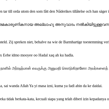
 tar till orda utom den som fått den Nåderikes tillåtelse och han säger i
ം. പരമകാരുണികനായ അല്ലാഹു അനുവാദം നല്‍കിയിട്ടുള്ളവന
steld. Zij spreken niet, behalve na wie de Barmhartige toestemming verle
 Ruux Eebe idmo mooyee oo Hadal xaq ah ku hadla.
ும் நாளில் அர்ரஹ்மான் எவருக்கு அனுமதி கொடுகிறானோ அவர்களைத் 
a, sai wanda Allah Ya yi masa izni, kuma ya faɗi abin da ke daidai.
 mereka tidak berkata-kata, kecuali siapa yang telah diberi izin kepad