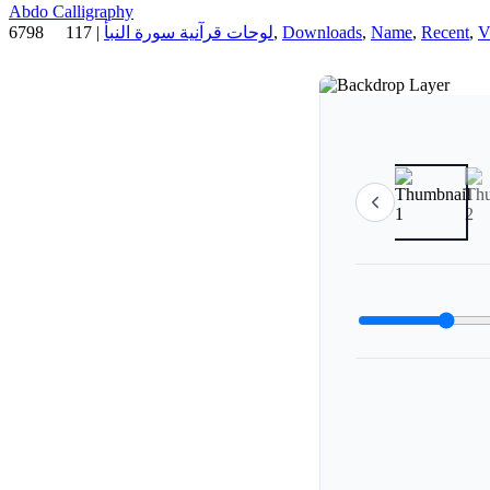
Abdo Calligraphy
6798
117
|
لوحات قرآنية سورة النبأ
,
Downloads
,
Name
,
Recent
,
V