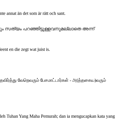
nte annat än det som är rätt och sant.
ും സത്യം പറഞ്ഞിട്ടുള്ളവനുമല്ലാതെ അന്ന്
ent en die zegt wat juist is.
தவிர்த்து வேறெவரும் பேசமாட்டார்கள் - அ(த்தகைய)வரும்
anya oleh Tuhan Yang Maha Pemurah; dan ia mengucapkan kata yang