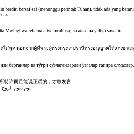
lain berdiri bersaf-saf (menunggu perintah Tuhan), tidak ada yang ber
enar.
la Mwingi wa rehema aliye mruhusu, na atasema yaliyo sawa tu.
ะไม่พูด นอกจากผู้ที่พระผู้ทรงกรุณาปรานีทรงอนุญาตให้แก่เขาและเข
 изн берганлар ва тўғри сўзлаганлардан ўзгалар гапира олмаслар.
仁主所特许而且能说正话的，才敢发言