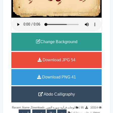
Change Background
Download JPG
54
Download PNG
41
Abdo Calligraphy
Recent
,
Name
,
Downloads
,
لوحات قرآنية سورة القمر
|
95
10314
المزيد..
مجرمون
ضلال
سعير
|
لوحات مستطيلة
,
Views
,