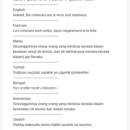
---------------------------------------
English
Indeed, the criminals are in error and madness.
---------------------------------------
Francais
Les criminels sont certes, dans l›égarement et la folie.
---------------------------------------
Malay
Sesungguhnya orang-orang yang berdosa berada dalam
keadaan sesat (di dunia), dan (di akhirat pula mereka berada
dalam) api Neraka.
---------------------------------------
Turkish
Doğrusu suçlular sapıklık ve çılgınlık içindedirler.
---------------------------------------
Bengali
নিশ্চয় অপরাধীরা পথভ্রষ্ট ও বিকারগ্রস্ত।
---------------------------------------
Indonesian
Sesungguhnya orang-orang yang berdosa berada dalam
kesesatan (di dunia) dan dalam neraka.
------------------------------------------
Swahili
Hakika wakosefu wamo katika upotofu na wazimu.
-----------------------------------------