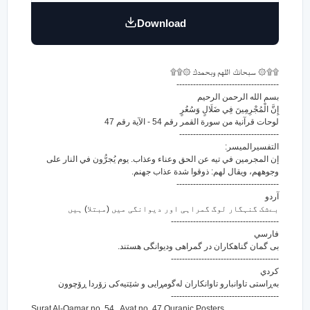
Download
۩۩۞ سبحانك اللهم وبحمدك ۞۩۩
-------------------------------------
بسم الله الرحمن الرحيم
إِنَّ الْمُجْرِمِينَ فِي ضَلَالٍ وَسُعُرٍ
لوحات قرآنية من سورة القمر رقم 54 - الآية رقم 47
------------------------------------
التفسيرالميسر:
إن المجرمين في تيه عن الحق وعناء وعذاب. يوم يُجرُّون في النار على
وجوههم، ويقال لهم: ذوقوا شدة عذاب جهنم.
-------------------------------------
آردو
بےشک گنہگار لوگ گمراہی اور دیوانگی میں (مبتلا) ہیں
---------------------------------------
فارسي
بی گمان گناهکاران در گمراهی ودیوانگی هستند.
---------------------------------------
كردي
به‌ڕاستی تاوانبارو تاوانکاران له‌گومڕایی و شێتیه‌کی زۆردا ڕۆچوون
---------------------------------------
Surat Al-Qamar no. 54 , Ayat no. 47 Quranic Posters