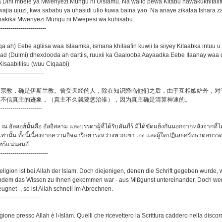
a Dini mbele ya Mwenyezi Mungu ni Uislamu. Na walio pewa Kitabu hawakukhitalifi
ajia ujuzi, kwa sababu ya uhasidi ulio kuwa baina yao. Na anaye zikataa Ishara 
hakika Mwenyezi Mungu ni Mwepesi wa kuhisabu.
------------------------
a ah) Eebe agtiisa waa Islaamka, ismana khilaafin kuwii la siiyey Kitaabka intuu u
d (Dulmi) dhexdooda ah dartiis, ruuxii ka Gaalooba Aayaadka Eebe Ilaahay waa
isaabitiisu (wuu Ciqaabi)
-----------------------
的宗教，确是伊斯兰教。曾受天经的人，除在知识降临他们之后，由于互相嫉妒外，对
谁不信真主的迹象，（真主不久就要惩治谁），因为真主确是清算神速的。
----------------------
ณ อัลลอฮ์นั้นคือ อัลอิสลาม และบรรดาผู้ที่ได้รับคัมภีร์ มิได้ขัดแย้งกันนอกจากหลังจากที่ได
ท่านั้น ทั้งนี้เนื่องจากความอิจฉาริษยาระหว่างพวกเขา เอง และผู้ใดปฏิเสธศรัทธาต่อบ
ซร้แน่นอนอั
-------------------------
ligion ist bei Allah der Islam. Doch diejenigen, denen die Schrift gegeben wurde, 
hdem das Wissen zu ihnen gekommen war - aus Mißgunst untereinander, Doch wer
ugnet -, so ist Allah schnell im Abrechnen.
----------------------
ligione presso Allah è l›Islàm. Quelli che ricevettero la Scrittura caddero nella discor