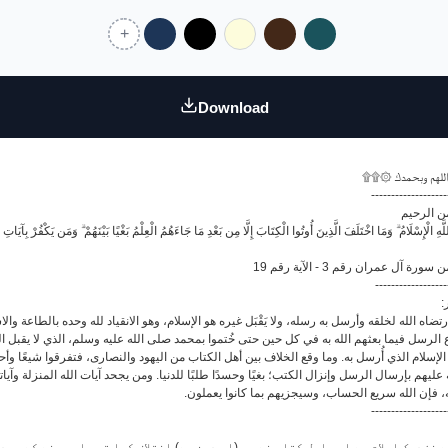
Download
۩۩۞ لهم وبحمدك
-------------------
ن الرحيم
َهِ الْإِسْلَامُ ۗ وَمَا اخْتَلَفَ الَّذِينَ أُوتُوا الْكِتَابَ إِلَّا مِن بَعْدِ مَا جَاءَهُمُ الْعِلْمُ بَغْيًا بَيْنَهُمْ ۗ وَمَن يَكْفُرْ بِآيَاتِ الل
ة آل عمران رقم 3 - الآية رقم 19
------------------
ر
رتضاه الله لخلقه وأرسل به رسله، ولا يَقْبَل غيره هو الإسلام، وهو الانقياد لله وحده بالطاعة وال
اع الرسل فيما بعثهم الله به في كل حين حتى خُتموا بمحمد صلى الله عليه وسلم، الذي لا يقبل الل
 الإسلام الذي أُرسل به. وما وقع الخلاف بين أهل الكتاب من اليهود والنصارى، فتفرقوا شيعًا وأحزاب
ليهم بإرسال الرسل وإنزال الكتب؛ بغيًا وحسدًا طلبًا للدنيا. ومن يجحد آيات الله المنزلة وآيات
يته، فإن الله سريع الحساب، وسيجزيهم بما كانوا يعملون
-------------------
 نزدیک اسلام ہے اور اہل کتاب نے جو (اس دین سے) اختلاف کیا تو علم ہونے کے بعد 