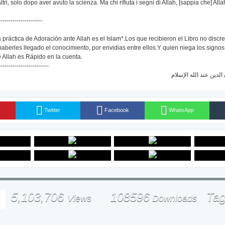
altri, solo dopo aver avuto la scienza. Ma chi rifiuta i segni di Allah, [sappia che] All
----------------------
práctica de Adoración ante Allah es el Islam*.Los que recibieron el Libro no discr
berles llegado el conocimiento, por envidias entre ellos.Y quien niega los signos 
e Allah es Rápido en la cuenta.
-------------------------
Twitter
Facebook
WhatsApp
5,103,706
108596
Ta
Views
Downloads