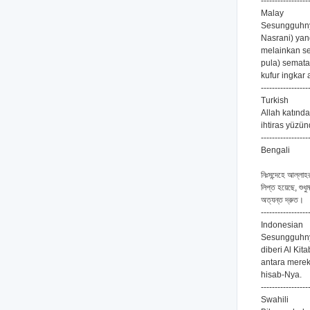
-----------------
Malay
Sesungguhnya
Nasrani) yan
melainkan se
pula) semata
kufur ingkar
-----------------
Turkish
Allah katında
ihtiras yüzün
-----------------
Bengali
নিঃসন্দেহে আল্লা
লিপ্ত হয়েছে, শুধু
অত্যন্ত দ্রুত।
-----------------
Indonesian
Sesungguhnya
diberi Al Ki
antara merek
hisab-Nya.
-----------------
Swahili