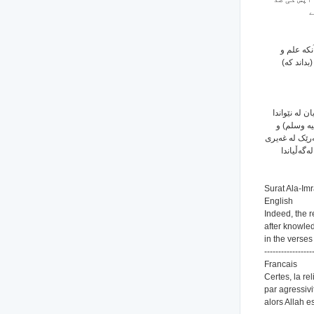
ے
نکه علم و
بداند که
ان له نێواندا
لیه وسلم) و
‌رێک له غه‌یری
‌گه‌ڵیاندا
Surat Ala-Imr
English
Indeed, the r
after knowle
in the verses 
-----------------
Francais
Certes, la re
par agressivi
alors Allah 