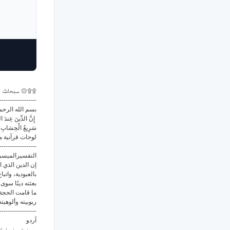
سبحانك ال ۞۩۩
------------------
بسم الله الرحم
إِنَّ الدِّينَ عِندَ اللّ
سَرِيعُ الْحِسَابِ
لوحات قرآنية من سور
------------------
التفسيرالميس:
إن الدين الذي ا
بالعبودية، واتب
بعثته دينًا سوى
ما قامت الحجة ع
ربوبيته وألوه.
------------------
آردو
دین تو خدا کے