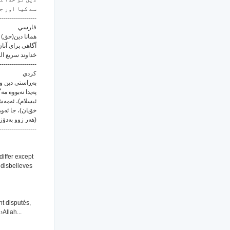
سے کیا اور جو
------------------
فارسي
همانا دین(حق) ن
آگاهی برای آن)
خداوند سریع .
------------------
كردي
به‌ڕاستی دین و ئ
په‌یدا نه‌بووه 
ئیسلام)، ئه‌مه‌
خۆیان)، جا ئه‌وه
هه‌ر زوو به‌دۆز)
------------------
differ except
 disbelieves
nt disputés,
Allah...