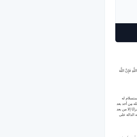
َّهِ فَإِنَّ اللَّهَ
استسلام له
ه مِن أحد بعد
ًا إلا من بعد
ه الدالة على
آپس کی ضد