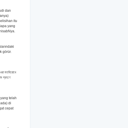
udi dan
manya)
lisihan itu
siapa yang
 hisabNya.
alarındaki
k görür.
 ওরা মতবিরোধে
সাব গ্রহণে
 yang telah
ada) di
gat cepat