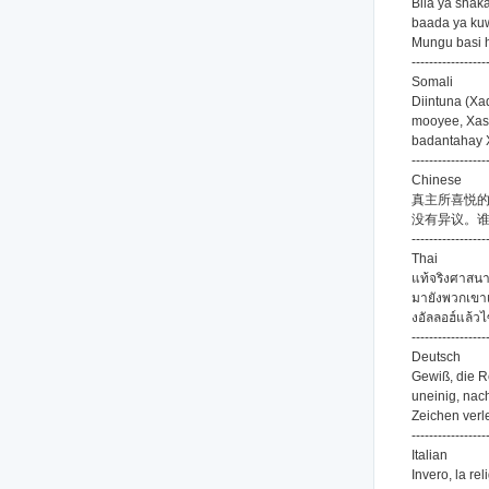
Bila ya shak
baada ya kuw
Mungu basi 
-----------------
Somali
Diintuna (Xaq
mooyee, Xasa
badantahay X
-----------------
Chinese
真主所喜悦
没有异议。
-----------------
Thai
แท้จริงศาสนา 
มายังพวกเขาเ
งอัลลอฮ์แล้วไ
-----------------
Deutsch
Gewiß, die Re
uneinig, nac
Zeichen verle
-----------------
Italian
Invero, la re