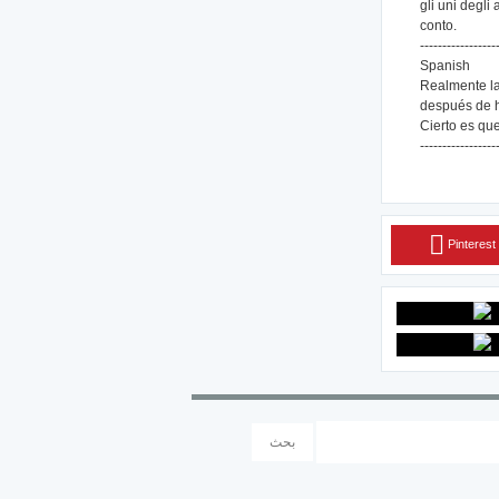
gli uni degli 
conto.
-----------------
Spanish
Realmente la 
después de ha
Cierto es qu
-----------------
Pinterest