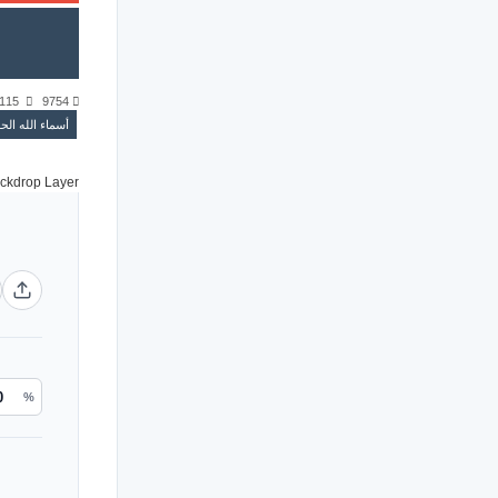
115
9754
أسماء الله ال
%