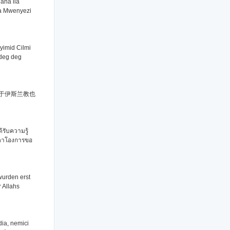
ana ila
za Mwenyezi
 yimid Cilmi
 deg deg
于伊斯兰教也
้รับความรู้
รรดาโองการขอ
wurden erst
 Allahs
dia, nemici