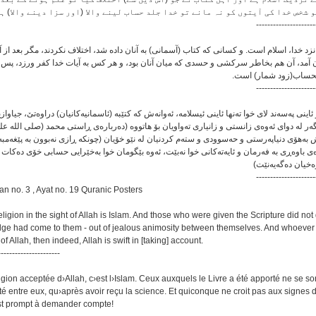
 شخص خدا کی آیتوں کو نہ مانے تو خدا جلد حساب لینے والا (اور سزا دینے والا) ہ
---------------------
زد خدا، اسلام است. و کسانی که کتاب (آسمانی) به آنان داده شد، اختلاف نکردند، مگر بعد از آ
ان آمد، آن هم بخاطر سرکشی و حسدی که میان آنان بود، و هر کس به آیات خدا کفر ورزد، پس (
الحساب(زود شمار) است
---------------------
اینی په‌سه‌ند لای خوا ته‌نها ئاینی ئیسلامه‌، ئه‌وانه‌ش که کتێبه (ئاسمانیه‌کانیان) دراوه‌تێ، جیاوازی
مه‌گه‌ر له دوای ئه‌وه‌ی زانستی و زانیاری ته‌واویان بۆ هاتووه (ده‌رباره‌ی ڕاستی محمد (صلی الله ع
ش به‌هۆی دنیاپه‌رستی و حه‌سوودی و سته‌م کردنیان له نێو خۆیان (چونکه ڕازی نه‌بوون به پێغه‌مبه
‌ی باوه‌ڕی به فه‌رمان و ئایه‌ته‌کانی خوا نه‌بێت، ئه‌وه بێگومان خوا به‌خێرایی حسابی خۆی ده‌کات له
(ه‌خیان ده‌گه‌یه‌نێت
---------------------
an no. 3 , Ayat no. 19 Quranic Posters
eligion in the sight of Allah is Islam. And those who were given the Scripture did not 
dge had come to them - out of jealous animosity between themselves. And whoever
of Allah, then indeed, Allah is swift in [taking] account.
----------------------
ligion acceptée d›Allah, c›est l›Islam. Ceux auxquels le Livre a été apporté ne se so
té entre eux, qu›après avoir reçu la science. Et quiconque ne croit pas aux signes d›
est prompt à demander compte!