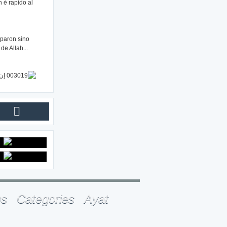
ah è rapido al
eparon sino
de Allah...
gs
Categories
Ayat