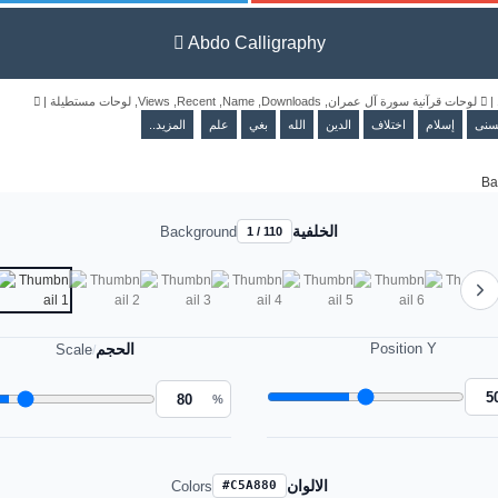
Abdo Calligraphy
|
لوحات مستطيلة
,
Views
,
Recent
,
Name
,
Downloads
,
لوحات قرآنية سورة آل عمران
|
حسنى
إسلام
اختلاف
الدين
الله
بغي
علم
المزيد..
الخلفية
Background
1 / 110
الحجم
Position Y
Scale
/
%
الالوان
Colors
#C5A880