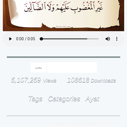
5,107,259
108618
Views
Downloads
Tags
Categories
Ayat
Copyright © 2025
quran-hd
. All rights reserved.