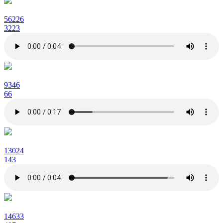
56226
3223
9346
66
13024
143
14633