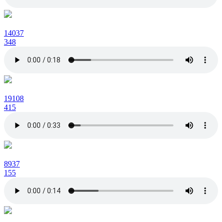
14037
348
19108
415
8937
155