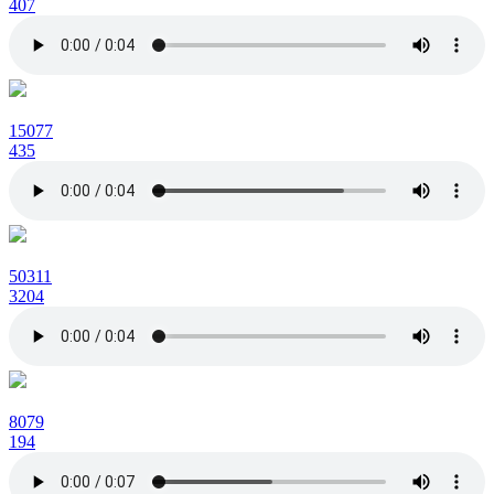
407
15077
435
50311
3204
8079
194