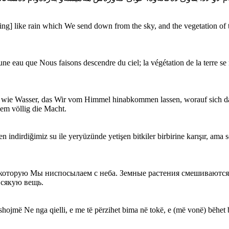
being] like rain which We send down from the sky, and the vegetation of 
 une eau que Nous faisons descendre du ciel; la végétation de la terre se
st) wie Wasser, das Wir vom Himmel hinabkommen lassen, worauf sich 
em völlig die Macht.
en indirdiğimiz su ile yeryüzünde yetişen bitkiler birbirine karışır, am
 которую Мы ниспосылаем с неба. Земные растения смешиваются 
всякую вещь.
shojmë Ne nga qielli, e me të përzihet bima në tokë, e (më vonë) bëhet ba