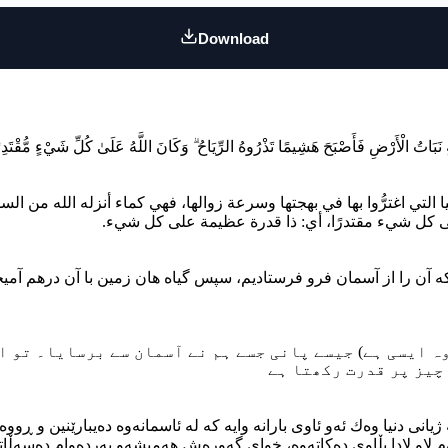
Download
 اغترُّوا بها في بهجتها وسرعة زوالها، فهي كماء أنزله الله من السماء فخ
ه على كل شيء مقتدرًا، أي: ذا قدرة عظيمة على كل شيء
 آن را از آسمان فرو فرستادیم، سپس گیاه هان زمین با آن درهم آمیخت سپ
یسی ہے) جیسے پانی جسے ہم نے آسمان سے برسایا۔ تو اس کے 
چیز پر قدرت رکھتا ہے
 دنیا وه‌ك ئه‌و ئاوی بارانه وایه که له ئاسمانه‌وه ده‌یبارێنین و ڕووه‌کی زه‌
لاو لادا بڵاوی ده‌کاته‌وه‌، خوای گه‌وره‌ش هه‌میشه‌و به‌رده‌وام ده‌سه‌ڵات