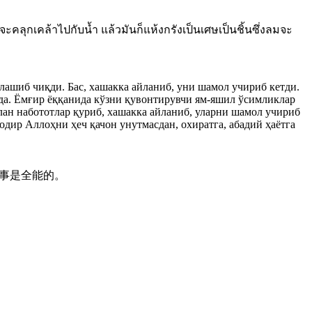
ะคลุกเคล้าไปกับน้ำ แล้วมันก็แห้งกรังเป็นเศษเป็นชิ้นซึ่งลมจะ
алашиб чиқди. Бас, хашакка айланиб, уни шамол учириб кетди.
оқда. Ёмғир ёққанида кўзни қувонтирувчи ям-яшил ўсимликлар
илан набототлар қуриб, хашакка айланиб, уларни шамол учириб
одир Аллоҳни ҳеч қачон унутмасдан, охиратга, абадий ҳаётга
万事是全能的。