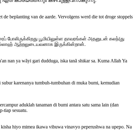
 ഏത് കാര്യത്തിനും കഴിവുള്ളവനാകുന്നു.
et de beplanting van de aarde. Vervolgens werd die tot droge stoppels
ீரைப் போலிருக்கிறது பூமியிலுள்ள தாவரங்கள் அதனுடன் கலந்(து
ம் அல்லாஹ் ஆற்றலுடையவனாக இருக்கின்றான்.
'an nan ya wãyi gari dudduga, iska tanã shiƙar sa. Kuma Allah Ya
adi subur karenanya tumbuh-tumbuhan di muka bumi, kemudian
bercampur aduklah tanaman di bumi antara satu sama lain (dan
p-tiap sesuatu.
i, kisha hiyo mimea ikawa vibuwa vinavyo peperushwa na upepo. Na