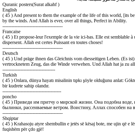
Quranic posters(Surat alkahf )
English
( 45 ) And present to them the example of the life of this world, [its 
by the winds. And Allah is ever, over all things, Perfect in Ability.
----------------------------------------
Francaise
( 45 ) Et propose-leur l'exemple de la vie ici-bas. Elle est semblable à
dispersent. Allah est certes Puissant en toutes choses!
----------------------------------------
Deutsch
( 45 ) Und präge ihnen das Gleichnis vom diesseitigen Leben. (Es i
vertrocknetem Zeug, das die Winde verwehen. Und Allah hat ja zu all
-----------------------------------
Turkish
( 45 ) Onlara, dünya hayatı misalinin tıpkı şöyle olduğunu anlat: Gökt
bir kudrete sahip olandır.
---------------------------------------
poncho
( 45 ) Приведи им притчу о мирской жизни. Она подобна воде,
былинки, рассеиваемые ветром. Воистину, Аллах способен на 
----------------------------------------
Shqiptar
( 45 ) Krahasoju atyre shembullin e jetës së kësaj bote, me ujin që e lë
fuqishëm për çdo gjë!
------------------------------------