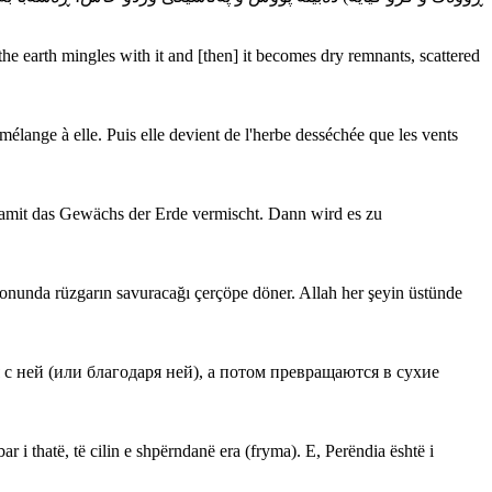
the earth mingles with it and [then] it becomes dry remnants, scattered
 mélange à elle. Puis elle devient de l'herbe desséchée que les vents
damit das Gewächs der Erde vermischt. Dann wird es zu
a sonunda rüzgarın savuracağı çerçöpe döner. Allah her şeyin üstünde
с ней (или благодаря ней), а потом превращаются в сухие
r i thatë, të cilin e shpërndanë era (fryma). E, Perëndia është i