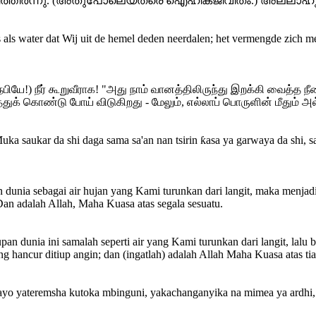
യിത്തീര്‍ന്നു. (അതുപോലെയത്രെ ഐഹികജീവിതം.) അല്ലാഹു
s als water dat Wij uit de hemel deden neerdalen; het vermengde zich m
நபியே!) நீர் கூறுவீராக! "அது நாம் வானத்திலிருந்து இறக்கி வைத்த ந
துக் கொண்டு போய் விடுகிறது - மேலும், எல்லாப் பொருளின் மீது
 saukar da shi daga sama sa'an nan tsirin ƙasa ya garwaya da shi, sa
 dunia sebagai air hujan yang Kami turunkan dari langit, maka menj
an adalah Allah, Maha Kuasa atas segala sesuatu.
 dunia ini samalah seperti air yang Kami turunkan dari langit, lalu 
g hancur ditiup angin; dan (ingatlah) adalah Allah Maha Kuasa atas tia
nayo yateremsha kutoka mbinguni, yakachanganyika na mimea ya ardh