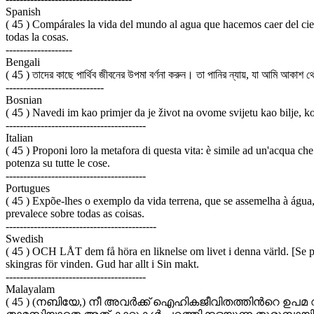
Spanish
( 45 ) Compárales la vida del mundo al agua que hacemos caer del cielo
todas la cosas.
-------------------
Bengali
( 45 ) তাদের কাছে পার্থিব জীবনের উপমা বর্ণনা করুন। তা পানির ন্যায়, যা আমি আকাশ 
----------------------------
Bosnian
( 45 ) Navedi im kao primjer da je život na ovome svijetu kao bilje, 
----------------------------------------
Italian
( 45 ) Proponi loro la metafora di questa vita: è simile ad un'acqua ch
potenza su tutte le cose.
----------------------------------------
Portugues
( 45 ) Expõe-lhes o exemplo da vida terrena, que se assemelha à água
prevalece sobre todas as coisas.
-------------------------------------------
Swedish
( 45 ) OCH LÅT dem få höra en liknelse om livet i denna värld. [Se på]
skingras för vinden. Gud har allt i Sin makt.
----------------------------------------
Malayalam
( 45 ) (നബിയേ,) നീ അവര്‍ക്ക് ഐഹികജീവിതത്തിന്‍റെ ഉപമ വ