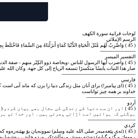
لوحات قرانية سورة الكهف
الرسم الإملائي
( 45 ) وَاضْرِبْ لَهُم مَّثَلَ الْحَيَاةِ الدُّنْيَا كَمَاءٍ أَنزَلْنَاهُ مِنَ السَّمَاءِ فَاخْتَلَطَ بِهِ نَبَاتُ الْأَرْضِ فَأَصْبَحَ هَشِيمًا تَذْرُوهُ الرِّيَاحُ ۗ وَكَانَ اللَّهُ عَلَىٰ كُلِّ شَيْءٍ مُّقْتَدِرًا
-----------------------
التفسير الميسر
واضرب أيها الرسول للناس -وبخاصة ذوو الكِبْر منهم - صفة الدنيا التي
صار هذا النبات يابسًا متكسرًا تنسفه الرياح إلى كل جهة. وكان الل.
------------------------------------------------
فارسي
ای پیامبر!) برای آنان مثل زندگی دنیا را بزن که ماند آبی است که
خداوند بر همه چیز تواناست
--------------------------------
أردو
اور ان سے دنیا کی زندگی کی مثال بھی بیان کردو (وہ ا
ہوگئی کہ ہوائیں اسے اڑاتی پھرتی ہیں۔ اور خدا تو ہر 
-------------------------------
كردي
ئه‌ی پێغه‌مبه‌ر صلی الله علیه وسلم) نموونه‌یان بۆ بهێنه‌ره‌وه که ژیانی
ڕووه‌ك و گژو گیایه‌) ده‌بێته پووش و په‌ڵاشێکی وردو خاش، ڕه‌شه‌با به‌م .