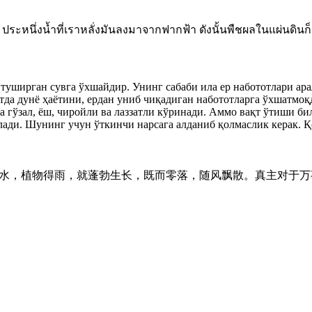
ระหนึ่งน้ำที่เราหลั่งมันลงมาจากฟากฟ้า ดังนั้นพืชผลในแผ่นดินก็จ
н туширган сувга ўхшайдир. Унинг сабаби ила ер набототлари ар
оятда дунё ҳаётини, ердан униб чиқадиган набототларга ўхшатм
га гўзал, ёш, чиройли ва лаззатли кўринади. Аммо вақт ўтиши б
лади. Шунинг учун ўткинчи нарсага алданиб қолмаслик керак. Қ
降下雨水，植物得雨，就蓬勃生长，既而零落，随风飘散。真主对于