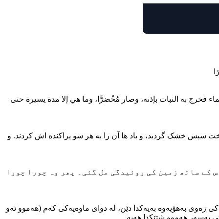
( 45 ) رج به النبات بإذنه، وصار مُخْضرًّا، وما هي إلا مدة يسيرة حتى
( 45 ) (س خشک گردید، و باد ها آن را به هر سو پراکنده اش کردند. و
( 45 ) ساتھ زمین کی روئیدگی مل گئی۔ پھر وہ چورا چورا
( 45 ) (وی به‌هۆیه‌وه به‌یه‌کدا دێن، له دوای ماوه‌یه‌کی که‌م (هه‌موو ئه‌و
ی به‌سه‌ر هه‌موو شتێکدا هه‌یه‌