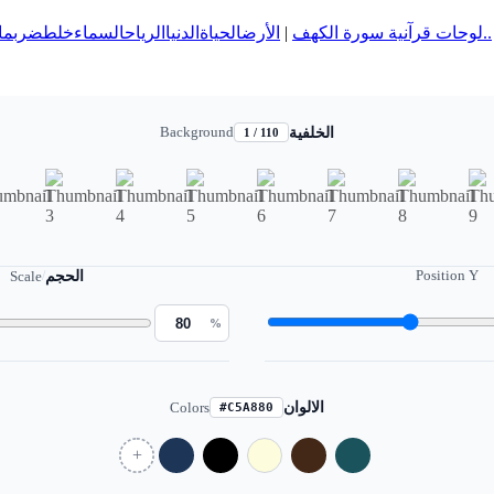
ما
ضرب
خلط
السماء
الرياح
الدنيا
الحياة
الأرض
|
لوحات قرآنية سورة الكهف
المزيد..
Background
الخلفية
1 / 110
Position Y
Scale
/
الحجم
%
Colors
الالوان
#C5A880