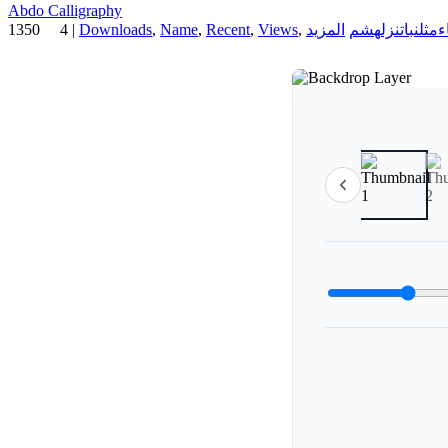
Abdo Calligraphy
1350
4
|
Downloads
,
Name
,
Recent
,
Views
,
هشم
نزل
نبات
مثل
ء