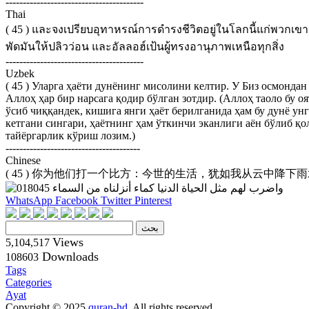
----------------------------------------
Thai
( 45 ) และจงเปรียบอุทาหรณ์การดำรงชีวิตอยู่ในโลกนี้แก่พวกเขา ป
พัดมันให้ปลิวว่อน และอัลลอฮ์เป้นผู้ทรงอานุภาพเหนือทุกสิ่ง
----------------------------------------
Uzbek
( 45 ) Уларга ҳаёти дунёнинг мисолини келтир. У Биз осмонда
Аллоҳ ҳар бир нарсага қодир бўлган зотдир. (Аллоҳ таоло бу 
ўсиб чиққандек, кишига янги ҳаёт берилганида ҳам бу дунё ун
кетгани сингари, ҳаётнинг ҳам ўткинчи эканлиги аён бўлиб қо
тайёргарлик кўриш лозим.)
---------------------------------------
Chinese
( 45 ) 你为他们打一个比方：今世的生活，犹如我从云中
WhatsApp
Facebook
Twitter
Pinterest
Views
5,104,517
Downloads
108603
Tags
Categories
Ayat
Copyright © 2025
quran-hd
. All rights reserved.