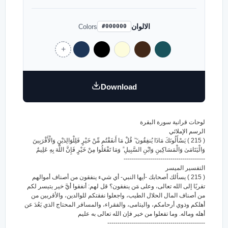
الالوان
Colors
#000000
Download
لوحات قرانية سورة البقرة
الرسم الإملائي
( 215 ) يَسْأَلُونَكَ مَاذَا يُنفِقُونَ ۖ قُلْ مَا أَنفَقْتُم مِّنْ خَيْرٍ فَلِلْوَالِدَيْنِ وَالْأَقْرَبِينَ
وَالْيَتَامَىٰ وَالْمَسَاكِينِ وَابْنِ السَّبِيلِ ۗ وَمَا تَفْعَلُوا مِنْ خَيْرٍ فَإِنَّ اللَّهَ بِهِ عَلِيمٌ
----------------------------------------
التفسير الميسر
( 215 ) يسألك أصحابك -أيها النبي- أي شيء ينفقون من أصناف أموالهم
تقربًا إلى الله تعالى، وعلى مَن ينفقون؟ قل لهم: أنفقوا أيَّ خير يتيسر لكم
من أصناف المال الحلال الطيب، واجعلوا نفقتكم للوالدين، والأقربين من
أهلكم وذوي أرحامكم، واليتامى، والفقراء، والمسافر المحتاج الذي بَعُدَ عن
أهله وماله. وما تفعلوا من خير فإن الله تعالى به عليم
------------------------------------------------