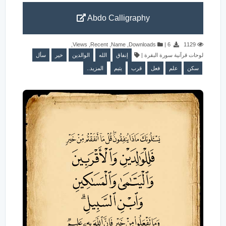
Abdo Calligraphy
,
Views
,
Recent
,
Name
,
Downloads
|
6
1129
سأل
خير
الوالدين
الله
إنفاق
|
لوحات قرآنية سورة البقرة
سكن
علم
فعل
قرب
يتيم
المزيد..