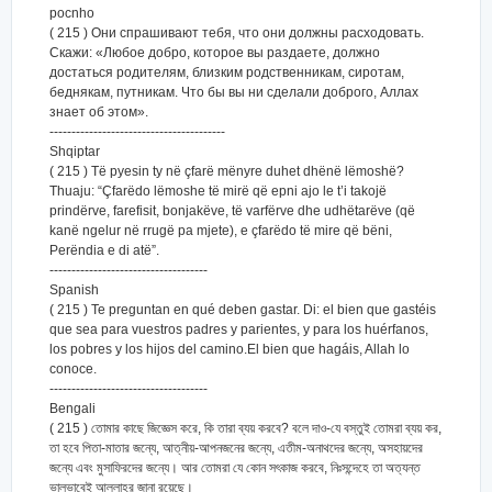
pocnho
( 215 ) Они спрашивают тебя, что они должны расходовать.
Скажи: «Любое добро, которое вы раздаете, должно
достаться родителям, близким родственникам, сиротам,
беднякам, путникам. Что бы вы ни сделали доброго, Аллах
знает об этом».
----------------------------------------
Shqiptar
( 215 ) Të pyesin ty në çfarë mënyre duhet dhënë lëmoshë?
Thuaju: “Çfarëdo lëmoshe të mirë që epni ajo le t’i takojë
prindërve, farefisit, bonjakëve, të varfërve dhe udhëtarëve (që
kanë ngelur në rrugë pa mjete), e çfarëdo të mire që bëni,
Perëndia e di atë”.
------------------------------------
Spanish
( 215 ) Te preguntan en qué deben gastar. Di: el bien que gastéis
que sea para vuestros padres y parientes, y para los huérfanos,
los pobres y los hijos del camino.El bien que hagáis, Allah lo
conoce.
------------------------------------
Bengali
( 215 ) তোমার কাছে জিজ্ঞেস করে, কি তারা ব্যয় করবে? বলে দাও-যে বস্তুই তোমরা ব্যয় কর,
তা হবে পিতা-মাতার জন্যে, আত্নীয়-আপনজনের জন্যে, এতীম-অনাথদের জন্যে, অসহায়দের
জন্যে এবং মুসাফিরদের জন্যে। আর তোমরা যে কোন সৎকাজ করবে, নিঃসন্দেহে তা অত্যন্ত
ভালভাবেই আল্লাহর জানা রয়েছে।