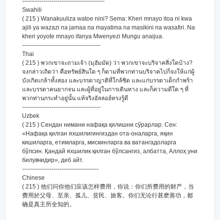
------------------------------------------
Swahili
( 215 ) Wanakuuliza watoe nini? Sema: Kheri mnayo itoa ni kwa
ajili ya wazazi na jamaa na mayatima na masikini na wasafiri. Na
kheri yoyote mnayo ifanya Mwenyezi Mungu anaijua.
----------------------------------------
Thai
( 215 ) พวกเขาจะถามเจ้า (มุฮัมมัด) ว่า พวกเขาจะบริจาคสิ่งใดบ้าง?
จงกล่าวเถิดว่า คือทรัพย์สินใด ๆ ก็ตามที่พวกท่านบริจาคไปก็จงให้แก่ผู้
บังเกิดเกล้าทั้งสอง และบรรดาญาติที่ใกล้ชิด และแก่บรรดาเด็กกำพร้า
และบรรดาคนยากจน และผู้ที่อยู่ในการเดินทาง และก็ความดีใด ๆ ที่
พวกท่านกระทำอยู่นั้น แท้จริงอัลลอฮ์ทรงรู้ดี
----------------------------------------
Uzbek
( 215 ) Сендан нимани нафақа қилишни сўрарлар. Сен:
«Нафақа қилган яхшилигингиздан ота-оналарга, яқин
кишиларга, етимларга, мискинларга ва ватангадоларга
бўлсин. Қандай яхшилик қилган бўлсангиз, албатта, Аллоҳ уни
билувчидир», деб айт.
---------------------------------------
Chinese
( 215 ) 他们问你他们应该怎样费用，你说：你们所费用的财产，当
费用於父母、至亲、孤儿、贫民、旅客。你们无论行甚麽善功，都
确是真主所全知的。