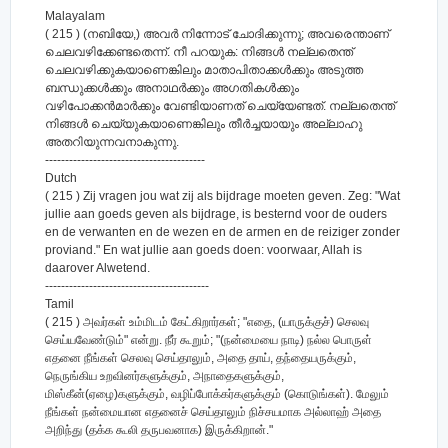
Malayalam
( 215 ) (നബിയേ,) അവര്‍ നിന്നോട് ചോദിക്കുന്നു; അവരെന്താണ്
ചെലവഴിക്കേണ്ടതെന്ന്‌. നീ പറയുക: നിങ്ങള്‍ നല്ലതെന്ത്
ചെലവഴിക്കുകയാണെങ്കിലും മാതാപിതാക്കള്‍ക്കും അടുത്ത
ബന്ധുക്കള്‍ക്കും അനാഥര്‍ക്കും അഗതികള്‍ക്കും
വഴിപോക്കന്‍മാര്‍ക്കും വേണ്ടിയാണത് ചെയ്യേണ്ടത്‌. നല്ലതെന്ത്
നിങ്ങള്‍ ചെയ്യുകയാണെങ്കിലും തീര്‍ച്ചയായും അല്ലാഹു
അതറിയുന്നവനാകുന്നു.
----------------------------------------
Dutch
( 215 ) Zij vragen jou wat zij als bijdrage moeten geven. Zeg: "Wat
jullie aan goeds geven als bijdrage, is besternd voor de ouders
en de verwanten en de wezen en de armen en de reiziger zonder
proviand." En wat jullie aan goeds doen: voorwaar, Allah is
daarover Alwetend.
-----------------------------------------
Tamil
( 215 ) அவர்கள் உம்மிடம் கேட்கிறார்கள்; "எதை, (யாருக்குச்) செலவு
செய்யவேண்டும்" என்று. நீர் கூறும்; "(நன்மையை நாடி) நல்ல பொருள்
எதனை நீங்கள் செலவு செய்தாலும், அதை தாய், தந்தையருக்கும்,
நெருங்கிய உறவினர்களுக்கும், அநாதைகளுக்கும்,
மிஸ்கீன்(ஏழை)களுக்கும், வழிப்போக்கர்களுக்கும் (கொடுங்கள்). மேலும்
நீங்கள் நன்மையான எதனைச் செய்தாலும் நிச்சயமாக அல்லாஹ் அதை
அறிந்து (தக்க கூலி தருபவனாக) இருக்கிறான்."