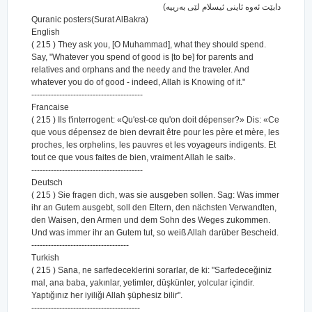
دابێت ئه‌وه ئاینی ئیسلام لێی به‌رییه‌)
Quranic posters(Surat AlBakra)
English
( 215 ) They ask you, [O Muhammad], what they should spend.
Say, "Whatever you spend of good is [to be] for parents and
relatives and orphans and the needy and the traveler. And
whatever you do of good - indeed, Allah is Knowing of it."
----------------------------------------
Francaise
( 215 ) Ils t'interrogent: «Qu'est-ce qu'on doit dépenser?» Dis: «Ce
que vous dépensez de bien devrait être pour les père et mère, les
proches, les orphelins, les pauvres et les voyageurs indigents. Et
tout ce que vous faites de bien, vraiment Allah le sait».
----------------------------------------
Deutsch
( 215 ) Sie fragen dich, was sie ausgeben sollen. Sag: Was immer
ihr an Gutem ausgebt, soll den Eltern, den nächsten Verwandten,
den Waisen, den Armen und dem Sohn des Weges zukommen.
Und was immer ihr an Gutem tut, so weiß Allah darüber Bescheid.
-----------------------------------
Turkish
( 215 ) Sana, ne sarfedeceklerini sorarlar, de ki: "Sarfedeceğiniz
mal, ana baba, yakınlar, yetimler, düşkünler, yolcular içindir.
Yaptığınız her iyiliği Allah şüphesiz bilir".
---------------------------------------