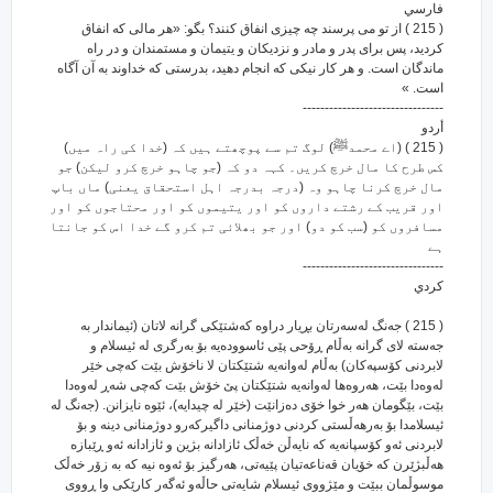
فارسي
( 215 ) از تو می پرسند چه چیزی انفاق کنند؟ بگو: «هر مالی که انفاق
کردید، پس برای پدر و مادر و نزدیکان و یتیمان و مستمندان و در راه
ماندگان است. و هر کار نیکی که انجام دهید، بدرستی که خداوند به آن آگاه
است. »
--------------------------------
أردو
( 215 ) (اے محمدﷺ) لوگ تم سے پوچھتے ہیں کہ (خدا کی راہ میں)
کس طرح کا مال خرچ کریں۔ کہہ دو کہ (جو چاہو خرچ کرو لیکن) جو
مال خرچ کرنا چاہو وہ (درجہ بدرجہ اہل استحقاق یعنی) ماں باپ
اور قریب کے رشتے داروں کو اور یتیموں کو اور محتاجوں کو اور
مسافروں کو (سب کو دو) اور جو بھلائی تم کرو گے خدا اس کو جانتا
ہے
--------------------------------
كردي
( 215 ) جه‌نگ له‌سه‌رتان بڕیار دراوه که‌شتێکی گرانه لاتان (ئیماندار به
جه‌سته لای گرانه به‌ڵام ڕۆحی پێی ئاسووده‌یه بۆ به‌رگری له ئیسلام و
لابردنی کۆسپه‌کان) به‌ڵام له‌وانه‌یه شتێکتان لا ناخۆش بێت که‌چی خێر
له‌وه‌دا بێت، هه‌روه‌ها له‌وانه‌یه شتێکتان پێ خۆش بێت که‌چی شه‌ڕ له‌وه‌دا
بێت، بێگومان هه‌ر خوا خۆی ده‌زانێت (خێر له چیدایه‌)، ئێوه نایزانن. (جه‌نگ له
ئیسلامدا بۆ به‌رهه‌ڵستی کردنی دوژمنانی داگیرکه‌رو دوژمنانی دینه و بۆ
لابردنی ئه‌و کۆسپانه‌یه که نایه‌ڵن خه‌ڵک ئازادانه بژین و ئازادانه ئه‌و ڕێبازه
هه‌ڵبژێرن که خۆیان قه‌ناعه‌تیان پێیه‌تی، هه‌رگیز بۆ ئه‌وه نیه که به زۆر خه‌ڵک
موسوڵمان ببێت و مێژووی ئیسلام شایه‌تی حاڵه‌و ئه‌گه‌ر کارێکی وا ڕووی