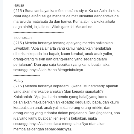
------------------------------------------
Hausa
( 215 ) Suna tambayar ka mẽne nezã su ciyar. Ka ce: Abin da kuka
ciyar daga alhẽri sai ga mahaifa da mafi kusantar dangantaka da
marãyu da matalauta da ɗan hanya. Kuma abin da kuka aikata
daga alhẽri, to, lalle ne, Allah gare shi Masani ne.
------------------------------------------
Indonesian
( 215 ) Mereka bertanya tentang apa yang mereka nafkahkan.
Jawablah: "Apa saja harta yang kamu nafkahkan hendaklah
diberikan kepada ibu-bapak, kaum kerabat, anak-anak yatim,
orang-orang miskin dan orang-orang yang sedang dalam
perjalanan". Dan apa saja kebaikan yang kamu buat, maka
sesungguhnya Allah Maha Mengetahuinya.
----------------------
Malay
( 215 ) Mereka bertanya kepadamu (wahai Muhammad): apakah
yang akan mereka belanjakan (dan kepada siapakah)?
Katakanlah: "Apa jua harta benda (yang halal) yang kamu
belanjakan maka berikanlah kepada: Kedua ibu bapa, dan kaum
kerabat, dan anak-anak yatim, dan orang-orang miskin, dan
orang-orang yang terlantar dalam perjalanan. Dan (ingatlah), apa
jua yang kamu buat dari jenis-jenis kebaikan, maka
sesungguhnya Allah sentiasa mengetahuiNya (dan akan
membalas dengan sebaik-baiknya).