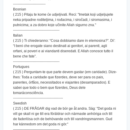
----------------------------
Bosnian
( 215 ) Pitaju te kome će udjeljivati. Reci: "Imetak koji udjeljujete
neka pripadne roditeljima, i rođacima, i siročadi, i siromasima, i
putnicima; a za dobro koje učinite Allah sigurno zna."
----------------------------------------
Italian
( 215 ) Ti chiederanno: “Cosa dobbiamo dare in elemosina?”. Di':
“I beni che erogate siano destinati ai genitori, ai parenti, agli
orfani, ai poveri e ai viandanti diseredati. E Allah conosce tutto il
bene che fate”.
----------------------------------------
Portugues
( 215 ) Perguntam-te que parte devem gastar (em caridade). Dize-
lhes: Toda a caridade que fizerdes, deve ser para os pais,
parentes, órfãos, necessitados e viajantes (desamparados). E
sabei que todo o bem que fizerdes, Deus dele
tomaráconsciência.
-------------------------------------------
Swedish
( 215 ) DE FRÅGAR dig vad de bör ge åt andra. Säg: "Det goda ni
vill ge skall ni ge till era föräldrar och närmaste anhöriga och till
de faderlösa och de behövande och till vandringsmannen. Gud
har kännedom om det goda ni gör."
----------------------------------------