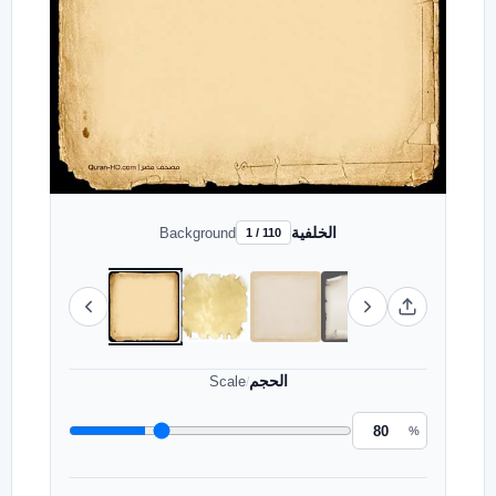
الخلفية
Background
1 / 110
الحجم
Scale
/
%