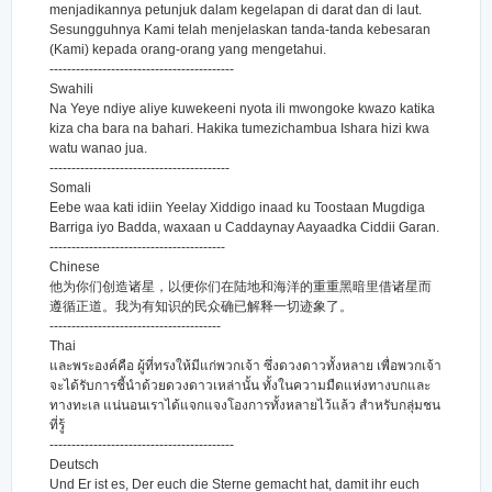
menjadikannya petunjuk dalam kegelapan di darat dan di laut.
Sesungguhnya Kami telah menjelaskan tanda-tanda kebesaran
(Kami) kepada orang-orang yang mengetahui.
------------------------------------------
Swahili
Na Yeye ndiye aliye kuwekeeni nyota ili mwongoke kwazo katika
kiza cha bara na bahari. Hakika tumezichambua Ishara hizi kwa
watu wanao jua.
-----------------------------------------
Somali
Eebe waa kati idiin Yeelay Xiddigo inaad ku Toostaan Mugdiga
Barriga iyo Badda, waxaan u Caddaynay Aayaadka Ciddii Garan.
----------------------------------------
Chinese
他为你们创造诸星，以便你们在陆地和海洋的重重黑暗里借诸星而
遵循正道。我为有知识的民众确已解释一切迹象了。
---------------------------------------
Thai
และพระองค์คือ ผู้ที่ทรงให้มีแก่พวกเจ้า ซึ่งดวงดาวทั้งหลาย เพื่อพวกเจ้า
จะได้รับการชี้นำด้วยดวงดาวเหล่านั้น ทั้งในความมืดแห่งทางบกและ
ทางทะเล แน่นอนเราได้แจกแจงโองการทั้งหลายไว้แล้ว สำหรับกลุ่มชน
ที่รู้
------------------------------------------
Deutsch
Und Er ist es, Der euch die Sterne gemacht hat, damit ihr euch