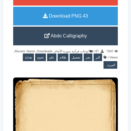
Download PNG
43
Abdo Calligraphy
,
Recent
,
Name
,
Downloads
,
لوحات قرآنية سورة الأنعام
|
87
7947
هداية
نجوم
علم
ظلام
تفصيل
بحر
البر
|
Views
المزيد..