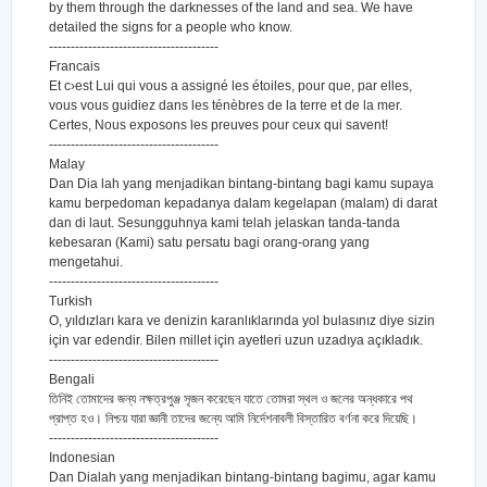
by them through the darknesses of the land and sea. We have
detailed the signs for a people who know.
---------------------------------------
Francais
Et c›est Lui qui vous a assigné les étoiles, pour que, par elles,
vous vous guidiez dans les ténèbres de la terre et de la mer.
Certes, Nous exposons les preuves pour ceux qui savent!
---------------------------------------
Malay
Dan Dia lah yang menjadikan bintang-bintang bagi kamu supaya
kamu berpedoman kepadanya dalam kegelapan (malam) di darat
dan di laut. Sesungguhnya kami telah jelaskan tanda-tanda
kebesaran (Kami) satu persatu bagi orang-orang yang
mengetahui.
---------------------------------------
Turkish
O, yıldızları kara ve denizin karanlıklarında yol bulasınız diye sizin
için var edendir. Bilen millet için ayetleri uzun uzadıya açıkladık.
---------------------------------------
Bengali
তিনিই তোমাদের জন্য নক্ষত্রপুঞ্জ সৃজন করেছেন যাতে তোমরা স্থল ও জলের অন্ধকারে পথ
প্রাপ্ত হও। নিশ্চয় যারা জ্ঞানী তাদের জন্যে আমি নির্দেশনাবলী বিস্তারিত বর্ণনা করে দিয়েছি।
---------------------------------------
Indonesian
Dan Dialah yang menjadikan bintang-bintang bagimu, agar kamu