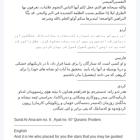
التفسيرالميسر:
والله سبحانه هو الذي جعل لكم أيها الناس النجوم علامات، تعرفون بها
الطرق ليلا إذا ضللتم بسبب الظلمة الشديدة في البر والبحر، قد بيَّنَّا
البراهين الواضحة؛ ليتدبرها منكم أولو العلم بالله وشرعه.
-------------------------------------
آردو
اور وہی تو ہے جس نے تمہارے لئے ستارے بنائے تاکہ جنگلوں اور
دریاؤں کے اندھیروں میں ان سے رستے معلوم کرو۔ عقل والوں کے
لئے ہم نے اپنی آیتیں کھول کھول کر بیان کردی ہیں
---------------------------------------
فارسي
و او کسی است که ستارگان را برای شما قرار داد، تا در تاریکیهای خشکی
و دریا بوسیله ی آنها راه یابید. بتحقیق ما آیات (و نشانه های خود) را برای
گروهی که می دانند (بتفصیل) بیان داشتیم.
---------------------------------------
كردي
هه‌ر ئه‌و زاته‌، ئه‌ستێره‌ی بۆ فه‌راهه‌م هێناون تا ببێته هۆی ڕێنموویتان له‌ناو
تاریکیه‌کانی سه‌ر ڕووکاری وشکانی و ده‌ریاکاندا، به‌ڕاستی ئێمه نیشانه و
به‌ڵگه‌ی زۆرمان (له‌سه‌ر ده‌سه‌ڵاتی خۆمان و ڕێکوپێکی کارمان) ڕوون
کردۆته‌وه بۆ که‌سانێک که پێی بزانن و لێی تێبگه‌ن.
---------------------------------------
Surat Al-Ana›am no. 6 , Ayat no. 97 Quranic Posters
---------------------------------------
English
And it is He who placed for you the stars that you may be guided