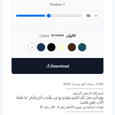
Position Y
%
الالوان
Colors
#C5A880
Download
۩۩۞ سبحانك اللهم وبحمدك ۞۩۩
-------------------------------------
بسم الله الرحمن الرحيم
وَهُوَ الَّذِي جَعَلَ لَكُمُ النُّجُومَ لِتَهْتَدُوا بِهَا فِي ظُلُمَاتِ الْبَرِّ وَالْبَحْرِ ۗ قَدْ فَصَّلْنَا
الْآيَاتِ لِقَوْمٍ يَعْلَمُونَ
لوحات قرآنية من سورة الأنعام رقم 6 - الآية رقم 97
------------------------------------