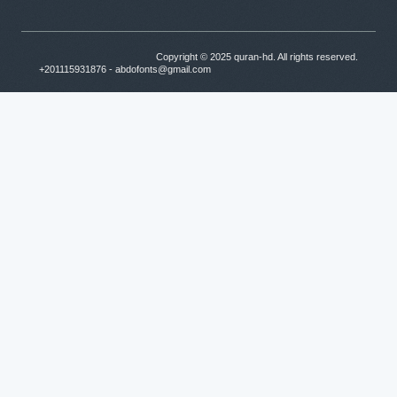
Copyright © 2025
quran-hd
. All rights reserved.
+201115931876 - abdofonts@gmail.com