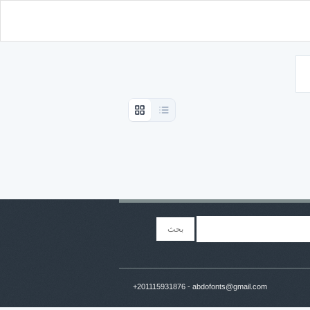
+201115931876 - abdofonts@gmail.com