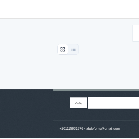
+201115931876 - abdofonts@gmail.com