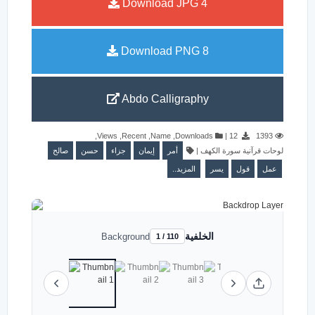
Download JPG
4
Download PNG
8
Abdo Calligraphy
,
Views
,
Recent
,
Name
,
Downloads
|
12
1393
صالح
حسن
جزاء
إيمان
أمر
|
لوحات قرآنية سورة الكهف
عمل
قول
يسر
المزيد..
الخلفية
Background
1 / 110