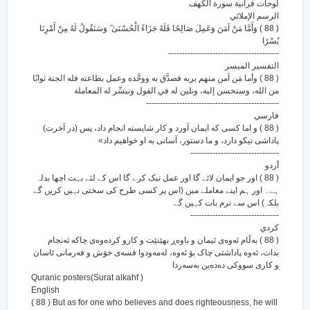
لوحات قرانية سورة الكهف
الرسم الإملائي
( 88 ) وَأَمَّا مَنْ آمَنَ وَعَمِلَ صَالِحًا فَلَهُ جَزَاءً الْحُسْنَىٰ ۖ وَسَنَقُولُ لَهُ مِنْ أَمْرِنَا
يُسْرًا
----------------------------------------
التفسير الميسر
( 88 ) وأما مَن آمن منهم بربه فصدَّق به ووحَّده وعمل بطاعته فله الجنة ثوابًا
من الله، وسنحسن إليه، ونلين له في القول ونيسِّر له المعاملة
------------------------------------------------
فارسي
( 88 ) و اما کسی که ایمان آورد و کار شایسته انجام داد، پس (در آخرت)
پاداشی نیکو دارد، و ما دستور، آسانی به او خواهیم داد»
--------------------------------
أردو
( 88 ) اور جو ایمان لائے گا اور عمل نیک کرے گا اس کے لئے بہت اچھا بدلہ
ہے۔ اور ہم اپنے معاملے میں (اس پر کسی طرح کی سختی نہیں کریں گے
بلکہ) اس سے نرم بات کہیں گے
--------------------------------
كردي
( 88 ) به‌ڵام ئه‌وه‌ی ئیمان و باوه‌ڕ بهێنێت و کارو کرده‌وه‌ی چاکه ئه‌نجام
بدات، ئه‌وه پاداشتی چاک بۆ ئه‌وه‌، له‌مه‌ودوا قسه‌ی خۆش و فه‌رمانی ئاسان
و کاری سووکی ده‌ده‌ین به‌سه‌ردا
Quranic posters(Surat alkahf )
English
( 88 ) But as for one who believes and does righteousness, he will