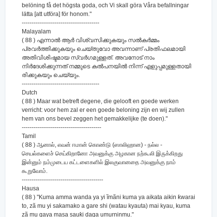
belöning få det högsta goda, och Vi skall göra Våra befallningar
lätta [att utföra] för honom."
----------------------------------------
Malayalam
( 88 ) എന്നാല്‍ ആര്‍ വിശ്വസിക്കുകയും സല്‍കര്‍മ്മം
പ്രവര്‍ത്തിക്കുകയും ചെയ്തുവോ അവന്നാണ് പ്രതിഫലമായി
അതിവിശിഷ്ടമായ സ്വര്‍ഗമുള്ളത്‌. അവനോട് നാം
നിര്‍ദേശിക്കുന്നത് നമ്മുടെ കല്‍പനയില്‍ നിന്ന് എളുപ്പമുള്ളതായി
രിക്കുകയും ചെയ്യും.
----------------------------------------
Dutch
( 88 ) Maar wat betreft degene, die gelooft en goede werken
verricht: voor hem zal er een goede beloning zijn en wij zullen
hem van ons bevel zeggen het gemakkelijke (te doen)."
-----------------------------------------
Tamil
( 88 ) ஆனால், எவன் ஈமான் கொண்டு (ஸாலிஹான) - நல்ல -
செயல்களைச் செய்கிறானோ அவனுக்கு அழகான நற்கூலி இருக்கிறது
இன்னும் நம்முடைய கட்டளைகளில் இலகுவானதை அவனுக்கு நாம்
கூறுவோம்.
------------------------------------------
Hausa
( 88 ) "Kuma amma wanda ya yi ĩmãni kuma ya aikata aikin ƙwarai
to, zã mu yi sakamako a gare shi (watau kyauta) mai kyau, kuma
zã mu gaya masa sauƙi daga umurninmu."