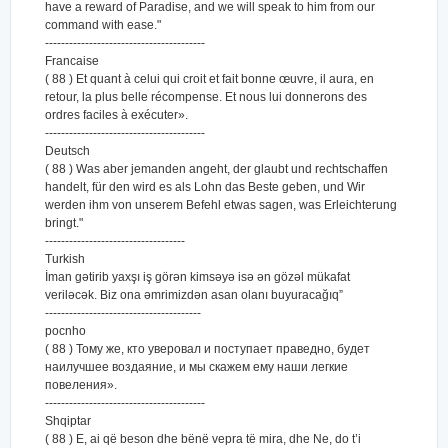
have a reward of Paradise, and we will speak to him from our
command with ease."
----------------------------------------
Francaise
( 88 ) Et quant à celui qui croit et fait bonne œuvre, il aura, en
retour, la plus belle récompense. Et nous lui donnerons des
ordres faciles à exécuter».
----------------------------------------
Deutsch
( 88 ) Was aber jemanden angeht, der glaubt und rechtschaffen
handelt, für den wird es als Lohn das Beste geben, und Wir
werden ihm von unserem Befehl etwas sagen, was Erleichterung
bringt."
-----------------------------------
Turkish
İman gətirib yaxşı iş görən kimsəyə isə ən gözəl mükafat
veriləcək. Biz ona əmrimizdən asan olanı buyuracağıq”
---------------------------------------
pocnho
( 88 ) Тому же, кто уверовал и поступает праведно, будет
наилучшее воздаяние, и мы скажем ему наши легкие
повеления».
----------------------------------------
Shqiptar
( 88 ) E, ai që beson dhe bënë vepra të mira, dhe Ne, do t’i