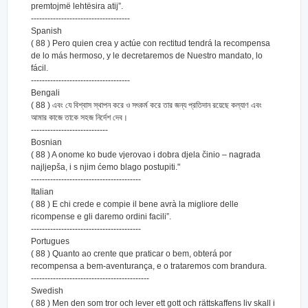
premtojmë lehtësira atij”.
------------------------------------
Spanish
( 88 ) Pero quien crea y actúe con rectitud tendrá la recompensa
de lo más hermoso, y le decretaremos de Nuestro mandato, lo
fácil.
------------------------------------
Bengali
( 88 ) এবং যে বিশ্বাস স্থাপন করে ও সৎকর্ম করে তার জন্য প্রতিদান রয়েছে কল্যাণ এবং
আমার কাজে তাকে সহজ নির্দেশ দেব।
----------------------------
Bosnian
( 88 ) A onome ko bude vjerovao i dobra djela činio – nagrada
najljepša, i s njim ćemo blago postupiti."
----------------------------------------
Italian
( 88 ) E chi crede e compie il bene avrà la migliore delle
ricompense e gli daremo ordini facili”.
----------------------------------------
Portugues
( 88 ) Quanto ao crente que praticar o bem, obterá por
recompensa a bem-aventurança, e o trataremos com brandura.
-------------------------------------------
Swedish
( 88 ) Men den som tror och lever ett gott och rättskaffens liv skall i