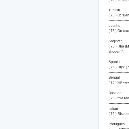
-----------------
Turkish
( 75 ) O: "B
-----------------
pocnho
( 75 ) Он с
-----------------
Shqiptar
( 75 ) I tha 
shoqëri)”.
-----------------
Spanish
( 75 ) Dijo: 
-----------------
Bengali
( 75 ) তিনি বললে
-----------------
Bosnian
( 75 ) "Ne re
-----------------
Italian
( 75 ) Rispos
-----------------
Portugues