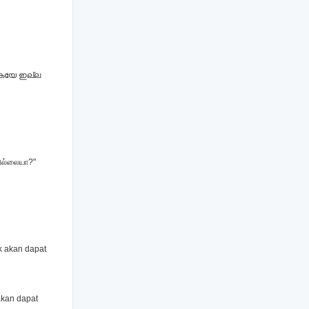
്കുകയേ ഇല്ല
வில்லையா?"
k akan dapat
akan dapat