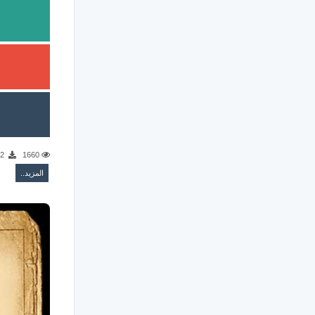
12
1660
المزيد..