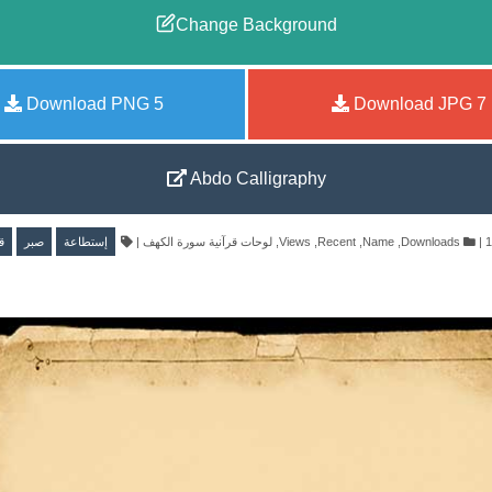
Change Background
Download PNG
5
Download JPG
7
Abdo Calligraphy
ق
صبر
إستطاعة
|
لوحات قرآنية سورة الكهف
,
Views
,
Recent
,
Name
,
Downloads
|