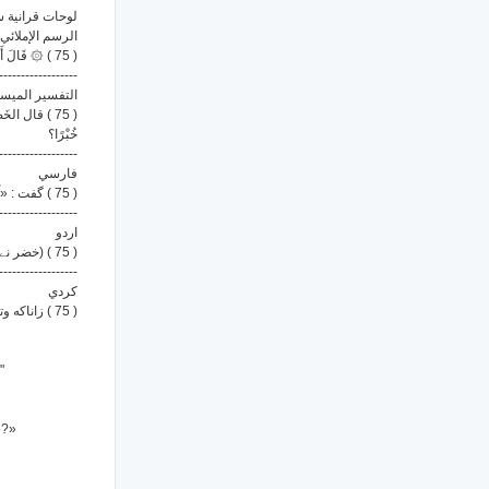
لوحات قرانية 
الرسم الإملائي
( 75 ) ۞ قَالَ أَلَمْ أَقُل لَّكَ إِنَّكَ لَن تَسْتَطِيعَ مَعِيَ صَبْرًا
------------------
التفسير الميس
قال الخَضِر
خُبْرًا؟
------------------
فارسي
( 75 ) گفت : «آیا به تو نگفتم که هرگز نمی توانی با من صبر کنی؟!»
------------------
اردو
( 75 ) (خضر نے) کہا کیا میں نے نہیں کہا تھا کہ تم سے میرے ساتھ صبر نہیں کرسکو گے
------------------
كردي
( 75 ) زاناکه وتی: پێم نه‌وتیت که به‌ڕاستی تۆ هه‌رگیز ناتوانیت له‌گه‌ڵ مندا ئارام بگریت و دان به‌خۆتدا بگریت
"
e?»