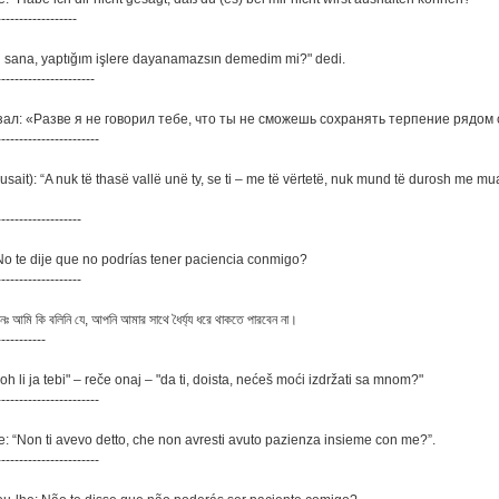
------------------
en sana, yaptığım işlere dayanamazsın demedim mi?" dedi.
----------------------
казал: «Разве я не говорил тебе, что ты не сможешь сохранять терпение рядом
-----------------------
(Musait): “A nuk të thasë vallë unë ty, se ti – me të vërtetë, nuk mund të durosh me mu
-------------------
¿No te dije que no podrías tener paciencia conmigo?
-------------------
নঃ আমি কি বলিনি যে, আপনি আমার সাথে ধৈর্য্য ধরে থাকতে পারবেন না।
-----------
koh li ja tebi" – reče onaj – "da ti, doista, nećeš moći izdržati sa mnom?"
-----------------------
e: “Non ti avevo detto, che non avresti avuto pazienza insieme con me?”.
-----------------------