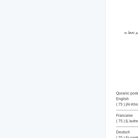
( 75 ) به
Quranic poste
English
( 75 ) [Al-Kh
-----------------
Francaise
( 75 ) [L'aut
-----------------
Deutsch
( 75 ) Er sag