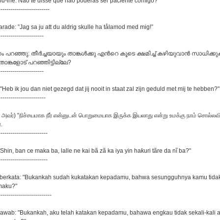
cou-lhe: Não te disse que não poderás ser paciente comigo?
--------------------------
arade: ”Jag sa ju att du aldrig skulle ha tålamod med mig!”
-----------------------
ഹം പറഞ്ഞു: തീര്‍ച്ചയായും താങ്കള്‍ക്കു എന്‍റെ കൂടെ ക്ഷമിച്ച് കഴിയുവാന്‍ സാധിക
താങ്കളോട് പറഞ്ഞിട്ടില്ലേ?
-----------------------
i: "Heb ik jou dan niet gezegd dat jij nooit in staat zal zijn geduld met mij te hebben?"
------------------------
ு அவர்) "நிச்சயமாக நீர் என்னுடன் பொறுமையாக இருக்க இயலாது என்று உமக்கு நாம் சொல்ல
.
-------------------------
 "Shin, ban ce maka ba, lalle ne kai bã zã ka iya yin haƙuri tãre da nĩ ba?"
-------------------------
hr berkata: "Bukankah sudah kukatakan kepadamu, bahwa sesungguhnya kamu tida
maku?"
---------------------------
njawab: "Bukankah, aku telah katakan kepadamu, bahawa engkau tidak sekali-kali 