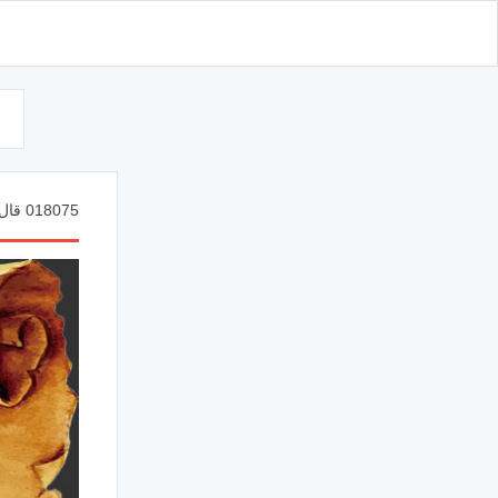
d
018075 قال ألم أقل لك إنك لن تستطيع معي صبرا