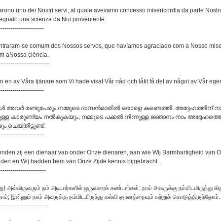
rarono uno dei Nostri servi, al quale avevamo concesso misericordia da parte Nostr
gnato una scienza da Noi proveniente.
-----------------------
ontraram-se comum dos Nossos servos, que havíamos agraciado com a Nosso mise
m aNossa ciência.
--------------------------
nn en av Våra tjänare som Vi hade visat Vår nåd och låtit få del av något av Vår eg
-----------------------
ോള്‍ അവര്‍ രണ്ടുപേരും നമ്മുടെ ദാസന്‍മാരില്‍ ഒരാളെ കണ്ടെത്തി. അദ്ദേഹത്തിന് ന
്നുള്ള കാരുണ്യം നല്‍കുകയും, നമ്മുടെ പക്കല്‍ നിന്നുള്ള ജ്ഞാനം നാം അദ്ദേഹത്ത
ം ചെയ്തിട്ടുണ്ട്‌.
-----------------------
vonden zij een dienaar van onder Onze dienaren, aan wie Wij Barmhartigheid van O
en en Wij hadden hem van Onze Zijde kennis bijgebracht.
------------------------
று) அவ்விருவரும் நம் அடியார்களில் ஒருவரைக் கண்டார்கள்; நாம் அவருக்கு நம்மிடமிருந்து க
ாம்; இன்னும் நாம் அவருக்கு நம்மிடமிருந்து கல்வி ஞானத்தையும் கற்றுக் கொடுத்திருந்தோம்.
-------------------------