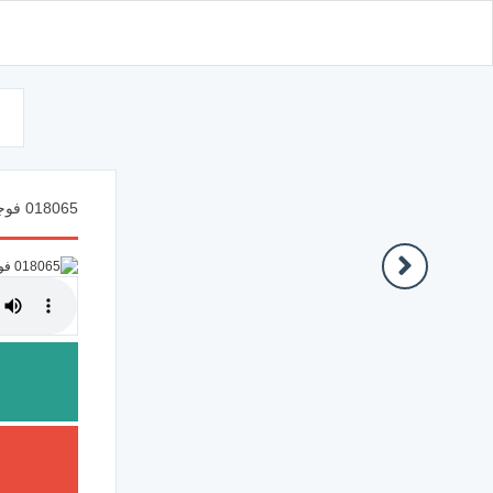
d
018065 فوجدا عبدا من عبادنا آتيناه رحمة من عندنا