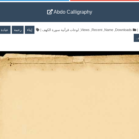
Abdo Calligraphy
عبادة
رحمة
إيتاء
|
لوحات قرآنية سورة الكهف
,
Views
,
Recent
,
Name
,
Downloads
|
يد