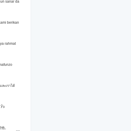
Mun sanar da
Kami berikan
nya rahmat
 mafunzo
และเราได้
 Ўз
授他。