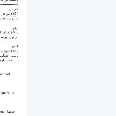
------------------
فارسي
پس (در آنجا
او آموخته بودیم
------------------
أردو
وہاں) انہ)
دی تھی اور اپن
------------------
كردي
له‌وێ به به‌
تایبه‌تی خۆمانم
پێت به‌خشراوه 
and had
 à qui Nous
ommen lassen