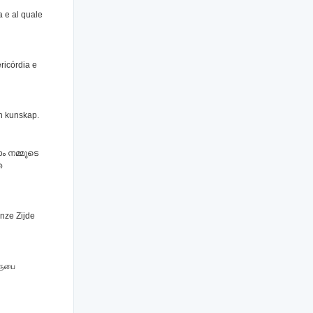
a e al quale
ricórdia e
en kunskap.
ാം നമ്മുടെ
െ
nze Zijde
ிருபை