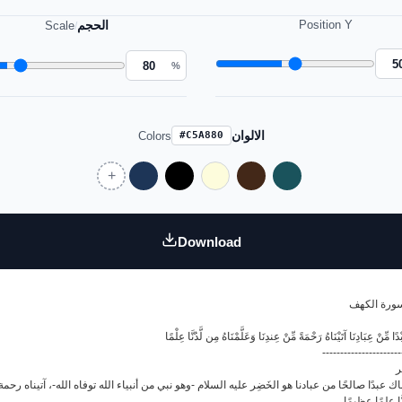
الحجم
Position Y
Scale
/
%
الالوان
Colors
#C5A880
Download
سورة الكهف
----------------------
ر
عبدًا صالحًا من عبادنا هو الخَضِر عليه السلام -وهو نبي من أنبياء الله توفاه الله-، آتيناه رحمة من ع
َّا علمًا عظيمًا