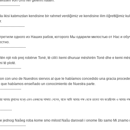
Wissen von Uns her gelehrt hatten.
------------------
da ikisi katımızdan kendisine bir rahmet verdiğimiz ve kendisine ilim öğrettiğimiz ku
r.
----------------------
встретили одного из Наших рабов, которого Мы одарили милостью от Нас и обуч
естно.
-----------------------
etën një rob prej robërve Tonë, të cilit i kemi dhuruar mëshirën Tonë dhe e kemi m
i të plotë.
-------------------
ieron con uno de Nuestros siervos al que le habíamos concedido una gracia proced
l que habíamos enseñado un conocimiento de Nuestra parte.
-------------------
রা আমার বান্দাদের মধ্যে এমন একজনের সাক্ষাত পেলেন, যাকে আমি আমার পক্ষ থেকে রহমত দান করেছিলাম ও আমার পক্
-----------
oše jednog Našeg roba kome smo milost Našu darovali i onome što samo Mi znamo n
-----------------------