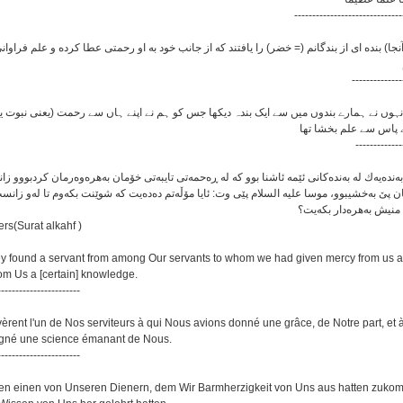
------------------------------
) بنده ای از بندگانم (= خضر) را یافتند که از جانب خود به او رحمتی عطا کرده و علم فراوانی از نزد
--------------
وں نے ہمارے بندوں میں سے ایک بندہ دیکھا جس کو ہم نے اپنے ہاں سے رحمت (یعنی نبوت یا نعمت 
ے پاس سے علم بخشا تھا
-------------
نده‌یه‌ك له به‌نده‌کانی ئێمه ئاشنا بوو که له ڕه‌حمه‌تی تایبه‌تی خۆمان به‌هره‌وه‌رمان کردبووو زانست و
ان پێ به‌خشیبوو، موسا علیه السلام پێی وت: ئایا مۆڵه‌تم ده‌ده‌یت که شوێنت بکه‌وم تا له‌و زانست
منیش به‌هره‌دار بکه‌یت؟
rs(Surat alkahf )
hey found a servant from among Our servants to whom we had given mercy from us 
rom Us a [certain] knowledge.
-----------------------
ouvèrent l'un de Nos serviteurs à qui Nous avions donné une grâce, de Notre part, et
igné une science émanant de Nous.
-----------------------
rafen einen von Unseren Dienern, dem Wir Barmherzigkeit von Uns aus hatten zuk