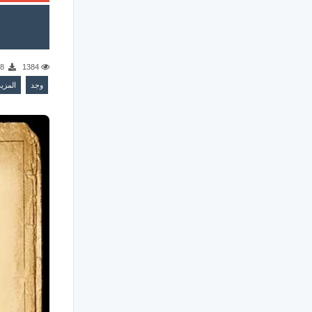
8
1384
وجد
المز..