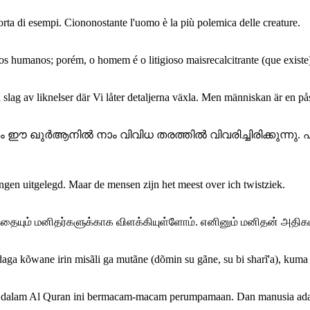
orta di esempi. Ciononostante l'uomo è la più polemica delle creature.
 os humanos; porém, o homem é o litigioso maisrecalcitrante (que existe
lag av liknelser där Vi låter detaljerna växla. Men människan är en påstri
ും ഈ ഖുര്‍ആനില്‍ നാം വിവിധ തരത്തില്‍ വിവരിച്ചിരിക്കുന്ന
ngen uitgelegd. Maar de mensen zijn het meest over ich twistziek.
ணத்தையும் மனிதர்களுக்காக விளக்கியுள்ளோம். எனினும் மனிதன் அதி
 daga kõwane irin misãli ga mutãne (dõmin su gãne, su bi sharĩ'a), kum
ia dalam Al Quran ini bermacam-macam perumpamaan. Dan manusia ad