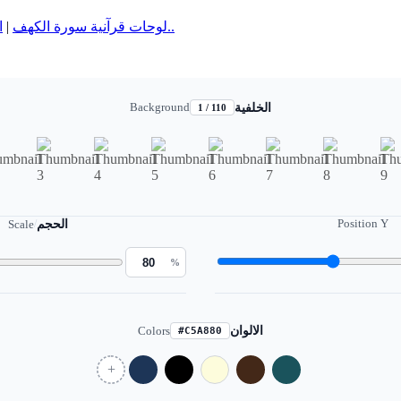
ا
|
لوحات قرآنية سورة الكهف
المزيد..
Background
الخلفية
1 / 110
Position Y
Scale
/
الحجم
%
Colors
الالوان
#C5A880