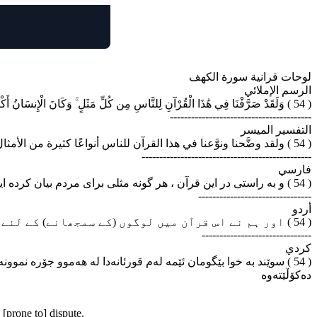
لوحات قرانية سورة الكهف
الرسم الإملائي
( 54 ) وَلَقَدْ صَرَّفْنَا فِي هَٰذَا الْقُرْآنِ لِلنَّاسِ مِن كُلِّ مَثَلٍ ۚ وَكَانَ الْإِنسَانُ أَكْثَرَ شَيْءٍ جَدَلًا
----------------------------------------
التفسير الميسر
( 54 ) ولقد وضَّحنا ونوَّعنا في هذا القرآن للناس أنواعًا كثيرة من الأمثال؛ ليتعظوا بها ويؤمنوا. وكان الإنسان أكثر المخلوقات خصومة وجدلا
------------------------------------------------
فارسي
( 54 ) و به راستی در این قرآن ، هر گونه مثلی برای مردم بیان کرده ایم ، ولی انسان بیش از هر چیز به مجادله می پردازد
--------------------------------
أردو
( 54 ) اور ہم نے اس قرآن میں لوگوں (کے سمجھانے) کے لئے طرح طرح کی مثالیں بیان فرمائی ہیں۔ لیکن انسان سب چیزوں سے بڑھ کر جھگڑالو ہے
-------------------------------
كردي
سوێند به خوا بێگومان ئێمه له‌م قورئانه‌دا له هه‌موو جۆره نموونه‌یه‌
ده‌کۆڵێته‌وه‌
 [prone to] dispute.