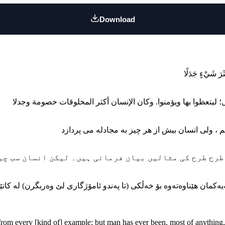
Download
کمان هێناوه‌ته‌وه بۆ خه‌ڵکی (تا په‌ندو ئامۆژگاری لێ وه‌ربگرن) له کاتێکد
 from every [kind of] example; but man has ever been, most of anything,