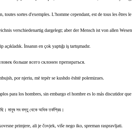
, toutes sortes d'exemples. L'homme cependant, est de tous les êtres le
chnis verschiedenartig dargelegt; aber der Mensch ist von allen Wesen 
p açıkladık. İnsanın en çok yaptığı iş tartışmadır.
еловек больше всего склонен препираться.
embujsh, por njeriu, më tepër se kushdo është polemizues.
mplos para los hombres, sin embargo el hombre es lo más discutidor que 
য়েছি। মানুষ সব বস্তু থেকে অধিক তর্কপ্রিয়।
rsne primjere, ali je čovjek, više nego iko, spreman raspravljati.