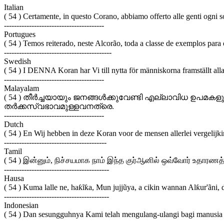
Italian
( 54 ) Certamente, in questo Corano, abbiamo offerto alle genti ogni s
----------------------------------------
Portugues
( 54 ) Temos reiterado, neste Alcorão, toda a classe de exemplos para
-------------------------------------------
Swedish
( 54 ) I DENNA Koran har Vi till nytta för människorna framställt alla s
----------------------------------------
Malayalam
( 54 ) തീര്‍ച്ചയായും ജനങ്ങള്‍ക്കുവേണ്ടി എല്ലാവിധ ഉപമകള
തര്‍ക്കസ്വഭാവമുള്ളവനത്രെ.
----------------------------------------
Dutch
( 54 ) En Wij hebben in deze Koran voor de mensen allerlei vergelijki
-----------------------------------------
Tamil
( 54 ) இன்னும், நிச்சயமாக நாம் இந்த குர்ஆனில் ஒவ்வோர் உதார
------------------------------------------
Hausa
( 54 ) Kuma lalle ne, haƙĩƙa, Mun jujjũya, a cikin wannan Alƙur'ãni,
------------------------------------------
Indonesian
( 54 ) Dan sesungguhnya Kami telah mengulang-ulangi bagi manus
--------------------------------------------