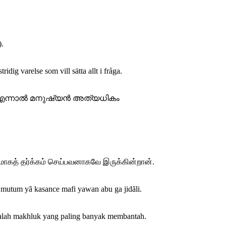
).
dig varelse som vill sätta allt i fråga.
ു. എന്നാല്‍ മനുഷ്യന്‍ അത്യധികം
கமாகத் தர்க்கம் செய்பவனாகவே இருக்கின்றான்.
a mutum yã kasance mafi yawan abu ga jidãli.
alah makhluk yang paling banyak membantah.