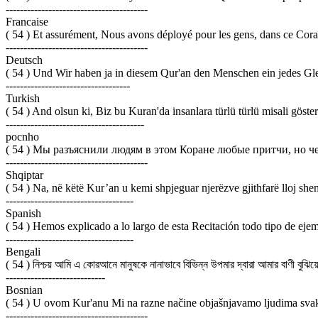
----------------------------------------
Francaise
( 54 ) Et assurément, Nous avons déployé pour les gens, dans ce Coran
----------------------------------------
Deutsch
( 54 ) Und Wir haben ja in diesem Qur'an den Menschen ein jedes Glei
-----------------------------------
Turkish
( 54 ) And olsun ki, Biz bu Kuran'da insanlara türlü türlü misali gösteri
---------------------------------------
pocnho
( 54 ) Мы разъяснили людям в этом Коране любые притчи, но ч
----------------------------------------
Shqiptar
( 54 ) Na, në këtë Kur’an u kemi shpjeguar njerëzve gjithfarë lloj sh
------------------------------------
Spanish
( 54 ) Hemos explicado a lo largo de esta Recitación todo tipo de eje
------------------------------------
Bengali
( 54 ) নিশ্চয় আমি এ কোরআনে মানুষকে নানাভাবে বিভিন্ন উপমার দ্বারা আমার বাণী বুঝি
----------------------------
Bosnian
( 54 ) U ovom Kur'anu Mi na razne načine objašnjavamo ljudima svakov
----------------------------------------