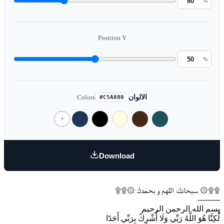
%
Position Y
%
Colors
الالوان
#C5A880
Download
۩۩۞ سبحانك اللهم و بحمدك ۞۩۩
---------
بسم الله الرحمن الرحيم
لَّٰكِنَّا هُوَ اللَّهُ رَبِّي وَلَا أُشْرِكُ بِرَبِّي أَحَدًا