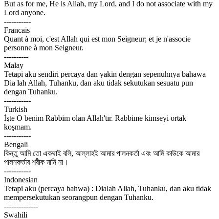
But as for me, He is Allah, my Lord, and I do not associate with my
Lord anyone.
-----------
Francais
Quant à moi, c'est Allah qui est mon Seigneur; et je n'associe
personne à mon Seigneur.
----------
Malay
Tetapi aku sendiri percaya dan yakin dengan sepenuhnya bahawa
Dia lah Allah, Tuhanku, dan aku tidak sekutukan sesuatu pun
dengan Tuhanku.
-----------
Turkish
İşte O benim Rabbim olan Allah'tır. Rabbime kimseyi ortak
koşmam.
-----------
Bengali
কিন্তু আমি তো একথাই বলি, আল্লাহই আমার পালনকর্তা এবং আমি কাউকে আমার
পালনকর্তার শরীক মানি না।
-----------
Indonesian
Tetapi aku (percaya bahwa) : Dialah Allah, Tuhanku, dan aku tidak
mempersekutukan seorangpun dengan Tuhanku.
--------------
Swahili