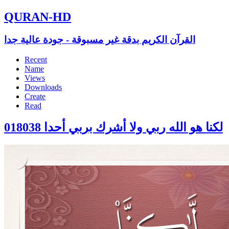
QURAN-HD
القرآن الكريم بدقة غير مسبوقة - جودة عالية جدا
Recent
Name
Views
Downloads
Create
Read
018038 لكنا هو الله ربي ولا أشرك بربي أحدا