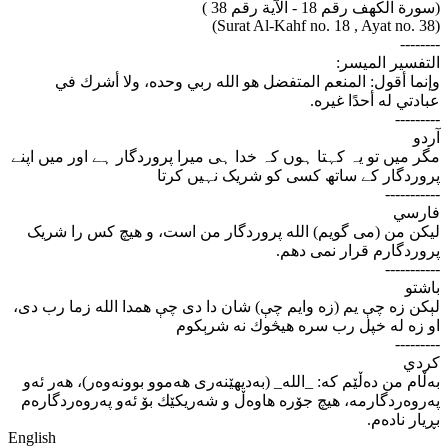
(سورة الكهف رقم 18 - الآية رقم 38 )
(Surat Al-Kahf no. 18 , Ayat no. 38)
--------
التفسير الميسر:
وإنما أقول: المنعم المتفضل هو الله ربي وحده، ولا أشرك في
عبادتي له أحدًا غيره.
---------
آردو
مگر میں تو یہ کہتا ہوں کہ خدا ہی میرا پروردگار ہے اور میں اپنے
پروردگار کے ساتھ کسی کو شریک نہیں کرتا
-----------
فارسي
لیکن من (می گویم) الله پروردگار من است، و هیچ کس را شریک
پروردگارم قرار نمی دهم.
-----------
باشتو
لېكن زه چې یم (زه وایم چې) شان دا دى چې همدا الله زما رب دى،
او زه له خپل رب سره هیڅوك نه شرېكوم
---------
كردي
به‌ڵام من ده‌ڵێم که‌: _الله‌_ (به‌دیهێنه‌ری هه‌موو بوونه‌وه‌ر)، هه‌ر ئه‌و
په‌روه‌ردگارمه‌، هیچ جۆره هاوه‌ڵ و شه‌ریکێك بۆ ئه‌و په‌روه‌ردگاره‌م
بڕیار ناده‌م.
English