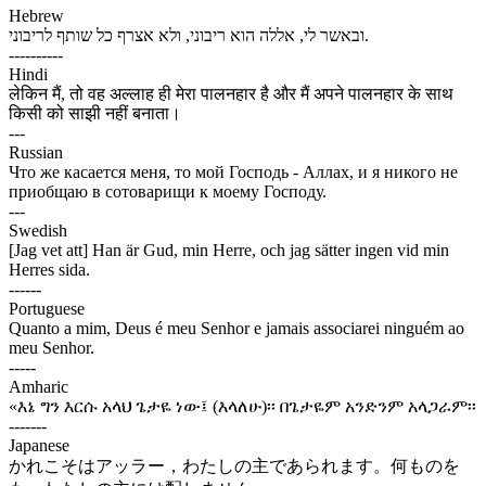
Hebrew
ובאשר לי, אללה הוא ריבוני, ולא אצרף כל שותף לריבוני.
----------
Hindi
लेकिन मैं, तो वह अल्लाह ही मेरा पालनहार है और मैं अपने पालनहार के साथ
किसी को साझी नहीं बनाता।
---
Russian
Что же касается меня, то мой Господь - Аллах, и я никого не
приобщаю в сотоварищи к моему Господу.
---
Swedish
[Jag vet att] Han är Gud, min Herre, och jag sätter ingen vid min
Herres sida.
------
Portuguese
Quanto a mim, Deus é meu Senhor e jamais associarei ninguém ao
meu Senhor.
-----
Amharic
«እኔ ግን እርሱ አላህ ጌታዬ ነው፤ (እላለሁ)፡፡ በጌታዬም አንድንም አላጋራም፡፡
-------
Japanese
かれこそはアッラー，わたしの主であられます。何ものを