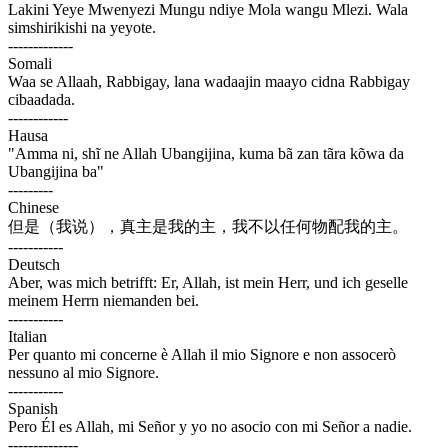
Lakini Yeye Mwenyezi Mungu ndiye Mola wangu Mlezi. Wala
simshirikishi na yeyote.
-------------
Somali
Waa se Allaah, Rabbigay, lana wadaajin maayo cidna Rabbigay
cibaadada.
------------
Hausa
"Amma ni, shĩ ne Allah Ubangijina, kuma bã zan tãra kõwa da
Ubangijina ba"
---------
Chinese
但是（我说），真主是我的主，我不以任何物配我的主。
-----------
Deutsch
Aber, was mich betrifft: Er, Allah, ist mein Herr, und ich geselle
meinem Herrn niemanden bei.
-----------
Italian
Per quanto mi concerne è Allah il mio Signore e non assocerò
nessuno al mio Signore.
-----------
Spanish
Pero Él es Allah, mi Señor y yo no asocio con mi Señor a nadie.
--------------