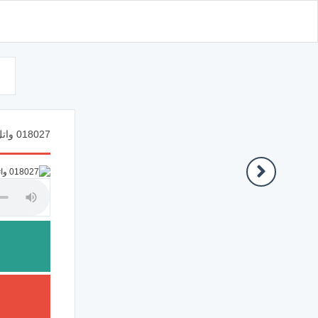
d
018027 واتل ما أوحي إليك من كتاب ربك لا مبدل لكلماته