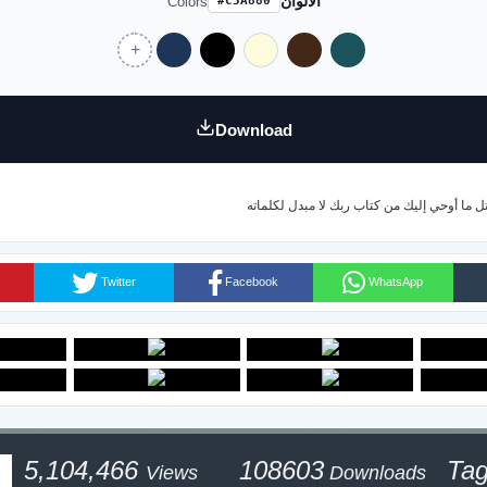
الالوان
Colors
#C5A880
Download
Twitter
Facebook
WhatsApp
5,104,466
108603
Ta
Views
Downloads