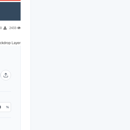
10
2433
%