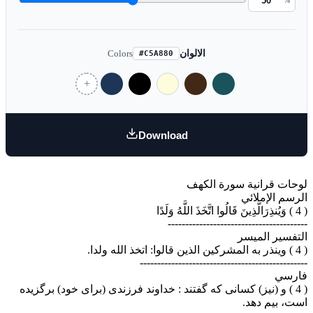
%
Colors
الالوان
#C5A880
Download
لوحات قرانية سورة الكهف
الرسم الإملائي
( 4 ) وَيُنذِرَالَّذِينَ قَالُوا اتَّخَذَ اللَّهُ وَلَدًا
----------------------------------------
التفسير الميسر
( 4 ) وينذر به المشركين الذين قالوا: اتخذ الله ولدا.
------------------------------------------------
فارسي
( 4 ) و (نیز) کسانی که گفتند : خداوند فرزندی (برای خود) برگزیده
است، بیم دهد.