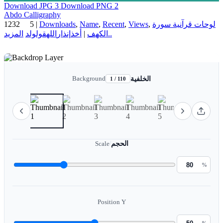
Download JPG
3
Download PNG
2
Abdo Calligraphy
1232
5
|
Downloads
,
Name
,
Recent
,
Views
,
لوحات قرآنية سورة
ولد
قول
الله
إنذار
أخذ
|
الكهف
المزيد..
Background
الخلفية
1 / 110
Scale
/
الحجم
%
Position Y