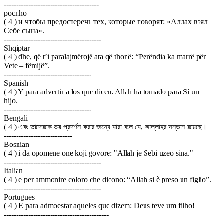
---------------------------------------
pocnho
( 4 ) и чтобы предостеречь тех, которые говорят: «Аллах взял
Себе сына».
----------------------------------------
Shqiptar
( 4 ) dhe, që t’i paralajmërojë ata që thonë: “Perëndia ka marrë për
Vete – fëmijë”.
------------------------------------
Spanish
( 4 ) Y para advertir a los que dicen: Allah ha tomado para Sí un
hijo.
------------------------------------
Bengali
( 4 ) এবং তাদেরকে ভয় প্রদর্শন করার জন্যে যারা বলে যে, আল্লাহর সন্তান রয়েছে।
----------------------------
Bosnian
( 4 ) i da opomene one koji govore: "Allah je Sebi uzeo sina."
----------------------------------------
Italian
( 4 ) e per ammonire coloro che dicono: “Allah si è preso un figlio”.
----------------------------------------
Portugues
( 4 ) E para admoestar aqueles que dizem: Deus teve um filho!
-------------------------------------------