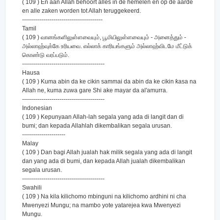
( 109 ) En aan Allah behoort alles in de hemelen en op de aarde
en alle zaken worden tot Allah teruggekeerd.
-----------------------------------------
Tamil
( 109 ) வானங்களிலுள்ளவையும், பூமியிலுள்ளவையும் - அனைத்தும் -
அல்லாஹ்வுக்கே உரியவை. எல்லாக் காரியங்களும் அல்லாஹ்விடமே மீட்டுக்
கொண்டு வரப்படும்.
------------------------------------------
Hausa
( 109 ) Kuma abin da ke cikin sammai da abin da ke cikin ƙasa na
Allah ne, kuma zuwa gare Shi ake mayar da al'amurra.
------------------------------------------
Indonesian
( 109 ) Kepunyaan Allah-lah segala yang ada di langit dan di
bumi; dan kepada Allahlah dikembalikan segala urusan.
----------------------
Malay
( 109 ) Dan bagi Allah jualah hak milik segala yang ada di langit
dan yang ada di bumi, dan kepada Allah jualah dikembalikan
segala urusan.
------------------------------------------
Swahili
( 109 ) Na kila kilichomo mbinguni na kilichomo ardhini ni cha
Mwenyezi Mungu; na mambo yote yatarejea kwa Mwenyezi
Mungu.