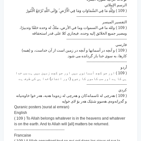
الرسم الإملائي
( 109 ) وَلِلَّهِ مَا فِي السَّمَاوَاتِ وَمَا فِي الْأَرْضِ ۚ وَإِلَى اللَّهِ تُرْجَعُ الْأُمُورُ
----------------------------------------
التفسير الميسر
( 109 ) ولله ما في السموات وما في الأرض، ملكٌ له وحده خلقًا وتدبيرًا،
ومصير جميع الخلائق إليه وحده، فيجازي كلا على قدر استحقاقه
------------------------------------------------
فارسي
( 109 ) و آنچه در آسمانها و آنچه در زمین است از آن خداست، و (همه)
کارها، به سوی خدا باز گردانده می شود.
--------------------------------
أردو
( 109 ) اور جو کچھ آسمانوں میں اور جو کچھ زمین میں ہے سب خدا
ہی کا ہے اور سب کاموں کا رجوع (اور انجام) خدا ہی کی طرف ہے
--------------------------------
كردي
( 109 ) هه‌رچی له ئاسمانه‌کان و هه‌رچی له زه‌ویدا هه‌یه‌، هه‌ر خوا خاوه‌نیانه
و گه‌ڕانه‌وه‌ی هه‌موو شتێک هه‌ر بۆ لای خوایه‌
Quranic posters )surat al emran)
English
( 109 ) To Allah belongs whatever is in the heavens and whatever
is on the earth. And to Allah will [all] matters be returned.
----------------------------------------
Francaise