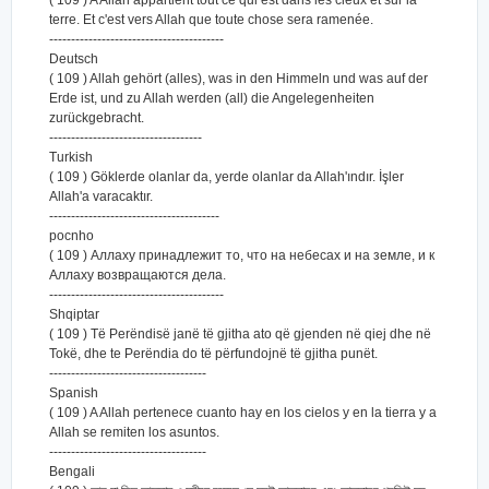
( 109 ) A Allah appartient tout ce qui est dans les cieux et sur la
terre. Et c'est vers Allah que toute chose sera ramenée.
----------------------------------------
Deutsch
( 109 ) Allah gehört (alles), was in den Himmeln und was auf der
Erde ist, und zu Allah werden (all) die Angelegenheiten
zurückgebracht.
-----------------------------------
Turkish
( 109 ) Göklerde olanlar da, yerde olanlar da Allah'ındır. İşler
Allah'a varacaktır.
---------------------------------------
pocnho
( 109 ) Аллаху принадлежит то, что на небесах и на земле, и к
Аллаху возвращаются дела.
----------------------------------------
Shqiptar
( 109 ) Të Perëndisë janë të gjitha ato që gjenden në qiej dhe në
Tokë, dhe te Perëndia do të përfundojnë të gjitha punët.
------------------------------------
Spanish
( 109 ) A Allah pertenece cuanto hay en los cielos y en la tierra y a
Allah se remiten los asuntos.
------------------------------------
Bengali