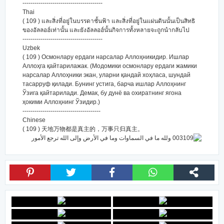
----------------------------------------
Thai
( 109 ) และสิ่งที่อยู่ในบรรดาชั้นฟ้า และสิ่งที่อยู่ในแผ่นดินนั้นเป็นสิทธิ
ของอัลลอฮ์เท่านั้น และยังอัลลอฮ์นั้นกิจการทั้งหลายจะถูกนำกลับไป
----------------------------------------
Uzbek
( 109 ) Осмонлару ердаги нарсалар Аллоҳникидир. Ишлар
Аллоҳга қайтарилажак. (Модомики осмонлару ердаги жамики
нарсалар Аллоҳники экан, уларни қандай хоҳласа, шундай
тасарруф қилади. Бунинг устига, барча ишлар Аллоҳнинг
Ўзига қайтарилади. Демак, бу дунё ва охиратнинг ягона
ҳокими Аллоҳнинг Ўзидир.)
---------------------------------------
Chinese
( 109 ) 天地万物都是真主的，万事只归真主。