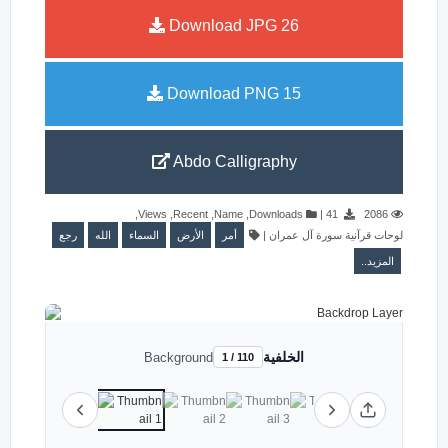
Download JPG
26
Download PNG
15
Abdo Calligraphy
,
Views
,
Recent
,
Name
,
Downloads
|
41
2086
رجع
الله
السماء
الأرض
أمر
|
لوحات قرآنية سورة آل عمران
المزيد..
الخلفية
Background
1 / 110