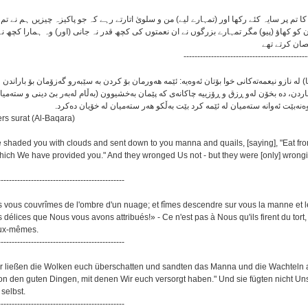
 تم پر سایہ کئے رکھا اور (تمہارے لیے) من و سلویٰ اتارتے رہے کہ جو پاکیزہ چیزیں ہم نے تم کو عطا
 کو کھاؤ (پیو) مگر تمہارے بزرگوں نے ان نعمتوں کی کچھ قدر نہ جانی (اور) وہ ہمارا کچھ نہ
قصان کرتے تھے
---------------------------------------------
ه نازو نیعمه‌ته‌كانی خوا بۆتان ئه‌وه‌یه‌: ئێمه هه‌ورمان بۆ كردن به سێبه‌رو گه‌زۆمان بۆ باراندن و په‌له‌و
ناردن، ده بخۆن له‌و ڕزق و ڕۆزییه چاكانه‌ی كه پێمان به‌خشیوون (به‌ڵام له‌به‌ر بێ دینی و سته‌میا
ه‌نه‌بێت ئه‌وانه سته‌میان له ئێمه كرد بێت به‌ڵكو هه‌ر سته‌میان له خۆیان ده‌كرد
rs surat (Al-Baqara)
e shaded you with clouds and sent down to you manna and quails, [saying], "Eat fr
which We have provided you." And they wronged Us not - but they were [only] wrong
----------------------------------------------
s vous couvrîmes de l'ombre d'un nuage; et fîmes descendre sur vous la manne et les
élices que Nous vous avons attribués!» - Ce n'est pas à Nous qu'ils firent du tort, 
 eux-mêmes.
----------------------------------------------
ir ließen die Wolken euch überschatten und sandten das Manna und die Wachteln 
von den guten Dingen, mit denen Wir euch versorgt haben." Und sie fügten nicht Un
selbst.
----------------------------------------------