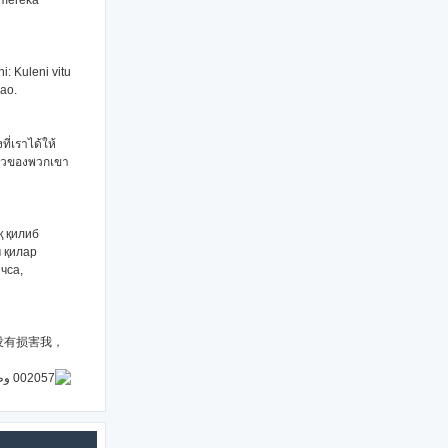
 mereka
: Kuleni vitu
zao.
ี่เราได้ให้
่ตัวของพวกเขา
қ қилиб
 қилар
чса,
没有损害我，