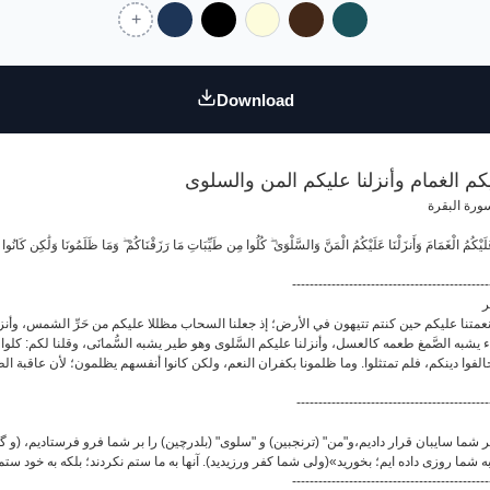
Download
كم الغمام وأنزلنا عليكم المن والسلوى
ورة البقرة
يْكُمُ الْغَمَامَ وَأَنزَلْنَا عَلَيْكُمُ الْمَنَّ وَالسَّلْوَىٰ ۖ كُلُوا مِن طَيِّبَاتِ مَا رَزَقْنَاكُمْ ۖ وَمَا ظَلَمُونَا وَلَٰكِن كَانُوا أَنفُس
---------------------------------------------
ر
تنا عليكم حين كنتم تتيهون في الأرض؛ إذ جعلنا السحاب مظللا عليكم من حَرِّ الشمس، وأنزلنا علي
 يشبه الصَّمغ طعمه كالعسل، وأنزلنا عليكم السَّلوى وهو طير يشبه السُّمانَى، وقلنا لكم: كلوا 
الفوا دينكم، فلم تمتثلوا. وما ظلمونا بكفران النعم، ولكن كانوا أنفسهم يظلمون؛ لأن عاقبة ال
--------------------------------------------
 شما سایبان قرار دادیم،و"من" (ترنجبین) و "سلوی" (بلدرچین) را بر شما فرو فرستادیم، (و گفتیم:)«
به شما روزی داده ایم؛ بخورید»(ولی شما کفر ورزیدید). آنها به ما ستم نکردند؛ بلکه به خود ست
---------------------------------------------