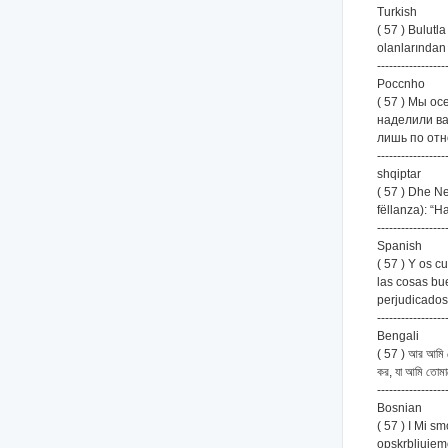
Turkish
( 57 ) Bulutla
olanlarından 
-----------------
Poccnho
( 57 ) Мы о
наделили ва
лишь по отн
-----------------
shqiptar
( 57 ) Dhe Ne
fëllanza): “H
-----------------
Spanish
( 57 ) Y os 
las cosas bu
perjudicados
-----------------
Bengali
( 57 ) আর আমি তোম
কর, যা আমি তোমাদ
-----------------
Bosnian
( 57 ) I Mi s
opskrbljujemo