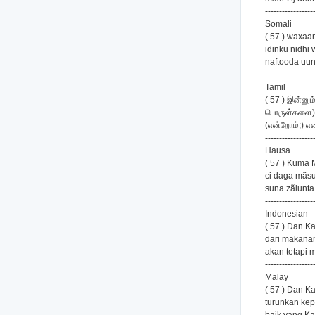
-----------------
Somali
( 57 ) waxaa
idinku nidhi
naftooda uun
-----------------
Tamil
( 57 ) இன்னும
பொருள்களை) உ
(என்றோம்;) என
-----------------
Hausa
( 57 ) Kuma 
ci daga mãs
suna zãlunta
-----------------
Indonesian
( 57 ) Dan 
dari makanan
akan tetapi 
-----------------
Malay
( 57 ) Dan K
turunkan kep