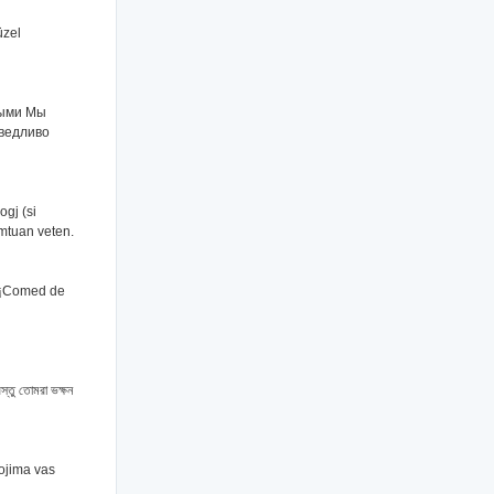
üzel
рыми Мы
аведливо
ogj (si
ëmtuan veten.
: ¡Comed de
স্তু তোমরা ভক্ষন
kojima vas