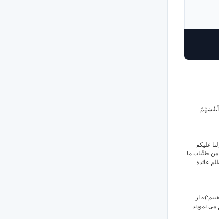
( 57 ) َهُمْ
( 57 ) كم
من طيِّبات ما
ظلم عائدة
( 57 )  از
م می نمودند