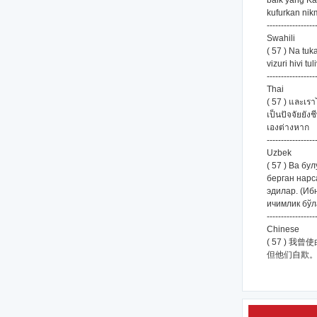
baik yang K
kufurkan nik
-----------------
Swahili
( 57 ) Na tu
vizuri hivi 
-----------------
Thai
( 57 ) และเรา
เป็นปัจจัยยั
เองต่างหาก
-----------------
Uzbek
( 57 ) Ва б
берган нарс
эдилар. (Иб
ичимлик бўл
-----------------
Chinese
( 57 )
但他们自欺