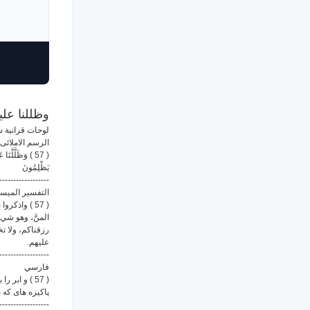
وظللنا علي
لوحات قرانية س
الرسم الاملائى
وَظَلَّلْنَا عَلَ
يَظْلِمُونَ
------------------
التفسير الميس
واذكروا نعم
المنَّ، وهو شيء
رزقناكم، ولا تخ
عليهم.
------------------
فارسي
و ابر را بر
پاکیزه های که .
------------------