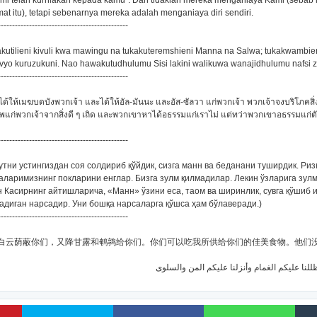
ami telah kurniakan kepada kamu". Dan tidaklah mereka menganiaya Kami (sebab
mat itu), tetapi sebenarnya mereka adalah menganiaya diri sendiri.
----------------------------------------------
kakutilieni kivuli kwa mawingu na tukakuteremshieni Manna na Salwa; tukakwambieni
tulivyo kuruzukuni. Nao hawakutudhulumu Sisi lakini walikuwa wanajidhulumu nafsi 
----------------------------------------------
ได้ให้เมฆบดบังพวกเจ้า และได้ให้อัล-มันนะ และอัส-ซัลวา แก่พวกเจ้า พวกเจ้าจงบริโภคสิ่งท
งชีพแก่พวกเจ้าจากสิ่งดี ๆ เถิด และพวกเขาหาได้อธรรมแก่เราไม่ แต่ทว่าพวกเขาอธรรมแก
----------------------------------------------
улутни устингиздан соя солдириб қўйдик, сизга манн ва беданани туширдик. Риз
аларимизнинг покларини енглар. Бизга зулм қилмадилар. Лекин ўзларига зулм
н Касирнинг айтишларича, «Манн» ўзини еса, таом ва ширинлик, сувга қўшиб и
адиган нарсадир. Уни бошқа нарсаларга қўшса ҳам бўлаверади.)
----------------------------------------------
 我曾使白云荫蔽你们，又降甘露和鹌鹑给你们。你们可以吃我所供给你们的佳美食物。他们
。