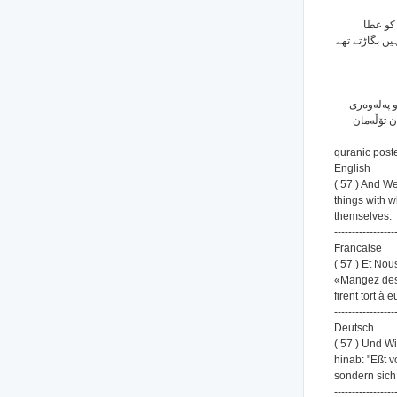
( 57 ) 
یں بگاڑتے تھے
( 57 ) (ه‌ری
ن تۆڵه‌مان
quranic poste
English
( 57 ) And W
things with 
themselves.
-----------------
Francaise
( 57 ) Et Nou
«Mangez des d
firent tort à
-----------------
Deutsch
( 57 ) Und W
hinab: "Eßt 
sondern sich 
-----------------