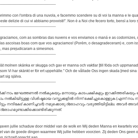
----------------------------------------------
coprimmo con l'ombra di una nuvola, e facemmo scendere su di voi la manna e le qua
ste delizie di cui vi abbiamo provvisti!”. Non è a Noi che fecero torto, bensì a loro s
----------------------------------------------
 agraciamos, com as sombras das nuvens e vos enviamos o maná e as codornizes, 
as ascoisas boas com que vos agraciamos! (Porém, o desagradeceram) e, com is
, mas prejudicaram a simesmos.
----------------------------------------------
 lät molnen skänka er skugga och gav er manna och vaktlar [till föda och uppmanade
som Vi har skänkt er för ert uppehälle." Och de vållade Oss ingen skada [med sina 
t sig själva.
----------------------------------------------
ങള്‍ക്ക് നാം മേഘത്തണല്‍ നല്‍കുകയും മന്നായും കാടപക്ഷികളും ഇറക്കിത്തരികയും
നാം നല്‍കിയിട്ടുള്ള വിശിഷ്ടമായ വസ്തുക്കളില്‍ നിന്ന് ഭക്ഷിച്ചുകൊള്ളുക (എന്ന് നാം നിര
ട്ടും നന്ദികേട് കാണിച്ചവര്‍) നമുക്കൊരു ദ്രോഹവും വരുത്തിയിട്ടില്ല. അവര്‍ അവര്‍ക
രോഹമുണ്ടാക്കിക്കൊണ്ടിരിക്കുന്നത്‌.
-----------------------------------------------
j gaven jullie schaduw door middel van de wolk en Wij deden Manna en kwartels voor
et van de goede dingen waarmee Wij jullie hebben voorzien. Zij deden Ons geen o
n zichzelf onrecht aan.