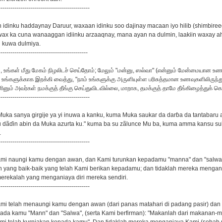
----------------------------------------------
n idinku haddaynay Daruur, waxaan idinku soo dajinay macaan iyo hilib (shimbir
 wax ka cuna wanaaggan idiinku arzaaqnay, mana ayan na dulmin, laakiin waxay 
 kuwa dulmiya.
---------------------------------------------
், உங்கள் மீது மேகம் நிழலிடச் செய்தோம்; மேலும் "மன்னு, ஸல்வா" (என்னும் மேன்மையான உண
ங்களுக்காக இறக்கி வைத்து, "நாம் உங்களுக்கு அருளியுள்ள பரிசுத்தமான உணவுகளிலிருந்து ப
ினும் அவர்கள் நமக்குத் தீங்கு செய்துவிடவில்லை, மாறாக, தமக்குத் தாமே தீங்கிழைத்துக் க
----------------------------------------------
Muka sanya girgije ya yi inuwa a kanku, kuma Muka saukar da darɓa da tantabaru 
u dãɗin abin da Muka azurta ku." kuma ba su zãlunce Mu ba, kuma amma kansu s
.
----------------------------------------------
Kami naungi kamu dengan awan, dan Kami turunkan kepadamu "manna" dan "salwa
 yang baik-baik yang telah Kami berikan kepadamu; dan tidaklah mereka mengan
merekalah yang menganiaya diri mereka sendiri.
----------------------------------------------
ami telah menaungi kamu dengan awan (dari panas matahari di padang pasir) dan
ada kamu "Mann" dan "Salwa", (serta Kami berfirman): "Makanlah dari makanan