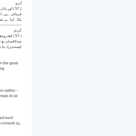
أردو
اور بادل کا
فرمائی ہیں، ان
بلکہ اپنا ہی ن
------------------
كردي
هه‌روه‌ها) ل
شه‌لاقه‌مان بۆ 
لێسه‌ندن)، جا و.
om the good
ing
 cailles: -
mais ils se
auf euch
s Unrecht zu,