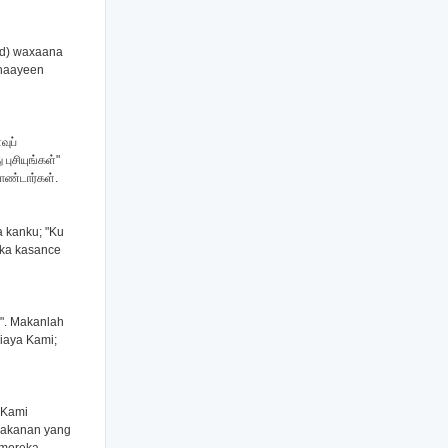
eed) waxaana
ahaayeen
வுப்
ுசியுங்கள்"
ொண்டார்கள்.
a kanku; "Ku
uka kasance
". Makanlah
iaya Kami;
 Kami
-makanan yang