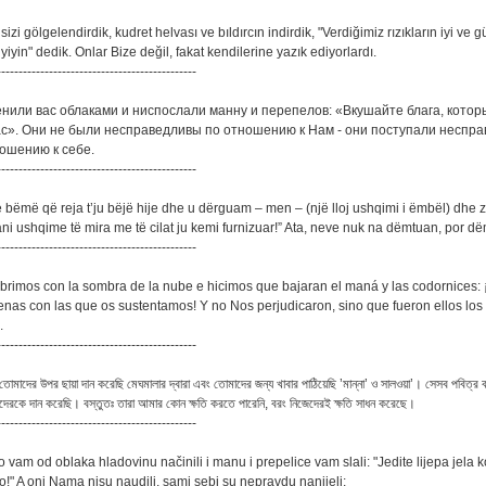
 sizi gölgelendirdik, kudret helvası ve bıldırcın indirdik, "Verdiğimiz rızıkların iyi ve g
yiyin" dedik. Onlar Bize değil, fakat kendilerine yazık ediyorlardı.
----------------------------------------------
сенили вас облаками и ниспослали манну и перепелов: «Вкушайте блага, кото
с». Они не были несправедливы по отношению к Нам - они поступали неспр
ошению к себе.
----------------------------------------------
 bëmë që reja t’ju bëjë hije dhe u dërguam – men – (një lloj ushqimi i ëmbël) dhe z
ani ushqime të mira me të cilat ju kemi furnizuar!” Ata, neve nuk na dëmtuan, por d
----------------------------------------------
cubrimos con la sombra de la nube e hicimos que bajaran el maná y las codornices
enas con las que os sustentamos! Y no Nos perjudicaron, sino que fueron ellos los
.
----------------------------------------------
াদের উপর ছায়া দান করেছি মেঘমালার দ্বারা এবং তোমাদের জন্য খাবার পাঠিয়েছি ’মান্না’ ও সালওয়া’। সেসব পবিত্র ব
েরকে দান করেছি। বস্তুতঃ তারা আমার কোন ক্ষতি করতে পারেনি, বরং নিজেদেরই ক্ষতি সাধন করেছে।
----------------------------------------------
mo vam od oblaka hladovinu načinili i manu i prepelice vam slali: "Jedite lijepa jela 
!" A oni Nama nisu naudili, sami sebi su nepravdu nanijeli;