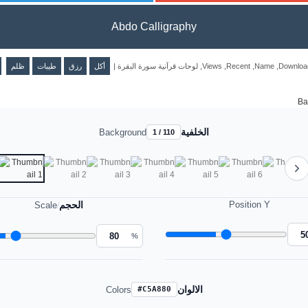
Abdo Calligraphy
ظلم
طيبات
رزق
أكل
|
لوحات قرآنية سورة البقرة
,
Views
,
Recent
,
Name
,
Downloa
الخلفية
Background
1 / 110
الحجم
Position Y
Scale
/
%
الالوان
Colors
#C5A880