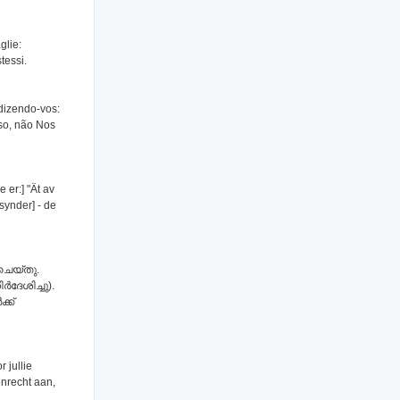
glie:
tessi.
dizendo-vos:
so, não Nos
 er:] "Ät av
synder] - de
 ചെയ്തു.
്‍ദേശിച്ചു).
്ക്
 jullie
nrecht aan,