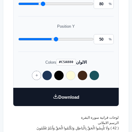
%
Position Y
%
الالوان
Colors
#C5A880
Download
لوحات قرانية سورة البقرة
الرسم الاملائى
( 42 ) وَلَا تَلْبِسُوا الْحَقَّ بِالْبَاطِلِ وَتَكْتُمُوا الْحَقَّ وَأَنتُمْ تَعْلَمُونَ