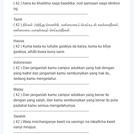
( 42 ) hana ku khaldina xaqa baadilka, ood qarisaan xaqa idinkoo
og.
--------------------------------------------------------------
Tamil
( 42 ) நீங்கள் அறிந்து கொண்டே உண்மையைப் பொய்யுடன் கலக்காதீர்கள்;
உண்மையை மறைக்கவும் செய்யாதீர்கள்.
---------------------------------------------------------------
Hausa
( 42 ) Kuma kada ku lulluɓe gaskiya da ƙarya, kuma ku ɓõye
gaskiya, alhãli kuwa kuna sane.
---------------------------------------------------------------
Indonesian
( 42 ) Dan janganlah kamu campur adukkan yang hak dengan
yang bathil dan janganlah kamu sembunyikan yang hak itu,
sedang kamu mengetahui.
---------------------------------------------------------------
Malay
( 42 ) Dan janganlah kamu campur adukkan yang benar itu
dengan yang salah, dan kamu sembunyikan yang benar itu pula
padahal kamu semua mengetahuinya.
---------------------------------------------------------------
Swahili
( 42 ) Wala msichanganye kweli na uwongo na mkaificha kweli
nanyi mnajua.
---------------------------------------------------------------