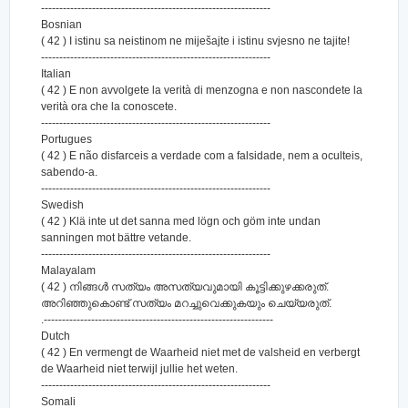
---------------------------------------------------------------
Bosnian
( 42 ) I istinu sa neistinom ne miješajte i istinu svjesno ne tajite!
---------------------------------------------------------------
Italian
( 42 ) E non avvolgete la verità di menzogna e non nascondete la
verità ora che la conoscete.
---------------------------------------------------------------
Portugues
( 42 ) E não disfarceis a verdade com a falsidade, nem a oculteis,
sabendo-a.
---------------------------------------------------------------
Swedish
( 42 ) Klä inte ut det sanna med lögn och göm inte undan
sanningen mot bättre vetande.
---------------------------------------------------------------
Malayalam
( 42 ) നിങ്ങള്‍ സത്യം അസത്യവുമായി കൂട്ടിക്കുഴക്കരുത്‌.
അറിഞ്ഞുകൊണ്ട് സത്യം മറച്ചുവെക്കുകയും ചെയ്യരുത്‌.
.---------------------------------------------------------------
Dutch
( 42 ) En vermengt de Waarheid niet met de valsheid en verbergt
de Waarheid niet terwijl jullie het weten.
---------------------------------------------------------------
Somali