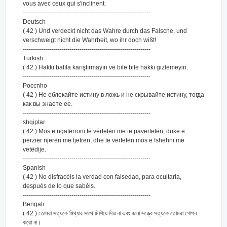
vous avec ceux qui s'inclinent.
---------------------------------------------------------------
Deutsch
( 42 ) Und verdeckt nicht das Wahre durch das Falsche, und
verschweigt nicht die Wahrheit, wo ihr doch wißt!
---------------------------------------------------------------
Turkish
( 42 ) Hakkı batıla karıştırmayın ve bile bile hakkı gizlemeyin.
---------------------------------------------------------------
Poccnho
( 42 ) Не облекайте истину в ложь и не скрывайте истину, тогда
как вы знаете ее.
---------------------------------------------------------------
shqiptar
( 42 ) Mos e ngatërroni të vërtetën me të pavërtetën, duke e
përzier njërën me tjetrën, dhe të vërtetën mos e fshehni me
vetëdije.
---------------------------------------------------------------
Spanish
( 42 ) No disfracéis la verdad con falsedad, para ocultarla,
después de lo que sabéis.
---------------------------------------------------------------
Bengali
( 42 ) তোমরা সত্যকে মিথ্যার সাথে মিশিয়ে দিও না এবং জানা সত্ত্বে সত্যকে তোমরা গোপন
করো না।