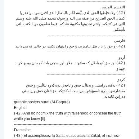
---------------------------------------------------------------
التفسير الميسر
( 42 ) ولا تخلِطوا الحق الذي بيَّنته لكم بالباطل الذي افتريتموه، واحذروا
كتمان الحق الصريح من صفة نبي الله ورسوله محمد صلى الله عليه وسلم
التي في كتبكم، وأنتم تجدونها مكتوبة عندكم، فيما تعلمون من الكتب التي
بأيديكم.
--------------------------------------------------------------
فارسي
( 42 ) و حق را با باطل نیامیزید، و حق را پنهان نکنید، در حالی که می دانید.
---------------------------------------------------------------
أردو
( 42 ) اور حق کو باطل کے ساتھ نہ ملاؤ، اور سچی بات کو جان بوجھ کر نہ
چھپاؤ
---------------------------------------------------------------
كردي
( 42 ) نه‌كه‌ن ڕاستی و به‌تاڵ، حه‌ق و ناحه‌ق به‌یه‌كه‌وه بئاڵێنن و حه‌ق
مه‌شارنه‌وه‌، درۆ دامه‌پۆشن به‌ڕاست له‌كاتێكدا خۆشتان حه‌ق و ڕاستی
ده‌زانن كامه‌یه‌.
quranic posters surat (Al-Baqara)
English
( 42 ) And do not mix the truth with falsehood or conceal the truth
while you know [it].
---------------------------------------------------------------
Francaise
( 43 ) Et accomplissez la Salât, et acquittez la Zakât, et inclinez-