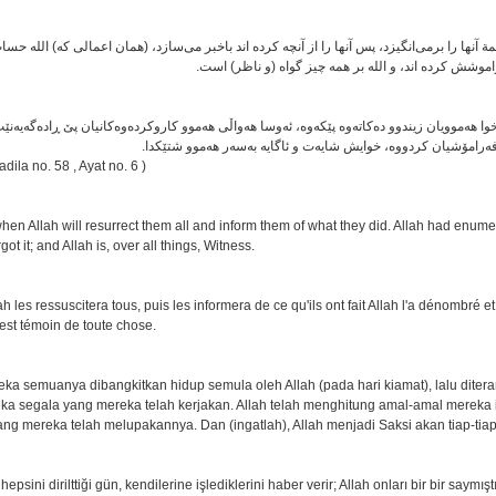
ة آنها را برمی‌انگیزد، پس آنها را از آنچه کرده اند باخبر می‌سازد، (همان اعمالی که) الله حسا
فراموشش کرده اند، و الله بر همه چیز گواه (و ناظر) است
ا هه‌موویان زیندوو ده‌کاته‌وه پێکه‌وه‌، ئه‌وسا هه‌واڵی هه‌موو کاروکرده‌وه‌کانیان پێ ڕاده‌گه‌یه‌ن
فه‌رامۆشیان کردووه‌، خوایش شایه‌ت و ئاگایه به‌سه‌ر هه‌موو شتێکدا
adila no. 58 , Ayat no. 6 )
en Allah will resurrect them all and inform them of what they did. Allah had enumer
got it; and Allah is, over all things, Witness.
ah les ressuscitera tous, puis les informera de ce qu'ils ont fait Allah l'a dénombré et 
 est témoin de toute chose.
a semuanya dibangkitkan hidup semula oleh Allah (pada hari kiamat), lalu diter
a segala yang mereka telah kerjakan. Allah telah menghitung amal-amal mereka i
ang mereka telah melupakannya. Dan (ingatlah), Allah menjadi Saksi akan tiap-tiap
hepsini dirilttiği gün, kendilerine işlediklerini haber verir; Allah onları bir bir saymıştı