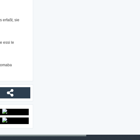
 erfaßt, sie
re essi le
s tomaba