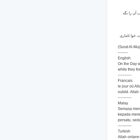
ب آن را نگه
ێت، خوا ئاماری
(Surat Al-Muj
--------
English
On the Day wh
while they for
-----------
Francais
le jour où All
oublié. Allah
-----------
Malay
Semasa merek
kepada merek
persatu, sed
-----------
Turkish
Allah onların 