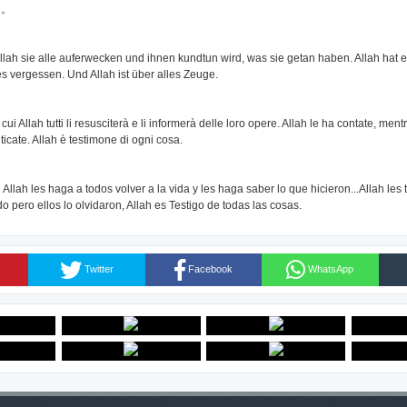
的。
lah sie alle auferwecken und ihnen kundtun wird, was sie getan haben. Allah hat es
s vergessen. Und Allah ist über alles Zeuge.
cui Allah tutti li resusciterà e li informerà delle loro opere. Allah le ha contate, ment
cate. Allah è testimone di ogni cosa.
 Allah les haga a todos volver a la vida y les haga saber lo que hicieron...Allah le
o pero ellos lo olvidaron, Allah es Testigo de todas las cosas.
Twitter
Facebook
WhatsApp