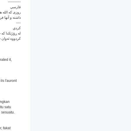
-----------
فارسي
روزی که الله هم
داشته و آنها .
----
كردي
له ڕۆژێکدا که خو
کردووه ئه‌وان .
ated it,
ils l'auront
angkan
tu satu
 sesuatu.
r, fakat