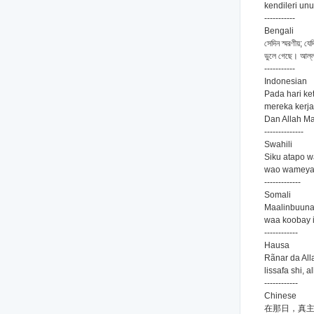
kendileri unu
-----------
Bengali
সেদিন স্মরণীয়; য
ভুলে গেছে। আল্ল
-----------
Indonesian
Pada hari ke
mereka kerja
Dan Allah M
--------------
Swahili
Siku atapo 
wao wameyas
-------------
Somali
Maalinbuuna
waa koobay 
------------
Hausa
Rãnar da All
lissafa shi, 
------------
Chinese
在那日，真