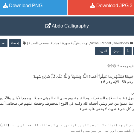
Download PNG
Download JPG
3
Abdo Calligraphy
بعث
إحصاء
|
مصحف المدينة
,
لوحات قرآنية سورة المجادلة
,
Views
,
Recent
,
Downloads
نبأ
نسيان
المزيد..
۩۩۞ لهم و بحمدك
َهُ جَمِيعًا فَيُنَبِّئُهُم بِمَا عَمِلُوا ۚ أَحْصَاهُ اللَّهُ وَنَسُوهُ ۚ وَاللَّهُ عَلَىٰ كُلِّ شَيْءٍ شَهِيدٌ
آية رقم 6
ر
سول ( عليه الصلاة و السلام ) - يوم القيامة، يوم يحيي الله الموتى جميعًا، ويجمع الأولين والآخ
بما عملوا من خير وشر، أحصاه الله وكتبه في اللوح المحفوظ، وحفظه عليهم في صحائف أعما
على كل شيء شهيد، لا يخفى عليه شيء
سب کو جلا اٹھائے گا تو جو کام وہ کرتے رہے ان کو جتائے گا۔ خدا کو وہ سب (کام)
ل گئے ہیں اور خدا ہر چیز سے واقف ہے