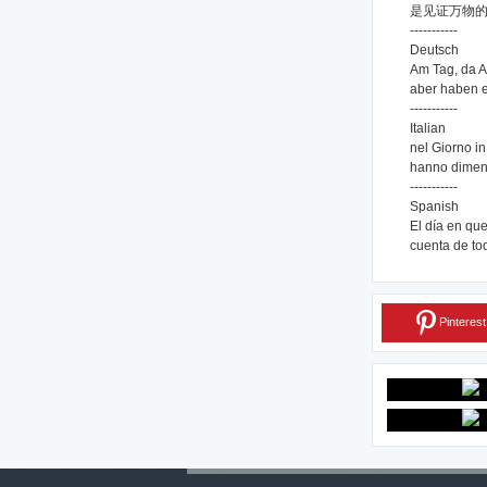
是见证万物
-----------
Deutsch
Am Tag, da Al
aber haben e
-----------
Italian
nel Giorno in 
hanno dimenti
-----------
Spanish
El día en que
cuenta de tod
Pinterest