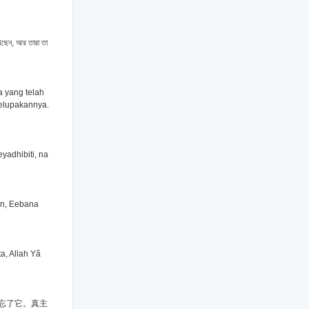
েছেন, আর তারা তা
a yang telah
melupakannya.
adhibiti, na
en, Eebana
a, Allah Yã
忘了它。真主