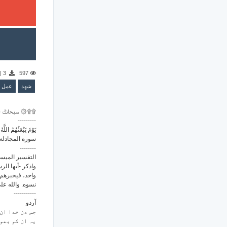
|
3
597
شهد
عمل
سبحانك ال ۞۩۩
---------
يَوْمَ يَبْعَثُهُمُ اللّ
سورة المجادلة رقم 58 - ال )
--------
التفسير الميس:
واذكر -أيها الر
واحد، فيخبرهم 
نسوه. والله .
-----------
آردو
جس دن خدا ان 
یہ ان کو بھو