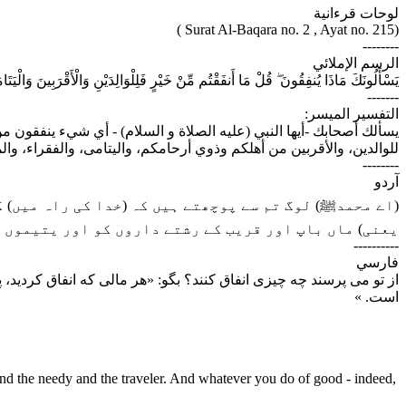
لوحات قرءانية
(Surat Al-Baqara no. 2 , Ayat no. 215 )
--------
الرسم الإملائي
يَسْأَلُونَكَ مَاذَا يُنفِقُونَ ۖ قُلْ مَا أَنفَقْتُم مِّنْ خَيْرٍ فَلِلْوَالِدَيْنِ وَالْأَقْرَبِينَ وَالْيَت
-------
التفسير الميسر:
يسألك أصحابك -أيها النبي (عليه الصلاة و السلام) - أي شيء ينفقون من
للوالدين، والأقربين من أهلكم وذوي أرحامكم، واليتامى، والفقراء، والم.
--------
آردو
اے محمدﷺ) لوگ تم سے پوچھتے ہیں کہ (خدا کی راہ میں) ک
یعنی) ماں باپ اور قریب کے رشتے داروں کو اور یتیموں کو
----------
فارسي
از تو می پرسند چه چیزی انفاق کنند؟ بگو: «هر مالی که انفاق کردید، پ
است. »
d the needy and the traveler. And whatever you do of good - indeed,