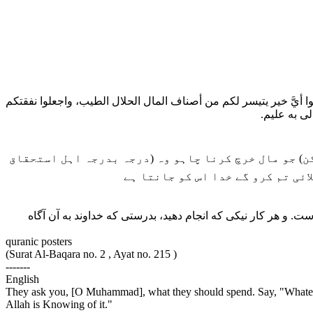
وا أيَّ خير يتيسر لكم من أصناف المال الحلال الطيب، واجعلوا نفقتكم
الى به عليم
(ن) جو مال خرچ کرنا چاہو وہ (درجہ بدرجہ اہل استحقاق
ائی تم کرو گے خدا اس کو جانتا ہے
ست. و هر کار نیکی که انجام دهید، بدرستی که خداوند به آن آگاه
quranic posters
(Surat Al-Baqara no. 2 , Ayat no. 215 )
-------
English
They ask you, [O Muhammad], what they should spend. Say, "Whatever 
Allah is Knowing of it."