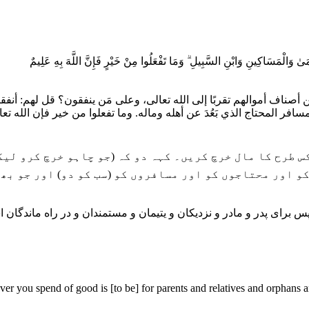
َامَىٰ وَالْمَسَاكِينِ وَابْنِ السَّبِيلِ ۗ وَمَا تَفْعَلُوا مِنْ خَيْرٍ فَإِنَّ اللَّهَ بِهِ عَلِيمٌ
 أصناف أموالهم تقربًا إلى الله تعالى، وعلى مَن ينفقون؟ قل لهم: أنفق
سافر المحتاج الذي بَعُدَ عن أهله وماله. وما تفعلوا من خير فإن الله تع
س طرح کا مال خرچ کریں۔ کہہ دو کہ (جو چاہو خرچ کرو لیک
 اور محتاجوں کو اور مسافروں کو (سب کو دو) اور جو بھل
س برای پدر و مادر و نزدیکان و یتیمان و مستمندان و در راه ماندگان ا
you spend of good is [to be] for parents and relatives and orphans an