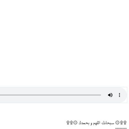
۩۩۞ سبحانك اللهم و بحمدك ۞۩۩
--------