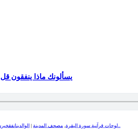
يسألونك ماذا ينفقون قل ما 
س
خير
انفق
الوالدين
|
مصحف المدينة
,
لوحات قرآنية سورة البقرة
المزيد..