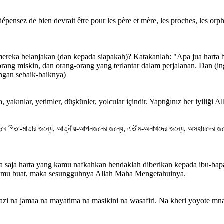
épensez de bien devrait être pour les père et mère, les proches, les orphe
ka belanjakan (dan kepada siapakah)? Katakanlah: "Apa jua harta b
ang miskin, dan orang-orang yang terlantar dalam perjalanan. Dan (ing
ngan sebaik-baiknya)
 yakınlar, yetimler, düşkünler, yolcular içindir. Yaptığınız her iyiliği Al
 তা হবে পিতা-মাতার জন্যে, আত্নীয়-আপনজনের জন্যে, এতীম-অনাথদের জন্যে, অসহায়দের জন
 saja harta yang kamu nafkahkan hendaklah diberikan kepada ibu-bapa
 kamu buat, maka sesungguhnya Allah Maha Mengetahuinya.
zazi na jamaa na mayatima na masikini na wasafiri. Na kheri yoyote 