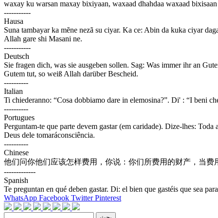
waxay ku warsan maxay bixiyaan, waxaad dhahdaa waxaad bixisaan 
-----------
Hausa
Suna tambayar ka mẽne nezã su ciyar. Ka ce: Abin da kuka ciyar daga 
Allah gare shi Masani ne.
-----------
Deutsch
Sie fragen dich, was sie ausgeben sollen. Sag: Was immer ihr an G
Gutem tut, so weiß Allah darüber Bescheid.
----------
Italian
Ti chiederanno: “Cosa dobbiamo dare in elemosina?”. Di' : “I beni che er
----------
Portugues
Perguntam-te que parte devem gastar (em caridade). Dize-lhes: Toda a 
Deus dele tomaráconsciência.
----------
Chinese
他们问你他们应该怎样费用，你说：你们所费用的财产，当费
-------------
Spanish
Te preguntan en qué deben gastar. Di: el bien que gastéis que sea para
WhatsApp
Facebook
Twitter
Pinterest