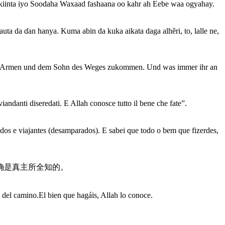
iinta iyo Soodaha Waxaad fashaana oo kahr ah Eebe waa ogyahay.
ta da ɗan hanya. Kuma abin da kuka aikata daga alhẽri, to, lalle ne,
, den Armen und dem Sohn des Weges zukommen. Und was immer ihr an
viandanti diseredati. E Allah conosce tutto il bene che fate”.
tados e viajantes (desamparados). E sabei que todo o bem que fizerdes,
确是真主所全知的。
s del camino.El bien que hagáis, Allah lo conoce.