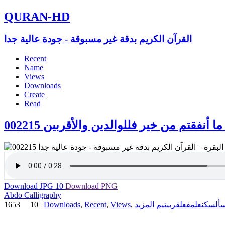
QURAN-HD
القرآن الكريم بدقة غير مسبوقة - جودة عالية جدا
Recent
Name
Views
Downloads
Create
Read
أنفقتم من خير فللوالدين والأقربين 002215
Download JPG
10
Download PNG
Abdo Calligraphy
1653
10
|
Downloads
,
Recent
,
Views
,
يتيم
قرب
فعل
علم
سكن
أل