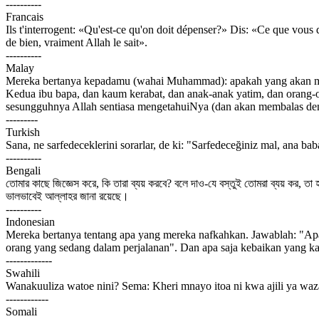
----------
Francais
Ils t'interrogent: «Qu'est-ce qu'on doit dépenser?» Dis: «Ce que vous d
de bien, vraiment Allah le sait».
----------
Malay
Mereka bertanya kepadamu (wahai Muhammad): apakah yang akan mere
Kedua ibu bapa, dan kaum kerabat, dan anak-anak yatim, dan orang-or
sesungguhnya Allah sentiasa mengetahuiNya (dan akan membalas de
---------
Turkish
Sana, ne sarfedeceklerini sorarlar, de ki: "Sarfedeceğiniz mal, ana baba,
----------
Bengali
তোমার কাছে জিজ্ঞেস করে, কি তারা ব্যয় করবে? বলে দাও-যে বস্তুই তোমরা ব্যয় কর,
ভালভাবেই আল্লাহর জানা রয়েছে।
----------
Indonesian
Mereka bertanya tentang apa yang mereka nafkahkan. Jawablah: "Apa
orang yang sedang dalam perjalanan". Dan apa saja kebaikan yang
-------------
Swahili
Wanakuuliza watoe nini? Sema: Kheri mnayo itoa ni kwa ajili ya wa
------------
Somali