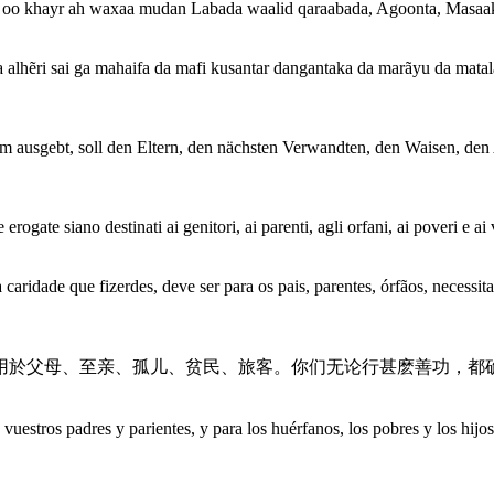
oo khayr ah waxaa mudan Labada waalid qaraabada, Agoonta, Masaak
alhẽri sai ga mahaifa da mafi kusantar dangantaka da marãyu da matalau
utem ausgebt, soll den Eltern, den nächsten Verwandten, den Waisen
ogate siano destinati ai genitori, ai parenti, agli orfani, ai poveri e ai 
caridade que fizerdes, deve ser para os pais, parentes, órfãos, necessi
用於父母、至亲、孤儿、贫民、旅客。你们无论行甚麽善功，都
 vuestros padres y parientes, y para los huérfanos, los pobres y los hijo