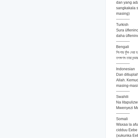
dan yang ada
sangkakala s
masing)
-----------
Turkish
Sura üfleninc
daha üflenin
-----------
Bengali
শিংগায় ফুঁক দেয়া
তৎক্ষণাৎ তারা দন্
-----------
Indonesian
Dan ditiupla
Allah. Kemud
masing-masi
-----------
Swahili
Na litapuliz
Mwenyezi Mu
-----------
Somali
Waxaa la afu
cidduu Eebe 
(xukunka Ee