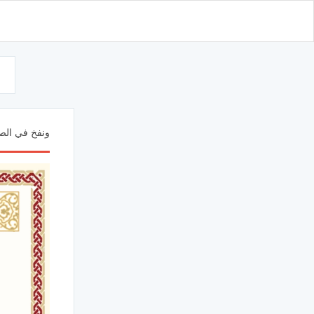
d
الأرض 039068