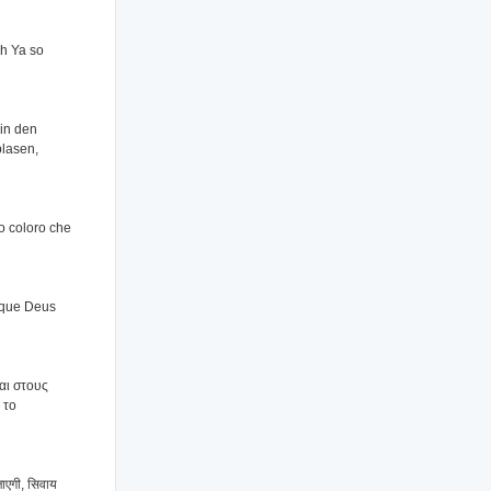
h Ya so
in den
blasen,
to coloro che
 que Deus
αι στους
 το
 जाएगी, सिवाय