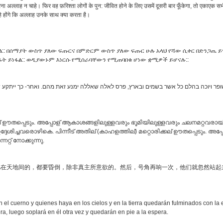
 अल्लाह न चाहे। फिर वह फ़रिश्ता लोगों के पुन: जीवित होने के लिए उसमें दूसरी बार फूँकेगा, तो एकाएक 
हे होंगे कि अल्लाह उनके साथ क्या करता है।
ል:: በሰማያት ውስጥ ያለው ፍጡርና በምድርም ውስጥ ያለው ፍጡር ሁሉ አላህ የሻው ሲቀር በድንጋጤ ይ
ነፋት ይነፋል:: ወዲያውኑም እነርሱ የሚሰራባቸውን የሚጠባበቁ ሆነው ቋሚዎች ይሆናሉ::
 ויוכה בהלם כל אשר בשמים ובארץ, פרס לאלה שאללה ימנע זאת מהם. ואחר- כך ייתקע שוב 
 ഊതപ്പെടും. അപ്പോള് ആകാശങ്ങളിലുള്ളവരും ഭൂമിയിലുള്ളവരും ചലനമറ്റവരായി
ദേശിച്ചവരൊഴികെ. പിന്നീട് അതില് (കാഹളത്തില്) മറ്റൊരിക്കല് ഊതപ്പെടും. അപ
റ്റ് നോക്കുന്നു.
凡在天地间的，都要昏倒，除非真主所意欲的。然后，号角再响一次，他们就忽然站起
n el cuerno y quienes haya en los cielos y en la tierra quedarán fulminados con la
ra, luego soplará en él otra vez y quedarán en pie a la espera.