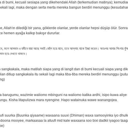
 di bumi, kecuali sesiapa yang dikehendaki Allah (terkemudian matinya); kemudian
ekali lagi, maka dengan serta merta mereka bangun berdiri menunggu (kesudaha
e, Allah'ın dilediği bir yana, göklerde olanlar, yerde olanlar hepsi düşüp ölür. Sonra
ce hemen ayağa kalkıp bakışır dururlar.
 হবে, ফলে আসমান ও যমীনে যারা আছে সবাই বেহুঁশ হয়ে যাবে, তবে আল্লাহ যাকে ইচ্ছা করেন। অতঃপর আবার শিংগায় ফুঁক
ডায়মান হয়ে দেখতে থাকবে।
h sangkakala, maka matilah siapa yang di langit dan di bumi kecuali siapa yang di
ian ditiup sangkakala itu sekali lagi maka tiba-tiba mereka berdiri menunggu (put
ng)
wa barugumu, wazimie waliomo mbinguni na waliomo katika ardhi, isipo kuwa aliye
ngu. Kisha litapulizwa mara nyengine. Hapo watainuka wawe wanangojea.
ufi suurka (Buunka qiyaame) waxaana suuxi (Dhiman) waxa samooyinka iyo dhulk
doona mooyee, markaasaa la afuufi mid kale waxaana soo bixi dadkii iyagoo taag
be)