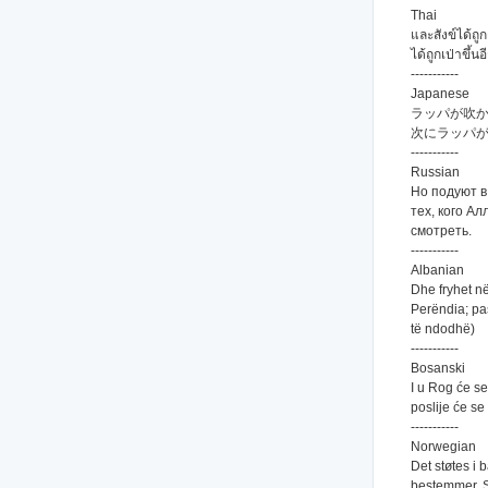
Thai
และสังข์ได้ถูก
ได้ถูกเป่าขึ้น
-----------
Japanese
ラッパが吹
次にラッパ
-----------
Russian
Но подуют в 
тех, кого Ал
смотреть.
-----------
Albanian
Dhe fryhet në
Perëndia; pas
të ndodhë)
-----------
Bosanski
I u Rog će se
poslije će se
-----------
Norwegian
Det støtes i 
bestemmer. S