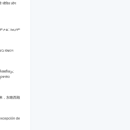
सभी जीवित लोग
ሞታል:: ከዚያም
בשופר ואז
ത്തീരും;
്പോഴതാ
来，东瞻西顾
 excepción de