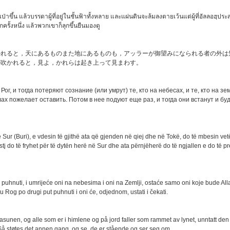
เป่าขึ้น แล้วบรรดาผู้ที่อยู่ในชั้นฟ้าทั้งหลาย และแผ่นดินจะล้มลงตายเว้นแต่ผู้ที่อัลลอฮฺประส
อีกครั้งหนึ่ง แล้วพวกเขาก็ลุกขึ้นยืนมองดู
かれると，天にあるものまた地にあるものも，アッラーが御望みになられる者の外は
が吹かれると，見よ，かれらは起き上って見まわす。
Рог, и тогда потеряют сознание (или умрут) те, кто на небесах, и те, кто на зе
лах пожелает оставить. Потом в нее подуют еще раз, и тогда они встанут и бу
 Sur (Buri), e vdesin të gjithë ata që gjenden në qiej dhe në Tokë, do të mbesin ve
tj do të fryhet për të dytën herë në Sur dhe ata përnjëherë do të ngjallen e do të p
 puhnuti, i umrijeće oni na nebesima i oni na Zemlji, ostaće samo oni koje bude Al
 u Rog po drugi put puhnuti i oni će, odjednom, ustati i čekati.
basunen, og alle som er i himlene og på jord faller som rammet av lynet, unntatt de
å støtes det annen gang, og se, de er stående og ser seg om.