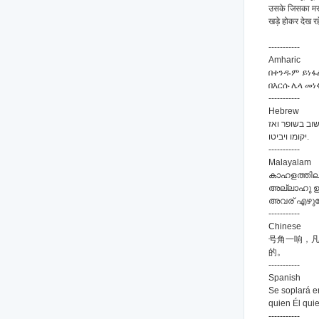
उसके जिसका मरना
खड़े होकर देख र
-----------
Amharic
በቀንዱም ይነፋ
በእርሱ ሌላ መ
-----------
Hebrew
וינשפו בשופר
יקומו ויביטו.
-----------
Malayalam
കാഹളത്തില്
അല്ലാഹു ഉദ്
അവര് എഴുന്നേ
-----------
Chinese
号角一响，
的。
-----------
Spanish
Se soplará e
quien Él quie
-----------