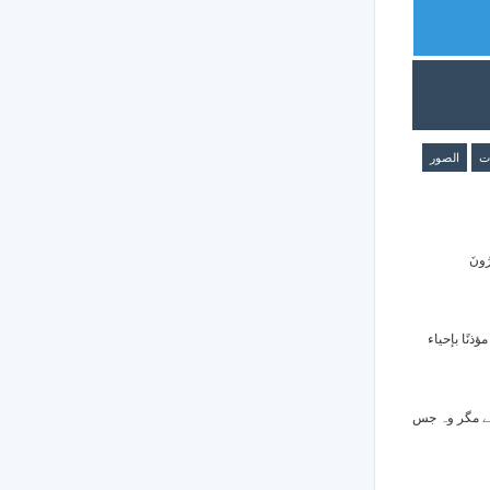
الصور
ا
وَنُف
ونُفِخ في "
اور جب صور پ