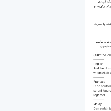
کله چې د 
مړه به شي، مګ
و در «صور» دم
له‌و ڕۆژه‌دا 
خێرا ده‌م
( Surat Az-Zu
-----------
English
And the Horn 
whom Allah wi
-----------
Francais
Et on souffle
seront foudro
regarder.
-----------
Malay
Dan sudah te