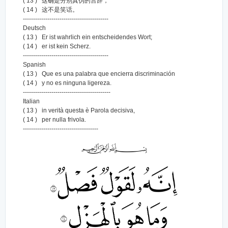
( 13 ) 这确是分别真伪的言辞，
( 14 ) 这不是笑话。
------------------------------------------
Deutsch
( 13 ) Er ist wahrlich ein entscheidendes Wort;
( 14 ) er ist kein Scherz.
------------------------------------------
Spanish
( 13 ) Que es una palabra que encierra discriminación
( 14 ) y no es ninguna ligereza.
-------------------------------------------
Italian
( 13 ) in verità questa è Parola decisiva,
( 14 ) per nulla frivola.
-------------------------------------