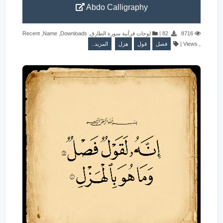
Abdo Calligraphy
Recent
,
Name
,
Downloads
,
لوحات قرآنية سورة الطارق
|
82
8716
المزيد..
هزل
قول
فصل
|
Views
,