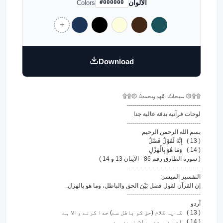
الالوان
Colors
#000000
Download
۩۩۞ سبحانك اللهم وبحمدك ۞۩۩
-------------------------------------
لوحات قرآنية بدقة عالية جدا
-------------------------------------
بسم الله الرحمن الرحيم
( 13 ) إِنَّهُ لَقَوْلٌ فَصْلٌ
( 14 ) وَمَا هُوَ بِالْهَزْلِ
( سورة الطارق رقم 86 - الآيتان 13 و 14 )
------------------------------------
التفسير الميسر:
إن القرآن لقول فصل بَيْنَ الحق والباطل، وما هو بالهزل.
-------------------------------------
آردو
( 13 ) کہ یہ کلام (حق کو باطل سے) جدا کرنے والا ہے
( 14 ) اور بیہودہ بات نہیں ہے