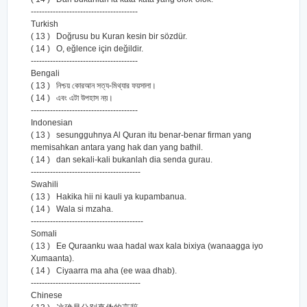
---------------------------------------
Turkish
( 13 ) Doğrusu bu Kuran kesin bir sözdür.
( 14 ) O, eğlence için değildir.
---------------------------------------
Bengali
( 13 ) নিশ্চয় কোরআন সত্য-মিথ্যার ফয়সালা।
( 14 ) এবং এটা উপহাস নয়।
---------------------------------------
Indonesian
( 13 ) sesungguhnya Al Quran itu benar-benar firman yang
memisahkan antara yang hak dan yang bathil.
( 14 ) dan sekali-kali bukanlah dia senda gurau.
----------------------------------------
Swahili
( 13 ) Hakika hii ni kauli ya kupambanua.
( 14 ) Wala si mzaha.
-----------------------------------------
Somali
( 13 ) Ee Quraanku waa hadal wax kala bixiya (wanaagga iyo
Xumaanta).
( 14 ) Ciyaarra ma aha (ee waa dhab).
----------------------------------------
Chinese