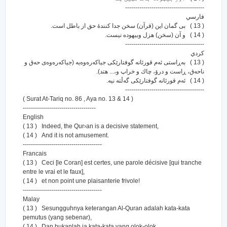
---------------------------------------
فارسي
( 13 ) بی گمان این (قرآن) سخن جدا کنندۀ حق از باطل است.
( 14 ) و آن (سخن) هزل وبیهوده نیست.
---------------------------------------
كردي
( 13 ) به‌ڕاستی ئه‌م قورئانه گوفتارێکی جیاکه‌ره‌وه‌یه (جیاکه‌ره‌وه‌ی حه‌ق و
ناحه‌ق، ڕاست و درۆ، چاك و خراپ و،... هتد).
( 14 ) ئه‌م قورئانه گوفتارێکی گه‌ڵته نیه‌.
---------------------------------------
( Surat At-Tariq no. 86 , Aya no. 13 & 14 )
------------------------------------
English
( 13 ) Indeed, the Qur›an is a decisive statement,
( 14 ) And it is not amusement.
---------------------------------------
Francais
( 13 ) Ceci [le Coran] est certes, une parole décisive [qui tranche
entre le vrai et le faux],
( 14 ) et non point une plaisanterie frivole!
---------------------------------------
Malay
( 13 ) Sesungguhnya keterangan Al-Quran adalah kata-kata
pemutus (yang sebenar),
( 14 ) Dan bukanlah ia kata-kata yang olok-olok.