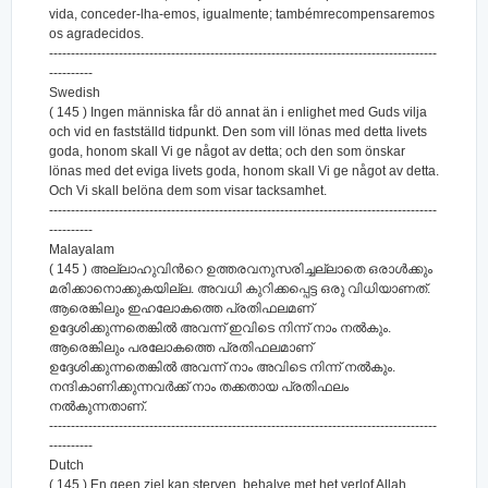
vida, conceder-lha-emos, igualmente; tambémrecompensaremos
os agradecidos.
-----------------------------------------------------------------------------------------
----------
Swedish
( 145 ) Ingen människa får dö annat än i enlighet med Guds vilja
och vid en fastställd tidpunkt. Den som vill lönas med detta livets
goda, honom skall Vi ge något av detta; och den som önskar
lönas med det eviga livets goda, honom skall Vi ge något av detta.
Och Vi skall belöna dem som visar tacksamhet.
-----------------------------------------------------------------------------------------
----------
Malayalam
( 145 ) അല്ലാഹുവിന്‍റെ ഉത്തരവനുസരിച്ചല്ലാതെ ഒരാള്‍ക്കും
മരിക്കാനൊക്കുകയില്ല. അവധി കുറിക്കപ്പെട്ട ഒരു വിധിയാണത്‌.
ആരെങ്കിലും ഇഹലോകത്തെ പ്രതിഫലമണ്
ഉദ്ദേശിക്കുന്നതെങ്കില്‍ അവന്ന് ഇവിടെ നിന്ന് നാം നല്‍കും.
ആരെങ്കിലും പരലോകത്തെ പ്രതിഫലമാണ്
ഉദ്ദേശിക്കുന്നതെങ്കില്‍ അവന്ന് നാം അവിടെ നിന്ന് നല്‍കും.
നന്ദികാണിക്കുന്നവര്‍ക്ക് നാം തക്കതായ പ്രതിഫലം
നല്‍കുന്നതാണ്‌.
-----------------------------------------------------------------------------------------
----------
Dutch
( 145 ) En geen ziel kan sterven, behalve met het verlof Allah,