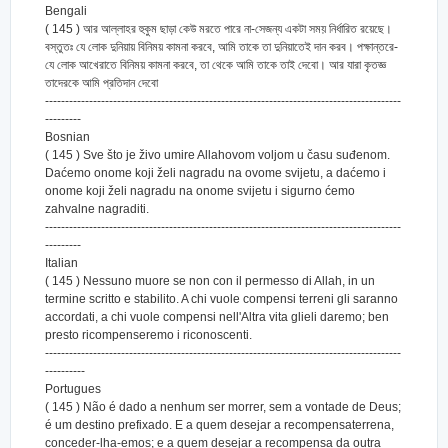
Bengali
( 145 ) আর আল্লাহর হুকুম ছাড়া কেউ মরতে পারে না-সেজন্য একটা সময় নির্ধারিত রয়েছে।
বস্তুতঃ যে লোক দুনিয়ায় বিনিময় কামনা করবে, আমি তাকে তা দুনিয়াতেই দান করব। পক্ষান্তরে-
যে লোক আখেরাতে বিনিময় কামনা করবে, তা থেকে আমি তাকে তাই দেবো। আর যারা কৃতজ্ঞ
তাদেরকে আমি প্রতিদান দেবো
-----------------------------------------------------------------------------------------
---------
Bosnian
( 145 ) Sve što je živo umire Allahovom voljom u času suđenom.
Daćemo onome koji želi nagradu na ovome svijetu, a daćemo i
onome koji želi nagradu na onome svijetu i sigurno ćemo
zahvalne nagraditi.
-----------------------------------------------------------------------------------------
---------
Italian
( 145 ) Nessuno muore se non con il permesso di Allah, in un
termine scritto e stabilito. A chi vuole compensi terreni gli saranno
accordati, a chi vuole compensi nell'Altra vita glieli daremo; ben
presto ricompenseremo i riconoscenti.
-----------------------------------------------------------------------------------------
----------
Portugues
( 145 ) Não é dado a nenhum ser morrer, sem a vontade de Deus;
é um destino prefixado. E a quem desejar a recompensaterrena,
conceder-lha-emos; e a quem desejar a recompensa da outra