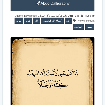
Abdo Calligraphy
,
Name
,
Downloads
,
لوحات قرآنية سورة آل عمران
|
138
8955
موت
كتاب
الله
أسماء الله الحسنى
أجل
|
Views
,
Recent
نفس
المزيد..