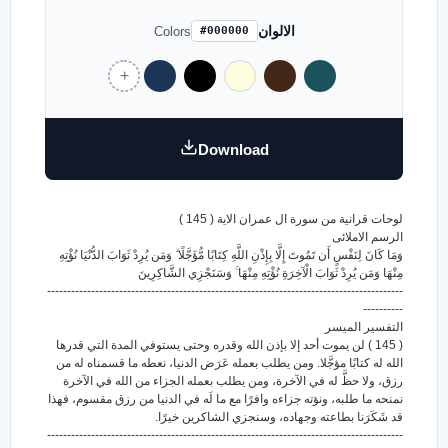
الالوان
Colors
#000000
Download
لوحات قرانية من سورة ال عمران الاية ( 145 )
الرسم الاملائى
وَمَا كَانَ لِنَفْسٍ أَن تَمُوتَ إِلَّا بِإِذْنِ اللَّهِ كِتَابًا مُّؤَجَّلًا ۗ وَمَن يُرِدْ ثَوَابَ الدُّنْيَا نُؤْتِهِ
مِنْهَا وَمَن يُرِدْ ثَوَابَ الْآخِرَةِ نُؤْتِهِ مِنْهَا ۚ وَسَنَجْزِي الشَّاكِرِينَ
-----------------------------------------------------------------------------------------
----------
التفسير الميسر
( 145 ) لن يموت أحد إلا بإذن الله وقدره وحتى يستوفي المدة التي قدرها
الله له كتابًا مؤجَّلا. ومن يطلب بعمله عَرَض الدنيا، نعطه ما قسمناه له من
رزق، ولا حظَّ له في الآخرة، ومن يطلب بعمله الجزاء من الله في الآخرة
نمنحه ما طلبه، ونؤته جزاءه وافرًا مع ما لَه في الدنيا من رزق مقسوم، فهذا
قد شَكَرَنا بطاعته وجهاده، وسنجزي الشاكرين خيرًا.
-----------------------------------------------------------------------------------------