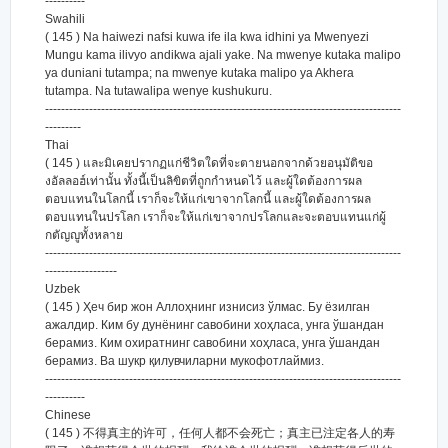
----------
Swahili
( 145 ) Na haiwezi nafsi kuwa ife ila kwa idhini ya Mwenyezi
Mungu kama ilivyo andikwa ajali yake. Na mwenye kutaka malipo
ya duniani tutampa; na mwenye kutaka malipo ya Akhera
tutampa. Na tutawalipa wenye kushukuru.
-----------------------------------------------------------------------------------------
---------
Thai
( 145 ) และมิเคยปรากฏแก่ชีวิตใดที่จะตายนอกจากด้วยอนุมัติขอ
งอัลลอฮ์เท่านั้น ทั้งนี้เป็นลิขิตที่ถูกกำหนดไว้ และผู้ใดต้องการผล
ตอบแทนในโลกนี้ เราก็จะให้แก่เขาจากโลกนี้ และผู้ใดต้องการผล
ตอบแทนในปรโลก เราก็จะให้แก่เขาจากปรโลกและจะตอบแทนแก่ผู้
กตัญญูทั้งหลาย
-----------------------------------------------------------------------------------------
------------------
Uzbek
( 145 ) Ҳеч бир жон Аллоҳнинг изнисиз ўлмас. Бу ёзилган
ажалдир. Ким бу дунёнинг савобини хоҳласа, унга ўшандан
берамиз. Ким охиратнинг савобини хоҳласа, унга ўшандан
берамиз. Ва шукр қилувчиларни мукофотлаймиз.
-----------------------------------------------------------------------------------------
----------
Chinese
( 145 ) 不得真主的许可，任何人都不会死亡；真主已注定各人的寿