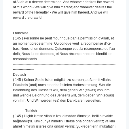
of Allah at a decree determined. And whoever desires the reward
of this world - We will give him thereof; and whoever desires the
reward of the Hereafter - We will give him thereof. And we will
reward the grateful
-----------------------------------------------------------------------------------------
----------
Francaise
( 145 ) Personne ne peut mourir que par la permission d'Allah, et
au moment prédéterminé. Quiconque veut la récompense d'ici-
bas, Nous lui en donnons. Quiconque veut la récompense de l'au-
delà, Nous lui en donnons, et Nous récompenserons bientôt les
reconnaissants.
-----------------------------------------------------------------------------------------
------------------
Deutsch
( 145 ) Keiner Seele ist es möglich zu sterben, außer mit Allahs
Erlaubnis (und) nach einer befristeten Vorbestimmung. Wer die
Belohnung des Diesseits will, dem geben Wir (etwas) von ihm;
und wer die Belohnung des Jenseits will, dem geben Wir (etwas)
von ihm. Und Wir werden (es) den Dankbaren vergelten.
-----------------------------------------------------------------------------------------
---------- Turkish
( 145 ) Hiçbir kimse Allah'ın izni olmadan ölmez; o, belli bir vakte
bağlanmıştır. Kim dünya nimetini isterse ona ondan veririz; ve kim
ahiret nimetini isterse ona ondan veririz. Şükredenlerin mükafatını