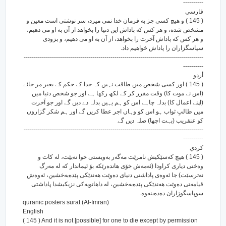
----------
فارسي
( 145 ) و هیچ کسی جز به فرمان خدا نمی میرد، سر نوشتی است معین و
مشخص شده، و هر کس که پاداش این دنیا را بخواهد از آن به او می دهیم،
و هر کس که پاداش آخرت را بخواهد، از آن به او می دهیم، و بزودی
سپاسگزاران را پاداش خواهیم داد.
-----------------------------------------------------------------------------------------
----------
أردو
( 145 ) اور کسی شخص میں طاقت نہیں کہ خدا کے حکم کے بغیر مر جائے
(اس نے موت کا) وقت مقرر کر کے لکھ رکھا ہے اور جو شخص دنیا میں
(اپنے اعمال کا) بدلہ چاہے اس کو ہم یہیں بدلہ دے دیں گے اور جو آخرت
میں طالبِ ثواب ہو اس کو وہاں اجر عطا کریں گے اور ہم شکر گزاروں
کو عنقریب (بہت اچھا) صلہ دیں گے
-----------------------------------------------------------------------------------------
----------
كردي
( 145 ) هیچ که‌سێکیش نامرێت مه‌گه‌ر به‌ویستی خوا نه‌بێت، له کات و
وه‌ختی دیاری کراودا (ئه‌مه‌ش خۆی هانده‌رێکه بۆ ئیماندار که له مه‌رگ
نه‌ترسێت) جا ئه‌وه‌ی پاداشتی دنیای ده‌وێت هه‌ندێکی پێده‌به‌خشین، ئه‌وه‌ش
قیامه‌تی ده‌وێت هه‌ندێکی پێده‌به‌خشین، له داهاتویه‌کی نزیکیشدا پاداشتی
سوپاسگوزاران ده‌ده‌ینه‌وه‌.
quranic posters surat (Al-Imran)
English
( 145 ) And it is not [possible] for one to die except by permission