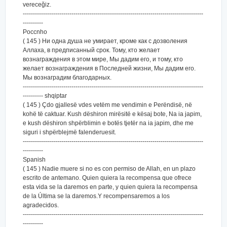
vereceğiz.
-----------------------------------------------------------------------------------------
----------
Poccnho
( 145 ) Ни одна душа не умирает, кроме как с дозволения
Аллаха, в предписанный срок. Тому, кто желает
вознаграждения в этом мире, Мы дадим его, и тому, кто
желает вознаграждения в Последней жизни, Мы дадим его.
Мы вознаградим благодарных.
-----------------------------------------------------------------------------------------
---------- shqiptar
( 145 ) Çdo gjallesë vdes vetëm me vendimin e Perëndisë, në
kohë të caktuar. Kush dëshiron mirësitë e kësaj bote, Na ia japim,
e kush dëshiron shpërblimin e botës tjetër na ia japim, dhe me
siguri i shpërblejmë falenderuesit.
-----------------------------------------------------------------------------------------
----------
Spanish
( 145 ) Nadie muere si no es con permiso de Allah, en un plazo
escrito de antemano. Quien quiera la recompensa que ofrece
esta vida se la daremos en parte, y quien quiera la recompensa
de la Última se la daremos.Y recompensaremos a los
agradecidos.
-----------------------------------------------------------------------------------------
----------