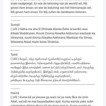
zoals vastgelegd. En wie de beloning van de wereld wil, Wij
geven hem ervan; en wie de beloning van het Hiernamaals wil,
Wij geven hem ervan. En Wij zullen de dankbaren belonen.
-----------------------------------------------------------------------------------------
----------
Somali
( 145 ) Nafna ma aha tii Dhimata Idanka Eebe la'aantiis waa
Kitaab Muddeysan, Ruuxii Doona Abaalka Adduunyo waxbaan ka
siineynaa, ruuxii doona Abaalka Aakhirana Waxbaan Ka Siinaa,
Waxaana Abaal marin kuwa Shukriya.
-----------------------------------------------------------------------------------------
---------
Tamil
( 145 ) மேலும், எந்த ஆன்மாவும் (முன்னரே) எழுதப்பட்டிருக்கும்
தவணைக்கு இணங்க, அல்லாஹவின் அனுமதியின்றி, மரணிப்பதில்லை.
எவரேனும் இந்த உலகத்தின் பலனை (மட்டும்) விரும்பினால், நாம் அவருக்கு
அதிலிருந்தே வழங்குவோம்;. இன்னும் எவர், மறுமையின் நன்மையை
விரும்புகிறாரோ அவருக்கு அதிலிருந்து வழங்குவோம்;.
நன்றியுடையோருக்கு அதி சீக்கரமாக நற்கூலி கொடுக்கிறோம்.
-----------------------------------------------------------------------------------------
----------
Hausa
( 145 ) Kuma bã ya yiwuwa ga wani rai ya mutu fãce da iznin
Allah, wa'adi ne mai ƙayyadadden ajali. Kuma wanda yake nufin
sakamakon dũniya Muna bã shi daga gare ta. Kuma wanda ke