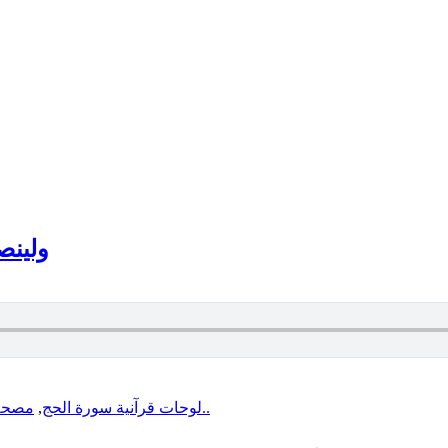
ولينصر
مصحف 
,
لوحات قرآنية سورة الحج
المزيد..