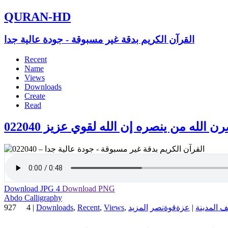
QURAN-HD
القرآن الكريم بدقة غير مسبوقة - جودة عالية جدا
Recent
Name
Views
Downloads
Create
Read
ن الله من ينصره إن الله لقوي عزيز 022040
Download JPG
4
Download PNG
Abdo Calligraphy
927
4
|
Downloads
,
Recent
,
Views
,
نصر
قوة
عزة
|
المدينة