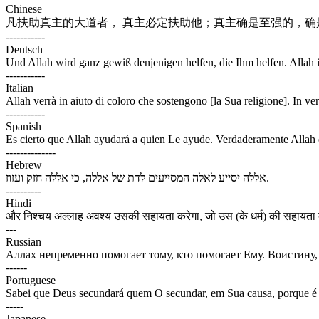
Chinese
凡扶助真主的大道者， 真主必定扶助他；真主确是至强的，确
-----------
Deutsch
Und Allah wird ganz gewiß denjenigen helfen, die Ihm helfen. Allah i
-----------
Italian
Allah verrà in aiuto di coloro che sostengono [la Sua religione]. In veri
-----------
Spanish
Es cierto que Allah ayudará a quien Le ayude. Verdaderamente Allah 
--------------
Hebrew
אללה יסייע לאלה המסייעים לדת של אללה, כי אללה חזק ועזוז.
----------
Hindi
और निश्चय अल्लाह अवश्य उसकी सहायता करेगा, जो उस (के धर्म) की सहायता कर
---
Russian
Аллах непременно помогает тому, кто помогает Ему. Воистину
------
Portuguese
Sabei que Deus secundará quem O secundar, em Sua causa, porque é 
-----
Japanese