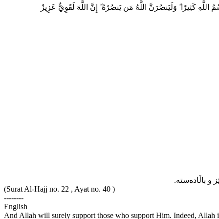
 اللَّهِ كَثِيرًا ۗ وَلَيَنصُرَنَّ اللَّهُ مَن يَنصُرُهُ ۗ إِنَّ اللَّهَ لَقَوِيٌّ عَزِيزٌ
و باڵاده‌سته‌
(Surat Al-Hajj no. 22 , Ayat no. 40 )
--------
English
And Allah will surely support those who support Him. Indeed, Allah 