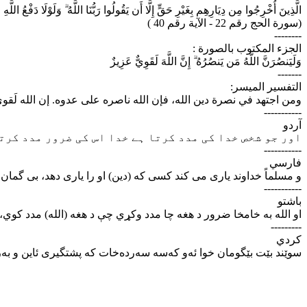
الَّذِينَ أُخْرِجُوا مِن دِيَارِهِم بِغَيْرِ حَقٍّ إِلَّا أَن يَقُولُوا رَبُّنَا اللَّهُ ۗ وَلَوْلَا دَفْعُ ال
(سورة الحج رقم 22 - الآية رقم 40 )
--------
الجزء المكتوب بالصورة :
وَلَيَنصُرَنَّ اللَّهُ مَن يَنصُرُهُ ۗ إِنَّ اللَّهَ لَقَوِيٌّ عَزِيزٌ
-------
التفسير الميسر:
ومن اجتهد في نصرة دين الله، فإن الله ناصره على عدوه. إن الله لَقوي .
-----------
آردو
اور جو شخص خدا کی مدد کرتا ہے خدا اس کی ضرور مدد کرت
-----------
فارسي
و مسلماً خداوند یاری می کند کسی که (دین) او را یاری دهد، بی گما.
-----------
باشتو
او الله به خامخا ضرور د هغه چا مدد وكړي چې د هغه (الله) مدد كوي،
---------
كردي
سوێند بێت بێگومان خوا ئه‌و که‌سه سه‌رده‌خات که پشتگیری ئاین و به‌ر.