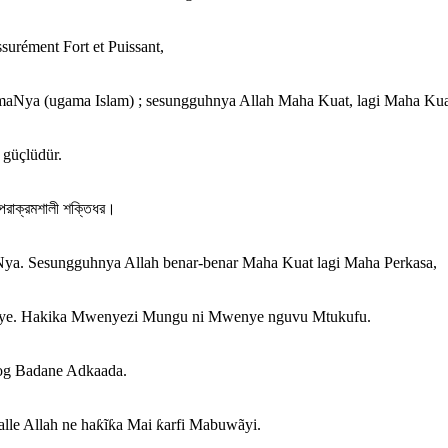
ssurément Fort et Puissant,
aNya (ugama Islam) ; sesungguhnya Allah Maha Kuat, lagi Maha Kua
 güçlüdür.
 পরাক্রমশালী শক্তিধর।
ya. Sesungguhnya Allah benar-benar Maha Kuat lagi Maha Perkasa,
Yeye. Hakika Mwenyezi Mungu ni Mwenye nguvu Mtukufu.
oog Badane Adkaada.
alle Allah ne haƙĩƙa Mai ƙarfi Mabuwãyi.