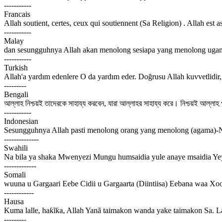
-----------
Francais
Allah soutient, certes, ceux qui soutiennent (Sa Religion) . Allah est a
-----------
Malay
dan sesungguhnya Allah akan menolong sesiapa yang menolong ugam
-----------
Turkish
Allah'a yardım edenlere O da yardım eder. Doğrusu Allah kuvvetlidir,
---------
Bengali
আল্লাহ নিশ্চয়ই তাদেরকে সাহায্য করবেন, যারা আল্লাহর সাহায্য করে। নিশ্চয়ই আল্লাহ
-----------
Indonesian
Sesungguhnya Allah pasti menolong orang yang menolong (agama)-N
--------------
Swahili
Na bila ya shaka Mwenyezi Mungu humsaidia yule anaye msaidia 
-------------
Somali
wuuna u Gargaari Eebe Cidii u Gargaarta (Diintiisa) Eebana waa X
------------
Hausa
Kuma lalle, haƙĩƙa, Allah Yanã taimakon wanda yake taimakon Sa. L
---------