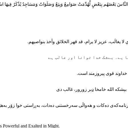
لَّهِ النَّاسَ بَعْضَهُم بِبَعْضٍ لَّهُدِّمَتْ صَوَامِعُ وَبِيَعٌ وَصَلَوَاتٌ وَمَسَاجِدُ يُذْكَرُ فِيهَا اسْمُ
لا يغالَب، عزيز لا يرام، قد قهر الخلائق وأخذ بنواصيهم
ا ہے۔ بےشک خدا توانا اور غالب ہے
ن خداوند قوی پیروزمند است
 بېشكه الله خامخا ډېر زورور، غالب دى
نامه‌که‌ی ده‌کات و هه‌واڵی سه‌رخستنی ده‌دات، به‌ڕاستی خوا زۆر به‌هێز 
is Powerful and Exalted in Might.