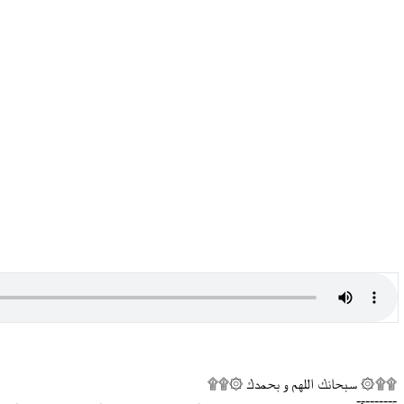
۩۩۞ سبحانك اللهم و بحمدك ۞۩۩
---------