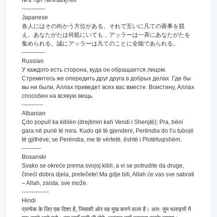
เดชานุภาพเหนือทุกสิ่ง
------------
Japanese
各人にはその向かう方位がある。それで互いに凡ての善事を競
え。あなたがたは何処にいても，アッラーは一斉にあなたがたを
集められる。誠にアッラーは凡てのことに全能であられる。
------------
Russian
У каждого есть сторона, куда он обращается лицом.
Стремитесь же опередить друг друга в добрых делах. Где бы
вы ни были, Аллах приведет всех вас вместе. Воистину, Аллах
способен на всякую вещь.
-----------
Albanian
Çdo popull ka kiblën (drejtimin kah Vendi i Shenjtë); Pra, bëni
gara në punë të mira. Kudo që të gjendeni, Perëndia do t’u tubojë
të gjithëve; se Perëndia, me të vërtetë, është i Plotëfuqishëm.
----------
Bosanski
Svako se okreće prema svojoj kibli, a vi se potrudite da druge,
čineći dobra djela, pretečete! Ma gdje bili, Allah će vas sve sabrati
– Allah, zaista, sve može.
--------------
Hindi
प्रत्येक के लिए एक दिशा है, जिसकी ओर वह मुख करने वाला है। अतः तुम भलाइयों में