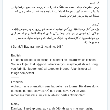
فارسي
و برای هر یک جهتی است که (هنگام نماز) بدان رو می کند پس در نیکیها بر
یکدیگر سبقت بگیرید. هر جا که باشید، خداوند همه شما را حاضر می کند،
همانا خداوند بر هر چیزی تواناست.
--------
كردي
بۆ هه‌ر گه‌ل و میلله‌تێك ڕوگه‌و قیبله‌یه‌ك هه‌یه‌، خوا ڕوویان وه‌رده‌چه‌رخێنێت
بۆ لای، (ده ئێوه‌ی موسوڵمان) پێشبڕكێ بكه‌ن له چاكه‌كاندا، ڕوو له هه‌ركوێ
بن خوا هه‌مووتان كۆ ده‌كاته‌وه چونكه به‌ڕاستی ئه‌و خوایه به‌توانایه به‌سه‌ر
هه‌موو شتێكدا.
( Surat Al-Baqarah no. 2 , Ayat no. 148 )
-------
English
For each [religious following] is a direction toward which it faces.
So race to [all that is] good. Wherever you may be, Allah will bring
you forth [for judgement] all together. Indeed, Allah is over all
things competent.
--------
Francais
A chacun une orientation vers laquelle il se tourne. Rivalisez donc
dans les bonnes œuvres. Où que vous soyez, Allah vous
ramènera tous vers Lui, car Allah est, certes Omnipotent.
--------
Malay
Dan bagi tiap-tiap umat ada arah (kiblat) yang masing-masing