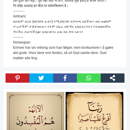
एक-दूसरे आगे बढ़ो। तुम जहाँ कही भी होगे, अल्लाह तुम्हें इकट्ठा करके लाएगा।
निःसंदेह अल्लाह हर चीज़ पर सर्वशक्तिमान है।
----------
Amharic
ለሁሉም እርሱ (በስግደት ፊቱን) የሚያዞርባት አግጣጫ አለችው፡፡ ወደ መልካም
ሥራዎችም ተሽቀዳደሙ፡፡ የትም ስፍራ ብትኾኑ አላህ እናንተን የተሰበሰባችሁ
ኾናችሁ ያመጣችኋል፡፡ አላህ በነገሩ ሁሉ ላይ ቻይ ነውና፡፡
---------
Norwegian
Enhver har sin retning som han følger, men konkurrerer i å gjøre
det gode. Hvor dere enn ferdes, så vil Gud samle dere. Gud
makter alle ting.