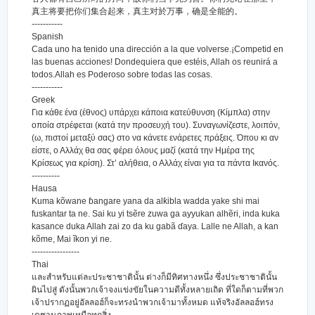
真主将要把你们集合起来，真主对於万事，确是全能的。
-----------
Spanish
Cada uno ha tenido una dirección a la que volverse.¡Competid en
las buenas acciones! Dondequiera que estéis, Allah os reunirá a
todos.Allah es Poderoso sobre todas las cosas.
-----------
Greek
Για κάθε ένα (έθνος) υπάρχει κάποια κατεύθυνση (Κίμπλα) στην
οποία στρέφεται (κατά την προσευχή του). Συναγωνίζεστε, λοιπόν,
(ω, πιστοί μεταξύ σας) στο να κάνετε ενάρετες πράξεις. Όπου κι αν
είστε, ο Αλλάχ θα σας φέρει όλους μαζί (κατά την Ημέρα της
Κρίσεως για κρίση). Στ’ αλήθεια, ο Αλλάχ είναι για τα πάντα Ικανός.
----------
Hausa
Kuma kõwane ɓangare yana da alƙibla wadda yake shi mai
fuskantar ta ne. Sai ku yi tsẽre zuwa ga ayyukan alhẽri, inda kuka
kasance duka Allah zai zo da ku gabã ɗaya. Lalle ne Allah, a kan
kõme, Mai ĩkon yi ne.
-----------------
Thai
และสำหรับแต่ละประชาชาตินั้น ต่างก็มีทิศทางหนึ่ง ซึ่งประชาชาตินั้น
ผินไปสู่ ดังนั้นพวกเจ้าจงแข่งขัยในความดีทั้งหลายเถิด ที่ใดก็ตามที่พวก
เจ้าปรากฏอยู่อัลลอฮ์ก็จะทรงนำพวกเจ้ามาทั้งหมด แท้จริงอัลลอฮ์ทรง