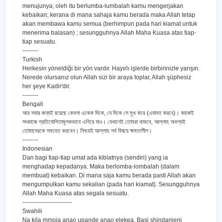
menujunya; oleh itu berlumba-lumbalah kamu mengerjakan
kebaikan; kerana di mana sahaja kamu berada maka Allah tetap
akan membawa kamu semua (berhimpun pada hari kiamat untuk
menerima balasan) ; sesungguhnya Allah Maha Kuasa atas tiap-
tiap sesuatu.
--------
Turkish
Herkesin yöneldiği bir yön vardır. Hayırlı işlerde birbirinizle yarışın.
Nerede olursanız olun Allah sizi bir araya toplar, Allah şüphesiz
her şeye Kadir'dir.
--------
Bengali
আর সবার জন্যই রয়েছে কেবলা একেক দিকে, যে দিকে সে মুখ করে (এবাদত করবে)। কাজেই
সৎকাজে প্রতিযোগিতামূলকভাবে এগিয়ে যাও। যেখানেই তোমরা থাকবে, আল্লাহ অবশ্যই
তোমাদেরকে সমবেত করবেন। নিশ্চয়ই আল্লাহ সর্ব বিষয়ে ক্ষমতাশীল।
--------
Indonesian
Dan bagi tiap-tiap umat ada kiblatnya (sendiri) yang ia
menghadap kepadanya. Maka berlomba-lombalah (dalam
membuat) kebaikan. Di mana saja kamu berada pasti Allah akan
mengumpulkan kamu sekalian (pada hari kiamat). Sesungguhnya
Allah Maha Kuasa atas segala sesuatu.
-------------------------
Swahili
Na kila mmoja anao upande anao elekea. Basi shindanieni