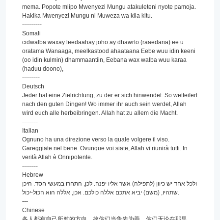
mema. Popote mlipo Mwenyezi Mungu atakuleteni nyote pamoja.
Hakika Mwenyezi Mungu ni Muweza wa kila kitu.
----------
Somali
cidwalba waxay leedaahay joho ay dhawrto (raaedana) ee u
oratama Wanaaga, meelkastood ahaataana Eebe wuu idin keeni
(oo idin kulmin) dhammaantiin, Eebana wax walba wuu karaa
(haduu doono),
---------
Deutsch
Jeder hat eine Zielrichtung, zu der er sich hinwendet. So wetteifert
nach den guten Dingen! Wo immer ihr auch sein werdet, Allah
wird euch alle herbeibringen. Allah hat zu allem die Macht.
--------
Italian
Ognuno ha una direzione verso la quale volgere il viso.
Gareggiate nel bene. Ovunque voi siate, Allah vi riunirà tutti. In
verità Allah è Onnipotente.
--------
Hebrew
ולכל אחד יש כיוון (לתפילה) אשר אליו יפנה. לכן, התחרו במעשי חסד. היכן
שתהיו, (משם) יביא אתכם אללה כולכם. אכן, אללה הוא הכול-יכול.
---
Chinese
各人都有自己所对的方向，故你们当争先为善。你们无论在那里，