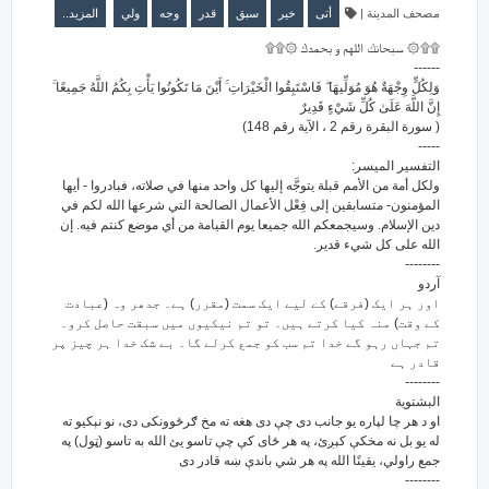
المزيد..
ولي
وجه
قدر
سبق
خير
أتى
|
مصحف المدينة
۩۩۞ سبحانك اللهم و بحمدك ۞۩۩
------
وَلِكُلٍّ وِجْهَةٌ هُوَ مُوَلِّيهَا ۖ فَاسْتَبِقُوا الْخَيْرَاتِ ۚ أَيْنَ مَا تَكُونُوا يَأْتِ بِكُمُ اللَّهُ جَمِيعًا ۚ
إِنَّ اللَّهَ عَلَىٰ كُلِّ شَيْءٍ قَدِيرٌ
( سورة البقرة رقم 2 ، الآية رقم 148)
-----
التفسير الميسر:
ولكل أمة من الأمم قبلة يتوجَّه إليها كل واحد منها في صلاته، فبادروا - أيها
المؤمنون- متسابقين إلى فِعْل الأعمال الصالحة التي شرعها الله لكم في
دين الإسلام. وسيجمعكم الله جميعا يوم القيامة من أي موضع كنتم فيه. إن
الله على كل شيء قدير.
--------
آردو
اور ہر ایک (فرقے) کے لیے ایک سمت (مقرر) ہے۔ جدھر وہ (عبادت
کے وقت) منہ کیا کرتے ہیں۔ تو تم نیکیوں میں سبقت حاصل کرو۔
تم جہاں رہو گے خدا تم سب کو جمع کرلے گا۔ بے شک خدا ہر چیز پر
قادر ہے
--------
البشتوية
او د هر چا لپاره یو جانب دى چې دى هغه ته مخ ګرځوونكى دى، نو نېكیو ته
له یو بل نه مخكې كېږئ، په هر ځاى كې چې تاسو یئ الله به تاسو (ټول) په
جمع راولي، یقینًا الله په هر شي باندې ښه قادر دى
--------