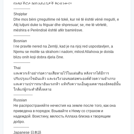
የአላህ ችሮታ ከበጎ አድራጊዎች ቅርብ ነውና፡፡
--------------
Shqiptar
Dhe mos bëni çrregullime në tokë, kur në të është vënë rregulli, e
Atij lutjuni duke iu friguar dhe shpresuar; se, me të vërtetë,
mëshira e Perëndisë është afër bamirësve.
--------------
Bosnian
I ne pravite nered na Zemlji, kad je na njoj red uspostavljen, a
Njemu se molite sa strahom i nadom; milost Allahova je doista
blizu onih koji dobra djela čine.
--------------
Thai
และพวกเจ้าอย่าก่อความเสียหายไว้ในแผ่นดิน หลังจากได้มีการ
ปรับปรุงแกไขมันแล้ว และจงวิงวอนขอต่อพระองค์ด้วยความยำเกรง
และความปรารถนาอันแรงกล้า แท้จริงความเอ็นดูเมตตาของอัลลอฮ์นั้น
ใกล้แก่ผู้กระทำดีทั้งหลาย
----------------
Russian
Не распространяйте нечестия на земле после того, как она
приведена в порядок. Взывайте к Нему со страхом и
надеждой. Воистину, милость Аллаха близка к творящим
добро.
-------------
Japanese 日本語