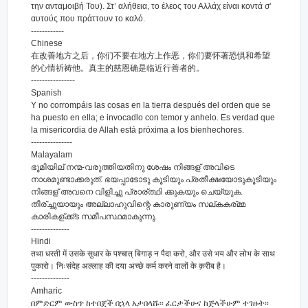
την ανταμοιβή Του). Στ’ αλήθεια, το έλεος του Αλλάχ είναι κοντά σ'
αυτούς που πράττουν το καλό.
------------
Chinese
在改善地方之后，你们不要在地方上作恶，你们要怀著恐惧和希望
的心情祈祷他。真主的慈恩确是临近行善者的。
----------------
Spanish
Y no corrompáis las cosas en la tierra después del orden que se
ha puesto en ella; e invocadlo con temor y anhelo. Es verdad que
la misericordia de Allah está próxima a los bienhechores.
---------------
Malayalam
ഭൂമിയില് നന്മ-വരുത്തിയതിനു ശേഷം നിങ്ങള് അവിടെ
നാശമുണ്ടാക്കരുത്‌. ഭയപ്പാടോടു കൂടിയും പ്രതീക്ഷയോടുകൂടിയും
നിങ്ങള് അവനെ വിളിച്ചു പ്രാര്ത്ഥി ക്കുകയും ചെയ്യുക.
തീര്ച്ചുയായും അല്ലാഹുവിന്റെ കാരുണ്യം സല്കകര്മ്മ
കാരികള്ക്ക്ട സമീപസ്ഥമാകുന്നു.
--------------
Hindi
तथा धरती में उसके सुधार के पश्चात् बिगाड़ न पैदा करो, और उसे भय और लोभ के साथ
पुकारो। निःसंदेह अल्लाह की दया अच्छे कर्म करने वालों के क़रीब है।
--------------
Amharic
በምድርም ውስጥ ከተበጀች በኋላ አታበላሹ፡፡ ፈርታችሁና ከጅላችሁም ተገዙት፡፡