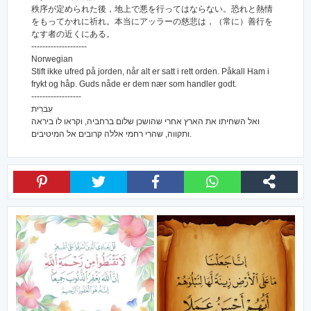
秩序が定められた後，地上で悪を行ってはならない。恐れと熱情
をもってかれに祈れ。本当にアッラーの慈悲は，（常に）善行を
なす者の近くにある。
--------------------
Norwegian
Stift ikke ufred på jorden, når alt er satt i rett orden. Påkall Ham i
frykt og håp. Guds nåde er dem nær som handler godt.
------------------
עִברִית
ואל השחיתו את הארץ אחרי שהושכן שלום ברחביה, וקראו לו ביראה
ותקווה, שהרי רחמי אללה קרובים אל המיטיבים.