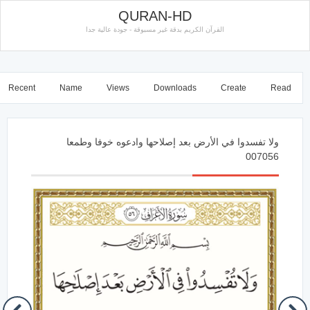
QURAN-HD
القرآن الكريم بدقة غير مسبوقة - جودة عالية جدا
Recent
Name
Views
Downloads
Create
Read
ولا تفسدوا في الأرض بعد إصلاحها وادعوه خوفا وطمعا
007056