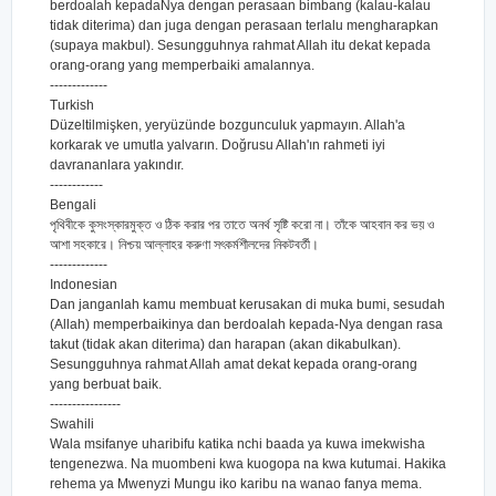
berdoalah kepadaNya dengan perasaan bimbang (kalau-kalau
tidak diterima) dan juga dengan perasaan terlalu mengharapkan
(supaya makbul). Sesungguhnya rahmat Allah itu dekat kepada
orang-orang yang memperbaiki amalannya.
-------------
Turkish
Düzeltilmişken, yeryüzünde bozgunculuk yapmayın. Allah'a
korkarak ve umutla yalvarın. Doğrusu Allah'ın rahmeti iyi
davrananlara yakındır.
------------
Bengali
পৃথিবীকে কুসংস্কারমুক্ত ও ঠিক করার পর তাতে অনর্থ সৃষ্টি করো না। তাঁকে আহবান কর ভয় ও
আশা সহকারে। নিশ্চয় আল্লাহর করুণা সৎকর্মশীলদের নিকটবর্তী।
-------------
Indonesian
Dan janganlah kamu membuat kerusakan di muka bumi, sesudah
(Allah) memperbaikinya dan berdoalah kepada-Nya dengan rasa
takut (tidak akan diterima) dan harapan (akan dikabulkan).
Sesungguhnya rahmat Allah amat dekat kepada orang-orang
yang berbuat baik.
----------------
Swahili
Wala msifanye uharibifu katika nchi baada ya kuwa imekwisha
tengenezwa. Na muombeni kwa kuogopa na kwa kutumai. Hakika
rehema ya Mwenyzi Mungu iko karibu na wanao fanya mema.