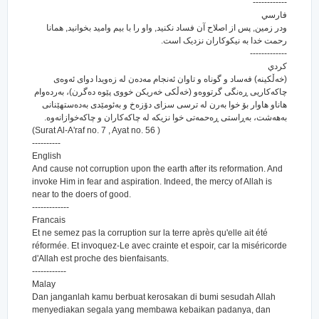
------------
فارسي
ودر زمين, پس از اصلاح آن فساد نکنيد, واو را با بيم واميد بخوانيد, همانا
رحمت خدا به نيکوکاران نزديک است.
-------------
كردي
(خه‌ڵکینه‌) فه‌ساد و گوناه و تاوان ئه‌نجام مه‌ده‌ن له زه‌ویدا دوای ئه‌وه‌ی
چاکه‌کاریی ڕه‌نگی گرتووه‌و (خه‌ڵکی خه‌ریکن خووی پێوه ده‌گرن)، به‌رده‌وام
هاناو هاوار بۆ خوا به‌رن له ترسی سزای دۆزه‌خ و به‌ئومێدی به‌ده‌ستهێنانی
به‌هه‌شت، به‌ڕاستی ڕه‌حمه‌تی خوا نزیکه له چاکه‌کاران و چاکه‌خوازانه‌وه‌.
(Surat Al-A'raf no. 7 , Ayat no. 56 )
----------
English
And cause not corruption upon the earth after its reformation. And
invoke Him in fear and aspiration. Indeed, the mercy of Allah is
near to the doers of good.
-------------
Francais
Et ne semez pas la corruption sur la terre après qu'elle ait été
réformée. Et invoquez-Le avec crainte et espoir, car la miséricorde
d'Allah est proche des bienfaisants.
------------
Malay
Dan janganlah kamu berbuat kerosakan di bumi sesudah Allah
menyediakan segala yang membawa kebaikan padanya, dan