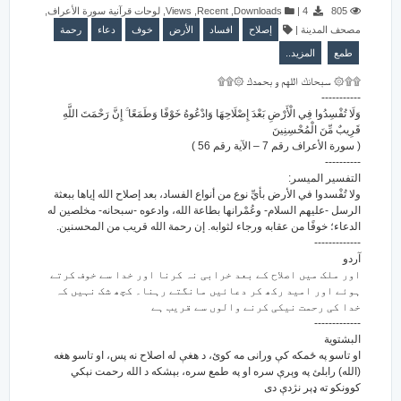
,
لوحات قرآنية سورة الأعراف
,
Views
,
Recent
,
Downloads
|
4
805
رحمة
دعاء
خوف
الأرض
افساد
إصلاح
|
مصحف المدينة
طمع
المزيد..
۩۩۞ سبحانك اللهم و بحمدك ۞۩۩
-----------
وَلَا تُفْسِدُوا فِي الْأَرْضِ بَعْدَ إِصْلَاحِهَا وَادْعُوهُ خَوْفًا وَطَمَعًا ۚ إِنَّ رَحْمَتَ اللَّهِ
قَرِيبٌ مِّنَ الْمُحْسِنِينَ
( سورة الأعراف رقم 7 – الآية رقم 56 )
----------
التفسير الميسر:
ولا تُفْسدوا في الأرض بأيِّ نوع من أنواع الفساد، بعد إصلاح الله إياها ببعثة
الرسل -عليهم السلام- وعُمْرانها بطاعة الله، وادعوه -سبحانه- مخلصين له
الدعاء؛ خوفًا من عقابه ورجاء لثوابه. إن رحمة الله قريب من المحسنين.
-------------
آردو
اور ملک میں اصلاح کے بعد خرابی نہ کرنا اور خدا سے خوف کرتے
ہوئے اور امید رکھ کر دعائیں مانگتے رہنا۔ کچھ شک نہیں کہ
خدا کی رحمت نیکی کرنے والوں سے قریب ہے
-------------
البشتوية
او تاسو په ځمكه كې ورانى مه كوئ، د هغې له اصلاح نه پس، او تاسو هغه
(الله) رابلئ په وېرې سره او په طمع سره، بېشكه د الله رحمت نېكي
كوونكو ته ډېر نژدې دى