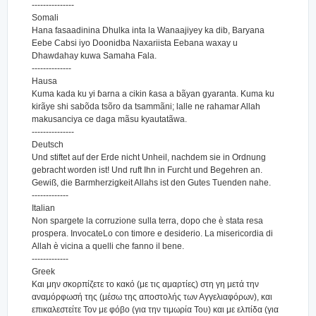
---------------
Somali
Hana fasaadinina Dhulka inta la Wanaajiyey ka dib, Baryana
Eebe Cabsi iyo Doonidba Naxariista Eebana waxay u
Dhawdahay kuwa Samaha Fala.
--------------
Hausa
Kuma kada ku yi ɓarna a cikin ƙasa a bãyan gyaranta. Kuma ku
kirãye shi sabõda tsõro da tsammãni; lalle ne rahamar Allah
makusanciya ce daga mãsu kyautatãwa.
---------------
Deutsch
Und stiftet auf der Erde nicht Unheil, nachdem sie in Ordnung
gebracht worden ist! Und ruft Ihn in Furcht und Begehren an.
Gewiß, die Barmherzigkeit Allahs ist den Gutes Tuenden nahe.
-------------
Italian
Non spargete la corruzione sulla terra, dopo che è stata resa
prospera. InvocateLo con timore e desiderio. La misericordia di
Allah è vicina a quelli che fanno il bene.
-------------
Greek
Και μην σκορπίζετε το κακό (με τις αμαρτίες) στη γη μετά την
αναμόρφωσή της (μέσω της αποστολής των Αγγελιαφόρων), και
επικαλεστείτε Τον με φόβο (για την τιμωρία Του) και με ελπίδα (για