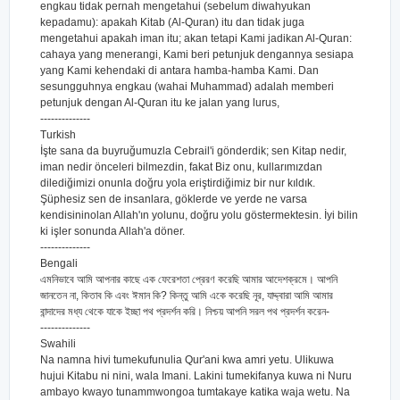
engkau tidak pernah mengetahui (sebelum diwahyukan
kepadamu): apakah Kitab (Al-Quran) itu dan tidak juga
mengetahui apakah iman itu; akan tetapi Kami jadikan Al-Quran:
cahaya yang menerangi, Kami beri petunjuk dengannya sesiapa
yang Kami kehendaki di antara hamba-hamba Kami. Dan
sesungguhnya engkau (wahai Muhammad) adalah memberi
petunjuk dengan Al-Quran itu ke jalan yang lurus,
--------------
Turkish
İşte sana da buyruğumuzla Cebrail'i gönderdik; sen Kitap nedir,
iman nedir önceleri bilmezdin, fakat Biz onu, kullarımızdan
dilediğimizi onunla doğru yola eriştirdiğimiz bir nur kıldık.
Şüphesiz sen de insanlara, göklerde ve yerde ne varsa
kendisininolan Allah'ın yolunu, doğru yolu göstermektesin. İyi bilin
ki işler sonunda Allah'a döner.
--------------
Bengali
এমনিভাবে আমি আপনার কাছে এক ফেরেশতা প্রেরণ করেছি আমার আদেশক্রমে। আপনি
জানতেন না, কিতাব কি এবং ঈমান কি? কিন্তু আমি একে করেছি নূর, যাদ্দ্বারা আমি আমার
বান্দাদের মধ্য থেকে যাকে ইচ্ছা পথ প্রদর্শন করি। নিশ্চয় আপনি সরল পথ প্রদর্শন করেন-
--------------
Swahili
Na namna hivi tumekufunulia Qur'ani kwa amri yetu. Ulikuwa
hujui Kitabu ni nini, wala Imani. Lakini tumekifanya kuwa ni Nuru
ambayo kwayo tunammwongoa tumtakaye katika waja wetu. Na