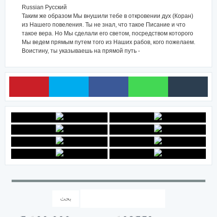
Russian Русский
Таким же образом Мы внушили тебе в откровении дух (Коран)
из Нашего повеления. Ты не знал, что такое Писание и что
такое вера. Но Мы сделали его светом, посредством которого
Мы ведем прямым путем того из Наших рабов, кого пожелаем.
Воистину, ты указываешь на прямой путь -