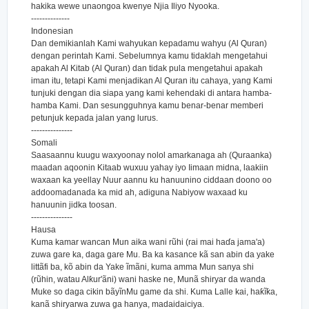
hakika wewe unaongoa kwenye Njia Iliyo Nyooka.
--------------
Indonesian
Dan demikianlah Kami wahyukan kepadamu wahyu (Al Quran)
dengan perintah Kami. Sebelumnya kamu tidaklah mengetahui
apakah Al Kitab (Al Quran) dan tidak pula mengetahui apakah
iman itu, tetapi Kami menjadikan Al Quran itu cahaya, yang Kami
tunjuki dengan dia siapa yang kami kehendaki di antara hamba-
hamba Kami. Dan sesungguhnya kamu benar-benar memberi
petunjuk kepada jalan yang lurus.
---------------
Somali
Saasaannu kuugu waxyoonay nolol amarkanaga ah (Quraanka)
maadan aqoonin Kitaab wuxuu yahay iyo Iimaan midna, laakiin
waxaan ka yeellay Nuur aannu ku hanuunino ciddaan doono oo
addoomadanada ka mid ah, adiguna Nabiyow waxaad ku
hanuunin jidka toosan.
---------------
Hausa
Kuma kamar wancan Mun aika wani rũhi (rai mai haɗa jama'a)
zuwa gare ka, daga gare Mu. Ba ka kasance kã san abin da yake
littãfi ba, kõ abin da Yake ĩmãni, kuma amma Mun sanya shi
(rũhin, watau Alƙur'ãni) wani haske ne, Munã shiryar da wanda
Muke so daga cikin bãyĩnMu game da shi. Kuma Lalle kai, haƙĩƙa,
kanã shiryarwa zuwa ga hanya, madaidaiciya.