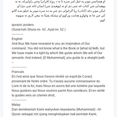
او همداسې مونږ په خپل امر سره تا ته د روح (قرآن) وحي راولېږله، ته نه
پوهېدلى چې كتاب څه شى دى او نه (پوهېدى چې) ایمان (څه شى دى) او
لېكن مونږ دغه (كتاب) رڼا ګرځولى دى چې په ده سره مونږ په خپلو بنده ګانو
كې چې چا ته وغواړو هدایت وركوو او بېشكه یقینًا ته نېغې لارې ته ښوونه
كوي
quranic posters
(Surat Ash-Shura no. 42 , Ayat no. 52 )
-----------
English
And thus We have revealed to you an inspiration of Our
command. You did not know what is the Book or [what is] faith, but
We have made it a light by which We guide whom We will of Our
servants. And indeed, [O Muhammad], you guide to a straight path
–
--------------
Francais
Et c'est ainsi que Nous t'avons révélé un esprit [le Coran]
provenant de Notre ordre. Tu n'avais aucune connaissance du
Livre ni de la foi; mais Nous en avons fait une lumière par laquelle
Nous guidons qui Nous voulons parmi Nos serviteurs. Et en vérité
tu guides vers un chemin droit,
--------------
Malay
Dan demikianlah Kami wahyukan kepadamu (Muhammad) - Al-
Quran sebagai roh (yang menghidupkan hati perintah Kami;