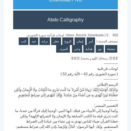
Abdo Calligraphy
,
لوحات قرآنية سورة الشورى
,
Views
,
Recent
,
Downloads
|
5
859
كتب
عبد
دراية
جعل
الروح
إيمان
أمر
|
مصحف المدينة
مشيئة
نور
هداية
وحي
المزيد..
۩۩۞ سبحانك اللهم و بحمدك ۞۩۩
------------
لوحات قرءانية
( سورة الشورى رقم 42 – الآية رقم 52 )
------------
الرسم الإملائي
وَكَذَٰلِكَ أَوْحَيْنَا إِلَيْكَ رُوحًا مِّنْ أَمْرِنَا ۚ مَا كُنتَ تَدْرِي مَا الْكِتَابُ وَلَا الْإِيمَانُ وَلَٰكِن
جَعَلْنَاهُ نُورًا نَّهْدِي بِهِ مَن نَّشَاءُ مِنْ عِبَادِنَا ۚ وَإِنَّكَ لَتَهْدِي إِلَىٰ صِرَاطٍ مُّسْتَقِيمٍ
-----------
التفسير الميسر:
وكما أوحينا إلى الأنبياء من قبلك -أيها النبي- أوحينا إليك قرآنًا من عندنا، ما
كنت تدري قبله ما الكتب السابقة ولا الإيمان ولا الشرائع الإلهية؟ ولكن
جعلنا القرآن ضياء للناس نهدي به مَن نشاء مِن عبادنا إلى الصراط
المستقيم. وإنك -أيها الرسول- لَتَدُلُّ وَتُرْشِدُ بإذن الله إلى صراط مستقيم-