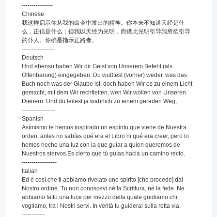
----------------
Chinese
我这样启示你从我的命令中发出的精神。你本来不知道天经是什
么，正信是什么；但我以天经为光明，而借此光明引导我所欲引导
的仆人。你确是指示正路者。
-----------------
Deutsch
Und ebenso haben Wir dir Geist von Unserem Befehl (als
Offenbarung) eingegeben. Du wußtest (vorher) weder, was das
Buch noch was der Glaube ist; doch haben Wir es zu einem Licht
gemacht, mit dem Wir rechtleiten, wen Wir wollen von Unseren
Dienern. Und du leitest ja wahrlich zu einem geraden Weg,
-----------------
Spanish
Asímismo te hemos inspirado un espíritu que viene de Nuestra
orden; antes no sabías qué era el Libro ni qué era creer, pero lo
hemos hecho una luz con la que guiar a quien queremos de
Nuestros siervos.Es cierto que tú guías hacia un camino recto.
------------------
Italian
Ed è così che ti abbiamo rivelato uno spirito [che procede] dal
Nostro ordine. Tu non conoscevi né la Scrittura, né la fede. Ne
abbiamo fatto una luce per mezzo della quale guidiamo chi
vogliamo, tra i Nostri servi. In verità tu guiderai sulla retta via,
------------