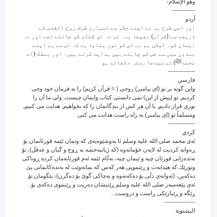
وهو الإسلام-
------------
آردو
اور اسی طرح ہم نے اپنے حکم سے تمہاری طرف روح القدس کے
ذریعے سے (قرآن) بھیجا ہے۔ تم نہ تو کتاب کو جانتے تھے اور نہ
ایمان کو۔ لیکن ہم نے اس کو نور بنایا ہے کہ اس سے ہم اپنے
بندوں میں سے جس کو چاہتے ہیں ہدایت کرتے ہیں۔ اور بےشک (اے
محمدﷺ) تم سیدھا رستہ دکھاتے ہو
--------------
فارسي
واین گونه بر تو (ای پیامبر) روحی ( = قرآن کریم) را به فرمان خود وحی
کردیم, تو (پیش از این) نمی دانستی کتاب وایمان چیست, ولی ما آن را
نوری قرار دادیم, با آن هر کس از بندگانمان را که بخواهیم, هدایت می کنیم,
ومسلماً تو (ای پیامبر) به راه راست هدایت می کنی
--------------
كردي
ئه‌ی محمد صلی الله علیه وسلم ئا به‌وشێوه‌یه‌ی که وتمان ئێمه قورئانمان بۆ
ڕه‌وانه کردیت له لایه‌ن خۆمانه‌وه (که ژیانبه‌خشه به ڕوح و گیان و عه‌قڵ)، تۆ
نه‌تده‌زانی قورئان چیه و ئیمان چیه‌، به‌ڵام ئێمه ئه‌م قورئانه‌مان کرده ڕوناکی
ونورێك که هیدایه‌ت و ڕێنمویی هه‌ر که‌س که بمانه‌وێت له به‌نده‌کانمانی پێ
ده‌که‌ین، (ئه‌وانه‌ی دڵی بۆ ده‌که‌نه‌وه و به‌چاکی گوێ بۆ ده‌گرن)، بێگومان تۆ
ئه‌ی پێغه‌مبه‌ر صلی الله علیه وسلم ڕێنیشان ده‌ریت و ڕێنموی ده‌که‌ی بۆ
ڕێگه و ڕێبازێکی ڕاست و دروست...
----------------
البشتوية