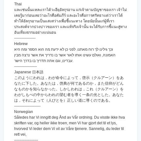
Thai
และเช่นนั้นแหละเราได้วะฮียฺอัลกุรอาน แก่เจ้าตามบัญชาของเรา เจ้าไม่
เคยรู้มาก่อนเลยว่าอะไรคือคัมภีร์ และอะไรคือการศรัทธาแต่ว่าเราได้
ทำให้อัลกุรอานเป็นแสงสว่างเพื่อชี้แนะทาง โดยนัยนั้นแก่ผู้ที่เรา
ประสงค์จากปวงบ่าวของเรา และแท้จริงเจ้านั้น จะได้รับการชี้แนะสู่ทาง
อันเที่ยงธรรมอย่างแน่นอน
-----------------
Hebrew
וכך גילינו לך רוח מאתנו. לפני כן לא ידעת מה הוא הספר ומה היא
האמונה, ואולם עשינו אותו לאור אשר בו נדריך את אשר נרצה מבין
עבדינו, וגם אתה תדריך בו בדרך הישר.
------------------
Japanese 日本語
このようにわれは，わが命令によって，啓示（クルアーン）をあ
なたに下した。あなたは，啓典が何であるのか，また信仰がどん
なものかを知らなかった。しかしわれは，これ（クルアーン）を
わがしもべの中からわれの望む者を導く一条の光とした。あなた
は，それによって（人びとを）正しい道に導くのである。
---------------------
Norwegian
Således har Vi inngitt deg Ånd av Vår ordning. Du visste ikke hva
skriften var, og heller ikke troen, men Vi har gjort det til et lys,
hvorved Vi leder dem Vi vil av Våre tjenere. Sannelig, du leder til
rett vei,
-------------------