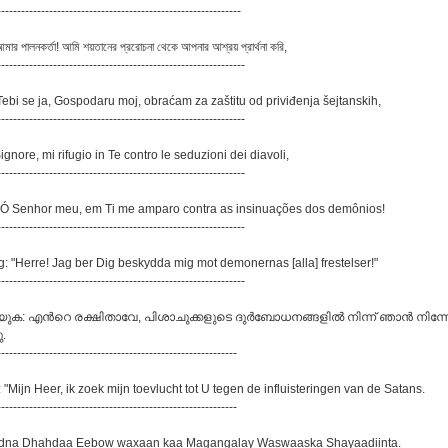
-------------------------------------------------------------
আমার পালনকর্তা! আমি শয়তানের প্ররোচনা থেকে আপনার আশ্রয় প্রার্থনা করি,
--------------------------------------------------------------
: "Tebi se ja, Gospodaru moj, obraćam za zaštitu od priviđenja šejtanskih,
--------------------------------------------------------------
“Signore, mi rifugio in Te contro le seduzioni dei diavoli,
--------------------------------------------------------------
e: Ó Senhor meu, em Ti me amparo contra as insinuações dos demônios!
--------------------------------------------------------------
g: "Herre! Jag ber Dig beskydda mig mot demonernas [alla] frestelser!"
--------------------------------------------------------------
റയുക: എന്‍റെ രക്ഷിതാവേ, പിശാചുക്കളുടെ ദുര്‍ബോധനങ്ങളില്‍ നിന്ന് ഞാന്‍ നിന്ന
ു.
------------------------------------------------------------
: "Mijn Heer, ik zoek mijn toevlucht tot U tegen de influisteringen van de Satans.
------------------------------------------------------------
adna Dhahdaa Eebow waxaan kaa Magangalay Waswaaska Shayaadiinta.