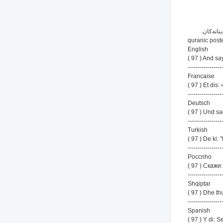
quranic post
English
( 97 ) And sa
-----------------
Francaise
( 97 ) Et dis
-----------------
Deutsch
( 97 ) Und s
-----------------
Turkish
( 97 ) De ki:
-----------------
Poccnho
( 97 ) Скаж
-----------------
Shqiptar
( 97 ) Dhe thu
-----------------
Spanish
( 97 ) Y di: 