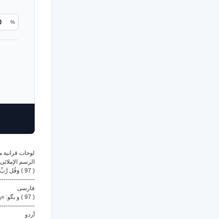
%
لوحات قرانية من
الرسم الإملائى
( 97 ) وَقُل رَّبِّ أَعُوذُ بِكَ مِنْ هَمَزَاتِ الشَّيَاطِينِ
------------------
فارسى
( 97 ) و بگو: «پروردگارا ! من از وسوسه های شیطان به تو پناه می برم،
------------------
أردو