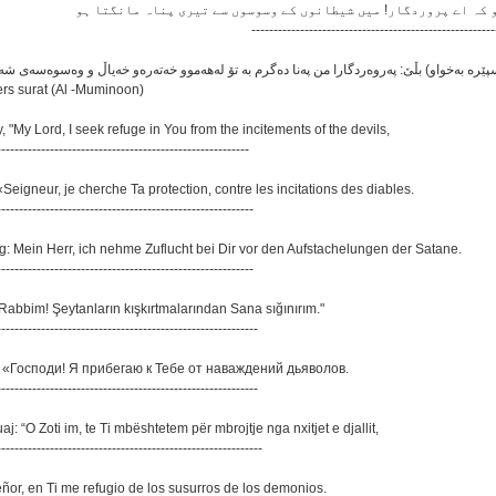
-------------------------------------------------------
ers surat (Al -Muminoon)
y, "My Lord, I seek refuge in You from the incitements of the devils,
---------------------------------------------------------
: «Seigneur, je cherche Ta protection, contre les incitations des diables.
----------------------------------------------------------
ag: Mein Herr, ich nehme Zuflucht bei Dir vor den Aufstachelungen der Satane.
----------------------------------------------------------
 "Rabbim! Şeytanların kışkırtmalarından Sana sığınırım."
-----------------------------------------------------------
и: «Господи! Я прибегаю к Тебе от наваждений дьяволов.
-----------------------------------------------------------
aj: “O Zoti im, te Ti mbështetem për mbrojtje nga nxitjet e djallit,
------------------------------------------------------------
Señor, en Ti me refugio de los susurros de los demonios.