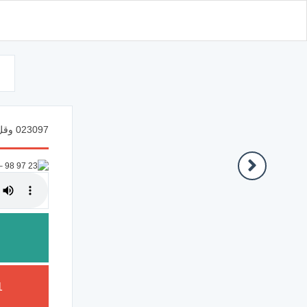
d
023097 وقل رب أعوذ بك من همزات الشياطين
1