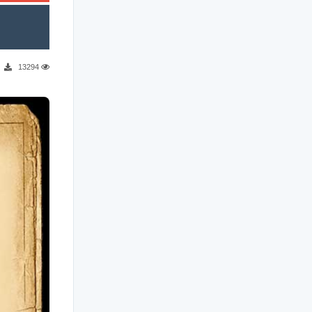
381
13294