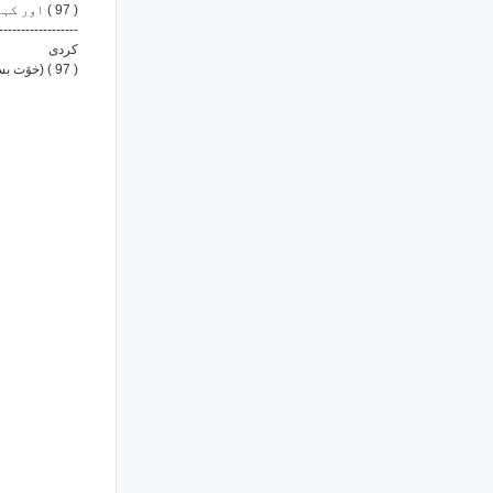
( 97 ) اور کہو کہ اے پروردگار! میں شیطانوں کے وسوسوں سے تیری پناہ مانگتا ہو
------------------
كردى
( 97 ) (خۆت بسپێره به‌خواو) بڵێ: په‌روه‌ردگارا من په‌نا ده‌گرم به تۆ له‌هه‌موو خه‌ته‌ره‌و خه‌یاڵ و وه‌سوه‌سه‌ی شه‌یتانه‌کان.