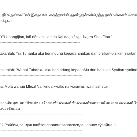
------------------------------------------------------------
ம்; நீர் கூறுவீராக! "என் இறைவனே! ஷைத்தானின் தூண்டுதல்களிலிருந்து நான் உன்னைக் கொ
என்றும்)
--------------------------------------------------------------
 "Yã Ubangijĩna, inã nẽman tsari da Kai daga fizge-fizgen Shaiɗãnu."
------------------------------------------------------------------
atakanlah: "Ya Tuhanku aku berlindung kepada Engkau dari bisikan-bisikan syaitan
--------------------------------------------------------------------
atakanlah: "Wahai Tuhanku, aku berlindung kepadaMu dari hasutan Syaitan-syaita
--------------------------------------------------------------------
ma: Mola wangu Mlezi! Najikinga kwako na wasiwasi wa mashet'ani.
--------------------------------------------------------------------
กล่าวเถิดมุฮัมมัด “ข้าแต่พระเจ้าของข้าพระองค์ ข้าพระองค์ขอความคุ้มครองต่อพระองค์ ใ
าบของชัยฎอน
---------------------------------------------------------------------
 «Эй Роббим, сендан шайтонларнинг васвасасидан паноҳ сўрайман!
--------------------------------------------------------------------