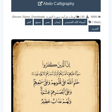
Abdo Calligraphy
,
Recent
,
Name
,
Downloads
,
لوحات قرآنية سورة البقرة
|
83
8995
كفر
سمع
بصر
إيمان
أسماء الله الحسنى
|
Views
المزيد..