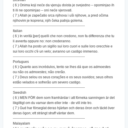
Bosnian
( 6 ) Onima koji neće da vjeruju doista je svejedno – opominjao ih
ti ili ne opominjao – oni neće vjerovati.
( 7 ) Allah je zapečatio srca njihova i uši njihove, a pred očima
njihovim je koprena; njih čeka patnja golema.
---------------------------------------------------------------
Italian
( 6 ) In verità [per] quelli che non credono, non fa differenza che tu
li avverta oppure no: non crederanno.
( 7 ) Allah ha posto un sigillo sui loro cuori e sulle loro orecchie e
sui loro occhi c'è un velo; avranno un castigo immenso.
---------------------------------------------------------------
Portugues
( 6 ) Quanto aos incrédulos, tento se lhes dá que os admoestes
ou não os admoestes; não crerão.
( 7 ) Deus selou os seus corações e os seus ouvidos; seus olhos
estão velados e sofrerão um severo castigo.
---------------------------------------------------------------
Swedish
( 6 ) MEN FÖR dem som framhärdar i att förneka sanningen är det
likgiltigt om du varnar dem eller inte - de vill inte tro.
( 7 ) Gud har förseglat deras hjärtan och deras öron och täckt över
deras ögon; ett strängt straff väntar dem.
---------------------------------------------------------------
Malayalam