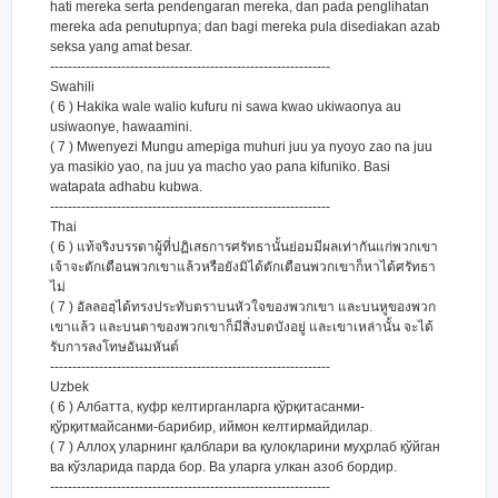
hati mereka serta pendengaran mereka, dan pada penglihatan
mereka ada penutupnya; dan bagi mereka pula disediakan azab
seksa yang amat besar.
---------------------------------------------------------------
Swahili
( 6 ) Hakika wale walio kufuru ni sawa kwao ukiwaonya au
usiwaonye, hawaamini.
( 7 ) Mwenyezi Mungu amepiga muhuri juu ya nyoyo zao na juu
ya masikio yao, na juu ya macho yao pana kifuniko. Basi
watapata adhabu kubwa.
---------------------------------------------------------------
Thai
( 6 ) แท้จริงบรรดาผู้ที่ปฏิเสธการศรัทธานั้นย่อมมีผลเท่ากันแก่พวกเขา
เจ้าจะตักเตือนพวกเขาแล้วหรือยังมิได้ตักเตือนพวกเขาก็หาได้ศรัทธา
ไม่
( 7 ) อัลลอฮฺได้ทรงประทับตราบนหัวใจของพวกเขา และบนหูของพวก
เขาแล้ว และบนตาของพวกเขาก็มีสิ่งบดบังอยู่ และเขาเหล่านั้น จะได้
รับการลงโทษอันมหันต์
---------------------------------------------------------------
Uzbek
( 6 ) Албатта, куфр келтирганларга қўрқитасанми-
қўрқитмайсанми-барибир, иймон келтирмайдилар.
( 7 ) Аллоҳ уларнинг қалблари ва қулоқларини муҳрлаб қўйган
ва кўзларида парда бор. Ва уларга улкан азоб бордир.
---------------------------------------------------------------