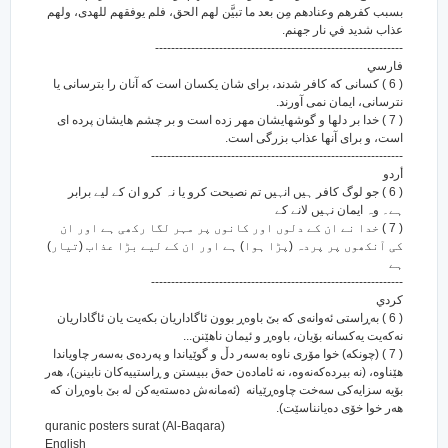
بسبب كفرهم وعنادهم مِن بعد ما تبيَّن لهم الحق، فلم يوفقهم للهدى، ولهم
عذاب شديد في نار جهنم.
--------------------------------------------------------------
فارسي
( 6 ) کسانی که کافر شدند، برای شان یکسان است که آنان را بترسانی یا
نترسانی، ایمان نمی آورند.
( 7 ) خدا بر دلها و گوشهایشان مهر زده است و بر چشم هایشان پرده ای
است، و برای آنها عذاب بزرگی است.
---------------------------------------------------------------
أردو
( 6 ) جو لوگ کافر ہیں انہیں تم نصیحت کرو یا نہ کرو ان کے لیے برابر
ہے۔ وہ ایمان نہیں لانے کے
( 7 ) خدا نے ان کے دلوں اور کانوں پر مہر لگا رکھی ہے اور ان
کی آنکھوں پر پردہ (پڑا ہوا) ہے اور ان کے لیے بڑا عذاب (تیار)
ہے
---------------------------------------------------------------
كردي
( 6 ) به‌ڕاستی ئه‌وانه‌ی که بێ باوه‌ڕ بوون ئاگاداریان بکه‌یت یان ئاگاداریان
نه‌که‌یت یه‌کسانه بۆیان، باوه‌ڕ و ئیمان ناهێنن...
( 7 ) (چونکه‌) خوا مۆری ناوه به‌سه‌ر دڵ و گوێیاندا و په‌رده‌ی به‌سه‌ر چاویاندا
هێناوه‌، (نه بیرده‌که‌نه‌وه‌، نه ئاماده‌ن حه‌ق ببیستن و ڕاستییه‌کان نابینن)، هه‌ر
بۆیه سزایه‌کی سه‌خت چاوه‌ڕێیانه ‎‎‎ (ئه‌مانه‌ش ده‌سته‌یه‌کن له بێ باوه‌ڕان که
هه‌ر خوا خۆی ده‌یانناسێت).
quranic posters surat (Al-Baqara)
English