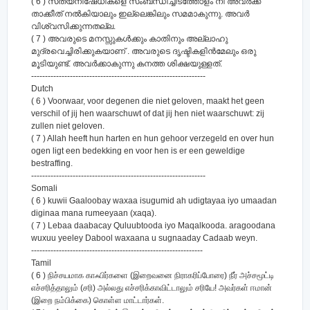
( 6 ) സത്യനിഷേധികളെ സംബന്ധിച്ചിടത്തോളം നീ അവര്‍ക്ക്
താക്കീത് നല്‍കിയാലും ഇല്ലെങ്കിലും സമമാകുന്നു. അവര്‍
വിശ്വസിക്കുന്നതല്ല.
( 7 ) അവരുടെ മനസ്സുകള്‍ക്കും കാതിനും അല്ലാഹു
മുദ്രവെച്ചിരിക്കുകയാണ് . അവരുടെ ദൃഷ്ടികളിന്‍മേലും ഒരു
മൂടിയുണ്ട്‌. അവര്‍ക്കാകുന്നു കനത്ത ശിക്ഷയുള്ളത്‌.
---------------------------------------------------------------
Dutch
( 6 ) Voorwaar, voor degenen die niet geloven, maakt het geen
verschil of jij hen waarschuwt of dat jij hen niet waarschuwt: zij
zullen niet geloven.
( 7 ) Allah heeft hun harten en hun gehoor verzegeld en over hun
ogen ligt een bedekking en voor hen is er een geweldige
bestraffing.
---------------------------------------------------------------
Somali
( 6 ) kuwii Gaaloobay waxaa isugumid ah udigtayaa iyo umaadan
diginaa mana rumeeyaan (xaqa).
( 7 ) Lebaa daabacay Quluubtooda iyo Maqalkooda. aragoodana
wuxuu yeeley Dabool waxaana u sugnaaday Cadaab weyn.
--------------------------------------------------------------
Tamil
( 6 ) நிச்சயமாக காஃபிர்களை (இறைவனை நிராகரிப்போரை) நீர் அச்சமூட்டி
எச்சரித்தாலும் (சரி) அல்லது எச்சரிக்காவிட்டாலும் சரியே! அவர்கள் ஈமான்
(இறை நம்பிக்கை) கொள்ள மாட்டார்கள்.