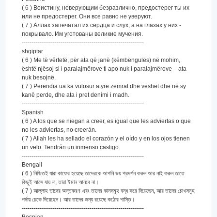
( 6 ) Воистину, неверующим безразлично, предостерег ты их
или не предостерег. Они все равно не уверуют.
( 7 ) Аллах запечатал их сердца и слух, а на глазах у них -
покрывало. Им уготованы великие мучения.
---------------------------------------------------------------
shqiptar
( 6 ) Me të vërtetë, për ata që janë (këmbëngulës) në mohim,
është njësoj si i paralajmërove ti apo nuk i paralajmërove – ata
nuk besojnë.
( 7 ) Perëndia ua ka vulosur atyre zemrat dhe veshët dhe në sy
kanë perde, dhe ata i pret denimi i madh.
---------------------------------------------------------------
Spanish
( 6 ) A los que se niegan a creer, es igual que les adviertas o que
no les adviertas, no creerán.
( 7 ) Allah les ha sellado el corazón y el oído y en los ojos tienen
un velo. Tendrán un inmenso castigo.
---------------------------------------------------------------
Bengali
( 6 ) নিশ্চিতই যারা কাফের হয়েছে তাদেরকে আপনি ভয় প্রদর্শন করুন আর নাই করুন তাতে
কিছুই আসে যায় না, তারা ঈমান আনবে না।
( 7 ) আল্লাহ তাদের অন্তকরণ এবং তাদের কানসমূহ বন্ধ করে দিয়েছেন, আর তাদের চোখসমূহ
পর্দায় ঢেকে দিয়েছেন। আর তাদের জন্য রয়েছে কঠোর শাস্তি।
---------------------------------------------------------------