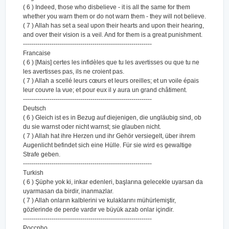
( 6 ) Indeed, those who disbelieve - it is all the same for them
whether you warn them or do not warn them - they will not believe.
( 7 ) Allah has set a seal upon their hearts and upon their hearing,
and over their vision is a veil. And for them is a great punishment.
---------------------------------------------------------------
Francaise
( 6 ) [Mais] certes les infidèles que tu les avertisses ou que tu ne
les avertisses pas, ils ne croient pas.
( 7 ) Allah a scellé leurs cœurs et leurs oreilles; et un voile épais
leur couvre la vue; et pour eux il y aura un grand châtiment.
---------------------------------------------------------------
Deutsch
( 6 ) Gleich ist es in Bezug auf diejenigen, die ungläubig sind, ob
du sie warnst oder nicht warnst; sie glauben nicht.
( 7 ) Allah hat ihre Herzen und ihr Gehör versiegelt, über ihrem
Augenlicht befindet sich eine Hülle. Für sie wird es gewaltige
Strafe geben.
---------------------------------------------------------------
Turkish
( 6 ) Şüphe yok ki, inkar edenleri, başlarına gelecekle uyarsan da
uyarmasan da birdir, inanmazlar.
( 7 ) Allah onların kalblerini ve kulaklarını mühürlemiştir,
gözlerinde de perde vardır ve büyük azab onlar içindir.
---------------------------------------------------------------
Poccnho