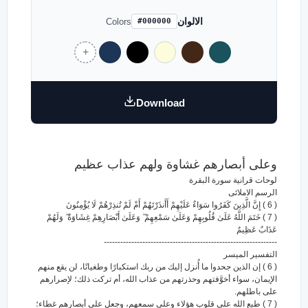
الالوان
Colors
#000000
Download
وعلى أبصارهم غشاوة ولهم عذاب عظيم
لوحات قرانية سورة البقرة
الرسم الاملائى
( 6 ) إِنَّ الَّذِينَ كَفَرُوا سَوَاءٌ عَلَيْهِمْ أَأَنذَرْتَهُمْ أَمْ لَمْ تُنذِرْهُمْ لَا يُؤْمِنُونَ
( 7 ) خَتَمَ اللَّهُ عَلَىٰ قُلُوبِهِمْ وَعَلَىٰ سَمْعِهِمْ ۖ وَعَلَىٰ أَبْصَارِهِمْ غِشَاوَةٌ ۖ وَلَهُمْ
عَذَابٌ عَظِيمٌ
---------------------------------------------------------------
التفسير الميسر
( 6 ) إن الذين جحدوا ما أُنزل إليك من ربك استكبارًا وطغيانًا، لن يقع منهم
الإيمان، سواء أخوَّفتهم وحذرتهم من عذاب الله، أم تركت ذلك؛ لإصرارهم
على باطلهم.
( 7 ) طبع الله على قلوب هؤلاء وعلى سمعهم، وجعل على أبصارهم غطاء؛