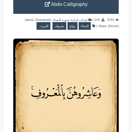
Abdo Calligraphy
,
Name
,
Downloads
,
لوحات قرآنية سورة النساء
|
144
9781
المزيد..
معروف
زواج
النساء
|
Views
,
Recent