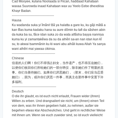
Cad Mooyee, kulana Noolaada si Fiican, haddaad Kahataan
waxaa Suurowda inaad Kahataan wax uu Yeelo Eebe dhexdiisa
Khayr Badan.
----------------------------------------
Hausa
Ku waɗanda suka yi ĩmãni! Bã ya halatta a gare ku, ku gãji mãtã a
kan tĩlas kuma kadaku hana su aure dõmin ku tafi da sãshen abin
da kuka ba su, fãce idan suka zo da wata alfãsha bayya nanniya
kuma ku yi zamantakẽwa da su da alhẽri sa›an nan idan kun ƙĩ
su, to akwai tsammãnin ku ƙi wani abu alhãli kuwa Allah Ya sanya
wani alhẽri mai yawaa cikinsa.
-----------------------------------------
Chinese
信道的人们啊！你们不得强占妇女，当作遗产，也不得压迫她们，
以便你们收回你们所给她们的一部分聘仪，除非她们作了明显的丑
事。你们当善待她们。如果你们厌恶她们，（那末，你们应当忍受
她们），因为，或许你们厌恶一件事，而真主在那件事中安置下许
多福利。
------------------------------------------
Deutsch
O die ihr glaubt, es ist euch nicht erlaubt, Frauen wider (ihren)
Willen zu erben. Und drangsaliert sie nicht, um (ihnen) einen Teil
von dem, was ihr ihnen gegeben habt, zu nehmen, außer sie
begehen etwas klar Abscheuliches. Und geht in rechtlicher Weise
mit ihnen um. Wenn sie euch zuwider sind, so ist euch vielleicht