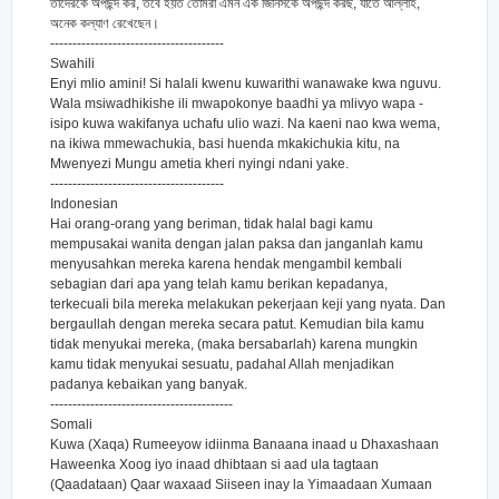
তাদেরকে অপছন্দ কর, তবে হয়ত তোমরা এমন এক জিনিসকে অপছন্দ করছ, যাতে আল্লাহ,
অনেক কল্যাণ রেখেছেন।
---------------------------------------
Swahili
Enyi mlio amini! Si halali kwenu kuwarithi wanawake kwa nguvu.
Wala msiwadhikishe ili mwapokonye baadhi ya mlivyo wapa -
isipo kuwa wakifanya uchafu ulio wazi. Na kaeni nao kwa wema,
na ikiwa mmewachukia, basi huenda mkakichukia kitu, na
Mwenyezi Mungu ametia kheri nyingi ndani yake.
---------------------------------------
Indonesian
Hai orang-orang yang beriman, tidak halal bagi kamu
mempusakai wanita dengan jalan paksa dan janganlah kamu
menyusahkan mereka karena hendak mengambil kembali
sebagian dari apa yang telah kamu berikan kepadanya,
terkecuali bila mereka melakukan pekerjaan keji yang nyata. Dan
bergaullah dengan mereka secara patut. Kemudian bila kamu
tidak menyukai mereka, (maka bersabarlah) karena mungkin
kamu tidak menyukai sesuatu, padahal Allah menjadikan
padanya kebaikan yang banyak.
-----------------------------------------
Somali
Kuwa (Xaqa) Rumeeyow idiinma Banaana inaad u Dhaxashaan
Haweenka Xoog iyo inaad dhibtaan si aad ula tagtaan
(Qaadataan) Qaar waxaad Siiseen inay la Yimaadaan Xumaan