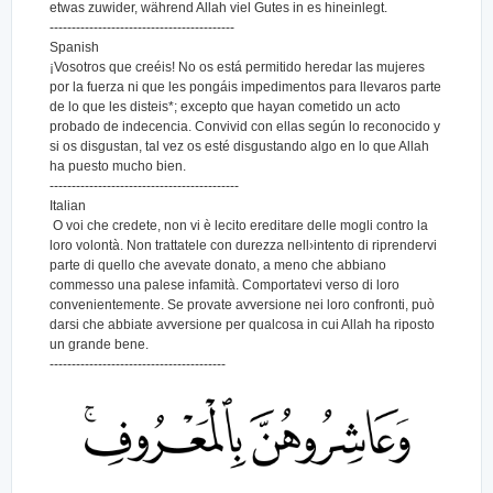
etwas zuwider, während Allah viel Gutes in es hineinlegt.
------------------------------------------
Spanish
¡Vosotros que creéis! No os está permitido heredar las mujeres
por la fuerza ni que les pongáis impedimentos para llevaros parte
de lo que les disteis*; excepto que hayan cometido un acto
probado de indecencia. Convivid con ellas según lo reconocido y
si os disgustan, tal vez os esté disgustando algo en lo que Allah
ha puesto mucho bien.
-------------------------------------------
Italian
O voi che credete, non vi è lecito ereditare delle mogli contro la
loro volontà. Non trattatele con durezza nell›intento di riprendervi
parte di quello che avevate donato, a meno che abbiano
commesso una palese infamità. Comportatevi verso di loro
convenientemente. Se provate avversione nei loro confronti, può
darsi che abbiate avversione per qualcosa in cui Allah ha riposto
un grande bene.
----------------------------------------