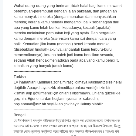
Wahai orang-orang yang beriman, tidak halal bagi kamu mewarisi
perempuan-perempuan dengan jalan paksaan, dan janganlah
kamu menyakiti mereka (dengan menahan dan menyusahkan
mereka) kerana kamu hendak mengambil balik sebahagian dari
apa yang kamu telah berikan kepadanya, kecuali (apabila)
mereka melakukan perbuatan keji yang nyata. Dan bergaulah
kamu dengan mereka (isteri-isteri kamu itu) dengan cara yang
baik. Kemudian jika kamu (merasai) benci kepada mereka
(disebabkan tingkah-lakunya, janganlah kamu terburu-buru
menceraikannya), kerana boleh jadi kamu bencikan sesuatu,
sedang Allah hendak menjadikan pada apa yang kamu benci itu
kebaikan yang banyak (untuk kamu).
---------------------------------------
Turkish
Ey İnananlar! Kadınlara zorla mirasçı olmaya kalkmanız size helal
değildir. Apaçık hayasızlık etmedikçe onlara verdiğinizin bir
kısmını alıp götürmeniz için onları sıkıştırmayın. Onlarla güzellikle
geçinin. Eğer onlardan hoşlanmıyorsanız, sabredin,
hoşlanmadığınız bir şeyi Allah çok hayırlı kılmış olabilir.
---------------------------------------
Bengali
হে ঈমাণদারগণ! বলপূর্বক নারীদেরকে উত্তরাধিকারে গ্রহন করা তোমাদের জন্যে হালাল নয় এবং
তাদেরকে আটক রেখো না যাতে তোমরা তাদেরকে যা প্রদান করেছ তার কিয়দংশ নিয়ে নাও; কিন্তু
তারা যদি কোন প্রকাশ্য অশ্লীলতা করে! নারীদের সাথে সদ্ভাবে জীবন-যাপন কর। অতঃপর যদি