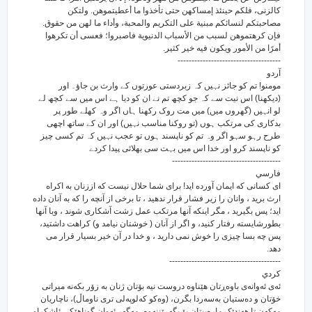
كالزنى، فلكم حينئذ إمساكهن حتى تأخذوا ما أعطيتموهن. ولتكن
مصاحبتكم لنسائكم مبنية على التكريم والمحبة، وأداء ما لهن من حقوق.
فإن كرهتموهن لسبب من الأسباب الدنيوية فاصبروا؛ فعسى أن تكرهوا
أمرًا من الأمور ويكون فيه خير كثير.
-------------------------------------
آردو
مومنو! تم کو جائز نہیں کہ زبردستی عورتوں کے وارث بن جاؤ۔ اور
(دیکھنا) اس نیت سے کہ جو کچھ تم نے ان کو دیا ہے اس میں سے کچھ لے
لو انہیں (گھروں میں) میں مت روک رکھنا ہاں اگر وہ کھلے طور پر
بدکاری کی مرتکب ہوں (تو روکنا مناسب نہیں) اور ان کے ساتھ اچھی
طرح رہو سہو اگر وہ تم کو ناپسند ہوں تو عجب نہیں کہ تم کسی چیز
کو ناپسند کرو اور خدا اس میں بہت سی بھلائی پیدا کردے
---------------------------------------
فارسي
ای کسانی که ایمان آورده اید! برای شما حلال نیست که اززنان به اکراه
ارث برید ، وانان را زیر فشار قرار ندهید ، تا برخی از آنچه را که به آنان داده
اید؛ پس بگیرید ، مگر اینکه آنها مرتکب عمل زشت آشکاری شوند ، وبا آنها
بطورشایسته رفتار کنید، و اگر از آنان ( خوشتان نیامد و) کراهت داشتید،
پس چه بسا چیزی را خوش نمی دارید ، و خدا در آن خیر بسیار قرار می
دهد.
----------------------------------------
كردي
ئه‌ی ئه‌وانه‌ی باوه‌ڕتان هێناوه دروست نیه بۆتان ژنان به زۆر بکه‌نه میراتی
خۆتان و ده‌ستیان به‌سه‌ردا بگرن، (وه‌کو که‌لوپه‌لی تری ناوماڵ)، ناچاریان
مه‌که‌ن تا هه‌ندێک ماره‌ییتان بۆ بگه‌ڕێننه‌وه‌، مه‌گه‌ر ئه‌وان گوناهێکی ئاشکراو