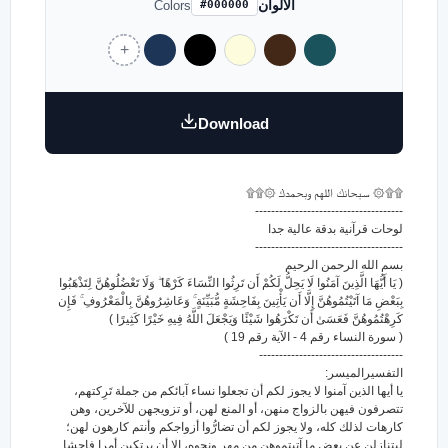
الالوان
Colors
#000000
Download
۩۩۞ سبحانك اللهم وبحمدك ۞۩۩
-------------------------------------
لوحات قرآنية بدقة عالية جدا
-------------------------------------
بسم الله الرحمن الرحيم
( يَا أَيُّهَا الَّذِينَ آمَنُوا لَا يَحِلُّ لَكُمْ أَن تَرِثُوا النِّسَاءَ كَرْهًا ۖ وَلَا تَعْضُلُوهُنَّ لِتَذْهَبُوا
بِبَعْضِ مَا آتَيْتُمُوهُنَّ إِلَّا أَن يَأْتِينَ بِفَاحِشَةٍ مُّبَيِّنَةٍ ۚ وَعَاشِرُوهُنَّ بِالْمَعْرُوفِ ۚ فَإِن
كَرِهْتُمُوهُنَّ فَعَسَىٰ أَن تَكْرَهُوا شَيْئًا وَيَجْعَلَ اللَّهُ فِيهِ خَيْرًا كَثِيرًا )
( سورة النساء رقم 4 - الآية رقم 19 )
------------------------------------
التفسيرالميسر:
يا أيها الذين آمنوا لا يجوز لكم أن تجعلوا نساء آبائكم من جملة تَرِكتهم،
تتصرفون فيهن بالزواج منهن، أو المنع لهن، أو تزويجهن للآخرين، وهن
كارهات لذلك كله، ولا يجوز لكم أن تضارُّوا أزواجكم وأنتم كارهون لهن؛
ليتنازلن عن بعض ما آتيتموهن من مهر ونحوه، إلا أن يرتكبن أمرا فاحشا