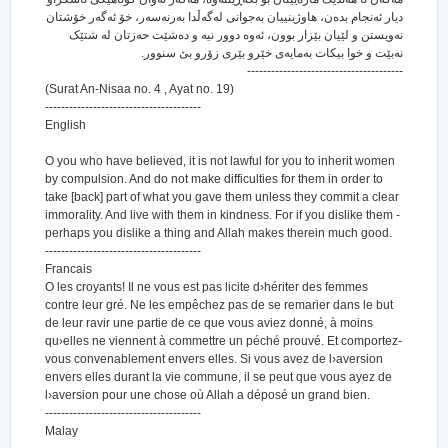
دیار ئه‌نجام بده‌ن، هاوژینییان به‌جوانی له‌گه‌ڵدا به‌رنه‌سه‌ر، خۆ ئه‌گه‌ر خۆشتان
نه‌ویستن و لێیان بێزار بوون، ئه‌وه دوور نیه و ده‌شێت حه‌زتان له شتێک
نه‌بێت و خوا بیکات به‌مایه‌ی خێرو بێری زۆرو بێ سنوور.
---------------------------------------
(Surat An-Nisaa no. 4 , Ayat no. 19)
---------------------------------------
English
O you who have believed, it is not lawful for you to inherit women
by compulsion. And do not make difficulties for them in order to
take [back] part of what you gave them unless they commit a clear
immorality. And live with them in kindness. For if you dislike them -
perhaps you dislike a thing and Allah makes therein much good.
---------------------------------------
Francais
O les croyants! Il ne vous est pas licite d›hériter des femmes
contre leur gré. Ne les empêchez pas de se remarier dans le but
de leur ravir une partie de ce que vous aviez donné, à moins
qu›elles ne viennent à commettre un péché prouvé. Et comportez-
vous convenablement envers elles. Si vous avez de l›aversion
envers elles durant la vie commune, il se peut que vous ayez de
l›aversion pour une chose où Allah a déposé un grand bien.
---------------------------------------
Malay