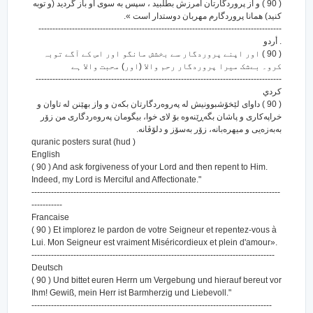
( 90 ) و از پروردگارتان آمرزش بطلبید ، سپس به سوی او باز گردید (و توبه
کنید) همانا پروردگارم مهربان دوستدار است ».
---------------------------------------------------------------------------------------
. أردو
( 90 ) اور اپنے پروردگار سے بخشش مانگو اور اس کے آگے توبہ
کرو۔ بےشک میرا پروردگار رحم والا (اور) محبت والا ہے
----------------------------------------------------------------------------------------
كردي
( 90 ) داوای لێخۆشبوونیش له په‌روه‌ردگارتان بکه‌ن و واز بهێنن له تاوان و
خراپه‌کاری و پاشان بگه‌ڕێنه‌وه بۆ لای خوا، بیگومان په‌روه‌ردگاری من زۆر
به‌به‌زه‌یی و میهره‌بانه‌، زۆر به‌سۆز و دلۆڤانه‌.
quranic posters surat (hud )
English
( 90 ) And ask forgiveness of your Lord and then repent to Him.
Indeed, my Lord is Merciful and Affectionate."
-----------------------------------------------------------------------------------------
-----------
Francaise
( 90 ) Et implorez le pardon de votre Seigneur et repentez-vous à
Lui. Mon Seigneur est vraiment Miséricordieux et plein d'amour».
---------------------------------------------------------------------------------------
Deutsch
( 90 ) Und bittet euren Herrn um Vergebung und hierauf bereut vor
Ihm! Gewiß, mein Herr ist Barmherzig und Liebevoll."
--------------------------------------------------------------------------------------