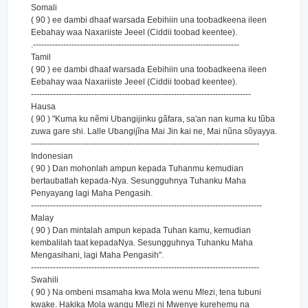
Somali
( 90 ) ee dambi dhaaf warsada Eebihiin una toobadkeena ileen
Eebahay waa Naxariiste Jeeel (Ciddii toobad keentee).
.---------------------------------------------------------------------------
Tamil
( 90 ) ee dambi dhaaf warsada Eebihiin una toobadkeena ileen
Eebahay waa Naxariiste Jeeel (Ciddii toobad keentee).
--------------------------------------------------------------------------------
Hausa
( 90 ) "Kuma ku nẽmi Ubangijinku gãfara, sa'an nan kuma ku tũba
zuwa gare shi. Lalle Ubangijĩna Mai Jin ƙai ne, Mai nũna sõyayya.
-----------------------------------------------------------------------------------
Indonesian
( 90 ) Dan mohonlah ampun kepada Tuhanmu kemudian
bertaubatlah kepada-Nya. Sesungguhnya Tuhanku Maha
Penyayang lagi Maha Pengasih.
------------------------------------------------------------------------------------
Malay
( 90 ) Dan mintalah ampun kepada Tuhan kamu, kemudian
kembalilah taat kepadaNya. Sesungguhnya Tuhanku Maha
Mengasihani, lagi Maha Pengasih".
-----------------------------------------------------------------------------------
Swahili
( 90 ) Na ombeni msamaha kwa Mola wenu Mlezi, tena tubuni
kwake. Hakika Mola wangu Mlezi ni Mwenye kurehemu na