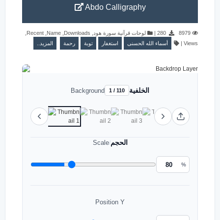
Abdo Calligraphy
,
Recent
,
Name
,
Downloads
,
لوحات قرآنية سورة هود
|
280
8979
المزيد..
رحمة
توبة
استغفار
أسماء الله الحسنى
|
Views
الخلفية
Background
1 / 110
الحجم
Scale
/
%
Position Y