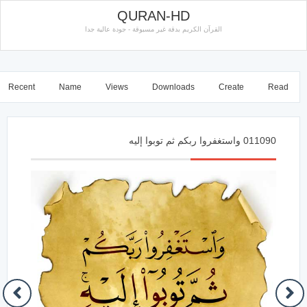
QURAN-HD
القرآن الكريم بدقة غير مسبوقة - جودة عالية جدا
Recent
Name
Views
Downloads
Create
Read
011090 واستغفروا ربكم ثم توبوا إليه