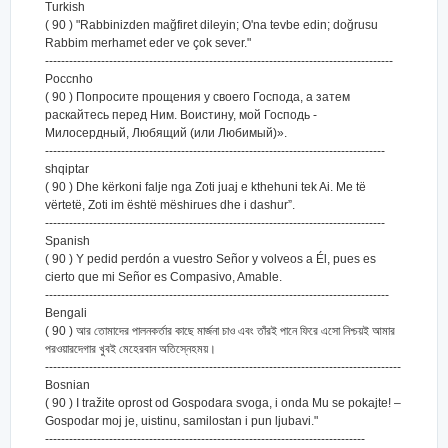
Turkish
( 90 ) "Rabbinizden mağfiret dileyin; O'na tevbe edin; doğrusu
Rabbim merhamet eder ve çok sever."
---------------------------------------------------------------------------------------
Poccnho
( 90 ) Попросите прощения у своего Господа, а затем
раскайтесь перед Ним. Воистину, мой Господь -
Милосердный, Любящий (или Любимый)».
-------------------------------------------------------------------------------------
shqiptar
( 90 ) Dhe kërkoni falje nga Zoti juaj e kthehuni tek Ai. Me të
vërtetë, Zoti im është mëshirues dhe i dashur”.
-------------------------------------------------------------------------------------
Spanish
( 90 ) Y pedid perdón a vuestro Señor y volveos a Él, pues es
cierto que mi Señor es Compasivo, Amable.
--------------------------------------------------------------------------------------
Bengali
( 90 ) আর তোমাদের পালনকর্তার কাছে মার্জনা চাও এবং তাঁরই পানে ফিরে এসো নিশ্চয়ই আমার
পরওয়ারদেগার খুবই মেহেরবান অতিস্নেহময়।
-----------------------------------------------------------------------------------------
Bosnian
( 90 ) I tražite oprost od Gospodara svoga, i onda Mu se pokajte! –
Gospodar moj je, uistinu, samilostan i pun ljubavi."
--------------------------------------------------------------------------------