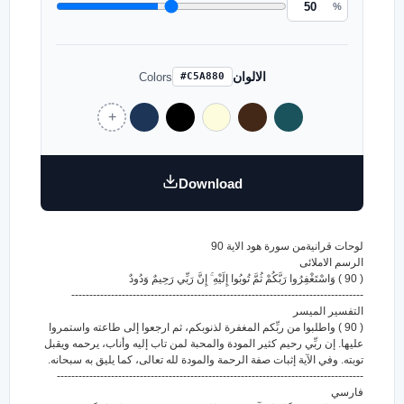
%
الالوان
Colors
#C5A880
Download
لوحات قرانيةمن سورة هود الاية 90
الرسم الاملائى
( 90 ) وَاسْتَغْفِرُوا رَبَّكُمْ ثُمَّ تُوبُوا إِلَيْهِ ۚ إِنَّ رَبِّي رَحِيمٌ وَدُودٌ
---------------------------------------------------------------------------------
التفسير الميسر
( 90 ) واطلبوا من ربِّكم المغفرة لذنوبكم، ثم ارجعوا إلى طاعته واستمروا
عليها. إن ربِّي رحيم كثير المودة والمحبة لمن تاب إليه وأناب، يرحمه ويقبل
توبته. وفي الآية إثبات صفة الرحمة والمودة لله تعالى، كما يليق به سبحانه.
-------------------------------------------------------------------------------------
فارسي