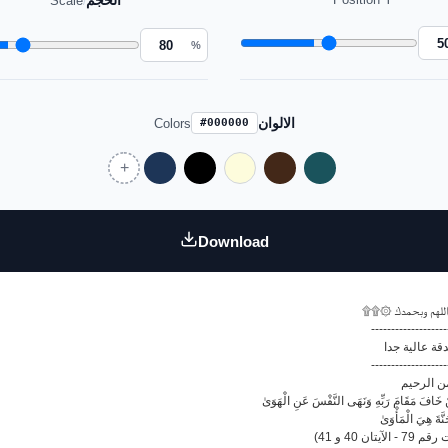
الحجم
Scale
/
%
الالوان
Colors
#000000
Download
۩۩۞ لهم وبحمدك
-------------------
قة عالية جدا
-------------------
ن الرحيم
(تان 40 و 41