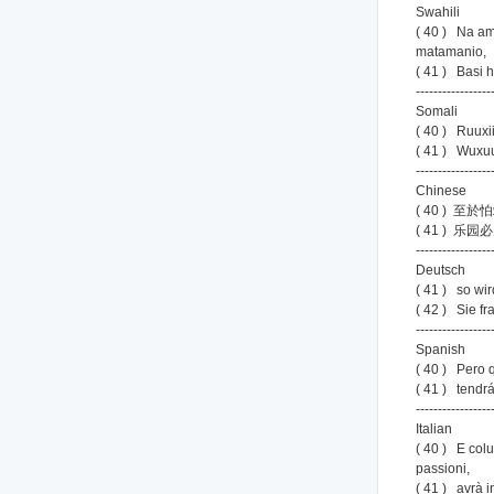
Swahili
( 40 ) Na am
matamanio,
( 41 ) Basi 
-----------------
Somali
( 40 ) Ruuxi
( 41 ) Wuxu
-----------------
Chinese
( 40 )
( 41 ) 乐
-----------------
Deutsch
( 41 ) so wir
( 42 ) Sie fr
-----------------
Spanish
( 40 ) Pero 
( 41 ) tendr
-----------------
Italian
( 40 ) E colu
passioni,
( 41 ) avrà in