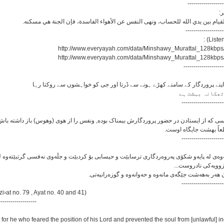
------------------
يسر
ف القيام بين يدي الله للحساب، ونهى النفس عن الأهواء الفاسدة، فإن الجنة هي مسكنه
-------------------
http://www.everyayah.com/data/Minshawy_Murattal_128kbp
http://www.everyayah.com/data/Minshawy_Murattal_128kbp
--------------------
---------------------
---------------------
ه‌ی له پایه‌و شکۆی په‌روه‌ردگاری ترسابێت و حیسابی بۆ کردبێت و جڵه‌وی نه‌فسی گرتبێته‌وه له هه‌مو
ره‌زوویه‌کی نادروست
---------------------
i›at no. 79 , Ayat no. 40 and 41)
-------------------
 for he who feared the position of his Lord and prevented the soul from [unlawful] in