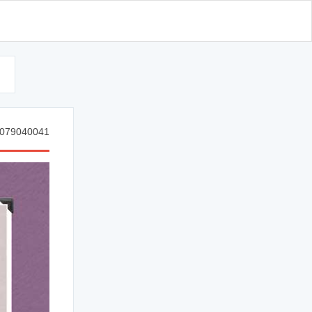
d
079040041 وأما من خاف مقام ربه