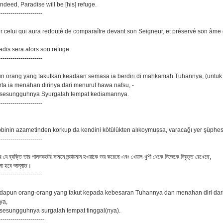
ndeed, Paradise will be [his] refuge.
----------------------
ur celui qui aura redouté de comparaître devant son Seigneur, et préservé son âme 
adis sera alors son refuge.
----------------------
n orang yang takutkan keadaan semasa ia berdiri di mahkamah Tuhannya, (untuk 
rta ia menahan dirinya dari menurut hawa nafsu, -
 sesungguhnya Syurgalah tempat kediamannya.
----------------------
inin azametinden korkup da kendini kötülükten alıkoymuşsa, varacağı yer şüphesiz
----------------------
ে যে ব্যক্তি তার পালনকর্তার সামনে দন্ডায়মান হওয়াকে ভয় করেছে এবং খেয়াল-খুশী থেকে নিজেকে নিবৃত্ত রেখেছে,
না হবে জান্নাত।
----------------------
dapun orang-orang yang takut kepada kebesaran Tuhannya dan menahan diri dar
ya,
sesungguhnya surgalah tempat tinggal(nya).
-----------------------