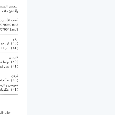
------------------
التفسير الم:
وأمَّا مَنْ خا.
------------------
أنصت للآيتين (Listen) :
s/079040.mp3
s/079041.mp3
------------------
آردو
( 40 ) اور جو اپنے پروردگار کے سامنے کھڑے ہونے سے ڈرتا اور جی کو خواہشوں سے روکتا رہا
( 41 ) اس کا ٹھکانہ بہشت ہے
------------------
فارسي
( 40 ) و اما کسی که از ایستادن در حضور پروردگارش بیمناک بوده, ونفس را از هوی (وهوس) باز داشته باش.
( 41 ) پس قطعاً بهشت جایگاه اوست.
------------------
كردي
به‌ڵام ئه‌و
هه‌وه‌س و ئا...
( 41 ) بێگومان هه‌ر به‌هه‌شت جێگه‌ی مانه‌وه و حه‌وانه‌وه و گوزه‌رانیه‌تی.
------------------
clination,