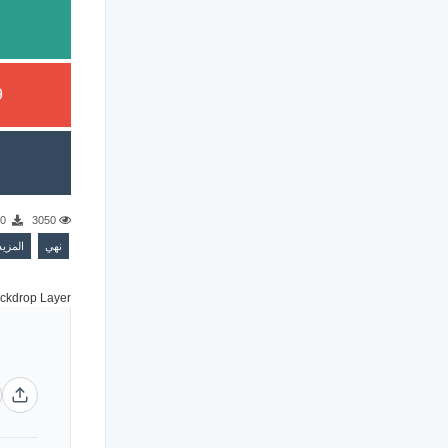
9
210
3050
نهي
المز..