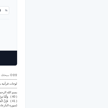
%
سبحانك ال ۞۩۩
------------------
لوحات قرآنية بد
------------------
بسم الله الرحم
( 40 ) وَأَمَّا مَنْ خَافَ مَقَامَ رَبِّهِ وَنَهَى النَّفْسَ عَنِ الْهَوَىٰ
( 41 ) فَإِنَّ الْجَنَّةَ هِيَ الْمَأْوَىٰ
سورة النازعات رقم 79 - الآي)