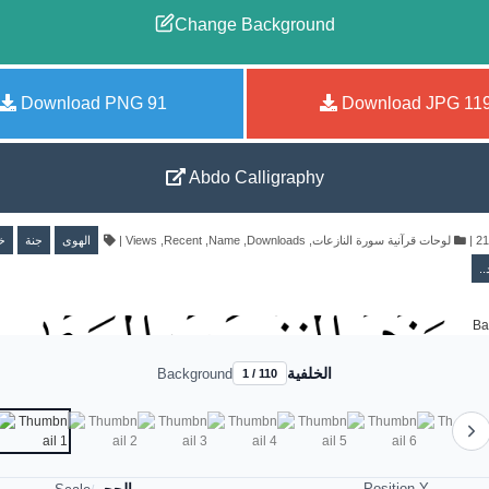
Change Background
Download PNG
91
Download JPG
11
Abdo Calligraphy
خ
جنة
الهوى
|
Views
,
Recent
,
Name
,
Downloads
,
لوحات قرآنية سورة النازعات
|
يد
الخلفية
Background
1 / 110
Position Y