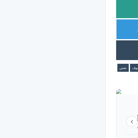
وف
نفس