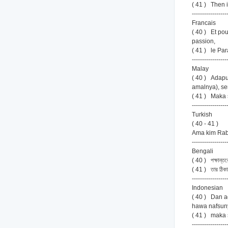
( 41 ) Then i
-----------------
Francais
( 40 ) Et po
passion,
( 41 ) le Par
-----------------
Malay
( 40 ) Adapu
amalnya), se
( 41 ) Maka
-----------------
Turkish
( 40 - 41 )
Ama kim Rabb
-----------------
Bengali
( 40 ) পক্ষান্তর
( 41 ) তার ঠিকা
-----------------
Indonesian
( 40 ) Dan a
hawa nafsun
( 41 ) maka 
-----------------