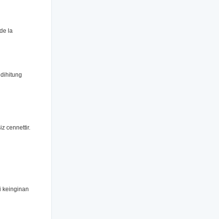
de la
dihitung
 cennettir.
i keinginan