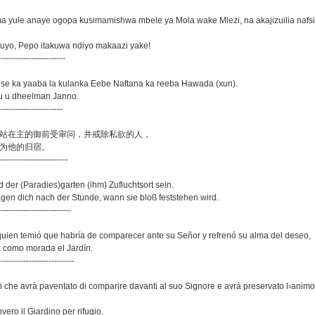
a yule anaye ogopa kusimamishwa mbele ya Mola wake Mlezi, na akajizuilia nafsi
huyo, Pepo itakuwa ndiyo makaazi yake!
------------------------
ise ka yaaba la kulanka Eebe Naftana ka reeba Hawada (xun).
u u dheelman Janno.
-----------------------
 至於怕站在主的御前受审问，并戒除私欲的人，
园必为他的归宿。
-------------------------
d der (Paradies)garten (ihm) Zufluchtsort sein.
agen dich nach der Stunde, wann sie bloß feststehen wird.
--------------------------
quien temió que habría de comparecer ante su Señor y refrenó su alma del deseo,
á como morada el Jardín.
---------------------------
i che avrà paventato di comparire davanti al suo Signore e avrà preservato l›animo
vero il Giardino per rifugio.