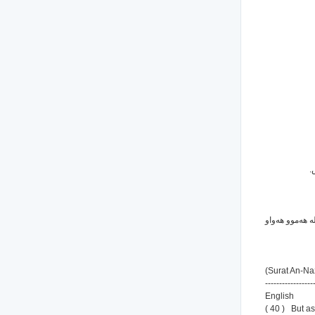
( 40 ) و هه‌واو
(Surat An-Naz
-----------------
English
( 40 ) But as