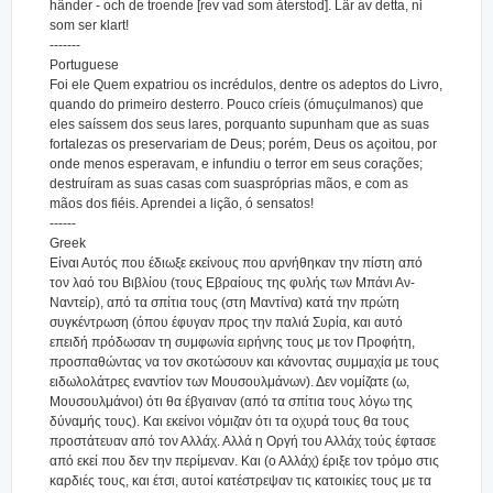
händer - och de troende [rev vad som återstod]. Lär av detta, ni
som ser klart!
-------
Portuguese
Foi ele Quem expatriou os incrédulos, dentre os adeptos do Livro,
quando do primeiro desterro. Pouco críeis (ómuçulmanos) que
eles saíssem dos seus lares, porquanto supunham que as suas
fortalezas os preservariam de Deus; porém, Deus os açoitou, por
onde menos esperavam, e infundiu o terror em seus corações;
destruíram as suas casas com suaspróprias mãos, e com as
mãos dos fiéis. Aprendei a lição, ó sensatos!
------
Greek
Είναι Αυτός που έδιωξε εκείνους που αρνήθηκαν την πίστη από
τον λαό του Βιβλίου (τους Εβραίους της φυλής των Μπάνι Αν-
Ναντείρ), από τα σπίτια τους (στη Μαντίνα) κατά την πρώτη
συγκέντρωση (όπου έφυγαν προς την παλιά Συρία, και αυτό
επειδή πρόδωσαν τη συμφωνία ειρήνης τους με τον Προφήτη,
προσπαθώντας να τον σκοτώσουν και κάνοντας συμμαχία με τους
ειδωλολάτρες εναντίον των Μουσουλμάνων). Δεν νομίζατε (ω,
Μουσουλμάνοι) ότι θα έβγαιναν (από τα σπίτια τους λόγω της
δύναμής τους). Και εκείνοι νόμιζαν ότι τα οχυρά τους θα τους
προστάτευαν από τον Αλλάχ. Αλλά η Οργή του Αλλάχ τούς έφτασε
από εκεί που δεν την περίμεναν. Και (ο Αλλάχ) έριξε τον τρόμο στις
καρδιές τους, και έτσι, αυτοί κατέστρεψαν τις κατοικίες τους με τα