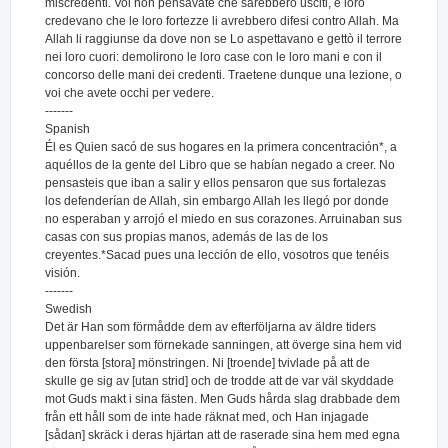
miscredenti. Voi non pensavate che sarebbero usciti, e loro
credevano che le loro fortezze li avrebbero difesi contro Allah. Ma
Allah li raggiunse da dove non se Lo aspettavano e gettò il terrore
nei loro cuori: demolirono le loro case con le loro mani e con il
concorso delle mani dei credenti. Traetene dunque una lezione, o
voi che avete occhi per vedere.
-------
Spanish
Él es Quien sacó de sus hogares en la primera concentración*, a
aquéllos de la gente del Libro que se habían negado a creer. No
pensasteis que iban a salir y ellos pensaron que sus fortalezas
los defenderían de Allah, sin embargo Allah les llegó por donde
no esperaban y arrojó el miedo en sus corazones. Arruinaban sus
casas con sus propias manos, además de las de los
creyentes.*Sacad pues una lección de ello, vosotros que tenéis
visión.
-------
Swedish
Det är Han som förmådde dem av efterföljarna av äldre tiders
uppenbarelser som förnekade sanningen, att överge sina hem vid
den första [stora] mönstringen. Ni [troende] tvivlade på att de
skulle ge sig av [utan strid] och de trodde att de var väl skyddade
mot Guds makt i sina fästen. Men Guds hårda slag drabbade dem
från ett håll som de inte hade räknat med, och Han injagade
[sådan] skräck i deras hjärtan att de raserade sina hem med egna