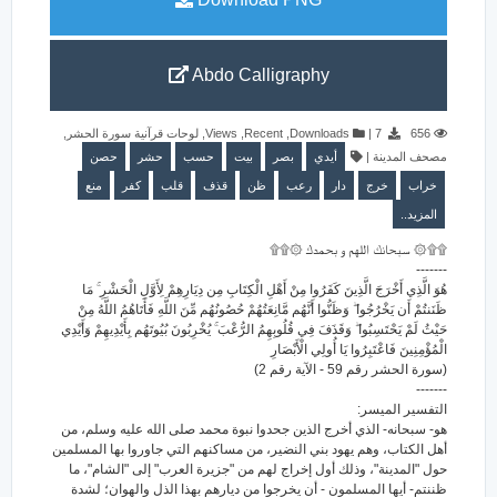
Abdo Calligraphy
,
لوحات قرآنية سورة الحشر
,
Views
,
Recent
,
Downloads
|
7
656
حصن
حشر
حسب
بيت
بصر
أيدي
|
مصحف المدينة
خراب
خرج
دار
رعب
ظن
قذف
قلب
كفر
منع
المزيد..
۩۩۞ سبحانك اللهم و بحمدك ۞۩۩
-------
هُوَ الَّذِي أَخْرَجَ الَّذِينَ كَفَرُوا مِنْ أَهْلِ الْكِتَابِ مِن دِيَارِهِمْ لِأَوَّلِ الْحَشْرِ ۚ مَا
ظَنَنتُمْ أَن يَخْرُجُوا ۖ وَظَنُّوا أَنَّهُم مَّانِعَتُهُمْ حُصُونُهُم مِّنَ اللَّهِ فَأَتَاهُمُ اللَّهُ مِنْ
حَيْثُ لَمْ يَحْتَسِبُوا ۖ وَقَذَفَ فِي قُلُوبِهِمُ الرُّعْبَ ۚ يُخْرِبُونَ بُيُوتَهُم بِأَيْدِيهِمْ وَأَيْدِي
الْمُؤْمِنِينَ فَاعْتَبِرُوا يَا أُولِي الْأَبْصَارِ
(سورة الحشر رقم 59 - الآية رقم 2)
-------
التفسير الميسر:
هو- سبحانه- الذي أخرج الذين جحدوا نبوة محمد صلى الله عليه وسلم، من
أهل الكتاب، وهم يهود بني النضير، من مساكنهم التي جاوروا بها المسلمين
حول "المدينة"، وذلك أول إخراج لهم من "جزيرة العرب" إلى "الشام"، ما
ظننتم- أيها المسلمون - أن يخرجوا من ديارهم بهذا الذل والهوان؛ لشدة