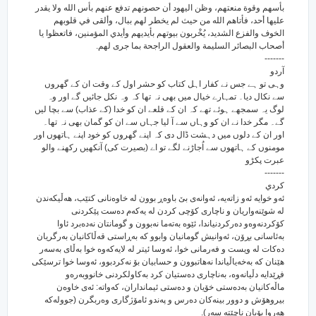
بأسهم وقوة منعتهم، وظن اليهود أن حصونهم تدفع عنهم بأس الله ولا يقدر
عليها أحد، فأتاهم الله من حيث لم يخطر لهم ببال، وألقى في قلوبهم
الخوف والفزع الشديد، يُخْربون بيوتهم بأيديهم وأيدي المؤمنين، فاتعظوا يا
أصحاب البصائر السليمة والعقول الراجحة بما جرى لهم.
-------
آردو
وہی تو ہے جس نے کفار اہل کتاب کو حشر اول کے وقت ان کے گھروں
سے نکال دیا۔ تمہارے خیال میں بھی نہ تھا کہ وہ نکل جائیں گے اور وہ
لوگ یہ سمجھے ہوئے تھے کہ ان کے قلعے ان کو خدا (کے عذاب) سے بچا لیں
گے۔ مگر خدا نے ان کو وہاں سے آ لیا جہاں سے ان کو گمان بھی نہ تھا۔
اور ان کے دلوں میں دہشت ڈال دی کہ اپنے گھروں کو خود اپنے ہاتھوں اور
مومنوں کے ہاتھوں سے اُجاڑنے لگے تو اے (بصیرت کی) آنکھیں رکھنے والو
عبرت پکڑو
-------
كردي
ئه‌و خوایه ئه‌و زاته‌یه‌، ئه‌وانه‌ی بێ باوه‌ڕ بوون له خاوه‌نانی کتێب، هه‌ڵیکه‌ندن
له شوێنه‌واریان و ناچاری کۆچی کردن له یه‌که‌م ده‌ست پێکردنی
کۆکردنه‌وه‌و ده‌رکردنیاندا، ئێوه به‌ته‌ما نه‌بوون و گومانتان نه‌ده‌برد ئاوا
به‌ئاسانی بڕۆن، ئه‌وانیش گومانیان وابوو که به‌ڕاستی قه‌ڵاکانیان به‌رگریان
ده‌کات له ویست و فه‌رمانی خوا، ئه‌وسا ئیتر له لا‌یه‌که‌وه خوا به‌ڵای به‌سه‌ر
هێنان که به‌خه‌یاڵیاندا نه‌هاتبوون و حسابیان بۆ نه‌کردبوو، ئه‌وسا خوا ترسێکی
فڕێدایه دڵیانه‌وه‌، به‌ناچاری ده‌ستیان کرد به‌کاولکردنی خانووبه‌ره‌و
ماڵه‌کانیان به‌ده‌ستی خۆیان و ده‌ستی ئیمانداران، که‌واته‌: ئه‌ی خاوه‌ن
بیروهۆش و دوور بینه‌کان ده‌رس و په‌ندو ئامۆژگاری وه‌ربگرن (جووله‌که
هه‌روا بۆیان ناچێته سه‌ر).