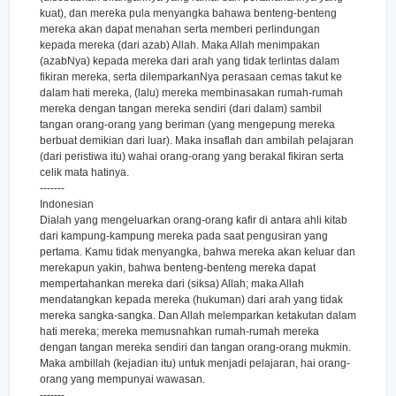
kuat), dan mereka pula menyangka bahawa benteng-benteng
mereka akan dapat menahan serta memberi perlindungan
kepada mereka (dari azab) Allah. Maka Allah menimpakan
(azabNya) kepada mereka dari arah yang tidak terlintas dalam
fikiran mereka, serta dilemparkanNya perasaan cemas takut ke
dalam hati mereka, (lalu) mereka membinasakan rumah-rumah
mereka dengan tangan mereka sendiri (dari dalam) sambil
tangan orang-orang yang beriman (yang mengepung mereka
berbuat demikian dari luar). Maka insaflah dan ambilah pelajaran
(dari peristiwa itu) wahai orang-orang yang berakal fikiran serta
celik mata hatinya.
-------
Indonesian
Dialah yang mengeluarkan orang-orang kafir di antara ahli kitab
dari kampung-kampung mereka pada saat pengusiran yang
pertama. Kamu tidak menyangka, bahwa mereka akan keluar dan
merekapun yakin, bahwa benteng-benteng mereka dapat
mempertahankan mereka dari (siksa) Allah; maka Allah
mendatangkan kepada mereka (hukuman) dari arah yang tidak
mereka sangka-sangka. Dan Allah melemparkan ketakutan dalam
hati mereka; mereka memusnahkan rumah-rumah mereka
dengan tangan mereka sendiri dan tangan orang-orang mukmin.
Maka ambillah (kejadian itu) untuk menjadi pelajaran, hai orang-
orang yang mempunyai wawasan.
-------