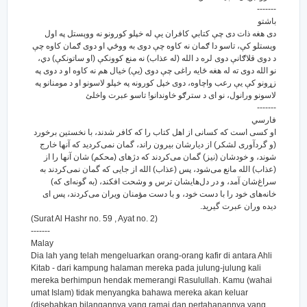
-------
باشتو
دى هغه ذات دى چې كتابي كافران يې له خپلو كورونو نه ووېستل په اول
وېستلو كې، تاسو دا ګمان نه كاوه چې دوى به ووځي او دوى ګمان كاوه چې
د دوى قلاګانې دوى لره د الله (له عذاب) نه منع كوونكې (او ساتونكې) دي،
نو الله دوى ته له هغه ځایه راغى چې دوى (يې) خیال هم نه كاوه او د دوى په
زړونو كې يې رعب واچاوه، دوى خپل كورونه په خپلو لاسونو او د مومنانو په
لاسونو ورانول، نو اى د سترګو خاوندانو! تاسو عبرت واخلئ
-------
فارسي
او کسی است که کسانی از اهل کتاب را که کافر شدند، با نخستین برخورد
(و گرد‌آوری لشکر) از دیارشان بیرون راند، گمان نمی‌کردید که آنها خارج
شوند، و خودشان (نیز) گمان می‌کردند که دژهای (محکم) شان آنها را از
(عذاب) الله مانع می‌شود، پس (عذاب) الله از جایی که گمان نمی‌کردند به
سراغ‌شان آمد، و در دل‌هایشان ترس و وشحت افکند، (به گونه‌ای که)
خانه‌های خود را با دست خود، و با دست مؤمنان ویران می‌کردند، پس ای
دیده وران عبرت گیرید.
(Surat Al Hashr no. 59 , Ayat no. 2)
-------
Malay
Dia lah yang telah mengeluarkan orang-orang kafir di antara Ahli
Kitab - dari kampung halaman mereka pada julung-julung kali
mereka berhimpun hendak memerangi Rasulullah. Kamu (wahai
umat Islam) tidak menyangka bahawa mereka akan keluar
(disebabkan bilangannya yang ramai dan pertahanannya yang