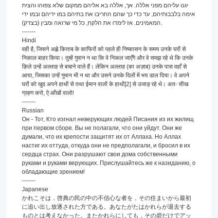
יגנו עליהם מפני אללה. אך, אללה בא אליהם ממקום שלא צפוהו והצית
אימה בלבבותיהם, עד כדי כך שהם החריבו את בתיהם במו ידיהם ובמו ידי
המאמינים. אז לימדו את הלקח, כל מי שרואה ומבין (בצדק).
-------
Hindi
वही है, जिसने अह्ले किताब के काफिरों को पहले ही निष्कासन के समय उनके घरों से
निकाल बाहर किया। तुम्हें गुमान न था कि वे निकल जाएँगे और वे समझ रहे थे कि उनके
क़िले उन्हें अल्लाह से बचाने वाले हैं। लेकिन अल्लाह (का अज़ाब) उनके पास वहाँ से
आया, जिसका उन्हें गुमान भी न था और उसने उनके दिलों में भय डाल दिया। वे अपने
घरों को खुद अपने हाथों से तथा ईमान वालों के हाथों[2] से उजाड़ रहे थे। अतः सीख
ग्रहण करो, ऐ आँखों वालो!
-------
Russian
Он - Тот, Кто изгнал неверующих людей Писания из их жилищ
при первом сборе. Вы не полагали, что они уйдут. Они же
думали, что их крепости защитят их от Аллаха. Но Аллах
настиг их оттуда, откуда они не предполагали, и бросил в их
сердца страх. Они разрушают свои дома собственными
руками и руками верующих. Прислушайтесь же к назиданию, о
обладающие зрением!
-------
Japanese
かれこそは，啓典の民の中の不信心な者を，その住まいから最初
に追い出し放逐された方である。あなたがたはかれらが退去する
ものとは考えなかった。またかれらにしても，その砦だけでアッ