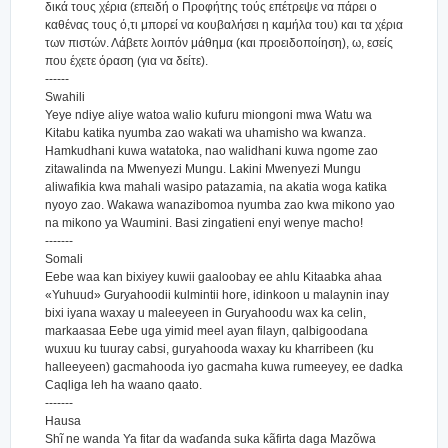
δικά τους χέρια (επειδή ο Προφήτης τούς επέτρεψε να πάρει ο
καθένας τους ό,τι μπορεί να κουβαλήσει η καμήλα του) και τα χέρια
των πιστών. Λάβετε λοιπόν μάθημα (και προειδοποίηση), ω, εσείς
που έχετε όραση (για να δείτε).
------
Swahili
Yeye ndiye aliye watoa walio kufuru miongoni mwa Watu wa
Kitabu katika nyumba zao wakati wa uhamisho wa kwanza.
Hamkudhani kuwa watatoka, nao walidhani kuwa ngome zao
zitawalinda na Mwenyezi Mungu. Lakini Mwenyezi Mungu
aliwafikia kwa mahali wasipo patazamia, na akatia woga katika
nyoyo zao. Wakawa wanazibomoa nyumba zao kwa mikono yao
na mikono ya Waumini. Basi zingatieni enyi wenye macho!
-------
Somali
Eebe waa kan bixiyey kuwii gaaloobay ee ahlu Kitaabka ahaa
«Yuhuud» Guryahoodii kulmintii hore, idinkoon u malaynin inay
bixi iyana waxay u maleeyeen in Guryahoodu wax ka celin,
markaasaa Eebe uga yimid meel ayan filayn, qalbigoodana
wuxuu ku tuuray cabsi, guryahooda waxay ku kharribeen (ku
halleeyeen) gacmahooda iyo gacmaha kuwa rumeeyey, ee dadka
Caqliga leh ha waano qaato.
-------
Hausa
Shĩ ne wanda Ya fitar da waɗanda suka kãfirta daga Mazõwa