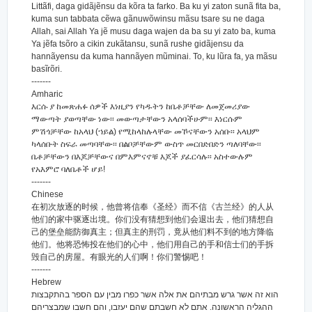
Littãfi, daga gidãjẽnsu da kõra ta farko. Ba ku yi zaton sunã fita ba,
kuma sun tabbata cẽwa gãnuwõwinsu mãsu tsare su ne daga
Allah, sai Allah Ya jẽ musu daga wajen da ba su yi zato ba, kuma
Ya jẽfa tsõro a cikin zukãtansu, sunã rushe gidãjensu da
hannãyensu da kuma hannãyen mũminai. To, ku lũra fa, ya mãsu
basĩrõri.
-------
Amharic
እርሱ ያ ከመጽሐፉ ሰዎች እነዚያን የካዱትን ከቤቶቻቸው ለመጀመሪያው
ማውጣት ያወጣቸው ነው፡፡ መውጣታቸውን አላሰባችሁም፡፡ እነርሱም
ምሽጎቻቸው ከአላህ (ኀይል) የሚከላከሉላቸው መኾናቸውን አሰቡ፡፡ አላህም
ካላሰቡት ስፍራ መጣባቸው፡፡ በልቦቻቸውም ውስጥ መርበድበድን ጣለባቸው፡፡
ቤቶቻቸውን በእጆቻቸውና በምእምናኖቹ እጆች ያፈርሳሉ፡፡ አስተውሉም
የአእምሮ ባለቤቶች ሆይ!
-------
Chinese
在初次放逐的时候，他曾将信奉《圣经》而不信《古兰经》的人从
他们的家中驱逐出境。你们没有猜想到他们会退出去，他们猜想自
己的堡垒能防御真主；但真主的刑罚，竟从他们料不到的地方降临
他们。他将恐怖投在他们的心中，他们用自己的手和信士们的手拆
毁自己的房屋。有眼光的人们啊！你们警惕吧！
-------
Hebrew
הוא זה אשר גרש מבתיהם את אלה אשר כפרו מבין עם הספר בהתקבצות
ההגליה הראשונה. אתם לא חשבתם שהם יעזבו, והם חשבו שמבצריהם