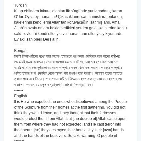
Turkish
Kitap ehlinden inkarcı olanları ilk sürgünde yurtlarından çıkaran
O'dur. Oysa ey inananlar! Çıkacaklarını sanmamıştınız, onlar da,
kalelerinin kendilerini Allah'tan koruyacağını sanmışlardı. Ama
Allah'ın azabı onlara beklemedikleri yerden geldi, kalblerine korku
saldı; evlerini kendi elleriyle ve inananların elleriyle yıkıyorlardı.
Ey akıl sahipleri! Ders alın.
-------
Bengali
তিনিই কিতাবধারীদের মধ্যে যারা কাফের, তাদেরকে প্রথমবার একত্রিত করে তাদের বাড়ী-ঘর
থেকে বহিস্কার করেছেন। তোমরা ধারণাও করতে পারনি যে, তারা বের হবে এবং তারা মনে
করেছিল যে, তাদের দূর্গগুলো তাদেরকে আল্লাহর কবল থেকে রক্ষা করবে। অতঃপর আল্লাহর
শাস্তি তাদের উপর এমনদিক থেকে আসল, যার কল্পনাও তারা করেনি। আল্লাহ তাদের অন্তরে
ত্রাস সঞ্চার করে দিলেন। তারা তাদের বাড়ী-ঘর নিজেদের হাতে এবং মুসলমানদের হাতে ধ্বংস
করছিল। অতএব, হে চক্ষুষ্মান ব্যক্তিগণ, তোমরা শিক্ষা গ্রহণ কর।
-------
English
It is He who expelled the ones who disbelieved among the People
of the Scripture from their homes at the first gathering. You did not
think they would leave, and they thought that their fortresses
would protect them from Allah; but [the decree of] Allah came upon
them from where they had not expected, and He cast terror into
their hearts [so] they destroyed their houses by their [own] hands
and the hands of the believers. So take warning, O people of