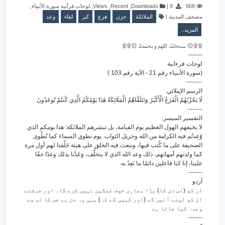
,
لوحات قرآنية سورة الأنبياء
,
Views
,
Recent
,
Downloads
|
8
668
وعد
لقاء
كبر
فزع
حزن
الملائكة
|
مصحف المدينة
المزيد..
۩۩۞ سبحانك اللهم و بحمدك ۞۩۩
-------
لوحات قرءانية
(سورة الأنبياء رقم 21 - الآية رقم 103 )
--------
الرسم الإملائي
لَا يَحْزُنُهُمُ الْفَزَعُ الْأَكْبَرُ وَتَتَلَقَّاهُمُ الْمَلَائِكَةُ هَٰذَا يَوْمُكُمُ الَّذِي كُنتُمْ تُوعَدُونَ
-------
التفسير الميسر:
لا يخيفهم الهول العظيم يوم القيامة، بل تبشرهم الملائكة: هذا يومكم الذي
وُعِدتُم فيه الكرامة من الله وجزيل الثواب. يوم نطوي السماء كما تُطْوى
الصحيفة على ما كُتب فيها، ونبعث فيه الخلق على هيئة خَلْقنا لهم أول مرة
كما ولدتهم أمهاتهم، ذلك وعد الله الذي لا يتخلَّف، وَعَدْنا بذلك وعدًا حقًا
علينا، إنا كنا فاعلين دائمًا ما نَعِدُ به.
-------
آردو
ان کو (اس دن کا) بڑا بھاری خوف غمگین نہیں کرے گا۔ اور فرشتے
ان کو لینے آئیں گے (اور کہیں گے کہ) یہی وہ دن ہے جس کا تم سے
وعدہ کیا جاتا ہے
-------