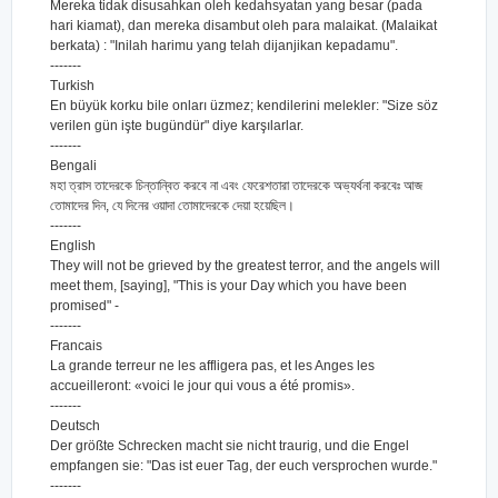
Mereka tidak disusahkan oleh kedahsyatan yang besar (pada
hari kiamat), dan mereka disambut oleh para malaikat. (Malaikat
berkata) : "Inilah harimu yang telah dijanjikan kepadamu".
-------
Turkish
En büyük korku bile onları üzmez; kendilerini melekler: "Size söz
verilen gün işte bugündür" diye karşılarlar.
-------
Bengali
মহা ত্রাস তাদেরকে চিন্তান্বিত করবে না এবং ফেরেশতারা তাদেরকে অভ্যর্থনা করবেঃ আজ
তোমাদের দিন, যে দিনের ওয়াদা তোমাদেরকে দেয়া হয়েছিল।
-------
English
They will not be grieved by the greatest terror, and the angels will
meet them, [saying], "This is your Day which you have been
promised" -
-------
Francais
La grande terreur ne les affligera pas, et les Anges les
accueilleront: «voici le jour qui vous a été promis».
-------
Deutsch
Der größte Schrecken macht sie nicht traurig, und die Engel
empfangen sie: "Das ist euer Tag, der euch versprochen wurde."
-------