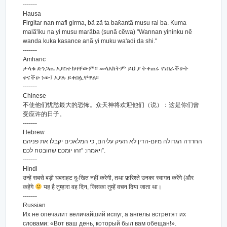
-------
Hausa
Firgitar nan mafi girma, bã zã ta baƙantã musu rai ba. Kuma
malã'iku na yi musu marãba (sunã cẽwa) "Wannan yininku nẽ
wanda kuka kasance anã yi muku wa'adi da shi."
-------
Amharic
ታላቁ ድንጋጤ አያስተክዛቸውም፡፡ መላእክትም ይህ ያ ትቀጠሩ የነበራችሁት
ቀናችሁ ነው፤ እያሉ ይቀበሏቸዋል፡፡
-------
Chinese
不使他们忧愁最大的恐怖。众天神将欢迎他们（说）：这是你们曾
受应许的日子。
-------
Hebrew
החרדה הגדולה מיום-הדין לא תעיק עליהם, כי המלאכים יקבלו את פניהם
ויאמרו: “זהו יומכם שהובטח לכם”.
-------
Hindi
उन्हें सबसे बड़ी घबराहट दुःखित नहीं करेगी, तथा फ़रिश्ते उनका स्वागत करेंगे (और
कहेंगे
यह है तुम्हारा वह दिन, जिसका तुम्हें वचन दिया जाता था।
-------
Russian
Их не опечалит величайший испуг, а ангелы встретят их
словами: «Вот ваш день, который был вам обещан!».