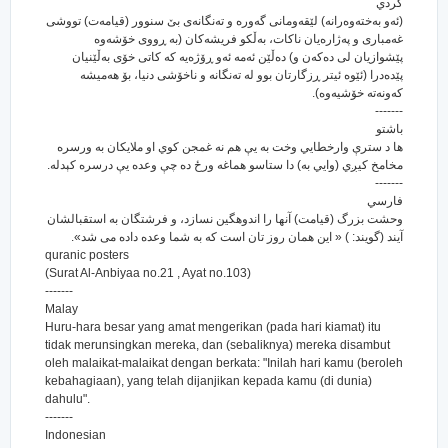
كردي
(ئه‌و به‌خته‌وه‌رانه‌) لێقه‌ومانی گه‌وره و ته‌نگانه‌ی بێ سنوور (قیامه‌ت) تووشی
غه‌مباری و په‌ژاره‌یان ناکات، به‌ڵکو فریشه‌کان (به ڕووی خۆشه‌وه
پێشوازیان لی ده‌که‌ن و) ده‌ڵێن ئه‌مه ئه‌و ڕۆژه‌یه که کاتی خۆی به‌ڵێنیان
پێده‌درا (ئێوه ئیتر ڕزگارتان بوو له ته‌نگانه و ناخۆشی دنیا، بۆ هه‌میشه
که‌ونه‌ته خۆشیه‌وه‌).
-------
باشتو
ها د سترې وارخطايي وخت به يې هم نه غمجن كوي او ملايكان به ورسره
مخامخ كيږي (وايي به) دا ستاسو هماغه ورځ ده چې وعده يې درسره كېدله.
-------
فارسي
وحشت بزرگ (قیامت) آنها را اندوهگین نسازد، و فرشتگان به استقبالشان
آیند (گویند: ) « این همان روز تان است که به شما وعده داده می شد».
quranic posters
(Surat Al-Anbiyaa no.21 , Ayat no.103)
-------
Malay
Huru-hara besar yang amat mengerikan (pada hari kiamat) itu
tidak merunsingkan mereka, dan (sebaliknya) mereka disambut
oleh malaikat-malaikat dengan berkata: "Inilah hari kamu (beroleh
kebahagiaan), yang telah dijanjikan kepada kamu (di dunia)
dahulu".
-------
Indonesian