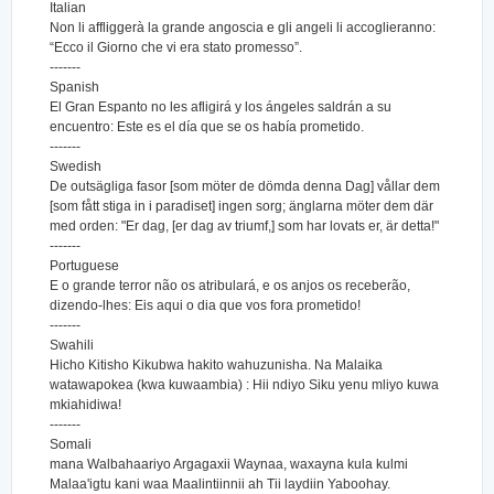
Italian
Non li affliggerà la grande angoscia e gli angeli li accoglieranno:
“Ecco il Giorno che vi era stato promesso”.
-------
Spanish
El Gran Espanto no les afligirá y los ángeles saldrán a su
encuentro: Este es el día que se os había prometido.
-------
Swedish
De outsägliga fasor [som möter de dömda denna Dag] vållar dem
[som fått stiga in i paradiset] ingen sorg; änglarna möter dem där
med orden: "Er dag, [er dag av triumf,] som har lovats er, är detta!"
-------
Portuguese
E o grande terror não os atribulará, e os anjos os receberão,
dizendo-lhes: Eis aqui o dia que vos fora prometido!
-------
Swahili
Hicho Kitisho Kikubwa hakito wahuzunisha. Na Malaika
watawapokea (kwa kuwaambia) : Hii ndiyo Siku yenu mliyo kuwa
mkiahidiwa!
-------
Somali
mana Walbahaariyo Argagaxii Waynaa, waxayna kula kulmi
Malaa'igtu kani waa Maalintiinnii ah Tii laydiin Yaboohay.