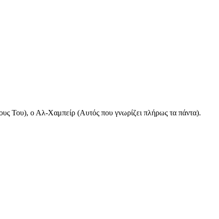
λους Του), ο Αλ-Χαμπείρ (Αυτός που γνωρίζει πλήρως τα πάντα).