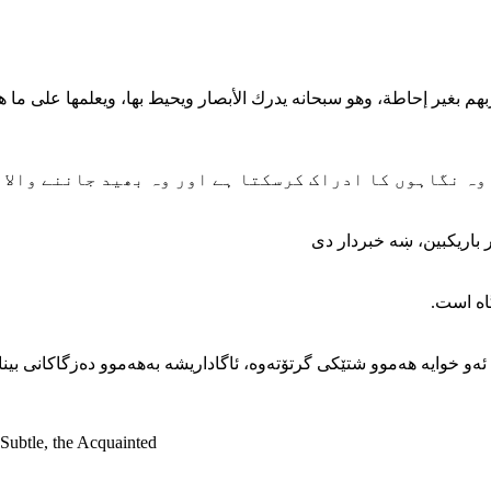
ن ربهم بغير إحاطة، وهو سبحانه يدرك الأبصار ويحيط بها، ويعلمها على ما 
ہ نگاہوں کا ادراک کرسکتا ہے اور وہ بھید جاننے والا خ
 باریكبین، ښه خبردار دى
آگاه است
 ئه‌و خوایه هه‌موو شتێکی گرتۆته‌وه‌، ئاگاداریشه به‌هه‌موو ده‌زگاکانی بینا
 Subtle, the Acquainted