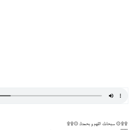
۩۩۞ سبحانك اللهم و بحمدك ۞۩۩
-----