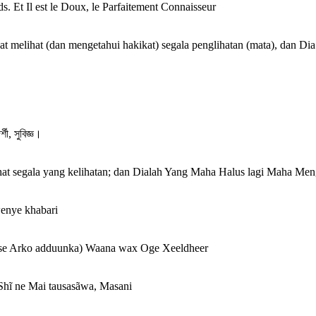
rds. Et Il est le Doux, le Parfaitement Connaisseur
a dapat melihat (dan mengetahui hakikat) segala penglihatan (mata), d
শী, সুবিজ্ঞ।
lihat segala yang kelihatan; dan Dialah Yang Maha Halus lagi Maha Men
wenye khabari
mase Arko adduunka) Waana wax Oge Xeeldheer
Shĩ ne Mai tausasãwa, Masani