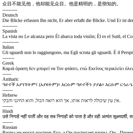
众目不能见他，他却能见众目。他是精明的，是彻知的。
----------
Deutsch
Die Blicke erfassen Ihn nicht, Er aber erfaßt die Blicke. Und Er ist d
----------
Spanish
La vista no Le alcanza pero Él abarca toda visión; Él es el Sutil, el 
-----------
Italian
Gli sguardi non lo raggiungono, ma Egli scruta gli sguardi. È il Persp
--------
Greek
Καμιά όραση δεν μπορεί να Τον φτάσει, ενώ Εκείνος περικλείει όλες
------
Amharic
ዓይኖች አያገኙትም፤ (አያዩትም)፡፡ እርሱም ዓይኖችን ያያል፡፡ እርሱም ርኅራ
-------
Hebrew
אין עין שיכולה לראות אותו, אך הוא רואה הכול, והוא החינני והבקי.
-------
Hindi
उसे निगाहें नहीं पातीं और वह सब निगाहों को पाता है और वही अत्यंत सूक्ष्मदर्शी,
-------
Russian
Взоры не могут постичь Его, а Он постигает взоры. Он - Про