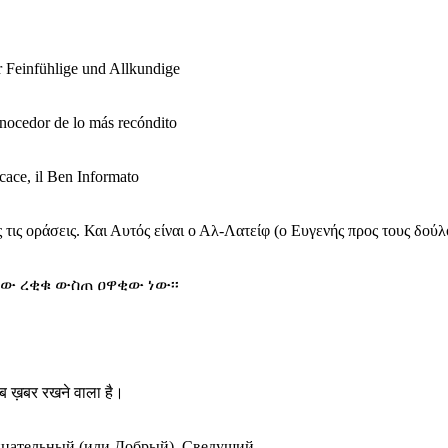
er Feinfühlige und Allkundige
Conocedor de lo más recóndito
icace, il Ben Informato
 τις οράσεις. Και Αυτός είναι ο Αλ-Λατείφ (ο Ευγενής προς τους δού
ኄው ረቂቁ ውስጠ ዐዋቂው ነው፡፡
 सब ख़बर रखने वाला है।
ницательный (или Добрый), Сведущий.