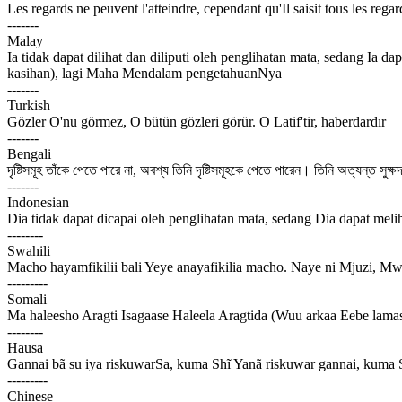
Les regards ne peuvent l'atteindre, cependant qu'Il saisit tous les rega
-------
Malay
Ia tidak dapat dilihat dan diliputi oleh penglihatan mata, sedang I
kasihan), lagi Maha Mendalam pengetahuanNya
-------
Turkish
Gözler O'nu görmez, O bütün gözleri görür. O Latif'tir, haberdardır
-------
Bengali
দৃষ্টিসমূহ তাঁকে পেতে পারে না, অবশ্য তিনি দৃষ্টিসমূহকে পেতে পারেন। তিনি অত্যন্ত সুক্ষদর্
-------
Indonesian
Dia tidak dapat dicapai oleh penglihatan mata, sedang Dia dapat me
--------
Swahili
Macho hayamfikilii bali Yeye anayafikilia macho. Naye ni Mjuzi, M
---------
Somali
Ma haleesho Aragti Isagaase Haleela Aragtida (Wuu arkaa Eebe la
--------
Hausa
Gannai bã su iya riskuwarSa, kuma Shĩ Yanã riskuwar gannai, kuma 
---------
Chinese