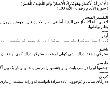
( لَّا تُدْرِكُهُ الْأَبْصَارُ وَهُوَ يُدْرِكُ الْأَبْصَارَ ۖ وَهُوَ اللَّطِيفُ الْخَبِيرُ )
( سورة الأنعام رقم 6 - الآية 103 )
----
التفسير الميسر:
لا ترى اللهَ الأبصارُ في الدنيا، أما في الدار الآخرة فإن المؤمنين يرو
يعلم بواطنها.
-----
آردو
وہ ایسا ہے کہ) نگاہیں اس کا ادراک نہیں کرسکتیں اور و
-------
باشتو
سترګې د هغهٔ ادراك نشي كولى او هغه د سترګو ادراك كوي او هغه ډېر
--------
فارسي
چشمها او را در نمی یابند، و او چشمها را در می یابد، و او بار یک بین .
-------
كردي
ده‌زگای بینایی و (بۆچوونی ئاده‌میزاد) ناتوانێت ئه‌و زاته ببینێت، زانیاری.