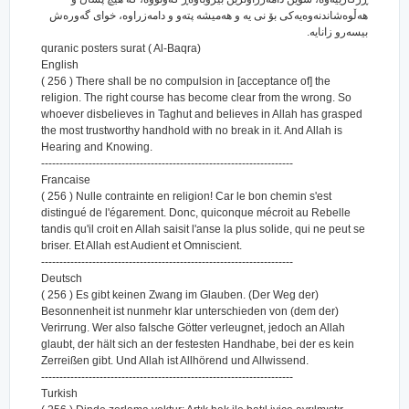
هه‌ڵوه‌شاندنه‌وه‌یه‌کی بۆ نی یه و هه‌میشه پته‌و و دامه‌زراوه‌، خوای گه‌وره‌ش
بیسه‌رو زانایه‌.
quranic posters surat ( Al-Baqra)
English
( 256 ) There shall be no compulsion in [acceptance of] the
religion. The right course has become clear from the wrong. So
whoever disbelieves in Taghut and believes in Allah has grasped
the most trustworthy handhold with no break in it. And Allah is
Hearing and Knowing.
---------------------------------------------------------------------
Francaise
( 256 ) Nulle contrainte en religion! Car le bon chemin s'est
distingué de l'égarement. Donc, quiconque mécroit au Rebelle
tandis qu'il croit en Allah saisit l'anse la plus solide, qui ne peut se
briser. Et Allah est Audient et Omniscient.
---------------------------------------------------------------------
Deutsch
( 256 ) Es gibt keinen Zwang im Glauben. (Der Weg der)
Besonnenheit ist nunmehr klar unterschieden von (dem der)
Verirrung. Wer also falsche Götter verleugnet, jedoch an Allah
glaubt, der hält sich an der festesten Handhabe, bei der es kein
Zerreißen gibt. Und Allah ist Allhörend und Allwissend.
---------------------------------------------------------------------
Turkish