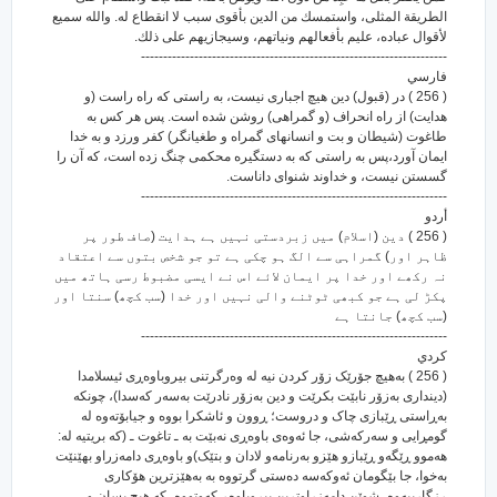
الطريقة المثلى، واستمسك من الدين بأقوى سبب لا انقطاع له. والله سميع
لأقوال عباده، عليم بأفعالهم ونياتهم، وسيجازيهم على ذلك.
---------------------------------------------------------------------
فارسي
( 256 ) در (قبول) دین هیچ اجباری نیست، به راستی که راه راست (و
هدایت) از راه انحراف (و گمراهی) روشن شده است. پس هر کس به
طاغوت (شیطان و بت و انسانهای گمراه و طغیانگر) کفر ورزد و به خدا
ایمان آورد،پس به راستی که به دستگیره محکمی چنگ زده است، که آن را
گسستن نیست، و خداوند شنوای داناست.
---------------------------------------------------------------------
أردو
( 256 ) دین (اسلام) میں زبردستی نہیں ہے ہدایت (صاف طور پر
ظاہر اور) گمراہی سے الگ ہو چکی ہے تو جو شخص بتوں سے اعتقاد
نہ رکھے اور خدا پر ایمان لائے اس نے ایسی مضبوط رسی ہاتھ میں
پکڑ لی ہے جو کبھی ٹوٹنے والی نہیں اور خدا (سب کچھ) سنتا اور
(سب کچھ) جانتا ہے
---------------------------------------------------------------------
كردي
( 256 ) به‌هیچ جۆرێک زۆر کردن نیه له وه‌رگرتنی بیروباوه‌ڕی ئیسلامدا
(دینداری به‌زۆر نابێت بکرێت و دین به‌زۆر نادرێت به‌سه‌ر که‌سدا)، چونکه
به‌ڕاستی ڕێبازی چاک و دروست؛ ڕوون و ئاشکرا بووه و جیابۆته‌وه له
گومڕایی و سه‌رکه‌شی، جا ئه‌وه‌ی باوه‌ڕی نه‌بێت به ـ تاغوت ـ (که بریتیه له‌:
هه‌موو ڕێگه‌و ڕێبازو هێزو به‌رنامه‌و لادان و بتێک)و باوه‌ڕی دامه‌زراو بهێنێت
به‌خوا، جا بێگومان ئه‌وکه‌سه ده‌ستی گرتووه به به‌هێزترین هۆکاری
ڕزگارییه‌وه‌، شوێن دامه‌زراوترین بیروباوه‌ڕ که‌وتووه‌، که هیچ پسان و