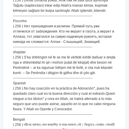
( 256 ) Dinde zorlama yoktur; Artık hak ile batıl iyice ayrılmıştır.
Tağutu (saptırıcıları) inkar edip Allah'a inanan kimse, kopmak
bilmeyen sağlam bir kulpa sarılmıştır. Allah işitendir, bilendir.
---------------------------------------------------------------------
Poccnho
( 256 ) Нет принуждения в религии. Прямой путь уже
отличился от заблуждения. Кто не верует в тагута, а верует в
Аллаха, тот ухватился за самую надежную рукоять, которая
никогда не сломается. Аллах - Слышащий, Знающий.
---------------------------------------------------------------------
shqiptar
( 256 ) S’ka shtrëngim në fe se me të vërtetë është dalluar e drejta
nga e shtrembëta! Ai që i mohon putat (të këqijat) dhe beson në
Perëndinë – ai ka siguruar lidhjen më të fortë, e cila nuk këputet
kurrë. – Se Perëndia i dëgjon të gjitha dhe di çdo gjë.
---------------------------------------------------------------------
Spanish
( 256 ) No hay coacción en la práctica de Adoración*, pues ha
quedado claro cual es la buena dirección y cual el extravío.Quien
niegue a los ídolos* y crea en Allah, se habrá aferrado a lo más
seguro que uno puede asirse, aquello en lo que no cabe ninguna
fisura. Y Allah es Oyente y Conocedor.
---------------------------------------------------------------------
Bengali
( 256 ) দ্বীনের ব্যাপারে কোন জবরদস্তি বা বাধ্য-বাধকতা নেই। নিঃসন্দেহে হেদায়াত গোমরাহী