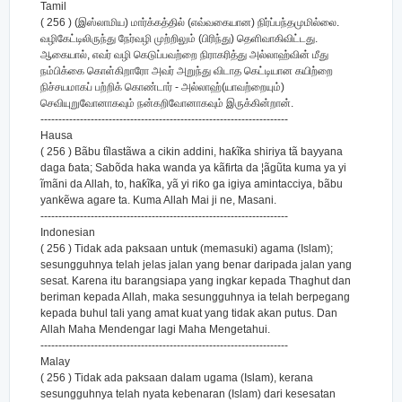
Tamil
( 256 ) (இஸ்லாமிய) மார்க்கத்தில் (எவ்வகையான) நிர்ப்பந்தமுமில்லை.
வழிகேட்டிலிருந்து நேர்வழி முற்றிலும் (பிரிந்து) தெளிவாகிவிட்டது.
ஆகையால், எவர் வழி கெடுப்பவற்றை நிராகரித்து அல்லாஹ்வின் மீது
நம்பிக்கை கொள்கிறாரோ அவர் அறுந்து விடாத கெட்டியான கயிற்றை
நிச்சயமாகப் பற்றிக் கொண்டார் - அல்லாஹ்(யாவற்றையும்)
செவியுறுவோனாகவும் நன்கறிவோனாகவும் இருக்கின்றான்.
---------------------------------------------------------------------
Hausa
( 256 ) Bãbu tĩlastãwa a cikin addini, haƙĩƙa shiriya tã bayyana
daga ɓata; Sabõda haka wanda ya kãfirta da ¦ãgũta kuma ya yi
ĩmãni da Allah, to, haƙĩƙa, yã yi riƙo ga igiya amintacciya, bãbu
yankẽwa agare ta. Kuma Allah Mai ji ne, Masani.
---------------------------------------------------------------------
Indonesian
( 256 ) Tidak ada paksaan untuk (memasuki) agama (Islam);
sesungguhnya telah jelas jalan yang benar daripada jalan yang
sesat. Karena itu barangsiapa yang ingkar kepada Thaghut dan
beriman kepada Allah, maka sesungguhnya ia telah berpegang
kepada buhul tali yang amat kuat yang tidak akan putus. Dan
Allah Maha Mendengar lagi Maha Mengetahui.
---------------------------------------------------------------------
Malay
( 256 ) Tidak ada paksaan dalam ugama (Islam), kerana
sesungguhnya telah nyata kebenaran (Islam) dari kesesatan