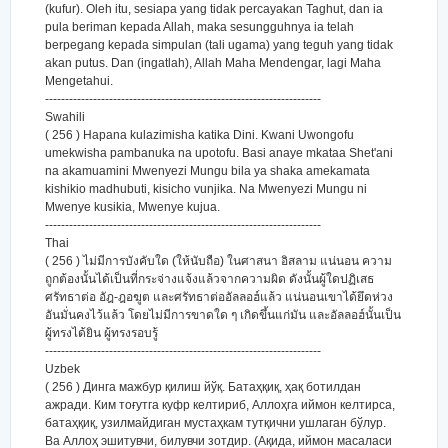
(kufur). Oleh itu, sesiapa yang tidak percayakan Taghut, dan ia
pula beriman kepada Allah, maka sesungguhnya ia telah
berpegang kepada simpulan (tali ugama) yang teguh yang tidak
akan putus. Dan (ingatlah), Allah Maha Mendengar, lagi Maha
Mengetahui.
---------------------------------------------------------------------
Swahili
( 256 ) Hapana kulazimisha katika Dini. Kwani Uwongofu
umekwisha pambanuka na upotofu. Basi anaye mkataa Shet'ani
na akamuamini Mwenyezi Mungu bila ya shaka amekamata
kishikio madhubuti, kisicho vunjika. Na Mwenyezi Mungu ni
Mwenye kusikia, Mwenye kujua.
---------------------------------------------------------------------
Thai
( 256 ) ไม่มีการบังคับใด (ให้นับถือ) ในศาสนา อิสลาม แน่นอน ความ
ถูกต้องนั้นได้เป็นที่กระจ่างแจ้งแล้วจากความผิด ดังนั้นผู้ใดปฏิเสธ
ศรัทธาต่อ อัฎ-ฎอฆูต และศรัทธาต่ออัลลอฮ์แล้ว แน่นอนเขาได้ยึดห่วง
อันมั่นคงไว้แล้ว โดยไม่มีการขาดใด ๆ เกิดขึ้นแก่มัน และอัลลอฮ์นั้นเป็น
ผู้ทรงได้ยิน ผู้ทรงรอบรู้
---------------------------------------------------------------------
Uzbek
( 256 ) Динга мажбур қилиш йўқ. Батаҳқиқ, ҳақ ботилдан
ажради. Ким тоғутга куфр келтириб, Аллоҳга иймон келтирса,
батаҳқиқ, узилмайдиган мустаҳкам тутқични ушлаган бўлур.
Ва Аллоҳ эшитувчи, билувчи зотдир. (Ақида, иймон масаласи