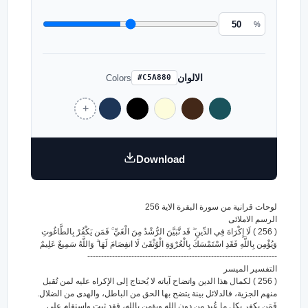
%
الالوان
Colors
#C5A880
Download
لوحات قرانية من سورة البقرة الاية 256
الرسم الاملائى
( 256 ) لَا إِكْرَاهَ فِي الدِّينِ ۖ قَد تَّبَيَّنَ الرُّشْدُ مِنَ الْغَيِّ ۚ فَمَن يَكْفُرْ بِالطَّاغُوتِ
وَيُؤْمِن بِاللَّهِ فَقَدِ اسْتَمْسَكَ بِالْعُرْوَةِ الْوُثْقَىٰ لَا انفِصَامَ لَهَا ۗ وَاللَّهُ سَمِيعٌ عَلِيمٌ
---------------------------------------------------------------------
التفسير الميسر
( 256 ) لكمال هذا الدين واتضاح آياته لا يُحتاج إلى الإكراه عليه لمن تُقبل
منهم الجزية، فالدلائل بينة يتضح بها الحق من الباطل، والهدى من الضلال.
فَمَن يكفر بكل ما عُبِد من دون الله ويؤمن بالله، فقد ثبت واستقام على