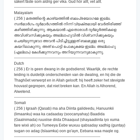
säkert fäste som aldrig ger vika. Gud hör allt, vet allt.
---------------------------------------------------------------------
Malayalam
( 256 ) മതത്തിന്റെ കാര്യത്തില്‍ ബലപ്രയോഗമേ ഇല്ല.
സന്‍മാര്‍ഗം ദുര്‍മാര്‍ഗത്തില്‍ നിന്ന് വ്യക്തമായി വേര്‍തിരിഞ്ഞ്
കഴിഞ്ഞിരിക്കുന്നു. ആകയാല്‍ ഏതൊരാള്‍ ദുര്‍മൂര്‍ത്തികളെ
അവിശ്വസിക്കുകയും അല്ലാഹുവില്‍ വിശ്വസിക്കുകയും
ചെയ്യുന്നുവോ അവന്‍ പിടിച്ചിട്ടുള്ളത് ബലമുള്ള ഒരു
കയറിലാകുന്നു. അത് പൊട്ടി പോകുകയേ ഇല്ല. അല്ലാഹു
(എല്ലാം) കേള്‍ക്കുന്നവനും അറിയുന്നവനുമാകുന്നു.
---------------------------------------------------------------------
Dutch
( 256 ) Er is geen dwang in de godsdienst. Waarlijk, de rechte
leiding is duidelijk onderscheiden van de dwaling, en hij die de
Thaghôet verwerpt en in Allah gelooft: hij heeft zeker het stevigste
houvast gegrepen, dat niet breken kan. En Allah is Alhorend,
Alwetend.
---------------------------------------------------------------------
Somali
( 256 ) Igraah (Qasab) ma aha Diinta galideedu, Hanuunkii
(limaanku) waa ka cadaaday (soocanyahay) Baadida
(Gaalnimada) ruuxiise diida Dhaaquut (shayaadiinta iyo xuma
fare wixii ah) oo Tumeeya Eebe wuxuu qabsaday xadhig (guntay)
sugan oo adag (Islaamka) oon go'ayn, Eebana waa maqle og.
---------------------------------------------------------------------