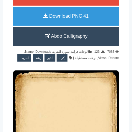
Download PNG
41
Abdo Calligraphy
,
Name
,
Downloads
,
لوحات قرآنية سورة البقرة
|
123
7083
المزيد..
رشد
الدين
إكراه
|
لوحات مستطيلة
,
Views
,
Recent