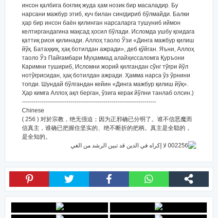
инсон қалбига боғлиқ жуда ҳам нозик бир масаладир. Бу
нарсани мажбур этиб, куч билан сингдириб бўлмайди. Балки
ҳар бир инсон баён қилинган нарсаларга тушуниб иймон
келтиргандагина мақсад ҳосил бўлади. Исломда ушбу қоидага
қаттиқ риоя қилинади. Аллоҳ таоло Ўзи «Динга мажбур қилиш
йўқ. Батаҳқиқ, ҳақ ботилдан ажради», деб қўйган. Яъни, Аллоҳ
таоло Ўз Пайғамбари Муҳаммад алайҳиссаломга Қуръони
Каримни тушириб, Исломни жорий қилгандан сўнг тўғри йўл
нотўғрисидан, ҳақ ботилдан ажради. Ҳамма нарса ўз ўрнини
топди. Шундай бўлгандан кейин «Динга мажбур қилиш йўқ».
Ҳар кимга Аллоҳ ақл берган, ўзига керак йўлни танлаб олсин.)
---------------------------------------------------------------------
Chinese
( 256 ) 对於宗教，绝无强迫；因为正邪确已分明了。谁不信恶魔而
信真主，谁确已把握住坚实的、绝不断折的把柄。真主是全聪的，
是全知的。