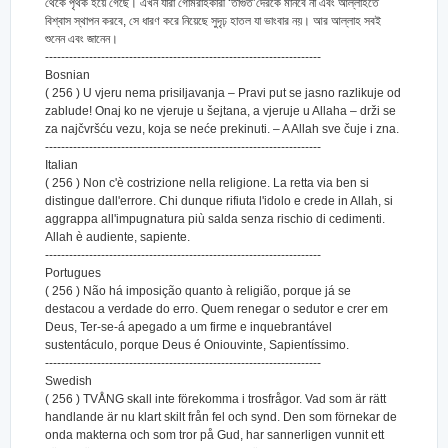
থেকে পৃথক হয়ে গেছে। এখন যারা গোমরাহকারী ‘তাগুত’দেরকে মানবে না এবং আল্লাহতে
বিশ্বাস স্থাপন করবে, সে ধারণ করে নিয়েছে সুদৃঢ় হাতল যা ভাংবার নয়। আর আল্লাহ সবই
শুনেন এবং জানেন।
---------------------------------------------------------------------
Bosnian
( 256 ) U vjeru nema prisiljavanja – Pravi put se jasno razlikuje od
zablude! Onaj ko ne vjeruje u šejtana, a vjeruje u Allaha – drži se
za najčvršću vezu, koja se neće prekinuti. – A Allah sve čuje i zna.
---------------------------------------------------------------------
Italian
( 256 ) Non c'è costrizione nella religione. La retta via ben si
distingue dall'errore. Chi dunque rifiuta l'idolo e crede in Allah, si
aggrappa all'impugnatura più salda senza rischio di cedimenti.
Allah è audiente, sapiente.
---------------------------------------------------------------------
Portugues
( 256 ) Não há imposição quanto à religião, porque já se
destacou a verdade do erro. Quem renegar o sedutor e crer em
Deus, Ter-se-á apegado a um firme e inquebrantável
sustentáculo, porque Deus é Oniouvinte, Sapientíssimo.
---------------------------------------------------------------------
Swedish
( 256 ) TVÅNG skall inte förekomma i trosfrågor. Vad som är rätt
handlande är nu klart skilt från fel och synd. Den som förnekar de
onda makterna och som tror på Gud, har sannerligen vunnit ett