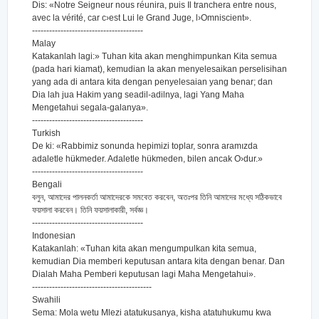
Dis: «Notre Seigneur nous réunira, puis Il tranchera entre nous,
avec la vérité, car c›est Lui le Grand Juge, l›Omniscient».
---------------------------------------
Malay
Katakanlah lagi:» Tuhan kita akan menghimpunkan Kita semua
(pada hari kiamat), kemudian Ia akan menyelesaikan perselisihan
yang ada di antara kita dengan penyelesaian yang benar; dan
Dia lah jua Hakim yang seadil-adilnya, lagi Yang Maha
Mengetahui segala-galanya».
---------------------------------------
Turkish
De ki: «Rabbimiz sonunda hepimizi toplar, sonra aramızda
adaletle hükmeder. Adaletle hükmeden, bilen ancak O›dur.»
---------------------------------------
Bengali
বলুন, আমাদের পালনকর্তা আমাদেরকে সমবেত করবেন, অতঃপর তিনি আমাদের মধ্যে সঠিকভাবে
ফয়সালা করবেন। তিনি ফয়সালাকারী, সর্বজ্ঞ।
---------------------------------------
Indonesian
Katakanlah: «Tuhan kita akan mengumpulkan kita semua,
kemudian Dia memberi keputusan antara kita dengan benar. Dan
Dialah Maha Pemberi keputusan lagi Maha Mengetahui».
------------------------------------------
Swahili
Sema: Mola wetu Mlezi atatukusanya, kisha atatuhukumu kwa