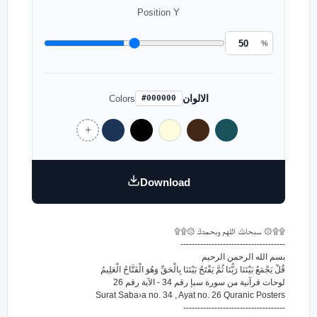
Position Y
%
الالوان
Colors
#000000
Download
۩۩۞ سبحانك اللهم وبحمدك ۞۩۩
-------------------------------------
بسم الله الرحمن الرحيم
قُلْ يَجْمَعُ بَيْنَنَا رَبُّنَا ثُمَّ يَفْتَحُ بَيْنَنَا بِالْحَقِّ وَهُوَ الْفَتَّاحُ الْعَلِيمُ
لوحات قرآنية من سورة سبإ رقم 34 - الآية رقم 26
Surat Saba›a no. 34 , Ayat no. 26 Quranic Posters
------------------------------------