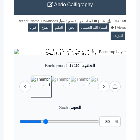
Abdo Calligraphy
,
Recent
,
Name
,
Downloads
,
لوحات قرآنية سورة سبأ
|
137
9142
قول
الفتاح
العليم
الحق
أسماء الله الحسنى
|
Views
المزيد..
الخلفية
Background
1 / 110
الحجم
Scale
/
%