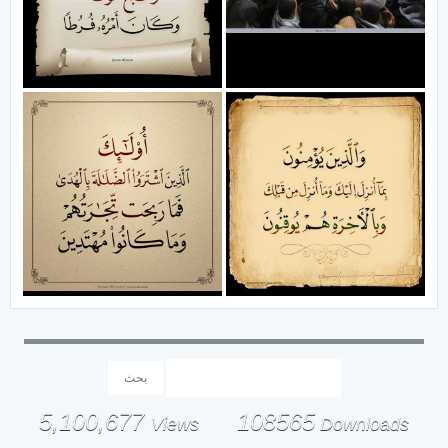
5,100,677
108565
Views
Downloads