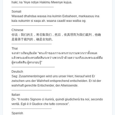
haki; na Yeye ndiye Hakimu Mwenye kujua.
-----------------------------------------
Somali
Waxaad dhahdaa waxaa ina kulmin Eebaheen, markaasuu ina
kala xukumin si xaqa ah. waana caadil wax walba og.
----------------------------------------
Chinese
你说：我们的主，将召集我们，然后，依真理而为我们裁判，他确
是最善于裁判的，确是全知的。
---------------------------------------
Thai
จงกล่าวเถิดมุฮัมมัด “พระเจ้าของเราจะทรงรวบรวมพวกเราทั้งหมด
แล้วพระองค์จะทรงตัดสินระหว่างพวกเจ้าด้วยความจริงและพระองค์คือ
ผู้ทรงตัดสิน ผู้ทรงรอบรู้”
------------------------------------------
Deutsch
Sag: Zusammenbringen wird uns unser Herr, hierauf wird Er
zwischen uns der Wahrheit entsprechend entscheiden. Er ist der
wahrhaft gerechte Entscheider, der Allwissende.
---------------------------------------
Italian
Di›: “Il nostro Signore ci riunirà, quindi giudicherà tra noi, secondo
verità. Egli è il Giudice che tutto conosce”.
---------------------------------------
Spanish