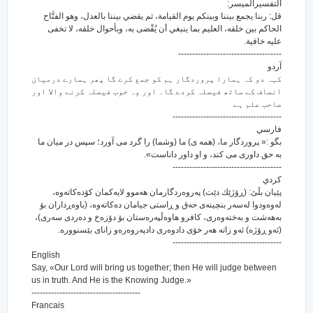
التفسيرالميسر:
قل: ربنا يجمع بيننا وبينكم يوم القيامة، ثم يقضي بيننا بالعدل، وهو الفتَّاح
الحاكم بين خلقه، العليم بما ينبغي أن يُقْضى به، وبأحوال خلقه، لا تخفى
عليه خافية.
-------------------------------------
آردو
کہہ دو کہ ہمارا پروردگار ہم کو جمع کرے گا پھر ہمارے درمیان
انصاف کے ساتھ فیصلہ کردے گا۔ اور وہ خوب فیصلہ کرنے والا اور
صاحب علم ہے
---------------------------------------
فارسي
بگو :« پروردگار ما، (همه ی) ما (وشما) را گرد می آورد؛ سپس در میان ما
به حق داوری می کند، و او داور داناست».
---------------------------------------
كردي
پێیان بڵێ: (ڕۆژێك دێت) په‌روه‌ردگارمان هه‌موو لایه‌کمان کۆده‌کاته‌وه‌،
له‌وه‌ودوا له‌سه‌ر بنچینه‌ی حه‌ق و ڕاستی جیامان ده‌کاته‌وه‌، (باوه‌ڕداران بۆ
به‌هه‌شت و به‌خته‌وه‌ری، کافرو هاوه‌ڵپه‌ره‌ستان بۆ دۆزه‌خ و ده‌ردی سه‌ری)،
(ئه‌و ڕۆژه‌) ئه‌و زاته هه‌ر خۆی دادوه‌ری دادپه‌روه‌ره‌و زانای بێسنووره‌.
---------------------------------------
English
Say, «Our Lord will bring us together; then He will judge between
us in truth. And He is the Knowing Judge.»
---------------------------------------
Francais