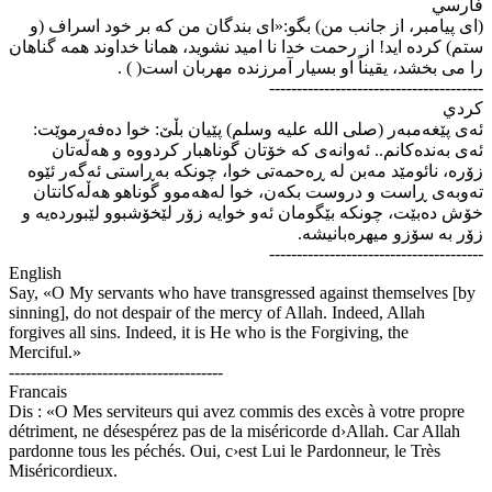
فارسي
(ای پیامبر، از جانب من) بگو:«ای بندگان من که بر خود اسراف (و
ستم) کرده اید! از رحمت خدا نا امید نشوید، همانا خداوند همه گناهان
را می بخشد، یقیناً او بسیار آمرزنده مهربان است( ) .
---------------------------------------
كردي
ئه‌ی پێغه‌مبه‌ر (صلی الله علیه وسلم) پێیان بڵێ: خوا ده‌فه‌رموێت:
ئه‌ی به‌نده‌کانم.. ئه‌وانه‌ی که خۆتان گوناهبار کردووه و هه‌ڵه‌تان
زۆره‌، نائومێد مه‌بن له ڕه‌حمه‌تی خوا، چونکه به‌ڕاستی ئه‌گه‌ر ئێوه
ته‌وبه‌ی ڕاست و دروست بکه‌ن، خوا له‌هه‌موو گوناهو هه‌ڵه‌کانتان
خۆش ده‌بێت، چونکه بێگومان ئه‌و خوایه زۆر لێخۆشبوو لێبورده‌یه و
زۆر به سۆزو میهره‌بانیشه‌.
---------------------------------------
English
Say, «O My servants who have transgressed against themselves [by
sinning], do not despair of the mercy of Allah. Indeed, Allah
forgives all sins. Indeed, it is He who is the Forgiving, the
Merciful.»
---------------------------------------
Francais
Dis : «O Mes serviteurs qui avez commis des excès à votre propre
détriment, ne désespérez pas de la miséricorde d›Allah. Car Allah
pardonne tous les péchés. Oui, c›est Lui le Pardonneur, le Très
Miséricordieux.
---------------------------------------