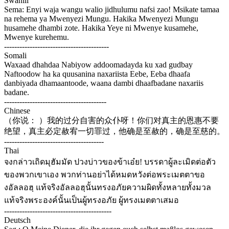
Swahili
Sema: Enyi waja wangu walio jidhulumu nafsi zao! Msikate tamaa
na rehema ya Mwenyezi Mungu. Hakika Mwenyezi Mungu
husamehe dhambi zote. Hakika Yeye ni Mwenye kusamehe,
Mwenye kurehemu.
-----------------------------------------
Somali
Waxaad dhahdaa Nabiyow addoomadayda ku xad gudbay
Naftoodow ha ka quusanina naxariista Eebe, Eeba dhaafa
danbiyada dhamaantoode, waana dambi dhaafbadane naxariis
badane.
----------------------------------------
Chinese
（你说： ）我的过分自害的众仆呀！你们对真主的恩惠不要
绝望，真主必定赦宥一切罪过，他确是至赦的，确是至慈的。
---------------------------------------
Thai
จงกล่าวเถิดมุฮัมมัด ปวงบ่าวของข้าเอ๋ย! บรรดาผู้ละเมิดต่อตัว
ของพวกเขาเอง พวกท่านอย่าได้หมดหวังต่อพระเมตตาขอ
งอัลลอฮฺ แท้จริงอัลลอฮฺนั้นทรงอภัยความผิดทั้งหลายทั้งมวล
แท้จริงพระองค์นั้นเป็นผู้ทรงอภัย ผู้ทรงเมตตาเสมอ
------------------------------------------
Deutsch