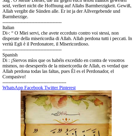
Sag : O Meine Diener, die ihr gegen euch selbst maßlos gewesen
seid, verliert nicht die Hoffnung auf Allahs Barmherzigkeit. Gewiß,
Allah vergibt die Sünden alle. Er ist ja der Allvergebende und
Barmherzige.
---------------------------------------
Italian
Di›: “ O Miei servi, che avete ecceduto contro voi stessi, non
disperate della misericordia di Allah. Allah perdona tutti i peccati. In
verità Egli è il Perdonatore, il Misericordioso.
---------------------------------------
Spanish
Di : ¡Siervos míos que os habéis excedido en contra de vosotros
mismos, no desesperéis de la misericordia de Allah, es verdad que
Allah perdona todas las faltas, pues Él es el Perdonador, el
Compasivo!
------------------------------------------
WhatsApp
Facebook
Twitter
Pinterest