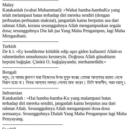
Malay
Katakanlah (wahai Muhammad): «Wahai hamba-hambaKu yang
telah melampaui batas terhadap diri mereka sendiri (dengan
perbuatan-perbuatan maksiat), janganlah kamu berputus asa dari
rahmat Allah, kerana sesungguhnya Allah mengampunkan segala
dosa; sesungguhnya Dia lah jua Yang Maha Pengampun, lagi Maha
Mengasihani.
---------------------------------------
Turkish
De k i: «Ey kendilerine kötülük edip aşırı giden kullarım! Allah›ın
rahmetinden umudunuzu kesmeyin. Doğrusu Allah günahların
hepsini bağışlar. Çünkü O, bağışlayandır, merhametlidir.»
---------------------------------------
Bengali
বলুন, হে আমার বান্দাগণ যারা নিজেদের উপর যুলুম করেছ তোমরা আল্লাহর রহমত থেকে
নিরাশ হয়ো না। নিশ্চয় আল্লাহ সমস্ত গোনাহ মাফ করেন। তিনি ক্ষমাশীল, পরম দয়ালু।
---------------------------------------
Indonesian
Katakanlah : «Hai hamba-hamba-Ku yang malampaui batas
terhadap diri mereka sendiri, janganlah kamu berputus asa dari
rahmat Allah. Sesungguhnya Allah mengampuni dosa-dosa
semuanya. Sesungguhnya Dialah Yang Maha Pengampun lagi Maha
Penyayang.
------------------------------------------