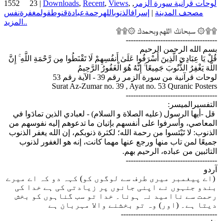
1552
23
|
Downloads
,
Recent
,
Views
,
,
لوحات قرآنية سورة الزمر
نفس
مغفرة
قول
قنوط
عبادة
رحمة
الله
الذنوب
إسراف
|
مصحف المدينة
المزيد..
۩۩۞ سبحانك اللهم وبحمدك ۞۩۩
-------------------------------------
بسم الله الرحمن الرحيم
قُلْ يَا عِبَادِيَ الَّذِينَ أَسْرَفُوا عَلَىٰ أَنفُسِهِمْ لَا تَقْنَطُوا مِن رَّحْمَةِ اللَّهِ ۚ إِنَّ
اللَّهَ يَغْفِرُ الذُّنُوبَ جَمِيعًا ۚ إِنَّهُ هُوَ الْغَفُورُ الرَّحِيمُ
لوحات قرآنية من سورة الزمر رقم 39 - الآية رقم 53
Surat Az-Zumar no. 39 , Ayat no. 53 Quranic Posters
-------------------------------------
التفسيرالميسر:
قل -أيها الرسول (عليه الصلاة و السلام) - لعبادي الذين تمادَوا في
المعاصي، وأسرفوا على أنفسهم بإتيان ما تدعوهم إليه نفوسهم من
الذنوب: لا تَيْئسوا من رحمة الله؛ لكثرة ذنوبكم، إن الله يغفر الذنوب
جميعًا لمن تاب منها ورجع عنها مهما كانت، إنه هو الغفور لذنوب
التائبين من عباده، الرحيم بهم.
-------------------------------------
آردو
(اے پیغمبر میری طرف سے لوگوں کو) کہہ دو کہ اے میرے
بندو جنہوں نے اپنی جانوں پر زیادتی کی ہے خدا کی
رحمت سے ناامید نہ ہونا۔ خدا تو سب گناہوں کو بخش
دیتا ہے۔ (اور) وہ تو بخشنے والا مہربان ہے
---------------------------------------