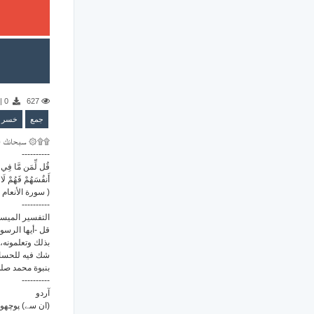
|
0
627
جمع
خسر
سبحانك ال ۞۩۩
----------
قُل لِّمَن مَّا فِي الس
أَنفُسَهُمْ فَهُمْ لَا 
سورة الأنعام رقم 6 - الآية )
----------
التفسير الميس:
قل -أيها الرسو
بذلك وتعلمونه، 
شك فيه للحساب 
بنبوة محمد صل.
----------
آردو
ان سے) پوچھو ک