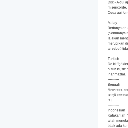
Dis: «A qui a
miséricorde. 
Ceux qui font
----------
Malay
Bertanyalah 
(Semuanya it
Ia akan men
merugikan di
tersebut) tid
----------
Turkish
De ki: "gökle
olsun ki, siz
inanmazlar.
----------
Bengali
জিজ্ঞেস করুন, নভে
অবশ্যই তোমাদেরক
না।
----------
Indonesian
Katakanlah: 
telah meneta
tidak ada ke