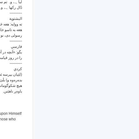
لیا ہے وہ تم 
ڈال رکھا ہے وہ 
----------
البشتوية
ته ووایه: هغه ،
هغه به تاسو خا
رسولى دى، نو ه
----------
فارسي
بگو: «آنچه در 
را در روز قیا.
----------
كردي
لێیان بپرسه ئه‌
بده‌ره‌وه و) بڵێ
هیچ شکوگومانی تی
باوه‌ڕ ناهێنن.
 upon Himself
 Those who