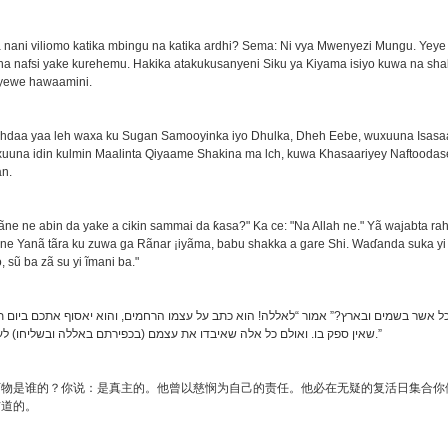
 nani viliomo katika mbingu na katika ardhi? Sema: Ni vya Mwenyezi Mungu. Yeye
ha nafsi yake kurehemu. Hakika atakukusanyeni Siku ya Kiyama isiyo kuwa na sha
nyewe hawaamini.
daa yaa leh waxa ku Sugan Samooyinka iyo Dhulka, Dheh Eebe, wuxuuna Isasa
xuuna idin kulmin Maalinta Qiyaame Shakina ma lch, kuwa Khasaariyey Naftooda
n.
ãne ne abin da yake a cikin sammai da ƙasa?" Ka ce: "Na Allah ne." Yã wajabta r
 ne Yanã tãra ku zuwa ga Rãnar ¡iyãma, babu shakka a gare Shi. Waɗanda suka yi
, sũ ba zã su yi ĩmani ba."
 כל אשר בשמים ובארץ?” אמור “לאללה! הוא כתב על עצמו הרחמים, והוא יאסוף אתכם ביום 
שאין ספק בו. ואולם כל אלה שאיבדו את עצמם (בכפירתם באללה ובשליחו) לעולם לא יאמינו.”
万物是谁的？你说：是真主的。他曾以慈悯为自己的责任。他必在无疑的复活日集合你
信道的。