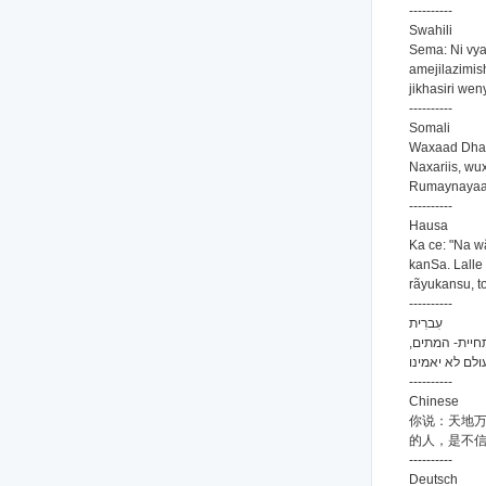
----------
Swahili
Sema: Ni vya
amejilazimis
jikhasiri we
----------
Somali
Waxaad Dhah
Naxariis, wu
Rumaynayaa
----------
Hausa
Ka ce: "Na w
kanSa. Lalle
rãyukansu, to
----------
עִברִית
תחיית- המתים
----------
Chinese
你说：天地
的人，是不
----------
Deutsch