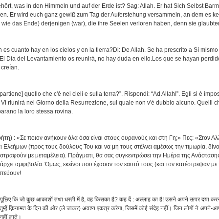
ört, was in den Himmeln und auf der Erde ist? Sag: Allah. Er hat Sich Selbst Barm
en. Er wird euch ganz gewiß zum Tag der Auferstehung versammeln, an dem es ke
; wie das Ende) derjenigen (war), die ihre Seelen verloren haben, denn sie glaubten
 es cuanto hay en los cielos y en la tierra?Di: De Allah. Se ha prescrito a Sí mismo
.El Día del Levantamiento os reunirá, no hay duda en ello.Los que se hayan perdido
 creían.
ppartiene] quello che c'è nei cieli e sulla terra?”. Rispondi: “Ad Allah!”. Egli si è impo
 Vi riunirà nel Giorno della Resurrezione, sul quale non v'è dubbio alcuno. Quelli 
arano la loro stessa rovina.
ήτη) : «Σε ποιον ανήκουν όλα όσα είναι στους ουρανούς και στη Γη;» Πες: «Στον Αλ
ναι Ελεήμων (προς τους δούλους Του και να μη τους στέλνει αμέσως την τιμωρία, δίν
 στραφούν με μεταμέλεια). Πράγματι, θα σας συγκεντρώσει την Ημέρα της Ανάστασης
άρχει αμφιβολία. Όμως, εκείνοι που έχασαν τον εαυτό τους (και τον κατέστρεψαν με 
στεύουν!
 पूछिए कि जो कुछ आकाशों तथा धरती में है, वह किसका है? कह दें : अल्लाह का है! उसने अपने ऊपर दया कर
ुम्हें क़ियामत के दिन की ओर (ले जाकर) अवश्य एकत्र करेगा, जिसमें कोई संदेह नहीं। जिन लोगों ने अपने-आपक
नहीं लाते।