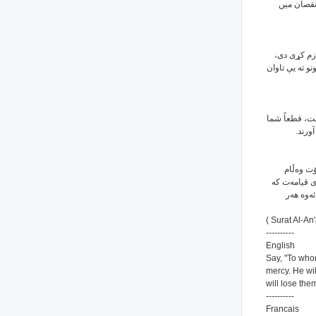
نقصان میں
لازم كړى دى
و ته يې تاوان
ت، قطعاً شما
آورند
(ت وه‌ڵام
ژی قیامه‌ت که
ه‌وه هه‌ر
( Surat Al-An
----------
English
Say, "To who
mercy. He wi
will lose the
----------
Francais