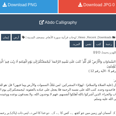
Download PNG
Download JPG
0
Abdo Calligraphy
إيمان
أرض
|
مصحف المدينة
,
لوحات قرآنية سورة الأنعام
,
Views
,
Recent
,
Downloads
رحمة
كتب
نفس
المزيد..
۩۩۞ لهم و بحمدك
َّمَاوَاتِ وَالْأَرْضِ ۖ قُل لِّلَّهِ ۚ كَتَبَ عَلَىٰ نَفْسِهِ الرَّحْمَةَ ۚ لَيَجْمَعَنَّكُمْ إِلَىٰ يَوْمِ الْقِيَامَةِ لَا رَيْبَ فِيهِ ۚ الّ
يُؤْمِنُونَ
(  رقم 12
ر
ل (عليه الصلاة والسلام) - لهؤلاء المشركين: لمن مُلكُ السموات والأرض وما فيهن؟ قل: هو لل
فاعبدوه وحده. كتب الله على نفسه الرحمة فلا يعجل على عباده بالعقوبة. ليجمعنكم إلى يوم الق
والجزاء. الذين أشركوا بالله أهلكوا أنفسهم، فهم لا يوحدون الله، ولا يصدقون بوعده ووعيده،
ى الله عليه وسلم
ہ آسمان اور زمین میں جو کچھ ہے کس کا ہے کہہ دو خدا کا اس نے اپنی ذات (پاک) پر رحمت 