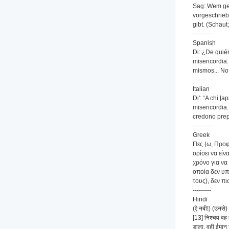
Sag: Wem geh
vorgeschrieb
gibt. (Schaut
----------
Spanish
Di: ¿De quién
misericordia
mismos... No
----------
Italian
Di': “A chi [a
misericordia.
credono prep
----------
Greek
Πες (ω, Προφ
ορίσει να εί
χρόνο για να
οποία δεν υπ
τους), δεν πι
---------
Hindi
(ऐ नबी!) (उनसे)
[13] निश्चय वह त
डाला, वही ईमान 