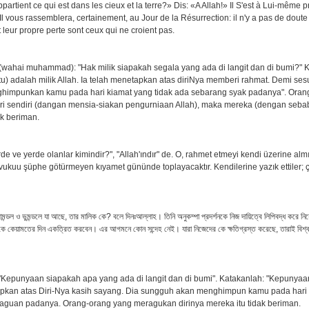
ppartient ce qui est dans les cieux et la terre?» Dis: «A Allah!» Il S'est à Lui-même pr
Il vous rassemblera, certainement, au Jour de la Résurrection: il n'y a pas de doute
 leur propre perte sont ceux qui ne croient pas.
(wahai muhammad): "Hak milik siapakah segala yang ada di langit dan di bumi?" K
u) adalah milik Allah. Ia telah menetapkan atas diriNya memberi rahmat. Demi s
ghimpunkan kamu pada hari kiamat yang tidak ada sebarang syak padanya". Oran
ri sendiri (dangan mensia-siakan pengurniaan Allah), maka mereka (dengan seba
ak beriman.
rde ve yerde olanlar kimindir?", "Allah'ındır" de. O, rahmet etmeyi kendi üzerine almı
i vukuu şüphe götürmeyen kıyamet gününde toplayacaktır. Kendilerine yazık ettiler; 
ামন্ডল ও ভুমন্ডলে যা আছে, তার মালিক কে? বলে দিনঃআল্লাহ। তিনি অনুকম্পা প্রদর্শনকে নিজ দায়িত্বে লিপিবদ্ধ করে ন
ে কেয়ামতের দিন একত্রিত করবেন। এর আগমনে কোন সন্দেহ নেই। যারা নিজেদের কে ক্ষতিগ্রস্ত করেছে, তারাই বিশ্ব
"Kepunyaan siapakah apa yang ada di langit dan di bumi". Katakanlah: "Kepunyaan
pkan atas Diri-Nya kasih sayang. Dia sungguh akan menghimpun kamu pada hari
raguan padanya. Orang-orang yang meragukan dirinya mereka itu tidak beriman.