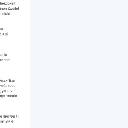
herzigkeit
inen Zweifel
 nicht.
 la
 a sí
sto la
che non
λάχ.» Έχει
οντάς τους
 για την
την απιστία
ना लिख दिया है।
ो क्षति में