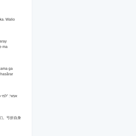
ka. Walio
aray
se ma
ahama ga
 hasãrar
אמור: “למי,
们。亏折自身