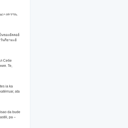
ጻፈ፡፡ በትንሣኤ
เป็นของอัลลอฮ์
ันกิยามะฮ์
ал Себе
ния. Те,
tes ia ka
katërruar, ata
opisao da bude
stili, pa –