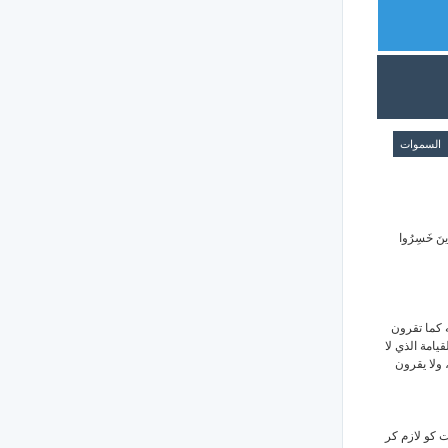
السموات
َذِينَ خَسِرُوا
ه كما تقرون
يامة الذي لا
 ولا يقرون
(کو لازم کر