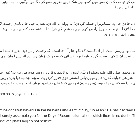
سب کو قیامت کے دن جس میں کچھ بھی شک نہیں ضرور جمع کرے گا جن لوگوں نے اپنے تیئیں 
ایمان نہیں لاتے
څه د چا دي چې په اسمانونو او ځمكه كې دي؟ ته ووایه: د الله دي، هغه په خپل ځان باندې رحمت 
مخا لازمًا د قیامت په ورځ راجمع كوي، چې په هغې كې هېڅ شك نشته، هغه كسان چې خپلو ځانون
غوى ایمان نه راوړي
آسمانها و زمین است، از آن کیست؟» بگو: «از آن خداست، که رحمت را بر خود مقرر داشته اس
مت که در آن شکی نیست، گرد خواهد آورد، کسانی که به خویش زیان رسانده اند پس ایمان نمی 
ی محمد (صلى الله عليه وسلم) و بڵێ: ئه‌وه‌ی له ئاسمانه‌کان و زه‌ویدا هه‌یه هی کێ یه‌؟ (هه‌ر خۆ
: هه‌ر هی خوایه‌، که ڕه‌حم و میهره‌بانی له‌سه‌ر خۆی فه‌رز کردووه‌، سوێند بێت به‌خوا به‌ره‌و ڕۆ
ادا نیه کۆتان ده‌کاته‌وه‌، (هه‌رچه‌نده‌) ئه‌وانه‌ی که خۆیان دۆڕاندو بیریان له قیامه‌ت نه‌کرده‌وه‌، ئ
'am no. 6 , Ayat no. 12 )
m belongs whatever is in the heavens and earth?" Say, "To Allah." He has decreed
ll surely assemble you for the Day of Resurrection, about which there is no doubt.
mselves [that Day] do not believe.