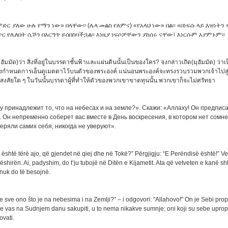
ድር ያለው ሁሉ የማን ነው» በላቸው፡፡ (ሌላ መልስ የለምና) «የአላህ ነው» በል፡፡ «በነፍሱ ላይ እዝነትን 
ጥር የሌለበት ሲኾን በእርግጥ ይሰበስባችኋል፡፡ እነዚያ ነፍሶቻቸውን ያከሰሩ ናቸው፤ እነርሱም አያምኑም፡፡
ุฮัมมัด)ว่า สิ่งที่อยู่ในบรรดาชั้นฟ้าและแผ่นดินนั้นเป็นของใคร? จงกล่าวเถิด(มุฮัมมัด) ว่า
งกำหนดการเอ็นดูเมตตาไว้บนตัวของพระองค์ แน่นอนพระองค์จะทรงรวบรวมพวกเจ้าไปสู่ว
รสงสัยใด ๆ ในวันนั้นบรรดาผู้ที่ทำให้ตัวของพวกเขาขาดทุนนั้น พวกเขาก็จะไม่ศรัทธา
у принадлежит то, что на небесах и на земле?». Скажи: «Аллаху! Он предпис
 Он непременно соберет вас вместе в День воскресения, в котором нет сомне
еряли самих себя, никогда не уверуют».
t është tërë ajo, që gjendet në qiej dhe në Tokë?” Përgjigju: “E Perëndisë është!” Ve
shirën. Ai, padyshim, do t’ju tubojë në Ditën e Kijametit. Ata që vetveten e kanë sh
 nuk do të besojnë.
 je sve ono što je na nebesima i na Zemlji?" – i odgovori: "Allahovo!" On je Sebi pr
će vas na Sudnjem danu sakupiti, u to nema nikakve sumnje; oni koji su sebe upropa
ovati.