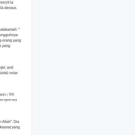
escrit la
 là-dessus.
atakanlah: "
esungguhnya
g-orang yang
b yang
ştır; and
çünkü onlar
িয়েছেন। তিনি
াস স্থাপন করে
 Allah". Dia
 kiamat yang