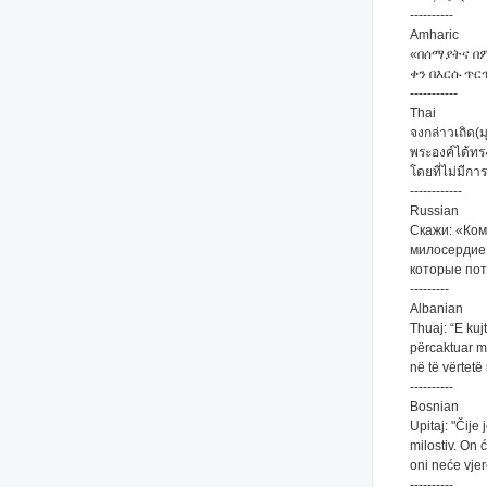
----------
Amharic
«በሰማያትና በም
ቀን በእርሱ ጥር
-----------
Thai
จงกล่าวเถิด(ม
พระองค์ได้ทร
โดยที่ไม่มีกา
------------
Russian
Скажи: «Ком
милосердие.
которые пот
---------
Albanian
Thuaj: “E kuj
përcaktuar më
në të vërtetë
----------
Bosnian
Upitaj: "Čije
milostiv. On 
oni neće vjer
----------