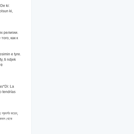
De ki:
lsun ki,
их религии.
того, как к
esimin e tyre.
y, ti ndjek
rë
as*Di: La
o tendrías
 প্রদর্শন করেন,
 কবল থেকে