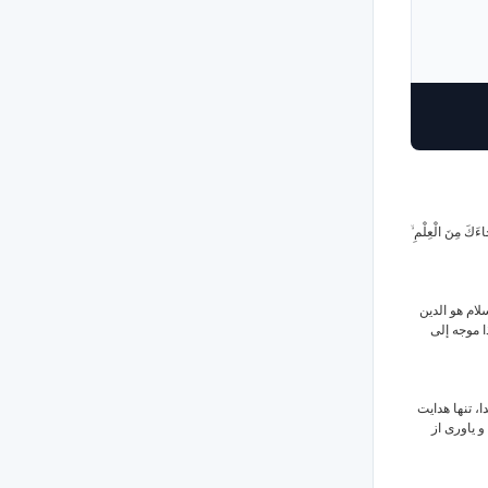
 جَاءَكَ مِنَ الْعِلْمِ
( 120 ) الدين
ا موجه إلى
( 120 )  هدایت
 یاوری از