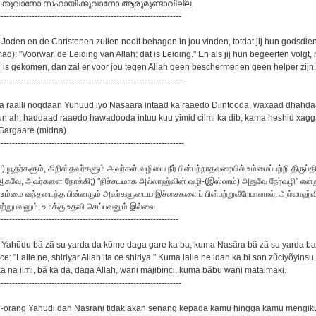
ഷിക്കുവാനോ സഹായിക്കുവാനോ ആരുമുണ്ടാവില്ല.
-----------------------------------------------------------------
 Joden en de Christenen zullen nooit behagen in jou vinden, totdat jij hun godsdien
: "Voorwar, de Leiding van Allah: dat is Leiding." En als jij hun begeerten volgt,
ou is gekomen, dan zal er voor jou tegen Allah geen beschermer en geen helper zijn.
------------------------------------------------------------------
a raalli noqdaan Yuhuud iyo Nasaara intaad ka raaedo Diintooda, waxaad dhahd
n ah, haddaad raaedo hawadooda intuu kuu yimid cilmi ka dib, kama heshid xag
Gargaare (midna).
------------------------------------------------------------------
ே!) யூதர்களும், கிறிஸ்தவர்களும் அவர்கள் வழியை நீர் பின்பற்றாதவரையில் உம்மைப்பற்றி திருப
(ஆகவே, அவர்களை நோக்கி;) "நிச்சயமாக அல்லாஹ்வின் வழி-(இஸ்லாம்) அதுவே நேர்வழி" என்று
உம்மை வந்தடைந்த பின்னரும் அவர்களுடைய இச்சைகளைப் பின்பற்றுவீரேயானால், அல்லாஹ்வி
ாற்றுபவனும், உமக்கு உதவி செய்பவனும் இல்லை.
----------------------------------------------------------------
 Yahũdu bã zã su yarda da kõme daga gare ka ba, kuma Nasãra bã zã su yarda ba, s
ce: "Lalle ne, shiriyar Allah ita ce shiriya." Kuma lalle ne idan ka bi son zũciyõyins
a na ilmi, bã ka da, daga Allah, wani majiɓinci, kuma bãbu wani mataimaki.
-----------------------------------------------------------------
ng-orang Yahudi dan Nasrani tidak akan senang kepada kamu hingga kamu mengik