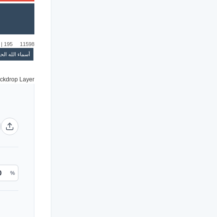
|
195
11598
أسماء الله ال
%