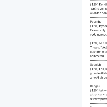
-----------------
( 120 ) Kendi
"Doğru yol, a
Allah'tan san
-----------------
Poccnho
( 120 ) Иуд
Скажи: «Пут
тебе явилос
-----------------
( 120 ) As he
Thuaju: “Vetëm
dëshirën e at
ndihmëtari.
-----------------
Spanish
( 120 ) Los j
guía de Alla
ante Allah qu
-----------------
Bengali
( 120 ) ইহুদী ও খ
তাই হল সরল পথ। 
আপনার উদ্ধারকারী
-----------------