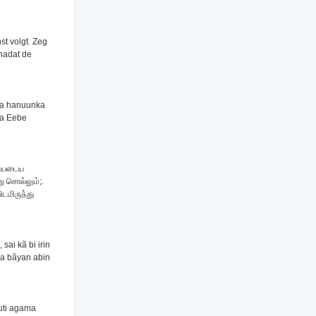
st volgt. Zeg
 nadat de
aa hanuunka
ga Eebe
்தியடைய
 சொல்லும்;.
டமிருந்து
ai kã bi irin
u a bãyan abin
uti agama