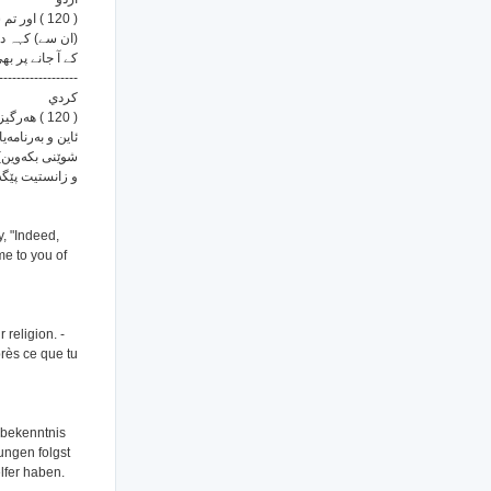
اور تم سے
ان سے) کہہ دو)
کے آ جانے پر ب
------------------
كردي
هه‌رگیز جو
ئاین و به‌رنامه‌
شوێنی بكه‌وین) 
و زانستیت پێگه.
y, "Indeed,
me to you of
 religion. -
près ce que tu
sbekenntnis
ungen folgst
lfer haben.