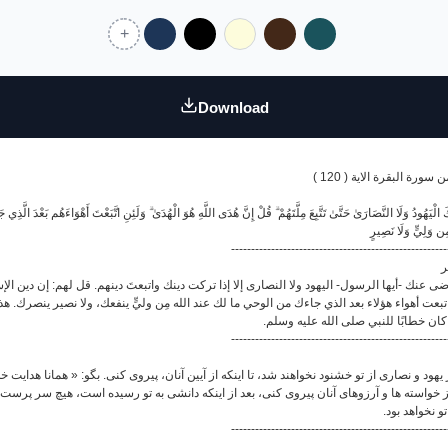
Download
 سورة البقرة الاية ( 120
لْيَهُودُ وَلَا النَّصَارَىٰ حَتَّىٰ تَتَّبِعَ مِلَّتَهُمْ ۗ قُلْ إِنَّ هُدَى اللَّهِ هُوَ الْهُدَىٰ ۗ وَلَئِنِ اتَّبَعْتَ أَهْوَاءَهُم بَعْدَ الَّذِي
ِن وَلِيٍّ وَلَا نَصِيرٍ
------------------------------------------------------
ر
نك -أيها الرسول- اليهود ولا النصارى إلا إذا تركت دينك واتبعتَ دينهم. قل لهم: إن دين الإسلام هو 
بعت أهواء هؤلاء بعد الذي جاءك من الوحي ما لك عند الله مِن وليٍّ ينفعك، ولا نصير ينصرك. هذ
ن كان خطابًا للنبي صلى الله عليه وسلم
------------------------------------------------------
د و نصاری از تو خشنود نخواهند شد، تا اینکه از آیین آنان، پیروی کنی. بگو: « همانا هدایت خدا، تنها
 خواسته ها و آرزوهای آنان پیروی کنی، بعد از اینکه دانشی به تو رسیده است، هیچ سر پرست و
و نخواهد بود
------------------------------------------------------