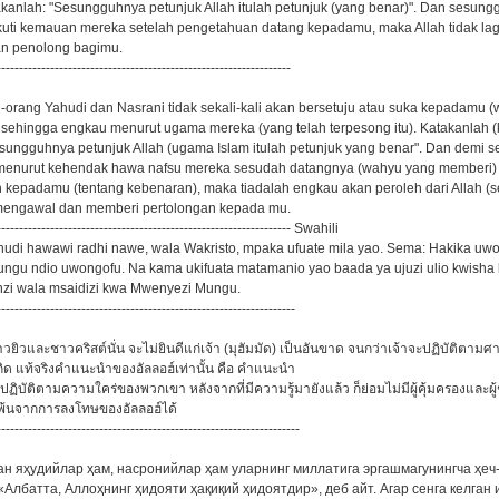
kanlah: "Sesungguhnya petunjuk Allah itulah petunjuk (yang benar)". Dan sesung
uti kemauan mereka setelah pengetahuan datang kepadamu, maka Allah tidak lag
an penolong bagimu.
------------------------------------------------------------------
g-orang Yahudi dan Nasrani tidak sekali-kali akan bersetuju atau suka kepadamu (
ehingga engkau menurut ugama mereka (yang telah terpesong itu). Katakanlah 
sungguhnya petunjuk Allah (ugama Islam itulah petunjuk yang benar". Dan demi
 menurut kehendak hawa nafsu mereka sesudah datangnya (wahyu yang memberi)
kepadamu (tentang kebenaran), maka tiadalah engkau akan peroleh dari Allah (
mengawal dan memberi pertolongan kepada mu.
------------------------------------------------------------------ Swahili
hudi hawawi radhi nawe, wala Wakristo, mpaka ufuate mila yao. Sema: Hakika uw
gu ndio uwongofu. Na kama ukifuata matamanio yao baada ya ujuzi ulio kwisha k
nzi wala msaidizi kwa Mwenyezi Mungu.
-------------------------------------------------------------------
าวยิวและชาวคริสต์นั่น จะไม่ยินดีแก่เจ้า (มุฮัมมัด) เป็นอันขาด จนกว่าเจ้าจะปฏิบัติต
ถิด แท้จริงคำแนะนำของอัลลอฮ์เท่านั้น คือ คำแนะนำ
ปฏิบัติตามความใคร่ของพวกเขา หลังจากที่มีความรู้มายังแล้ว ก็ย่อมไม่มีผู้คุ้มครองและผู
้พ้นจากการลงโทษของอัลลอฮ์ได้
--------------------------------------------------------------------
дан яҳудийлар ҳам, насронийлар ҳам уларнинг миллатига эргашмагунингча ҳеч
«Албатта, Аллоҳнинг ҳидояти ҳақиқий ҳидоятдир», деб айт. Агар сенга келган