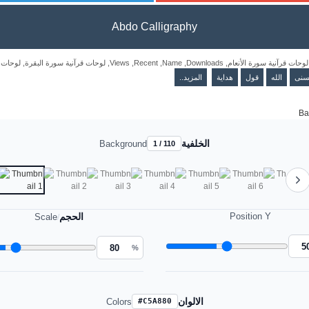
Abdo Calligraphy
لوحات 
,
لوحات قرآنية سورة البقرة
,
Views
,
Recent
,
Name
,
Downloads
,
لوحات قرآنية سورة الأنعام
حسنى
الله
قول
هداية
المزيد..
الخلفية
Background
1 / 110
الحجم
Position Y
Scale
/
%
الالوان
Colors
#C5A880