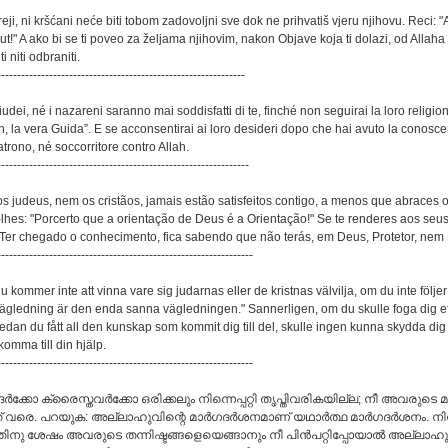
vreji, ni kršćani neće biti tobom zadovoljni sve dok ne prihvatiš vjeru njihovu. Reci: "
put!" A ako bi se ti poveo za željama njihovim, nakon Objave koja ti dolazi, od Allaha 
i niti odbraniti.
--------------------------------------------------------------
iudei, né i nazareni saranno mai soddisfatti di te, finché non seguirai la loro religione
h, la vera Guida”. E se acconsentirai ai loro desideri dopo che hai avuto la conosc
atrono, né soccorritore contro Allah.
---------------------------------------------------------------
os judeus, nem os cristãos, jamais estão satisfeitos contigo, a menos que abraces 
-lhes: "Porcerto que a orientação de Deus é a Orientação!" Se te renderes aos seu
 Ter chegado o conhecimento, fica sabendo que não terás, em Deus, Protetor, nem
----------------------------------------------------------------
u kommer inte att vinna vare sig judarnas eller de kristnas välvilja, om du inte följe
ägledning är den enda sanna vägledningen." Sannerligen, om du skulle foga dig ef
edan du fått all den kunskap som kommit dig till del, skulle ingen kunna skydda di
komma till din hjälp.
----------------------------------------------------------------
ര്‍ക്കോ ക്രൈസ്തവര്‍ക്കോ ഒരിക്കലും നിന്നെപ്പറ്റി തൃപ്തിവരികയില്ല; നീ അവരുടെ മ
്നത് വരെ. പറയുക: അല്ലാഹുവിന്റെ മാര്‍ഗദര്‍ശനമാണ് യഥാര്‍ത്ഥ മാര്‍ഗദര്‍ശനം. നി
യതിനു ശേഷം അവരുടെ തന്നിഷ്ടങ്ങളെയെങ്ങാനും നീ പിന്‍പറ്റിപ്പോയാല്‍ അല്ലാഹുവി