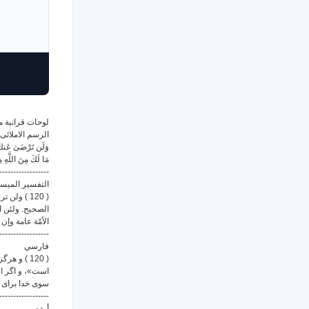
لوحات قرانية من )
الرسم الاملائى
وَلَن تَرْضَىٰ عَنكَ ا ۙ
مَا لَكَ مِنَ اللَّهِ م
------------------
التفسير الميس
ولن ترضى ع
الصحيح. ولئن ات
الأمّة عامة وإ.
------------------
فارسي
و هرگز یهو
است»، و اگر از
سوی خدا برای ت.
------------------
أردو