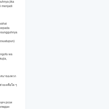
guhnya jika
i menjadi
wahai
(kepada
 sesungguhnya
sesuatupun)
ongofu wa
ujia,
ามศาสนาของพวก
้ช่วยเหลือใด ๆ
-ҳеч рози
 илмдан