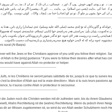
 نہ تو یہودی کبھی خوش ہوں گے اور نہ عیسائی، یہاں تک کہ تم ان کے مذہب کی پیروی اختیار کر
 کہ خدا کی ہدایت (یعنی دین اسلام) ہی ہدایت ہے۔ اور (اے پیغمبر) اگر تم اپنے پاس علم (یع
ھی ان کی خواہشوں پر چلو گے تو تم کو (عذاب) خدا سے (بچانے والا) نہ کوئی دوست ہوگا اور نہ
------------------------------------------------------
له‌كه و گاوره‌كان له تۆ (ئه‌ی محمد (صلی الله علیه وسلم)، ئه‌ی ئیماندار) ڕازی نابن، هه‌تا به ته‌واو
یان نه‌كه‌ویت، پێیان بڵێ: به‌ڕاستی هه‌ر به‌رنامه‌ی خوا (ئاینی ئیسلام، شایسته‌ی ئه‌وه‌یه كه هه‌موولا
هیدایه‌تی ڕاست و دروست هه‌ر لای ئه‌وه‌، خۆ ئه‌گه‌ر شوێن ئاره‌زووه‌كانی ئه‌وان بكه‌ویت پاش ئه
‌یشتووه‌، ئه‌وه بزانه كه له لایه‌ن خواوه هیچ سه‌رپه‌رشتیاری و یارمه‌تییه‌كت ده‌ست ناكه‌وێت
rs surat (Al-Baqra)
ever will the Jews or the Christians approve of you until you follow their religion. Sa
of Allah is the [only] guidance." If you were to follow their desires after what has co
ou would have against Allah no protector or helper.
---------------------------------------------------------
 Juifs, ni les Chrétiens ne seront jamais satisfaits de toi, jusqu'à ce que tu suives leur
 c'est la direction d'Allah qui est la vraie direction». Mais si tu suis leurs passions a
ience, tu n'auras contre Allah ni protecteur ni secoureur.
----------------------------------------------------------
r die Juden noch die Christen werden mit dir zufrieden sein, bis du ihrem Glauben
Gewiß, Allahs Rechtleitung ist die (wahre) Rechtleitung. Wenn du jedoch ihren Neig
s dir an Wissen zugekommen ist, so wirst du vor Allah weder Schutzherrn noch He