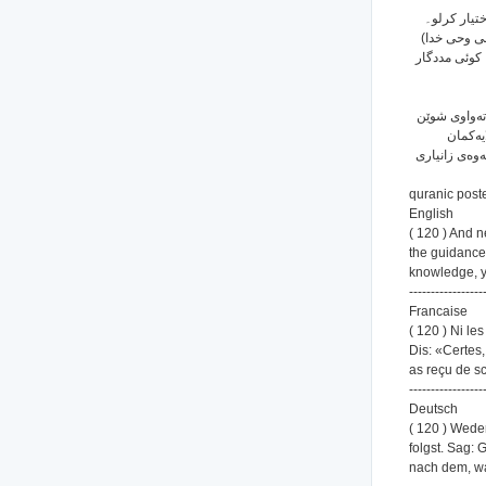
( 120 ) لو۔
(نی وحی خدا
 کوئی مددگار
( 120 ) ی شوێن
یه‌كمان
‌وه‌ی زانیاری
quranic poste
English
( 120 ) And n
the guidance 
knowledge, y
-----------------
Francaise
( 120 ) Ni les
Dis: «Certes,
as reçu de sc
-----------------
Deutsch
( 120 ) Wede
folgst. Sag: 
nach dem, wa