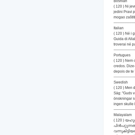
Bosnian
( 120 ) Ni je
jedini Pravi 
mogao zaštitit
-----------------
Italian
( 120 ) Né i g
Guida di Alla
troverai né p
-----------------
Portugues
( 120 ) Nem 
credos. Dize
depois de te
-----------------
Swedish
( 120 ) Men d
Säg: "Guds v
önskningar s
ingen skulle 
-----------------
Malayalam
( 120 ) യഹൂദ
പിന്‍പറ്റുന
വന്നുകിട്ടി