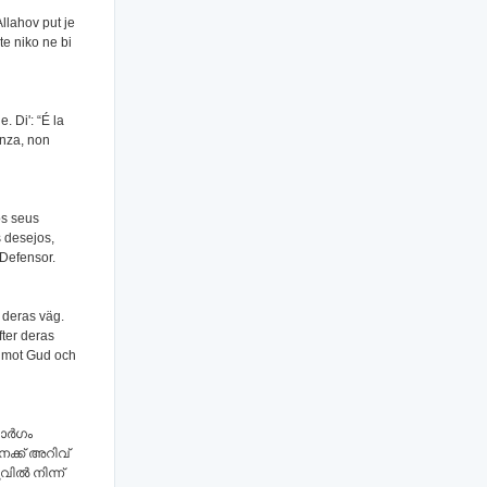
Allahov put je
te niko ne bi
. Di': “É la
enza, non
os seus
s desejos,
 Defensor.
r deras väg.
ter deras
g mot Gud och
ാര്‍ഗം
നക്ക് അറിവ്
ല്‍ നിന്ന്