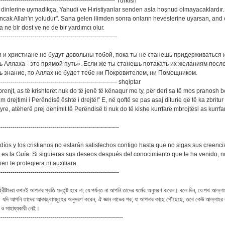
---------------------------------------------------------- Turkish
 dinlerine uymadıkça, Yahudi ve Hıristiyanlar senden asla hoşnud olmayacaklardır. 
ncak Allah'ın yoludur". Sana gelen ilimden sonra onların heveslerine uyarsan, and o
a ne bir dost ve ne de bir yardımcı olur.
-----------------------------------------------------------
еи и христиане не будут довольны тобой, пока ты не станешь придерживаться 
ь Аллаха - это прямой путь». Если же ты станешь потакать их желаниям после 
ь знание, то Аллах не будет тебе ни Покровителем, ни Помощником.
----------------------------------------------------------- shqiptar
brenjt, as të krishterët nuk do të jenë të kënaqur me ty, për deri sa të mos pranosh b
 drejtimi i Perëndisë është i drejtë!” E, në qoftë se pas asaj diturie që të ka zbritur t
yre, atëherë prej dënimit të Perëndisë ti nuk do të kishe kurrfarë mbrojtësi as kurrfa
------------------------------------------------------------
udíos y los cristianos no estarán satisfechos contigo hasta que no sigas sus creenci
h es la Guía. Si siguieras sus deseos después del conocimiento que te ha venido, n
ien te protegiera ni auxiliara.
------------------------------------------------------------
্রীষ্টানরা কখনই আপনার প্রতি সন্তুষ্ট হবে না, যে পর্যন্ত না আপনি তাদের ধর্মের অনুসরণ করেন। বলে দিন, যে পথ আল্লাহ
যদি আপনি তাদের আকাঙ্খাসমূহের অনুসরণ করেন, ঐ জ্ঞান লাভের পর, যা আপনার কাছে পৌঁছেছে, তবে কেউ আল্লাহর
 ও সাহায্যকারী নেই।
--------------------------------------------------------------