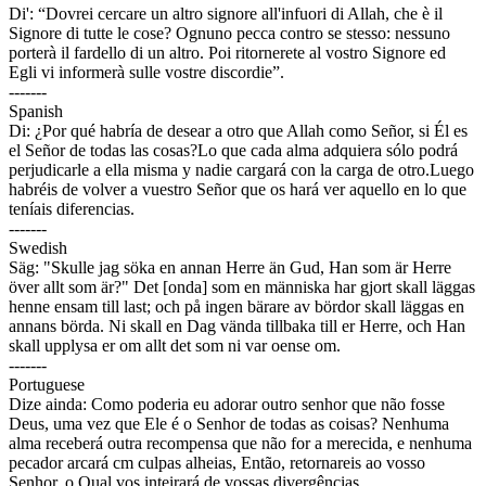
Di': “Dovrei cercare un altro signore all'infuori di Allah, che è il
Signore di tutte le cose? Ognuno pecca contro se stesso: nessuno
porterà il fardello di un altro. Poi ritornerete al vostro Signore ed
Egli vi informerà sulle vostre discordie”.
-------
Spanish
Di: ¿Por qué habría de desear a otro que Allah como Señor, si Él es
el Señor de todas las cosas?Lo que cada alma adquiera sólo podrá
perjudicarle a ella misma y nadie cargará con la carga de otro.Luego
habréis de volver a vuestro Señor que os hará ver aquello en lo que
teníais diferencias.
-------
Swedish
Säg: "Skulle jag söka en annan Herre än Gud, Han som är Herre
över allt som är?" Det [onda] som en människa har gjort skall läggas
henne ensam till last; och på ingen bärare av bördor skall läggas en
annans börda. Ni skall en Dag vända tillbaka till er Herre, och Han
skall upplysa er om allt det som ni var oense om.
-------
Portuguese
Dize ainda: Como poderia eu adorar outro senhor que não fosse
Deus, uma vez que Ele é o Senhor de todas as coisas? Nenhuma
alma receberá outra recompensa que não for a merecida, e nenhuma
pecador arcará cm culpas alheias, Então, retornareis ao vosso
Senhor, o Qual vos inteirará de vossas divergências.