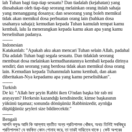
lah Tuhan bagi tiap-tiap sesuatu? Dan tiadalah (kejahatan) yang
diusahakan oleh tiap-tiap seorang melainkan orang itulah sahaja
yang menanggung dosanya; dan seseorang yang boleh memikul
tidak akan memikul dosa perbuatan orang lain (bahkan dosa
usahanya sahaja); kemudian kepada Tuhan kamulah tempat kamu
kembali, lalu Ia menerangkan kepada kamu akan apa yang kamu
berselisihan padanya.
-------
Indonesian
Katakanlah: "Apakah aku akan mencari Tuhan selain Allah, padahal
Dia adalah Tuhan bagi segala sesuatu. Dan tidaklah seorang
membuat dosa melainkan kemudharatannya kembali kepada dirinya
sendiri; dan seorang yang berdosa tidak akan memikul dosa orang
lain. Kemudian kepada Tuhanmulah kamu kembali, dan akan
diberitakan-Nya kepadamu apa yang kamu perselisihkan".
-------
Turkish
De ki: "Allah her şeyin Rabbi iken O'ndan başka bir rab mi
arayayım? Herkesin kazandığı kendisinedir, kimse başkasının
yükünü taşımaz; sonunda dönüşünüz Rabbinizedir, ayrılığa
düştüğünüz şeyleri size bildirecektir."
-------
Bengali
আপনি বলুনঃ আমি কি আল্লাহ ব্যতীত অন্য প্রতিপালক খোঁজব, অথচ তিনিই সবকিছুর
প্রতিপালক? যে ব্যক্তি কোন গোনাহ করে, তা তারই দায়িত্বে থাকে। কেউ অপরের