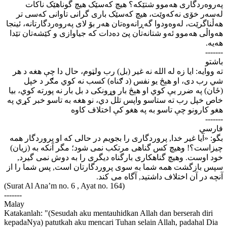
په‌روه‌ردگاری هه‌موو شتێکه‌؟ هیچ که‌سێک هیچ گوناهێک ناکات
له‌سه‌ر خۆی نه‌که‌وێت، هیچ که‌سێک باری گرانی تاوانی که‌سی تر
هه‌ڵناگرێت، له‌وه‌ودوا گه‌ڕانه‌وه‌تان هه‌ر بۆ لای په‌روه‌ردگارتانه‌، ئینجا
هه‌واڵی هه‌موو ئه‌و شتانه‌تان پێ ده‌دات که جیاوازی و کێشه‌تان تێدا
هه‌یه‌.
-------
باشتو
ته ووایه: ایا زه له الله نه غیر (بل) رب ولټوم، حال دا چې هغه د هر
شي رب دى، او هېڅ یو نفس (د ګناه) كسب نه كوي مګر د خپل
(ځان) په ضرر يې كوي او هېڅ بار وړونكى د بل بار نه پورته كوي، بیا
خاص خپل رب ته ستاسو واپس تلل دي، نو هغه به تاسو خبر كړي په
هغو كارونو چې تاسو به په هغو كې اختلاف كاوه
-------
فارسي
بگو: «آيا غير خدا, پروردگاری را بجويم در حالی که او پروردگار همه
چيزاست؟! وهيچ کس گناهی مرتکب نمی شود؛ مگر آنکه به (زيان)
خود اوست. وهيچ گناهکاری بارگناه ديگری را به دوش نمی گيرد,
سپس بازگشت همه شما به سوی پروردگارتان است, پس شما را از
آنچه در آن اختلاف داشتيد, آگاه می کند.
(Surat Al Ana’m no. 6 , Ayat no. 164)
-------
Malay
Katakanlah: "(Sesudah aku mentauhidkan Allah dan berserah diri
kepadaNya) patutkah aku mencari Tuhan selain Allah, padahal Dia