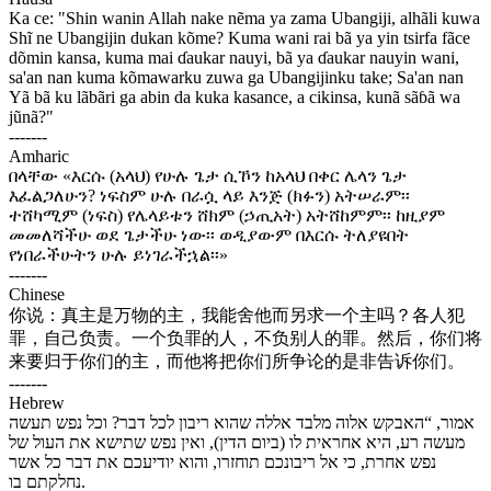
Ka ce: "Shin wanin Allah nake nẽma ya zama Ubangiji, alhãli kuwa
Shĩ ne Ubangijin dukan kõme? Kuma wani rai bã ya yin tsirfa fãce
dõmin kansa, kuma mai ɗaukar nauyi, bã ya ɗaukar nauyin wani,
sa'an nan kuma kõmawarku zuwa ga Ubangijinku take; Sa'an nan
Yã bã ku lãbãri ga abin da kuka kasance, a cikinsa, kunã sãɓã wa
jũnã?"
-------
Amharic
በላቸው «እርሱ (አላህ) የሁሉ ጌታ ሲኾን ከአላህ በቀር ሌላን ጌታ
እፈልጋለሁን? ነፍስም ሁሉ በራሷ ላይ እንጅ (ክፉን) አትሠራም፡፡
ተሸካሚም (ነፍስ) የሌላይቱን ሸክም (ኃጢአት) አትሸከምም፡፡ ከዚያም
መመለሻችሁ ወደ ጌታችሁ ነው፡፡ ወዲያውም በእርሱ ትለያዩበት
የነበራችሁትን ሁሉ ይነገራችኋል፡፡»
-------
Chinese
你说：真主是万物的主，我能舍他而另求一个主吗？各人犯
罪，自己负责。一个负罪的人，不负别人的罪。然后，你们将
来要归于你们的主，而他将把你们所争论的是非告诉你们。
-------
Hebrew
אמור, “האבקש אלוה מלבד אללה שהוא ריבון לכל דבר? וכל נפש תעשה
מעשה רע, היא אחראית לו (ביום הדין), ואין נפש שתישא את העול של
נפש אחרת, כי אל ריבונכם תוחזרו, והוא יודיעכם את דבר כל אשר
נחלקתם בו.