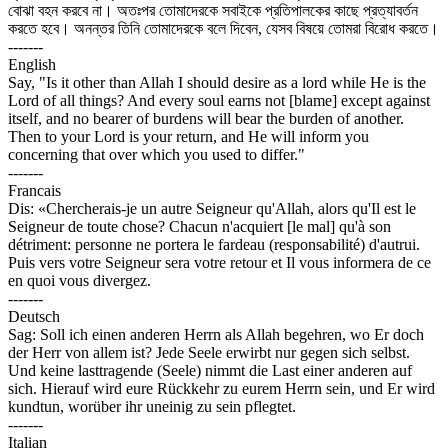
বোঝা বহন করবে না। অতঃপর তোমাদেরকে সবাইকে প্রতিপালকের কাছে প্রত্যাবর্তন
করতে হবে। অনন্তর তিনি তোমাদেরকে বলে দিবেন, যেসব বিষয়ে তোমরা বিরোধ করতে।
-------
English
Say, "Is it other than Allah I should desire as a lord while He is the
Lord of all things? And every soul earns not [blame] except against
itself, and no bearer of burdens will bear the burden of another.
Then to your Lord is your return, and He will inform you
concerning that over which you used to differ."
-------
Francais
Dis: «Chercherais-je un autre Seigneur qu'Allah, alors qu'Il est le
Seigneur de toute chose? Chacun n'acquiert [le mal] qu'à son
détriment: personne ne portera le fardeau (responsabilité) d'autrui.
Puis vers votre Seigneur sera votre retour et Il vous informera de ce
en quoi vous divergez.
-------
Deutsch
Sag: Soll ich einen anderen Herrn als Allah begehren, wo Er doch
der Herr von allem ist? Jede Seele erwirbt nur gegen sich selbst.
Und keine lasttragende (Seele) nimmt die Last einer anderen auf
sich. Hierauf wird eure Rückkehr zu eurem Herrn sein, und Er wird
kundtun, worüber ihr uneinig zu sein pflegtet.
-------
Italian