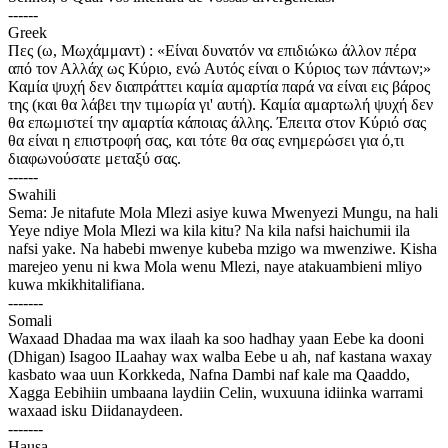
------
Greek
Πες (ω, Μωχάμμαντ) : «Είναι δυνατόν να επιδιώκω άλλον πέρα
από τον Αλλάχ ως Κύριο, ενώ Αυτός είναι ο Κύριος των πάντων;»
Καμία ψυχή δεν διαπράττει καμία αμαρτία παρά να είναι εις βάρος
της (και θα λάβει την τιμωρία γι' αυτή). Καμία αμαρτωλή ψυχή δεν
θα επωμιστεί την αμαρτία κάποιας άλλης. Έπειτα στον Κύριό σας
θα είναι η επιστροφή σας, και τότε θα σας ενημερώσει για ό,τι
διαφωνούσατε μεταξύ σας.
------
Swahili
Sema: Je nitafute Mola Mlezi asiye kuwa Mwenyezi Mungu, na hali
Yeye ndiye Mola Mlezi wa kila kitu? Na kila nafsi haichumii ila
nafsi yake. Na habebi mwenye kubeba mzigo wa mwenziwe. Kisha
marejeo yenu ni kwa Mola wenu Mlezi, naye atakuambieni mliyo
kuwa mkikhitalifiana.
-------
Somali
Waxaad Dhadaa ma wax ilaah ka soo hadhay yaan Eebe ka dooni
(Dhigan) Isagoo ILaahay wax walba Eebe u ah, naf kastana waxay
kasbato waa uun Korkkeda, Nafna Dambi naf kale ma Qaaddo,
Xagga Eebihiin umbaana laydiin Celin, wuxuuna idiinka warrami
waxaad isku Diidanaydeen.
-------
Hausa