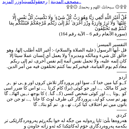
وزر
نبأ
كسب
قول
رجع
|
مصحف المدينة
المزيد..
۩۩۞ سبحانك اللهم و بحمدك ۞۩۩
-------
قُلْ أَغَيْرَ اللَّهِ أَبْغِي رَبًّا وَهُوَ رَبُّ كُلِّ شَيْءٍ ۚ وَلَا تَكْسِبُ كُلُّ نَفْسٍ إِلَّا
عَلَيْهَا ۚ وَلَا تَزِرُ وَازِرَةٌ وِزْرَ أُخْرَىٰ ۚ ثُمَّ إِلَىٰ رَبِّكُم مَّرْجِعُكُمْ فَيُنَبِّئُكُم بِمَا
كُنتُمْ فِيهِ تَخْتَلِفُونَ
(سورة الأنعام رقم 6 – الآية رقم 164)
-------
التفسير الميسر:
قل -أيها الرسول (عليه الصلاة والسلام) -: أغير الله أطلب إلها، وهو
خالق كل شيء ومالكه ومدبره؟ ولا يعمل أي إنسان عملا سيئا إلا
كان إثمه عليه، ولا تحمل نفس آثمة إثم نفس أخرى، ثم إلى ربكم
معادكم يوم القيامة، فيخبركم بما كنتم تختلفون فيه من أمر الدين.
-------
آردو
کہو کیا میں خدا کے سوا اور پروردگار تلاش کروں اور وہی تو ہر
چیز کا مالک ہے اور جو کوئی (برا) کام کرتا ہے تو اس کا ضرر اسی
کو ہوتا ہے اور کوئی شخص کسی (کے گناہ) کا بوجھ نہیں اٹھائے گا
پھر تم سب کو اپنے پروردگار کی طرف لوٹ کا جانا ہے تو جن جن
باتوں میں تم اختلاف کیا کرتے تھے وہ تم کو بتائے گا
-------
كردي
هه‌روه‌ها بڵێ: ئایا ڕه‌وایه من جگه له خوا بگه‌ڕێم په‌روه‌ردگارێکی تر
بکه‌مه په‌روه‌ردگاری خۆم له‌کاتێکدا که ئه‌و زاته خاوه‌ن و