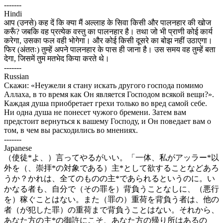
-------
Hindi
आप (उनसे) कह दें कि क्या मैं अल्लाह के सिवा किसी और पालनहार की खोज
करूँ? जबकि वह प्रत्येक वस्तु का पालनहार है। तथा जो भी प्राणी कोई कार्य
करेगा, उसका फल वही भोगेगा। और कोई किसी दूसरे का बोझ नहीं उठाएगा।
फिर (अंततः) तुम्हें अपने पालनहार के पास ही जाना है। उस समय वह तुम्हें बता
देगा, जिसमें तुम मतभेद किया करते थे।
-------
Russian
Скажи: «Неужели я стану искать другого господа помимо
Аллаха, в то время как Он является Господом всякой вещи?».
Каждая душа приобретает грехи только во вред самой себе.
Ни одна душа не понесет чужого бремени. Затем вам
предстоит вернуться к вашему Господу, и Он поведает вам о
том, в чем вы расходились во мнениях.
-------
Japanese
（使徒*よ、）言ってやるがいい。「一体、私がアッラー*以
外を（、崇拝*の対象である）主*として欲することなどあろ
うか？かれは、全てのものの主*であられるというのに。い
かなる者も、自分で（その罪を）背負うことなしに、（悪行
を）稼ぐことはない。また（罪の）重荷を背負う者は、他の
者（が犯した罪）の重荷まで背負うことはない。それから、
あなた方の主*の御許にこそ、あなた方の帰り所はあるの