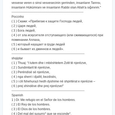
vesvese veren o sinsi vesvesecinin şerrinden, insanların Tanrısı,
insanların Hükümranı ve insanların Rabbi olan Allah'a sığınırım."
----------------------------------------------------------------------
Poccnho
( 1 ) Скажи: «Прибегаю к защите Господа людей,
( 2 ) Царя людей,
( 3 ) Бога людей,
( 4 ) от зла искусителя отступающего (или сжимающегося) при
поминании Аллаха,
( 5 ) который наущает в груди людей
( 6 ) и бывает из джиннов и людей».
-----------------------------------------------------------------------
shqiptar
( 1 ) Thuaj: “I lutem dhe i mbështetem Zotit të njerëzve,
( 2 ) Sundimtarit të njerëzve,
( 3 ) Perëndisë së njerëzve,
( 4 ) nga sherri i djallit, bezdisës,
( 5 ) i cili fshehurazi hedh dyshime në shpirtërat e njerëzve –
( 6 ) prej xhindëve dhe prej njerëzve!”
-----------------------------------------------------------------------
Spanish
1 ) Di: Me refugio en el Señor de los hombres.
( 2 ) El Rey de los hombres.
( 3 ) El Dios de los hombres.
( 4 ) Del mal del susurro* que se esconde*.