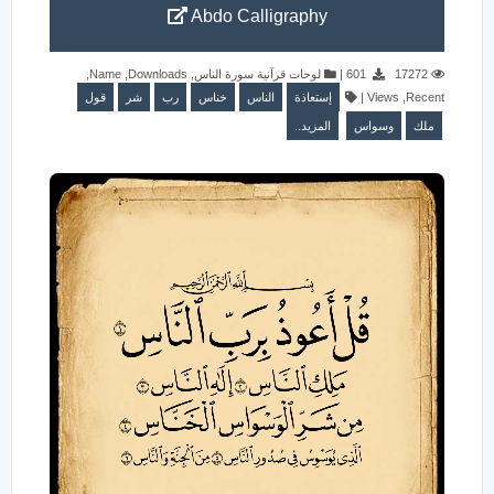
Abdo Calligraphy
,
Name
,
Downloads
,
لوحات قرآنية سورة الناس
|
601
17272
قول
شر
رب
خناس
الناس
إستعاذة
|
Views
,
Recent
ملك
وسواس
المزيد..