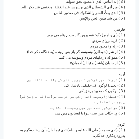
( 3 ) إله الناس الذي لا معبود بحق سواه.
( 4 ) من أذى الشيطان الذي يوسوس عند الغفلة، ويختفي عند ذكر الله.
( 5 ) الذي يبثُّ الشر والشكوك في صدور الناس.
( 6 ) من شياطين الجن والإنس.
-------------------------------------------------------------------
فارسي
( 1 ) (ای پیامبر) بگو: «به پروردگار مردم پناه می برم,
( 2 ) فرمانروای مردم,
( 3 ) (إله و) معبود مردم,
( 4 ) از شر (شیطان) وسوسه گر باز پس رونده (به هنگام ذکر خدا).
( 5 ) همو که در دلهای مردم وسوسه می کند.
( 6 ) از جنیان (باشد) و (یا از) آدمیان».
---------------------------------------------------------------------
أردو
( 1 ) کہو کہ میں لوگوں کے پروردگار کی پناہ مانگتا ہوں
( 2 ) (یعنی) لوگوں کے حقیقی بادشاہ کی
( 3 ) لوگوں کے معبود برحق کی
( 4 ) (شیطان) وسوسہ انداز کی برائی سے جو (خدا کا نام سن کر)
پیچھے ہٹ جاتا ہے
( 5 ) جو لوگوں کے دلوں میں وسوسے ڈالتا ہے
( 6 ) وہ جنّات میں سے (ہو) یا انسانوں میں سے
----------------------------------------------------------------------
كردي
( 1 ) (ئه‌ی محمد (صلی الله علیه وسلم) ئه‌ی ئیماندار) بڵێ: په‌نا ده‌گرم به
په‌روه‌ردگاری خه‌ڵکی.