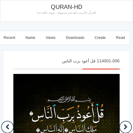
QURAN-HD
القرآن الكريم بدقة غير مسبوقة - جودة عالية جدا
Recent
Name
Views
Downloads
Create
Read
114001-006 قل أعوذ برب الناس