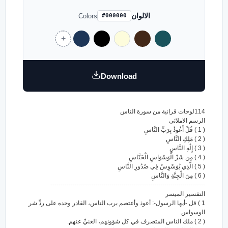
الالوان
Colors
#000000
Download
114لوحات قرانية من سورة الناس
الرسم الاملائى
( 1 ) قُلْ أَعُوذُ بِرَبِّ النَّاسِ
( 2 ) مَلِكِ النَّاسِ
( 3 ) إِلَٰهِ النَّاسِ
( 4 ) مِن شَرِّ الْوَسْوَاسِ الْخَنَّاسِ
( 5 ) الَّذِي يُوَسْوِسُ فِي صُدُورِ النَّاسِ
( 6 ) مِنَ الْجِنَّةِ وَالنَّاسِ
----------------------------------------------------------------------------
التفسير الميسر
1 ) قل -أيها الرسول-: أعوذ وأعتصم برب الناس، القادر وحده على ردِّ شر
الوسواس.
( 2 ) ملك الناس المتصرف في كل شؤونهم، الغنيِّ عنهم.