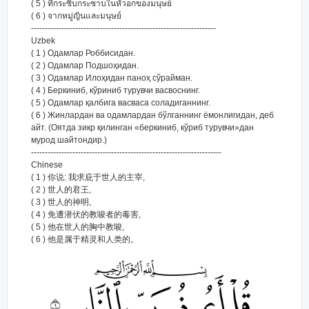
( 5 ) ที่กระซิบกระซาบในหัวอกของมนุษย์
( 6 ) จากหมู่ญินและมนุษย์
-------------------------------------------------------------------
Uzbek
( 1 ) Одамлар Роббисидан.
( 2 ) Одамлар Подшоҳидан.
( 3 ) Одамлар Илоҳидан паноҳ сўрайман.
( 4 ) Беркиниб, кўриниб турувчи васвоснинг.
( 5 ) Одамлар қалбига васваса соладиганнинг.
( 6 ) Жинлардан ва одамлардан бўлганнинг ёмонлигидан, деб
айт. (Оятда зикр қилинган «беркиниб, кўриб турувчи»дан
мурод шайтондир.)
---------------------------------------------------------------------
Chinese
( 1 ) 你说: 我求庇于世人的主宰,
( 2 ) 世人的君王,
( 3 ) 世人的神明,
( 4 ) 免遭潜伏的教唆者的毒害,
( 5 ) 他在世人的胸中教唆,
( 6 ) 他是属于精灵和人类的。