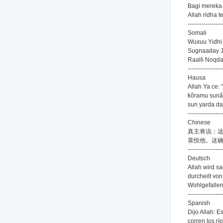
Bagi mereka
Allah ridha 
-----------------
Somali
Wuxuu Yidhi
Sugnaaday J
Raalli Noqda
-----------------
Hausa
Allah Ya ce:
ƙõramu sunã
sun yarda da
-----------------
Chinese
真主将说：
喜悦他。这
-----------------
Deutsch
Allah wird sa
durcheilt vo
Wohlgefallen 
-----------------
Spanish
Dijo Allah: E
corren los rí