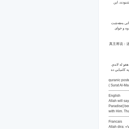
شنودند، این
(انی به‌هه‌شت
ه‌وه و خوای
真主将说：
غو له لاندې
ه كامیابي ده
quranic post
( Surat Al-Ma
-----------------
English
Allah will say
Paradise] ben
with Him. Tha
-----------------
Francais
Allah dira: «