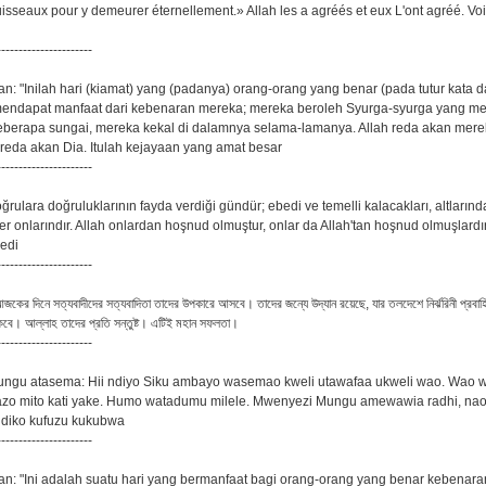
uisseaux pour y demeurer éternellement.» Allah les a agréés et eux L'ont agréé. Vo
----------------------
man: "Inilah hari (kiamat) yang (padanya) orang-orang yang benar (pada tutur kata 
endapat manfaat dari kebenaran mereka; mereka beroleh Syurga-syurga yang men
berapa sungai, mereka kekal di dalamnya selama-lamanya. Allah reda akan mer
reda akan Dia. Itulah kejayaan yang amat besar
----------------------
oğrulara doğruluklarının fayda verdiği gündür; ebedi ve temelli kalacakları, altların
r onlarındır. Allah onlardan hoşnud olmuştur, onlar da Allah'tan hoşnud olmuşlardı
dedi
----------------------
কের দিনে সত্যবাদীদের সত্যবাদিতা তাদের উপকারে আসবে। তাদের জন্যে উদ্যান রয়েছে, যার তলদেশে নির্ঝরিনী প্রবাহ
কবে। আল্লাহ তাদের প্রতি সন্তুষ্ট। এটিই মহান সফলতা।
----------------------
ngu atasema: Hii ndiyo Siku ambayo wasemao kweli utawafaa ukweli wao. Wao 
tazo mito kati yake. Humo watadumu milele. Mwenyezi Mungu amewawia radhi, na
ndiko kufuzu kukubwa
----------------------
man: "Ini adalah suatu hari yang bermanfaat bagi orang-orang yang benar kebenar