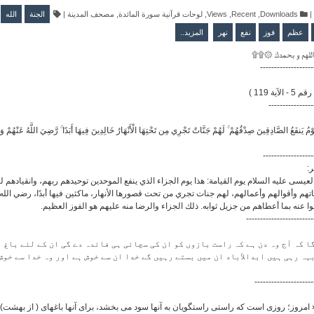
الله
الجنة
|
مصحف المدينة
,
لوحات قرآنية سورة المائدة
,
Views
,
Recent
,
Downloads
|
عظم
فوز
نفع
نهر
المزيد..
۩۩۞ لهم و بحمدك
-------------------
( آية 119
----------------
ْمُ يَنفَعُ الصَّادِقِينَ صِدْقُهُمْ ۚ لَهُمْ جَنَّاتٌ تَجْرِي مِن تَحْتِهَا الْأَنْهَارُ خَالِدِينَ فِيهَا أَبَدًا ۚ رَّضِيَ اللَّهُ عَنْهُمْ وَرَ
------------------
ر
 لعيسى عليه السلام يوم القيامة: هذا يوم الجزاء الذي ينفع الموحدين توحيدهم ربهم، وانقيادهم
هم وأقوالهم وأعمالهم، لهم جنات تجري من تحت قصورها الأنهار، ماكثين فيها أبدًا، رضي الله
ا عنه بما أعطاهم من جزيل ثوابه. ذلك الجزاء والرضا منه عليهم هو الفوز العظيم
------------------------
ا کہ آج وہ دن ہے کہ راست بازوں کو ان کی سچائی ہی فائدہ دے گی ان کے لئے باغ ہ
ہہ رہی ہیں ابدالآباد ان میں بستے رہیں گے خدا ان سے خوش ہے اور وہ خدا سے خوش
---------------------
 امروز؛ روزی است که راستی راستگویان به آنها سود می بخشد، برای آنها باغهای ( از بهشت