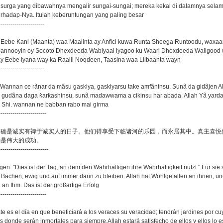
 surga yang dibawahnya mengalir sungai-sungai; mereka kekal di dalamnya sela
terhadap-Nya. Itulah keberuntungan yang paling besar
-----------------------
 Eebe Kani (Maanta) waa Maalinta ay Anfici kuwa Runta Sheega Runtoodu, waxaa
annooyin oy Socoto Dhexdeeda Wabiyaal iyagoo ku Waari Dhexdeeda Waligood
y Eebe Iyana way ka Raalli Noqdeen, Taasina waa Liibaanta wayn
-----------------------
 "Wannan ce rãnar da mãsu gaskiya, gaskiyarsu take amfãninsu. Sunã da gidãjen A
 gudãna daga ƙarƙashinsu, sunã madawwama a cikinsu har abada. Allah Yã yarda
 Shi. wannan ne babban rabo mai girma
------------------------
这确是诚实有裨于诚实人的日子。他们得享受下临诸河的乐园，而永居其中。真主喜悦
确是伟大的成功。
-------------------------
gen: "Dies ist der Tag, an dem den Wahrhaftigen ihre Wahrhaftigkeit nützt." Für sie 
n Bächen, ewig und auf immer darin zu bleiben. Allah hat Wohlgefallen an ihnen, u
an Ihm. Das ist der großartige Erfolg
------------------------
ste es el día en que beneficiará a los veraces su veracidad; tendrán jardines por c
os donde serán inmortales para siempre.Allah estará satisfecho de ellos y ellos lo 