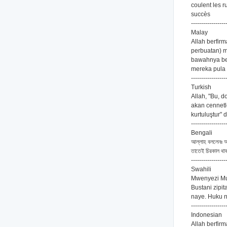
coulent les r
succès
-----------------
Malay
Allah berfir
perbuatan) m
bawahnya be
mereka pula 
-----------------
Turkish
Allah, "Bu, d
akan cennetle
kurtuluştur" 
-----------------
Bengali
আল্লাহ বললেনঃ আজ
তাতেই চিরকাল থা
-----------------
Swahili
Mwenyezi Mu
Bustani zipi
naye. Huku 
-----------------
Indonesian
Allah berfir