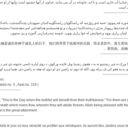
رختان) آن جاری است و تا ابد، جاودانه در آن می مانند، خداوند از آنها خشنود است وآنها از او خ
گ است
---------------------
‌وره فه‌رمووی: ئه‌مه ئه‌و ڕۆژه‌یه که ڕاستگۆیان ڕاستگۆییه‌که‌یان سوودیان پێده‌گه‌یه‌نێت، باخه‌ک
ه چه‌نده‌ها ڕووبار به‌ژێر دره‌خته‌کانیدا ده‌ڕوات و بۆ هه‌میشه‌و هه‌تاهه‌تایی له‌و به‌هه‌شته‌دا ده‌مێنن
 لێیان ڕازی بووه و ئه‌وانیش له خوا ڕازی بوون، ئه‌وه‌یه سه‌رفرازیی گه‌وره و بێ سنوور
-----------------------
这确是诚实有裨于诚实人的日子。他们得享受下临诸河的乐园，而永居其中。真主喜悦
喜悦他。这确
------------------------
دا ورځ ده چې رښتينو ته به د هغوى رښتیا ویل فايده وركوي، د دوى لپاره داسې جنتونه دي چې د ه
به په هغو كې تل ترتله وي، الله له دوى نه راضي دى او دوى له هغه نه راضي دي، همدا ډېره لوی
----------------------
ers
aida no. 5 , Ayat no. 119 )
-------------------
, "This is the Day when the truthful will benefit from their truthfulness." For them are
eath which rivers flow, wherein they will abide forever, Allah being pleased with t
t is the great attainment
----------------------
Voilà le jour où leur véracité va profiter aux véridiques: ils auront des Jardins sous 