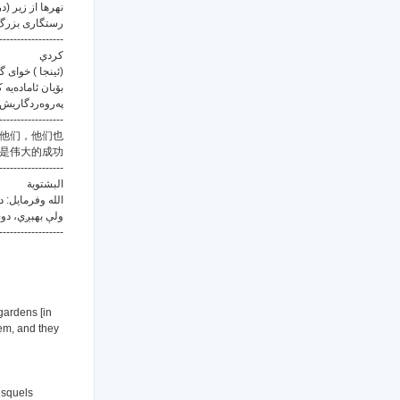
نهرها از زیر (د
رستگاری بزر
------------------
كردي
ئینجا ) خوای گه
بۆیان ئاماده‌یه ک
په‌روه‌ردگاریش.
------------------
他们，他们也
是伟大的成功。
------------------
البشتوية
الله وفرمایل: 
ولې بهېږي، دوى 
------------------
 gardens [in
hem, and they
lesquels