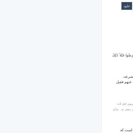
خلود
( ضُوا عَنْهُ ۚ ذَٰلِكَ
 لشرعه
 عنهم فقبل
یں جن کے
 ہیں یہ بڑی
) است که