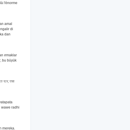
ilà l'énorme
dan amal
galir di
eka dan
dan ırmaklar
r, bu büyük
িত হবে; তারা
watapata
o wawe radhi
an mereka.