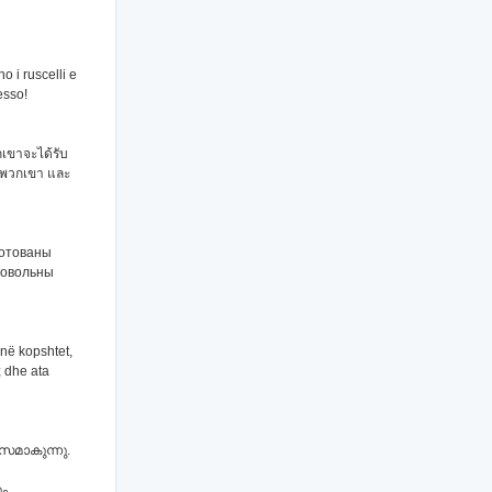
no i ruscelli e
esso!
กเขาจะได้รับ
นพวกเขา และ
готованы
 довольны
ojnë kopshtet,
; dhe ata
സമാകുന്നു.
ും