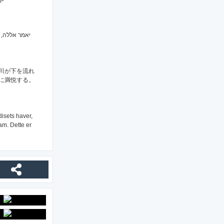
יאמר אללה, ז
川が下を流れ
に満悦する。
isets haver,
am. Dette er