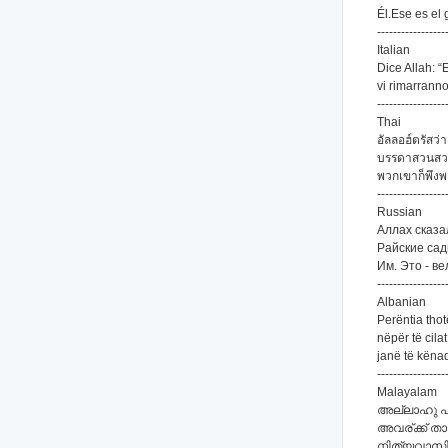
Él.Ese es el 
-----------------
Italian
Dice Allah: “E
vi rimarranno
-----------------
Thai
อัลลอฮ์ตรัสว
บรรดาสวนสวรร
พวกเขาก็พึงพ
-----------------
Russian
Аллах сказа
Райские сад
Им. Это - в
-----------------
Albanian
Perëntia thotë
nëpër të cila
janë të kënaq
-----------------
Malayalam
അല്ലാഹു പറ
അവര്ക്ക് താ
നിത്യവാസികളാ