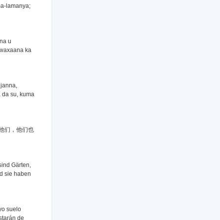
ma-lamanya;
na u
 waxaana ka
ljanna,
 da su, kuma
他们，他们也
sind Gärten,
nd sie haben
uyo suelo
estarán de