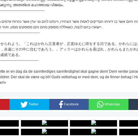
ടിരിക്കുന്നു. അതത്രെ മഹത്തായ വിജയം.
-------------------------------------
ה היום אשר בו ירוויחו הצדיקים לאמת אשר הצהירו, ויינתנו להם גני עדן אשר נהרות זורמי
יישארו בהם לנצח, כשאללה מסופק מהם והם מסופקים ממט, וזוהי הזכייה האדירה.
---------------------------------
仰せられよう。「これはかれら正直者が，正直ゆえに得をする日である。かれらには
り，永遠にその中に住むであろう。」アッラーはかれらを喜ばれ，かれらもまたかれ
の成就である。
--------------------------------
ette er en dag da de sannferdiges sannferdighet skal gagne dem! Dem venter parad
sildrer. Der skal de være og bli! Guds velbehag er med dem, og de finner behag i H
er!»
Twitter
Facebook
WhatsApp