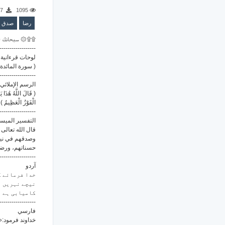
7
1095
رضا
صدق
سبحانك ال ۞۩۩
------------------
لوحات قرءانية
سورة المائدة رقم 5 - ال )
------------------
الرسم الإملائي
قَالَ اللَّهُ هَٰذَا يَو
الْفَوْزُ الْعَظِيمُ )
------------------
التفسير الميس:
قال الله تعالى،
وصدقهم في نيات
حسناتهم، ورضو.
------------------
آردو
خدا فرمائے گ
نیچے نہریں ب
کامیابی ہے
------------------
فارسي
خداوند فرمود:«