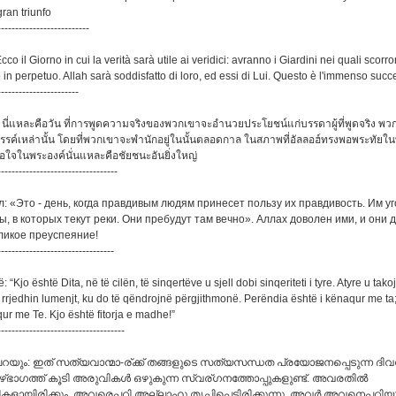
gran triunfo
--------------------------
cco il Giorno in cui la verità sarà utile ai veridici: avranno i Giardini nei quali scorro
 in perpetuo. Allah sarà soddisfatto di loro, ed essi di Lui. Questo è l'immenso succ
-----------------------
่า นี่แหละคือวัน ที่การพูดความจริงของพวกเขาจะอำนวยประโยชน์แก่บรรดาผู้ที่พูดจริง พว
ค์เหล่านั้น โดยที่พวกเขาจะพำนักอยู่ในนั้นตลอดกาล ในสภาพที่อัลลอฮ์ทรงพอพระทัยใ
อใจในพระองค์นั่นแหละคือชัยชนะอันยิ่งใหญ่
----------------------------------
л: «Это - день, когда правдивым людям принесет пользу их правдивость. Им у
ы, в которых текут реки. Они пребудут там вечно». Аллах доволен ими, и они
еликое преуспеяние!
---------------------------------
: “Kjo është Dita, në të cilën, të sinqertëve u sjell dobi sinqeriteti i tyre. Atyre u tak
t rrjedhin lumenjt, ku do të qëndrojnë përgjithmonë. Perëndia është i kënaqur me ta
ur me Te. Kjo është fitorja e madhe!”
------------------------------------
യും: ഇത് സത്യവാന്മാ-ര്ക്ക് തങ്ങളുടെ സത്യസന്ധത പ്രയോജനപ്പെടുന്ന ദിവ
ഴ്ഭാഗത്ത് കൂടി അരുവികള്‍ ഒഴുകുന്ന സ്വര്ഗനത്തോപ്പുകളുണ്ട്‌. അവരതില്‍
യിരിക്കും. അവരെപ്പറ്റി അല്ലാഹു തൃപ്തിപ്പെട്ടിരിക്കുന്നു. അവര്‍ അവനെപ്പറ്റിയ