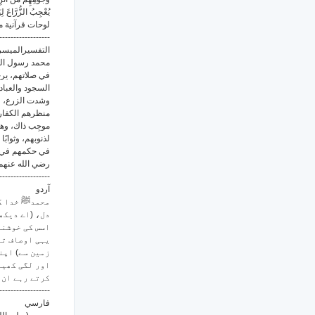
يُعْجِبُ الزُّرَّاعَ لِ
لوحات قرآنية من سورة 
------------------
التفسيرالمي:
محمد رسول الله 
في صلاتهم، ير
السجود والعبا،
وشدت الزرع، فق
منظرهم الكفار.
موجِب ذاك، وهو 
لذنوبهم، وثوابً
في حكمهم في ا،
رضي الله عن).
------------------
آردو
محمدﷺ خدا کے
دل، (اے دیکھ
اسس کی خوشنو
یہی اوصاف تو
زمین سے) اپن
اور لگی کھیت
کرتے رہے ان 
------------------
فارسي