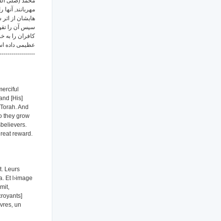
محمد (صلی الله
مهربانند, آنها
هایشان از اثر,
سپس آن را تقوی
کافران را به خ
عظیمی داده .
------------------
erciful
and [His]
e Torah. And
so they grow
sbelievers.
reat reward.
t. Leurs
a. Et l›image
mit,
croyants]
vres, un