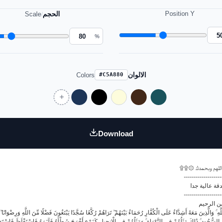
الحجم
Position Y
Scale
/
%
الالوان
Colors
#C5A880
Download
۩۩۞ لهم وبحمدك
-------------------
قة عالية جدا
-------------------
ن الرحيم
َهِ ۚ وَالَّذِينَ مَعَهُ أَشِدَّاءُ عَلَى الْكُفَّارِ رُحَمَاءُ بَيْنَهُمْ ۖ تَرَاهُمْ رُكَّعًا سُجَّدًا يَبْتَغُونَ فَضْلًا مِّنَ اللَّهِ وَرِضْوَا
ِ السُّجُودِ ۚ ذَٰلِكَ مَثَلُهُمْ فِي التَّوْرَاةِ ۚ وَمَثَلُهُمْ فِي الْإِنجِيلِ كَزَرْعٍ أَخْرَجَ شَطْأَهُ فَآزَرَهُ فَاسْتَغْلَظَ فَاسْت