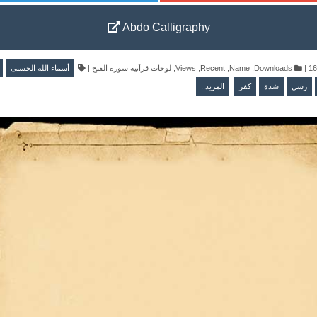
Abdo Calligraphy
أسماء الله الحسنى
|
لوحات قرآنية سورة الفتح
,
Views
,
Recent
,
Name
,
Downloads
|
رسل
شدة
كفر
المزيد..