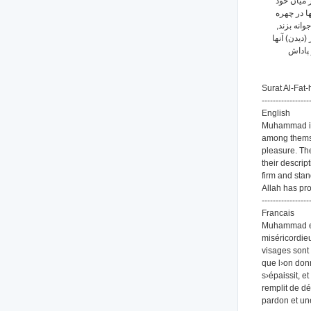
 میان خود
ا در چهره
وانه بزند
دیدن) آنها
 پاداش
Surat Al-Fat-
-----------------
English
Muhammad is t
among themse
pleasure. The
their descrip
firm and stan
Allah has pr
-----------------
Francais
Muhammad est
miséricordieu
visages sont 
que l›on donn
s›épaissit, e
remplit de dé
pardon et u