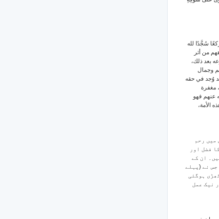
 سُجَّدًا لله
هم من أثر
عه بعد ذلك
هم وجمال
د وُجد في حقه
، مغفرة
له عنهم فهو
ذه الأمة
 میں رحم
کا فضل اور
یں۔ ان کے
جس نے (پہلے
کھڑی ہوگئی
ر نیک عمل