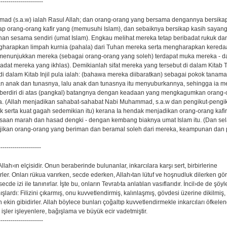
----------------------
d (s.a.w) ialah Rasul Allah; dan orang-orang yang bersama dengannya bersika
ap orang-orang kafir yang (memusuhi Islam), dan sebaiknya bersikap kasih sayang
han sesama sendiri (umat Islam). Engkau melihat mereka tetap beribadat rukuk dan
harapkan limpah kurnia (pahala) dari Tuhan mereka serta mengharapkan kered
enunjukkan mereka (sebagai orang-orang yang soleh) terdapat muka mereka - da
badat mereka yang ikhlas). Demikianlah sifat mereka yang tersebut di dalam Kitab T
 di dalam Kitab Injil pula ialah: (bahawa mereka diibaratkan) sebagai pokok tanam
 anak dan tunasnya, lalu anak dan tunasnya itu menyuburkannya, sehingga ia me
p berdiri di atas (pangkal) batangnya dengan keadaan yang mengkagumkan orang
 (Allah menjadikan sahabat-sahabat Nabi Muhammad, s.a.w dan pengikut-pengi
 serta kuat gagah sedemikian itu) kerana Ia hendak menjadikan orang-orang kafi
aan marah dan hasad dengki - dengan kembang biaknya umat Islam itu. (Dan selai
jikan orang-orang yang beriman dan beramal soleh dari mereka, keampunan dan
---------------------
h›ın elçisidir. Onun beraberinde bulunanlar, inkarcılara karşı sert, birbirlerine
ler. Onları rükua varırken, secde ederken, Allah›tan lütuf ve hoşnudluk dilerken gör
ecde izi ile tanınırlar. İşte bu, onların Tevrat›ta anlatılan vasıflarıdır. İncil›de de şöyl
mışlardı: Filizini çıkarmış, onu kuvvetlendirmiş, kalınlaşmış, gövdesi üzerine dikilmiş,
ekin gibidirler. Allah böylece bunları çoğaltıp kuvvetlendirmekle inkarcıları öfkelendi
ı işler işleyenlere, bağışlama ve büyük ecir vadetmiştir.
----------------------