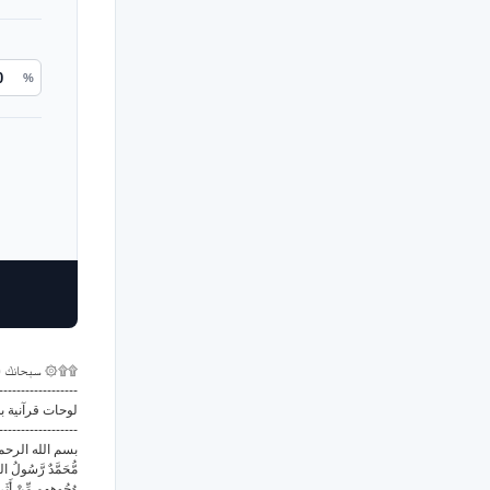
%
سبحانك ال ۞۩۩
------------------
لوحات قرآنية بد
------------------
بسم الله الرحم
مُّحَمَّدٌ رَّسُولُ اللّ
وُجُوهِهِم مِّنْ أَثَر