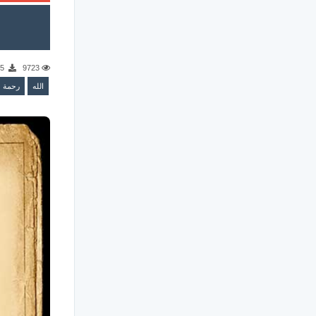
165
9723
الله
رحمة