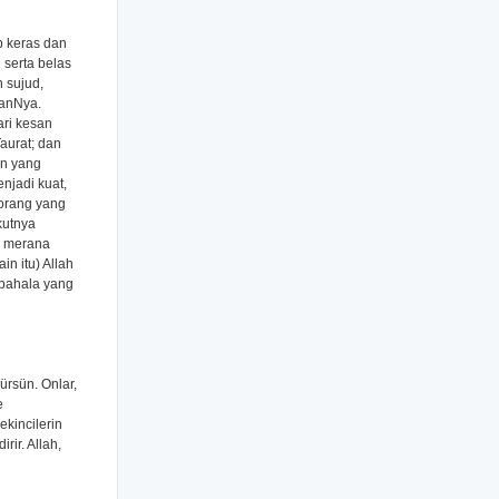
p keras dan
 serta belas
 sujud,
aanNya.
ri kesan
aurat; dan
an yang
njadi kuat,
-orang yang
kutnya
r merana
n itu) Allah
 pahala yang
ürsün. Onlar,
e
 ekincilerin
rir. Allah,