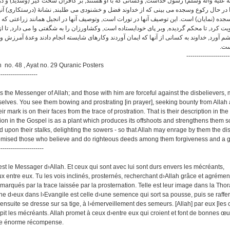
 علیه وآله وسلم) رسول خداست, وکسانی که با او هستند, بر کافران سخت گیر (وشدید) و در
 را در حال رکوع وسجده می بینی که از خداوند فضل و خشنودی می طلبند, نشانۀ (درستکاری) آنه
 سجده (نمایان) است. این توصیف آنها در تورات است, وتوصیف آنها در انجیل همانند زراعتی که ج
ت کرد, تا محکم گردیده, وبر پای خودایستاده است, وکشاورزان را به شگفتی وا می دارد, تا از (
شم آورد, خداوند به کسانی از آنها که ایمان آوردند وکارهای شایسته انجام دادند وعدۀ آمرزش و
است
---------------------
h no. 48 , Ayat no. 29 Quranic Posters
-------------------
he Messenger of Allah; and those with him are forceful against the disbelievers, m
lves. You see them bowing and prostrating [in prayer], seeking bounty from Allah 
ir mark is on their faces from the trace of prostration. That is their description in th
tion in the Gospel is as a plant which produces its offshoots and strengthens them 
d upon their stalks, delighting the sowers - so that Allah may enrage by them the di
omised those who believe and do righteous deeds among them forgiveness and a g
----------------------
 le Messager d›Allah. Et ceux qui sont avec lui sont durs envers les mécréants,
x entre eux. Tu les vois inclinés, prosternés, recherchant d›Allah grâce et agrémen
marqués par la trace laissée par la prosternation. Telle est leur image dans la Thor
e d›eux dans l›Evangile est celle d›une semence qui sort sa pousse, puis se raffer
t ensuite se dresse sur sa tige, à l›émerveillement des semeurs. [Allah] par eux [les 
pit les mécréants. Allah promet à ceux d›entre eux qui croient et font de bonnes œu
ne énorme récompense.