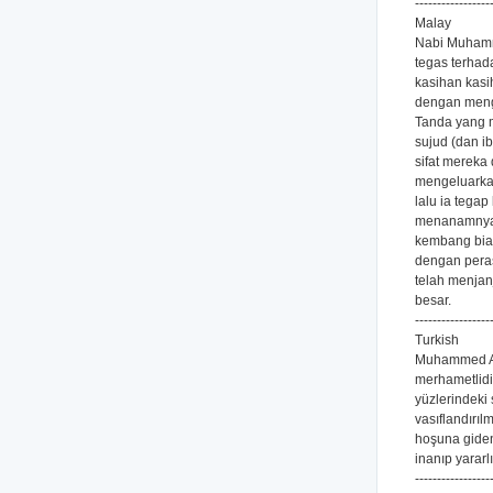
-----------------
Malay
Nabi Muhamma
tegas terhad
kasihan kasi
dengan meng
Tanda yang m
sujud (dan i
sifat mereka
mengeluarkan
lalu ia tega
menanamnya.
kembang biak
dengan peras
telah menjan
besar.
-----------------
Turkish
Muhammed Alla
merhametlidir
yüzlerindeki s
vasıflandırıl
hoşuna giden 
inanıp yararl
-----------------