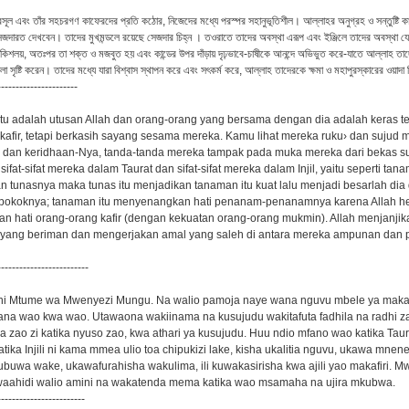
 রসূল এবং তাঁর সহচরগণ কাফেরদের প্রতি কঠোর, নিজেদের মধ্যে পরস্পর সহানুভূতিশীল। আল্লাহর অনুগ্রহ ও সন্তুষ্টি 
েজদারত দেখবেন। তাদের মুখমন্ডলে রয়েছে সেজদার চিহ্ন । তওরাতে তাদের অবস্থা এরূপ এবং ইঞ্জিলে তাদের অবস্থা যে
য় কিশলয়, অতঃপর তা শক্ত ও মজবুত হয় এবং কান্ডের উপর দাঁড়ায় দৃঢ়ভাবে-চাষীকে আনন্দে অভিভুত করে-যাতে আল্লাহ তাদে
লা সৃষ্টি করেন। তাদের মধ্যে যারা বিশ্বাস স্থাপন করে এবং সৎকর্ম করে, আল্লাহ তাদেরকে ক্ষমা ও মহাপুরস্কারের ওয়াদ
----------------------
u adalah utusan Allah dan orang-orang yang bersama dengan dia adalah keras t
kafir, tetapi berkasih sayang sesama mereka. Kamu lihat mereka ruku› dan sujud 
h dan keridhaan-Nya, tanda-tanda mereka tampak pada muka mereka dari bekas su
ifat-sifat mereka dalam Taurat dan sifat-sifat mereka dalam Injil, yaitu seperti ta
 tunasnya maka tunas itu menjadikan tanaman itu kuat lalu menjadi besarlah dia
as pokoknya; tanaman itu menyenangkan hati penanam-penanamnya karena Allah 
n hati orang-orang kafir (dengan kekuatan orang-orang mukmin). Allah menjanji
 yang beriman dan mengerjakan amal yang saleh di antara mereka ampunan dan 
-------------------------
 Mtume wa Mwenyezi Mungu. Na walio pamoja naye wana nguvu mbele ya makafi
na wao kwa wao. Utawaona wakiinama na kusujudu wakitafuta fadhila na radhi 
 zao zi katika nyuso zao, kwa athari ya kusujudu. Huu ndio mfano wao katika Taur
tika Injili ni kama mmea ulio toa chipukizi lake, kisha ukalitia nguvu, ukawa mne
ubuwa wake, ukawafurahisha wakulima, ili kuwakasirisha kwa ajili yao makafiri. M
ahidi walio amini na wakatenda mema katika wao msamaha na ujira mkubwa.
------------------------