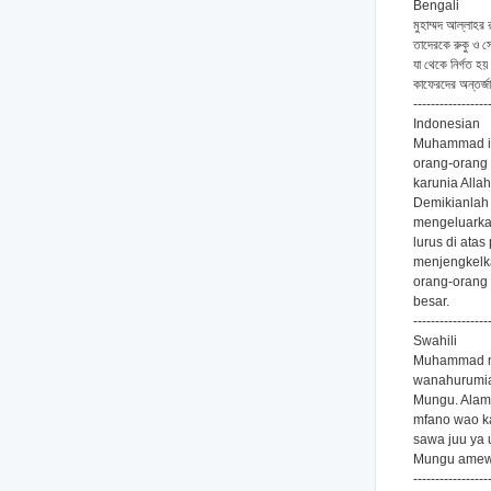
Bengali
মুহাম্মদ আল্লাহর
তাদেরকে রুকু ও স
যা থেকে নির্গত হ
কাফেরদের অন্তর্জা
-----------------
Indonesian
Muhammad it
orang-orang 
karunia Alla
Demikianlah s
mengeluarkan
lurus di at
menjengkelka
orang-orang
besar.
-----------------
Swahili
Muhammad ni
wanahurumia
Mungu. Alama
mfano wao ka
sawa juu ya 
Mungu amewa
-----------------