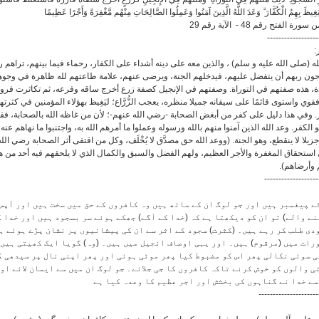
يَغِيظَ بِهِمُ الْكُفَّارَ ۗ وَعَدَ اللَّهُ الَّذِينَ آمَنُوا وَعَمِلُوا الصَّالِحَاتِ مِنْهُم مَّغْفِرَةً وَأَجْرًا عَظِيمًا
الفتح رقم 48 - الآية رقم 29
------------------
سر
(صلى الله عليه و سلم) ، والذين معه على دينه أشداء على الكفار، رحماء فيما بينهم، تراهم ركعًا
جون ربهم أن يتفضل عليهم، فيدخلهم الجنة، ويرضى عنهم، علامة طاعتهم لله ظاهرة في وجوه
دة، هذه صفتهم في التوراة. وصفتهم في الإنجيل كصفة زرع أخرج ساقه وفرعه، ثم تكاثرت فرو
وي واستوى قائمًا على سيقانه جميلا منظره، يعجب الزُّرَّاع؛ ليَغِيظ بهؤلاء المؤمنين في كثرت
 وفي هذا دليل على كفر من أبغض الصحابة -رضي الله عنهم-؛ لأن من غاظه الله بالصحابة، فق
الكفر. وعد الله الذين آمنوا منهم بالله ورسوله وعملوا ما أمرهم الله به، واجتنبوا ما نهاهم عنه
ا جزيلا لا ينقطع، وهو الجنة. (ووعد الله حق مصدَّق لا يُخْلَف، وكل من اقتفى أثر الصحابة رضي ال
ستحقاق المغفرة والأجر العظيم، ولهم الفضل والسبق والكمال الذي لا يلحقهم فيه أحد من ه
هم وأرضاهم
-------------------
 پیغمبر ہیں اور جو لوگ ان کے ساتھ ہیں وہ کافروں کے حق میں سخت ہیں اور آپس
نے والے) تو ان کو دیکھتا ہے کہ (خدا کے آگے) جھکے ہوئے سر بسجود ہیں اور خدا 
دی طلب کر رہے ہیں۔ (کثرت) سجود کے اثر سے ان کی پیشانیوں پر نشان پڑے ہوئے ہ
رات میں (مرقوم) ہیں۔ اور یہی اوصاف انجیل میں ہیں۔ (وہ) گویا ایک کھیتی ہیں 
ی سوئی نکالی پھر اس کو مضبوط کیا پھر موٹی ہوئی اور پھر اپنی نال پر سیدھی 
ی والوں کو خوش کرنے تاکہ کافروں کا جی جلائے۔ جو لوگ ان میں سے ایمان لائے او
سے خدا نے گناہوں کی بخشش اور اجر عظیم کا وعدہ کیا ہے
---------------------