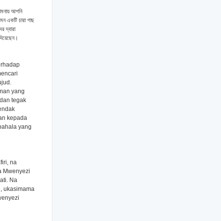
কামনায় আপনি
মন একটি চারা গাছ
র দ্বারা
া দিয়েছেন।
erhadap
mencari
jud.
naman yang
 dan tegak
hendak
kan kepada
pahala yang
ri, na
za Mwenyezi
ati. Na
ne, ukasimama
wenyezi