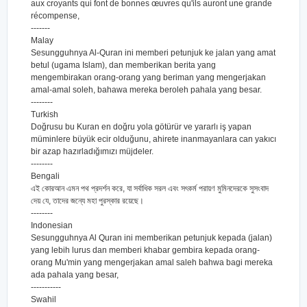
aux croyants qui font de bonnes œuvres qu'ils auront une grande
récompense,
-------
Malay
Sesungguhnya Al-Quran ini memberi petunjuk ke jalan yang amat
betul (ugama Islam), dan memberikan berita yang
mengembirakan orang-orang yang beriman yang mengerjakan
amal-amal soleh, bahawa mereka beroleh pahala yang besar.
--------
Turkish
Doğrusu bu Kuran en doğru yola götürür ve yararlı iş yapan
müminlere büyük ecir olduğunu, ahirete inanmayanlara can yakıcı
bir azap hazırladığımızı müjdeler.
--------
Bengali
এই কোরআন এমন পথ প্রদর্শন করে, যা সর্বাধিক সরল এবং সৎকর্ম পরায়ণ মুমিনদেরকে সুসংবাদ
দেয় যে, তাদের জন্যে মহা পুরস্কার রয়েছে।
--------
Indonesian
Sesungguhnya Al Quran ini memberikan petunjuk kepada (jalan)
yang lebih lurus dan memberi khabar gembira kepada orang-
orang Mu'min yang mengerjakan amal saleh bahwa bagi mereka
ada pahala yang besar,
-----------
Swahil