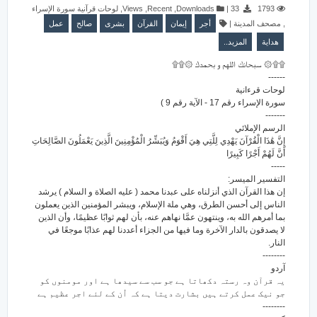
لوحات قرآنية سورة الإسراء
,
Views
,
Recent
,
Downloads
|
33
1793
عمل
صالح
بشرى
القرآن
إيمان
أجر
|
مصحف المدينة
,
هداية
المزيد..
۩۩۞ سبحانك اللهم و بحمدك ۞۩۩
------
لوحات قرءانية
سورة الإسراء رقم 17 - الآية رقم 9 )
-------
الرسم الإملائي
إِنَّ هَٰذَا الْقُرْآنَ يَهْدِي لِلَّتِي هِيَ أَقْوَمُ وَيُبَشِّرُ الْمُؤْمِنِينَ الَّذِينَ يَعْمَلُونَ الصَّالِحَاتِ
أَنَّ لَهُمْ أَجْرًا كَبِيرًا
-----
التفسير الميسر:
إن هذا القرآن الذي أنزلناه على عبدنا محمد ( عليه الصلاة و السلام ) يرشد
الناس إلى أحسن الطرق، وهي ملة الإسلام، ويبشر المؤمنين الذين يعملون
بما أمرهم الله به، وينتهون عمَّا نهاهم عنه، بأن لهم ثوابًا عظيمًا، وأن الذين
لا يصدقون بالدار الآخرة وما فيها من الجزاء أعددنا لهم عذابًا موجعًا في
النار.
--------
آردو
یہ قرآن وہ رستہ دکھاتا ہے جو سب سے سیدھا ہے اور مومنوں کو
جو نیک عمل کرتے ہیں بشارت دیتا ہے کہ اُن کے لئے اجر عظیم ہے
--------