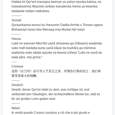
Hakika hii Qur'ani inaongoa kwenye ya yaliyo nyooka kabisa, na
inawabashiria Waumini ambao wanatenda mema ya kwamba
watapata malipo makubwa.
----------
Somali
Quraankanna wuxuu ku Hanuunin Dadka Arrinta u Toosan ugana
Bishaarayn kuwa fala Wanaag inay Mudan Ajir wayn.
---------
Hausa
Lalle ne wannan Alƙur'ãni yanã shiryarwa ga (hãlayen) waɗanda
suke mafi daidaita kuma yanã bãyar da bushãra ga mũminai
waɗanda suke aikata ayyuka na ƙwarai (cẽwa) "Lalle ne sunã da
wata ijãra. mai girma."
-----
Chinese
这部《古兰经》必引导人于至正之道，并预告行善的信士，他们将
要享受最大的报酬。
--------
Deutsch
Gewiß, dieser Qur'an leitet zu dem, was richtiger ist, und
verkündet den Gläubigen, die rechtschaffene Werke tun, daß es
für sie großen Lohn geben wird
--------
Italian
In verità questo Corano conduce a ciò che è più giusto e