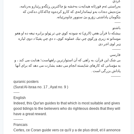
كردي
به‌ڕاستی ئه‌م قورئانه هیدایه‌ت به‌خشه بۆ چاکترین ڕێگه‌و ڕێبازو به‌رنامه‌،
مژده‌یش ده‌دات به‌و ئیماندارانه‌ی که کارو کرده‌وه چاکه‌کان ده‌که‌ن که
بێگومان پاداشتی زۆرو بێ سنوور چاوه‌ڕێیانه‌.
-----
باشتو
بېشكه دا قرآن هغې (لارې) ته ښودنه كوي چې تر ټولو برابره نېغه ده او هغو
مومنانو ته زېرى وركوي چې نېك عملونه كوي، د دې چې يقينًا د دوى لپاره
ډېر لوى اجر دى
-------
فارسي
بی شک این قرآن، به راهی که آن استوارترین راههاست؛ هدایت می کند ، و
به مؤمنانی که کارهای شایسته انجام می دهند بشارت می دهد که برای آنها
پاداش بزرگی است .
--------
quranic posters
(Surat Al-Israa no. 17 , Ayat no. 9 )
-----
English
Indeed, this Qur'an guides to that which is most suitable and gives
good tidings to the believers who do righteous deeds that they will
have a great reward.
--------
Francais
Certes, ce Coran guide vers ce qu'il y a de plus droit, et il annonce